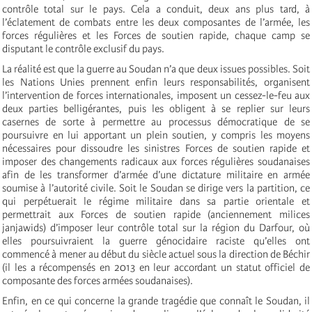
contrôle total sur le pays. Cela a conduit, deux ans plus tard, à
l’éclatement de combats entre les deux composantes de l’armée, les
forces régulières et les Forces de soutien rapide, chaque camp se
disputant le contrôle exclusif du pays.
La réalité est que la guerre au Soudan n’a que deux issues possibles. Soit
les Nations Unies prennent enfin leurs responsabilités, organisent
l’intervention de forces internationales, imposent un cessez-le-feu aux
deux parties belligérantes, puis les obligent à se replier sur leurs
casernes de sorte à permettre au processus démocratique de se
poursuivre en lui apportant un plein soutien, y compris les moyens
nécessaires pour dissoudre les sinistres Forces de soutien rapide et
imposer des changements radicaux aux forces régulières soudanaises
afin de les transformer d’armée d’une dictature militaire en armée
soumise à l’autorité civile. Soit le Soudan se dirige vers la partition, ce
qui perpétuerait le régime militaire dans sa partie orientale et
permettrait aux Forces de soutien rapide (anciennement milices
janjawids) d’imposer leur contrôle total sur la région du Darfour, où
elles poursuivraient la guerre génocidaire raciste qu’elles ont
commencé à mener au début du siècle actuel sous la direction de Béchir
(il les a récompensés en 2013 en leur accordant un statut officiel de
composante des forces armées soudanaises).
Enfin, en ce qui concerne la grande tragédie que connaît le Soudan, il