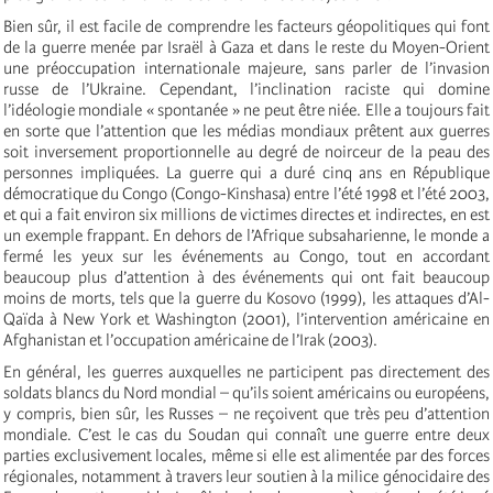
Bien sûr, il est facile de comprendre les facteurs géopolitiques qui font
de la guerre menée par Israël à Gaza et dans le reste du Moyen-Orient
une préoccupation internationale majeure, sans parler de l’invasion
russe de l’Ukraine. Cependant, l’inclination raciste qui domine
l’idéologie mondiale « spontanée » ne peut être niée. Elle a toujours fait
en sorte que l’attention que les médias mondiaux prêtent aux guerres
soit inversement proportionnelle au degré de noirceur de la peau des
personnes impliquées. La guerre qui a duré cinq ans en République
démocratique du Congo (Congo-Kinshasa) entre l’été 1998 et l’été 2003,
et qui a fait environ six millions de victimes directes et indirectes, en est
un exemple frappant. En dehors de l’Afrique subsaharienne, le monde a
fermé les yeux sur les événements au Congo, tout en accordant
beaucoup plus d’attention à des événements qui ont fait beaucoup
moins de morts, tels que la guerre du Kosovo (1999), les attaques d’Al-
Qaïda à New York et Washington (2001), l’intervention américaine en
Afghanistan et l’occupation américaine de l’Irak (2003).
En général, les guerres auxquelles ne participent pas directement des
soldats blancs du Nord mondial – qu’ils soient américains ou européens,
y compris, bien sûr, les Russes – ne reçoivent que très peu d’attention
mondiale. C’est le cas du Soudan qui connaît une guerre entre deux
parties exclusivement locales, même si elle est alimentée par des forces
régionales, notamment à travers leur soutien à la milice génocidaire des