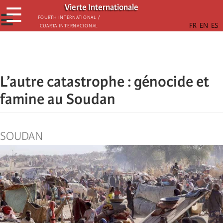
Skip
Vierte Internationale
☰
to
☰
Fourth International /
Cuarta Internacional
main
content
L’autre catastrophe : génocide et
famine au Soudan
SOUDAN