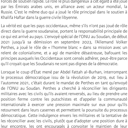
Forces de soutien rapide. Le rôle le plus dangereux à cet égard a été joué
par les Émirats arabes unis, en alliance avec un acteur mondial, la
Russie. C’est le même duo qui a joué le rôle principal dans le soutien à
Khalifa Haftar dans la guerre civile libyenne.
La vérité est que les pays occidentaux, même s’ils n’ont pas joué de rôle
direct dans la guerre soudanaise, portent la responsabilité principale de
ce qui est arrivé au pays. L’envoyé spécial de l’ONU au Soudan, de début
2021 jusqu’à sa démission en septembre 2023, l’Allemand Volker
Perthes, a joué le rôle de « l’homme blanc » dans sa mission avec un
relent de colonialisme, et a agi de manière désastreuse, bafouant les
principes auxquels les Occidentaux sont censés adhérer, peut-être parce
qu’il croyait que les Soudanais ne sont pas dignes de la démocratie.
Lorsque le coup d’État mené par Abdel Fattah al-Burhan, interrompant
le processus démocratique issu de la révolution de 2019, eut lieu à
l’automne 2021, c’était durant le mandat de Perthes en tant qu’envoyé
de l’ONU au Soudan. Perthes a cherché à réconcilier les dirigeants
militaires avec les civils qu’ils avaient renversés, au lieu de prendre une
position ferme contre les putschistes et d’appeler la communauté
internationale à exercer une pression maximale sur eux pour qu’ils
retournent dans leurs casernes et permettent la poursuite du processus
démocratique. Cette indulgence envers les militaires et la tentative de
les réconcilier avec les civils, plutôt que d’adopter une position dure à
leur encontre, les ont encouragés à convoiter le maintien de leur