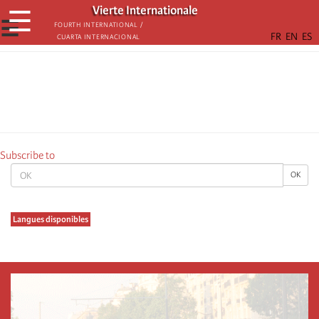
Skip
Vierte Internationale
☰
to
☰
Fourth International /
Cuarta Internacional
main
content
Subscribe to
OK
OK
Langues disponibles