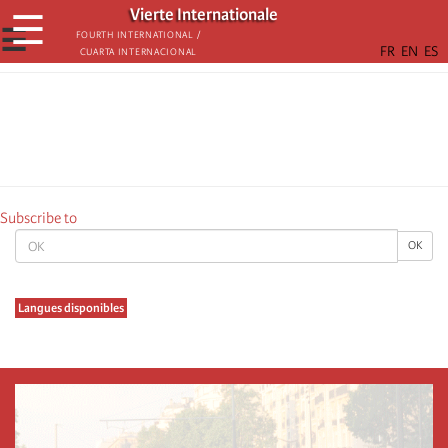
Skip
Vierte Internationale
☰
to
☰
Fourth International /
Cuarta Internacional
main
content
Subscribe to
OK
OK
Langues disponibles