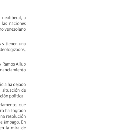
 neoliberal, a
 las naciones
rno venezolano
s y tienen una
ideologizados,
ry Ramos Allup
inanciamiento
icia ha dejado
a situación de
ción política.
arlamento, que
uro ha logrado
una resolución
 relámpago. En
en la mira de