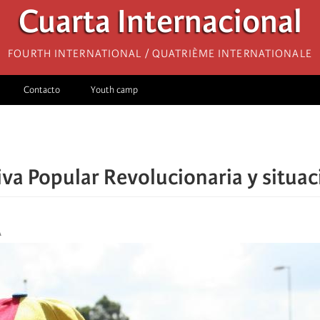
Cuarta Internacional
Fourth International / Quatrième internationale
Contacto
Youth camp
iva Popular Revolucionaria y situa
A