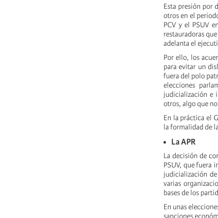
Esta presión por d
otros en el period
PCV y el PSUV en
restauradoras que
adelanta el ejecut
Por ello, los acu
para evitar un di
fuera del polo pat
elecciones parla
judicialización e
otros, algo que no
En la práctica el
la formalidad de l
La APR
La decisión de co
PSUV, que fuera in
judicialización d
varias organizacio
bases de los parti
En unas elecciones
sanciones económic