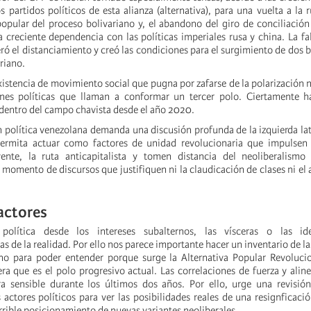
s partidos políticos de esta alianza (alternativa), para una vuelta a la r
popular del proceso bolivariano y, el abandono del giro de conciliación 
a creciente dependencia con las políticas imperiales rusa y china. La fa
ró el distanciamiento y creó las condiciones para el surgimiento de dos 
riano.
xistencia de movimiento social que pugna por zafarse de la polarización ni
nes políticas que llaman a conformar un tercer polo. Ciertamente 
 dentro del campo chavista desde el año 2020.
n política venezolana demanda una discusión profunda de la izquierda l
ermita actuar como factores de unidad revolucionaria que impulsen 
ente, la ruta anticapitalista y tomen distancia del neoliberalismo
 momento de discursos que justifiquen ni la claudicación de clases ni el
actores
política desde los intereses subalternos, las vísceras o las ide
s de la realidad. Por ello nos parece importante hacer un inventario de la
no para poder entender porque surge la Alternativa Popular Revolucio
ra que es el polo progresivo actual. Las correlaciones de fuerza y ali
a sensible durante los últimos dos años. Por ello, urge una revisión
 actores políticos para ver las posibilidades reales de una resignficaci
errible posicionamiento de nuevas variantes neoliberales.