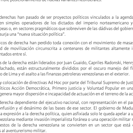
derechas han pasado de ser proyectos políticos vinculados a la agenda
 en simples operadores de los dictados del imperio norteamericano y
opeas o, en sectores pragmáticos que sobreviven de las dádivas del gobie
 surja una “nueva situación política”.
ticos de derecha han perdido toda conexión con el movimiento de masa
d de movilización circunscrita a centenares de militantes altamente 
ntados entre sí.
s de la derecha están liderados por Juan Guaido, Capriles Radonski, Hen
achado, están estructuralmente divididos por el oscuro manejo del f
 de Lima y el asalto a las finanzas petroleras venezolanas en el exterior.
 y colocación de directivas Ad Hoc por parte del Tribunal Supremo de Just
líticos Acción Democrática, Primero justicia y Voluntad Popular en un
 genera mayor dispersión e incapacidad de actuación en el terreno de la ac
erecha dependiente del ejecutivo nacional, con representación en el p
onfusión y el desánimo de las bases de ese sector. El gobierno de Mad
a expresión a la derecha política, quien asfixiada solo le queda apelar a 
enezolana mediante invasión imperialista foránea o una operación militar
restos de la derecha venezolana se convierten en un sector que está 
 al aventurerismo militar.