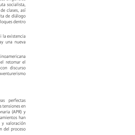
uta socialista,
de clases, así
lta de diálogo
bloques dentro
 la existencia
hay una nueva
atinoamericana
el retomar el
 con discurso
 aventurerismo
as perfectas
s tensiones en
naria (APR) y
neamientos han
 y valoración
ón del proceso