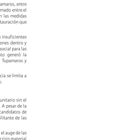
pamaros, entre
rmado entre el
n las medidas
stauración que
 insuficientes
iones dentro y
ocial para las
sto generó la
T, Tupamaros y
ia se limita a
s.
nitario sin el
 A pesar de la
 candidatos de
litante de las
el auge de las
crisis material