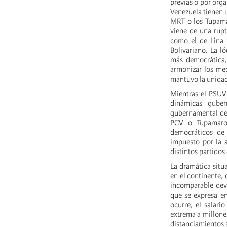
previas o por org
Venezuela tienen u
MRT o los Tupamar
viene de una rupt
como el de Lina
Bolivariano. La 
más democrática,
armonizar los me
mantuvo la unidad
Mientras el PSUV 
dinámicas guber
gubernamental de 
PCV o Tupamaros
democráticos de 
impuesto por la a
distintos partidos
La dramática situ
en el continente, 
incomparable dev
que se expresa en
ocurre, el salari
extrema a millone
distanciamientos 