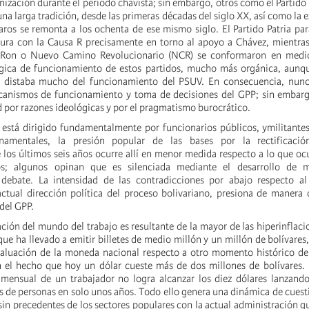
anización durante el periodo chavista; sin embargo, otros como el Partid
na larga tradición, desde las primeras décadas del siglo XX, así como la e
os se remonta a los ochenta de ese mismo siglo. El Partido Patria pa
ura con la Causa R precisamente en torno al apoyo a Chávez, mientras
 Ron o Nuevo Camino Revolucionario (NCR) se conformaron en medio
lógica de funcionamiento de estos partidos, mucho más orgánica, aunq
 distaba mucho del funcionamiento del PSUV. En consecuencia, nunc
canismos de funcionamiento y toma de decisiones del GPP; sin embarg
 por razones ideológicas y por el pragmatismo burocrático.
está dirigido fundamentalmente por funcionarios públicos, ymilitante
namentales, la presión popular de las bases por la rectificaci
los últimos seis años ocurre allí en menor medida respecto a lo que ocu
; algunos opinan que es silenciada mediante el desarrollo de 
debate. La intensidad de las contradicciones por abajo respecto al 
ctual dirección política del proceso bolivariano, presiona de manera 
 del GPP.
ación del mundo del trabajo es resultante de la mayor de las hiperinflac
que ha llevado a emitir billetes de medio millón y un millón de bolívares,
aluación de la moneda nacional respecto a otro momento histórico de 
 el hecho que hoy un dólar cueste más de dos millones de bolívares. 
o mensual de un trabajador no logra alcanzar los diez dólares lanzand
s de personas en solo unos años. Todo ello genera una dinámica de cues
sin precedentes de los sectores populares con la actual administración 