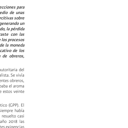
ecciones para
medio de unas
rcitivas sobre
 generando un
do, la pérdida
raste con las
e los procesos
 de la moneda
cativo de los
 de obreros,
utoritaria del
ista. Se vivía
entes obreros,
obaba el aroma
e estos veinte
tico (GPP). El
siempre había
 resuelto casi
 año 2018 las
tes exigencias