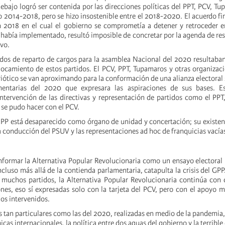
ebajo logró ser contenida por las direcciones políticas del PPT, PCV, Tu
o 2014-2018, pero se hizo insostenible entre el 2018-2020. El acuerdo fi
 2018 en el cual el gobierno se comprometía a detener y retroceder e
 había implementado, resultó imposible de concretar por la agenda de re
ivo.
erdos de reparto de cargos para la asamblea Nacional del 2020 resultaban
slocamiento de estos partidos. El PCV, PPT, Tupamaros y otras organizac
riótico se van aproximando para la conformación de una alianza electoral s
mentarias del 2020 que expresara las aspiraciones de sus bases. E
 intervención de las directivas y representación de partidos como el PP
 se pudo hacer con el PCV.
 GPP está desaparecido como órgano de unidad y concertación; su existenc
a conducción del PSUV y las representaciones ad hoc de franquicias vacía
nformar la Alternativa Popular Revolucionaria como un ensayo electoral u
cluso más allá de la contienda parlamentaria, catapulta la crisis del GPP.
e muchos partidos, la Alternativa Popular Revolucionaria continúa con
nes, eso sí expresadas solo con la tarjeta del PCV, pero con el apoyo mi
dos intervenidos.
 tan particulares como las del 2020, realizadas en medio de la pandemia, 
as internacionales, la política entre dos aguas del gobierno y la terrible 