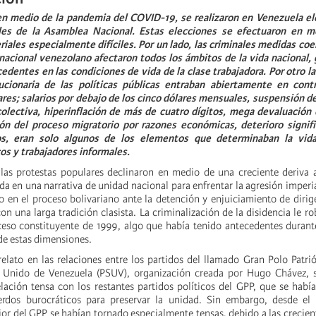
en medio de la pandemia del COVID-19, se realizaron en Venezuela el
ules de la Asamblea Nacional. Estas elecciones se efectuaron en 
iales especialmente difíciles. Por un lado, las criminales medidas coe
nacional venezolano afectaron todos los ámbitos de la vida nacional,
cedentes en las condiciones de vida de la clase trabajadora. Por otro la
ucionaria de las políticas públicas entraban abiertamente en cont
res; salarios por debajo de los cinco dólares mensuales, suspensión d
colectiva, hiperinflación de más de cuatro dígitos, mega devaluación
ión del proceso migratorio por razones económicas, deterioro signifi
cos, eran solo algunos de los elementos que determinaban la vida
s y trabajadores informales.
las protestas populares declinaron en medio de una creciente deriva a
a en una narrativa de unidad nacional para enfrentar la agresión imperial
o en el proceso bolivariano ante la detención y enjuiciamiento de dirig
n una larga tradición clasista. La criminalización de la disidencia le r
oceso constituyente de 1999, algo que había tenido antecedentes durant
de estas dimensiones.
relato en las relaciones entre los partidos del llamado Gran Polo Patrió
ta Unido de Venezuela (PSUV), organización creada por Hugo Chávez, 
ación tensa con los restantes partidos políticos del GPP, que se había
rdos burocráticos para preservar la unidad. Sin embargo, desde el
rior del GPP se habían tornado especialmente tensas, debido a las crecien