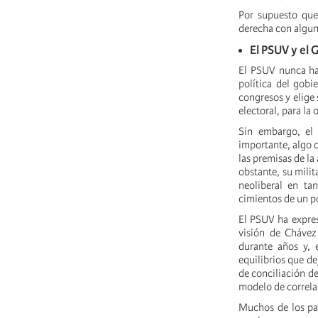
Por supuesto que
derecha con alguna
El PSUV y el 
El PSUV nunca ha 
política del gobi
congresos y elige
electoral, para la
Sin embargo, el
importante, algo q
las premisas de la
obstante, su milit
neoliberal en ta
cimientos de un po
El PSUV ha expres
visión de Chávez 
durante años y, 
equilibrios que de
de conciliación de
modelo de correlac
Muchos de los par