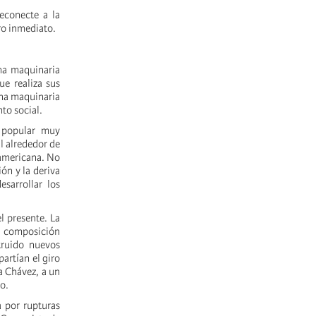
econecte a la
ro inmediato.
una maquinaria
e realiza sus
una maquinaria
to social.
 popular muy
al alrededor de
eamericana. No
ión y la deriva
sarrollar los
l presente. La
su composición
truido nuevos
partían el giro
a Chávez, a un
o.
a por rupturas