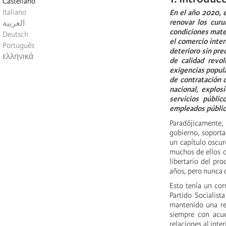
Castellano
Italiano
En el año 2020, 
renovar los cur
العربية
condiciones mater
Deutsch
el comercio inter
Português
deterioro sin pre
ελληνικά
de calidad revol
exigencias popula
de contratación 
nacional, explos
servicios públi
empleados público
Paradójicamente, 
gobierno, soportad
un capítulo oscur
muchos de ellos co
libertario del pr
años, pero nunca 
Esto tenía un cor
Partido Socialis
mantenido una rel
siempre con acue
relaciones al inte