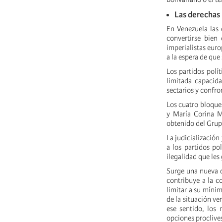
Las derechas
En Venezuela las 
convertirse bien
imperialistas eur
a la espera de que
Los partidos polí
limitada capacida
sectarios y confro
Los cuatro bloque
y María Corina M
obtenido del Grupo
La judicialización
a los partidos po
ilegalidad que les
Surge una nueva d
contribuye a la c
limitar a su mínim
de la situación v
ese sentido, los 
opciones proclives