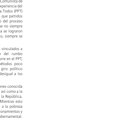
o Comunista de
xperiencia del
ra Todos (PPT)
 que partidos
 del proceso
ue no siempre
a se lograron
o, siempre se
s vinculados a
ón del rumbo
rre en el PPT,
métodos poco
giro político
desigual a los
iones conocida
 así como a la
la República,
Mientras esto
o a la pobreza
tionamientos y
gubernamental.