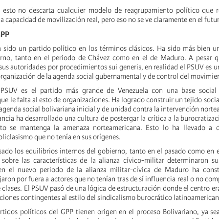
 esto no descarta cualquier modelo de reagrupamiento político que r
 capacidad de movilización real, pero eso no se ve claramente en el futu
GPP
sido un partido político en los términos clásicos. Ha sido más bien 
erno, tanto en el periodo de Chávez como en el de Maduro. A pesar qu
 sus autoridades por procedimientos sui generis, en realidad el PSUV es 
 organización de la agenda social gubernamental y de control del movimien
 PSUV es el partido más grande de Venezuela con una base social
ue le falta al esto de organizaciones. Ha logrado construir un tejido soci
 agenda social bolivariana inicial y de unidad contra la intervención nort
ancia ha desarrollado una cultura de postergar la crítica a la burocratizac
nto se mantenga la amenaza norteamericana. Esto lo ha llevado a de
liclasismo que no tenía en sus orígenes.
ado los equilibrios internos del gobierno, tanto en el pasado como en e
sobre las características de la alianza cívico-militar determinaron 
en el nuevo periodo de la alianza militar-cívica de Maduro ha cons
jaron por fuera a actores que no tenían tras de sí influencia real o no com
 clases. El PSUV pasó de una lógica de estructuración donde el centro er
iones contingentes al estilo del sindicalismo burocrático latinoamerican
tidos políticos del GPP tienen origen en el proceso Bolivariano, ya se