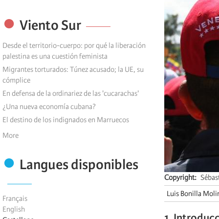
Viento Sur
Desde el territorio-cuerpo: por qué la liberación
palestina es una cuestión feminista
Migrantes torturados: Túnez acusado; la UE, su
cómplice
En defensa de la ordinariez de las 'cucarachas'
¿Una nueva economía cubana?
El destino de los indignados en Marruecos
More
Langues disponibles
Copyright
Sébas
Luis Bonilla Moli
Français
English
1. I
ntroduc