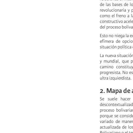
de las bases de lo
revolucionaria y 
como el freno a l
constructivo acele
del proceso boliva
Esto no niega la e
efímera de opcio
situación política
La nueva situació
y mundial, que p
camino constituy
progresista. No es
ultra izquierdista.
2. Mapa de 
Se suele hacer 
descontextualizada
proceso bolivaria
porque se conside
variado de maner
actualizada de los
Bolivariano o el t