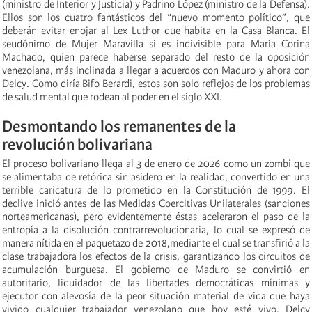
(ministro de Interior y Justicia) y Padrino López (ministro de la Defensa).
Ellos son los cuatro fantásticos del “nuevo momento político”, que
deberán evitar enojar al Lex Luthor que habita en la Casa Blanca. El
seudónimo de Mujer Maravilla si es indivisible para María Corina
Machado, quien parece haberse separado del resto de la oposición
venezolana, más inclinada a llegar a acuerdos con Maduro y ahora con
Delcy. Como diría Bifo Berardi, estos son solo reflejos de los problemas
de salud mental que rodean al poder en el siglo XXI.
Desmontando los remanentes de la
revolución bolivariana
El proceso bolivariano llega al 3 de enero de 2026 como un zombi que
se alimentaba de retórica sin asidero en la realidad, convertido en una
terrible caricatura de lo prometido en la Constitución de 1999. El
declive inició antes de las Medidas Coercitivas Unilaterales (sanciones
norteamericanas), pero evidentemente éstas aceleraron el paso de la
entropía a la disolución contrarrevolucionaria, lo cual se expresó de
manera nítida en el paquetazo de 2018,mediante el cual se transfirió a la
clase trabajadora los efectos de la crisis, garantizando los circuitos de
acumulación burguesa. El gobierno de Maduro se convirtió en
autoritario, liquidador de las libertades democráticas mínimas y
ejecutor con alevosía de la peor situación material de vida que haya
vivido cualquier trabajador venezolano que hoy esté vivo. Delcy