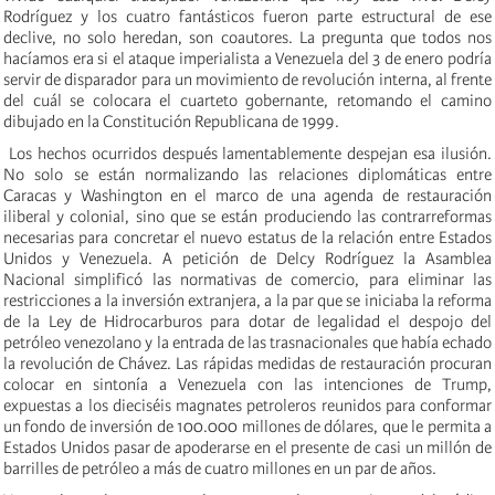
Rodríguez y los cuatro fantásticos fueron parte estructural de ese
declive, no solo heredan, son coautores. La pregunta que todos nos
hacíamos era si el ataque imperialista a Venezuela del 3 de enero podría
servir de disparador para un movimiento de revolución interna, al frente
del cuál se colocara el cuarteto gobernante, retomando el camino
dibujado en la Constitución Republicana de 1999.
Los hechos ocurridos después lamentablemente despejan esa ilusión.
No solo se están normalizando las relaciones diplomáticas entre
Caracas y Washington en el marco de una agenda de restauración
iliberal y colonial, sino que se están produciendo las contrarreformas
necesarias para concretar el nuevo estatus de la relación entre Estados
Unidos y Venezuela. A petición de Delcy Rodríguez la Asamblea
Nacional simplificó las normativas de comercio, para eliminar las
restricciones a la inversión extranjera, a la par que se iniciaba la reforma
de la Ley de Hidrocarburos para dotar de legalidad el despojo del
petróleo venezolano y la entrada de las trasnacionales que había echado
la revolución de Chávez. Las rápidas medidas de restauración procuran
colocar en sintonía a Venezuela con las intenciones de Trump,
expuestas a los dieciséis magnates petroleros reunidos para conformar
un fondo de inversión de 100.000 millones de dólares, que le permita a
Estados Unidos pasar de apoderarse en el presente de casi un millón de
barrilles de petróleo a más de cuatro millones en un par de años.