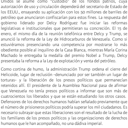
Unidos se asume como “custodio” de los fondos patrios, cuya
autorización de uso y circulación dependerá del secretario de Estado de
los EEUU., ensayando su aplicación con los 50 millones de barriles de
petróleo que anunciaron confiscarían para estos fines. La respuesta del
gobierno liderado por Delcy Rodríguez fue iniciar las reformas
legislativas e institucionales que permitieran su concreción. El 15 de
enero, el mismo día de la reunión telefónica entre Delcy y Trump, se
anunció la reforma de la Ley de Hidrocarburos de Venezuela. Como si
estuviéramos presenciando una competencia por mostrarse lo más
obediente posible al inquilino de la Casa Blanca, mientras María Corina
Machado le entregaba la medalla del premio Nobel a Trump, Delcy
presentaba la reforma a la Ley de explotación y venta del petróleo.
Como cortina de humo, la administración Trump ordena el cierre del
Helicoide, lugar de reclusión -denunciado por ser también un lugar de
torturas- y la liberación de los presos políticos que permanecían
retenidos allí. El presidente de la Asamblea Nacional pasa de afirmar
que Venezuela no tenía presos políticos a informar que son más de
cuatrocientos los liberados y que se están estudiando los otros casos.
Defensores de los derechos humanos habían señalado previamente que
el número de prisioneros políticos podría superar los mil ciudadanos. Es
necesario subrayar que estas liberaciones son el resultado de la lucha de
los familiares de los presos políticos y las organizaciones de derechos
humanos que le han acompañado, no una dádiva imperial.