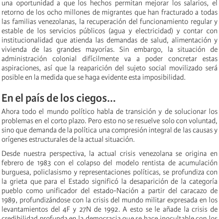
una oportunidad a que los hechos permitan mejorar los salarios, el
retorno de los ocho millones de migrantes que han fracturado a todas
las familias venezolanas, la recuperación del funcionamiento regular y
estable de los servicios públicos (agua y electricidad) y contar con
institucionalidad que atienda las demandas de salud, alimentación y
vivienda de las grandes mayorías. Sin embargo, la situación de
administración colonial difícilmente va a poder concretar estas
aspiraciones, así que la reaparición del sujeto social movilizado será
posible en la medida que se haga evidente esta imposibilidad.
En el país de los ciegos...
Ahora todo el mundo político habla de transición y de solucionar los
problemas en el corto plazo. Pero esto no se resuelve solo con voluntad,
sino que demanda de la política una compresión integral de las causas y
orígenes estructurales de la actual situación.
Desde nuestra perspectiva, la actual crisis venezolana se origina en
febrero de 1983 con el colapso del modelo rentista de acumulación
burguesa, policlasismo y representaciones políticas, se profundiza con
la grieta que para el Estado significó la desaparición de la categoría
pueblo como unificador del estado-Nación a partir del caracazo de
1989, profundizándose con la crisis del mundo militar expresada en los
levantamientos del 4F y 27N de 1992. A esto se le añade la crisis de
credibilidad profunda en la democracia que se hace inocultable con los