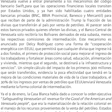
Venezuela vuelve a entrar plenamente a los mecanismos del código
bancario Swift,para que las operaciones financieras locales transiten
por Estados Unidos, y ya han sido habilitadas cuatro entidades
bancarias privadas (BNC, BBVA Provincial, Banesco y Mercantil) para
que reciban de parte de la administración Trump la fracción de las
divisas que transferirán al país por venta de petróleo. Al parecer serán
estos bancos privados quienes oferten las divisas, y el Banco Central de
Venezuela solo recibiría los Bolívares derivados de esta subasta, menos
las respectivas comisiones de intermediación. Este mecanismo es
anunciado por Delcy Rodríguez como una forma de “cooperación
energética con EEUU, que permitirá que cualquier divisa que ingrese irá
a dos fondos, el primero de protección social para mejorar el ingreso de
los trabajadores y fortalecer áreas como salud, educación, alimentación
y vivienda, mientras que el segundo, se destinará a la infraestructura y
servicios”. Un simple cálculo del impacto de los primeros 300 millones
que serán transferidos, evidencia la poca efectividad que tendrá en la
mejora de las condiciones materiales de vida de la clase trabajadora, el
30% de los ingresos por ventas de petróleo que EEUUenviará Venezuela
mediante la forma colonial de intermediación.
Ya el 9 de enero, la Casa Blanca había dado a conocer la orden ejecutiva
“
Safeguarding Venezuelan oil revenue for the Good of the American and
Venezuela people
”, que era la materialización de la relación colonial en
el manejo de los recursos provenientes de la venta del petróleo. Estados