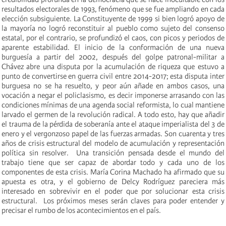
resultados electorales de 1993, fenómeno que se fue ampliando en cada
elección subsiguiente. La Constituyente de 1999 si bien logró apoyo de
la mayoría no logró reconstituir al pueblo como sujeto del consenso
estatal, por el contrario, se profundizó el caos, con picos y periodos de
aparente estabilidad. El inicio de la conformación de una nueva
burguesía a partir del 2002, después del golpe patronal-militar a
Chávez abre una disputa por la acumulación de riqueza que estuvo a
punto de convertirse en guerra civil entre 2014-2017; esta disputa inter
burguesa no se ha resuelto, y peor aún añade en ambos casos, una
vocación a negar el policlasismo, es decir imponerse arrasando con las
condiciones mínimas de una agenda social reformista, lo cual mantiene
larvado el germen de la revolución radical. A todo esto, hay que añadir
el trauma de la pérdida de soberanía ante el ataque imperialista del 3 de
enero y el vergonzoso papel de las fuerzas armadas. Son cuarenta y tres
años de crisis estructural del modelo de acumulación y representación
política sin resolver. Una transición pensada desde el mundo del
trabajo tiene que ser capaz de abordar todo y cada uno de los
componentes de esta crisis. María Corina Machado ha afirmado que su
apuesta es otra, y el gobierno de Delcy Rodríguez pareciera más
interesado en sobrevivir en el poder que por solucionar esta crisis
estructural. Los próximos meses serán claves para poder entender y
precisar el rumbo de los acontecimientos en el país.