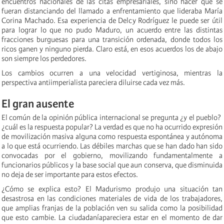
encuentros nacionales de las citas empresariales, sino hacer que se
fueran distanciando del llamado a enfrentamiento que lideraba María
Corina Machado. Esa experiencia de Delcy Rodríguez le puede ser útil
para lograr lo que no pudo Maduro, un acuerdo entre las distintas
fracciones burguesas para una transición ordenada, donde todos los
ricos ganen y ninguno pierda. Claro está, en esos acuerdos los de abajo
son siempre los perdedores.
Los cambios ocurren a una velocidad vertiginosa, mientras la
perspectiva antiimperialista pareciera diluirse cada vez más.
El gran ausente
El común de la opinión pública internacional se pregunta ¿y el pueblo?
¿cuál es la respuesta popular? La verdad es que no ha ocurrido expresión
de movilización masiva alguna como respuesta espontánea y autónoma
a lo que está ocurriendo. Las débiles marchas que se han dado han sido
convocadas por el gobierno, movilizando fundamentalmente a
funcionarios públicos y la base social que aun conserva, que disminuida
no deja de ser importante para estos efectos.
¿Cómo se explica esto? El Madurismo produjo una situación tan
desastrosa en las condiciones materiales de vida de los trabajadores,
que amplias franjas de la población ven su salida como la posibilidad
que esto cambie. La ciudadaníapareciera estar en el momento de dar