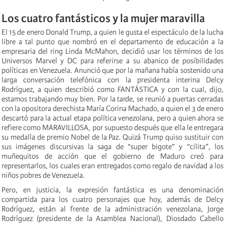
Los cuatro fantásticos y la mujer maravilla
El 15 de enero Donald Trump, a quien le gusta el espectáculo de la lucha
libre a tal punto que nombró en el departamento de educación a la
empresaria del ring Linda McMahon, decidió usar los términos de los
Universos Marvel y DC para referirse a su abanico de posibilidades
políticas en Venezuela. Anunció que por la mañana había sostenido una
larga conversación telefónica con la presidenta interina Delcy
Rodríguez, a quien describió como FANTÁSTICA y con la cual, dijo,
estamos trabajando muy bien. Por la tarde, se reunió a puertas cerradas
con la opositora derechista María Corina Machado, a quien el 3 de enero
descartó para la actual etapa política venezolana, pero a quien ahora se
refiere como MARAVILLOSA, por supuesto después que ella le entregara
su medalla de premio Nobel de la Paz. Quizá Trump quiso sustituir con
sus imágenes discursivas la saga de “super bigote” y “cilita”, los
muñequitos de acción que el gobierno de Maduro creó para
representarlos, los cuales eran entregados como regalo de navidad a los
niños pobres de Venezuela.
Pero, en justicia, la expresión fantástica es una denominación
compartida para los cuatro personajes que hoy, además de Delcy
Rodríguez, están al frente de la administración venezolana, Jorge
Rodríguez (presidente de la Asamblea Nacional), Diosdado Cabello