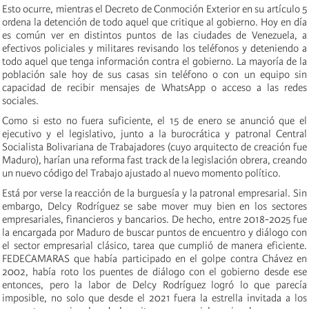
Esto ocurre, mientras el Decreto de Conmoción Exterior en su artículo 5
ordena la detención de todo aquel que critique al gobierno. Hoy en día
es común ver en distintos puntos de las ciudades de Venezuela, a
efectivos policiales y militares revisando los teléfonos y deteniendo a
todo aquel que tenga información contra el gobierno. La mayoría de la
población sale hoy de sus casas sin teléfono o con un equipo sin
capacidad de recibir mensajes de WhatsApp o acceso a las redes
sociales.
Como si esto no fuera suficiente, el 15 de enero se anunció que el
ejecutivo y el legislativo, junto a la burocrática y patronal Central
Socialista Bolivariana de Trabajadores (cuyo arquitecto de creación fue
Maduro), harían una reforma fast track de la legislación obrera, creando
un nuevo código del Trabajo ajustado al nuevo momento político.
Está por verse la reacción de la burguesía y la patronal empresarial. Sin
embargo, Delcy Rodríguez se sabe mover muy bien en los sectores
empresariales, financieros y bancarios. De hecho, entre 2018-2025 fue
la encargada por Maduro de buscar puntos de encuentro y diálogo con
el sector empresarial clásico, tarea que cumplió de manera eficiente.
FEDECAMARAS que había participado en el golpe contra Chávez en
2002, había roto los puentes de diálogo con el gobierno desde ese
entonces, pero la labor de Delcy Rodríguez logró lo que parecía
imposible, no solo que desde el 2021 fuera la estrella invitada a los