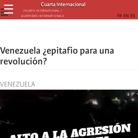
Skip
Cuarta Internacional
☰
to
☰
Fourth International /
Quatrième internationale
main
content
Venezuela ¿epitafio para una
revolución?
VENEZUELA