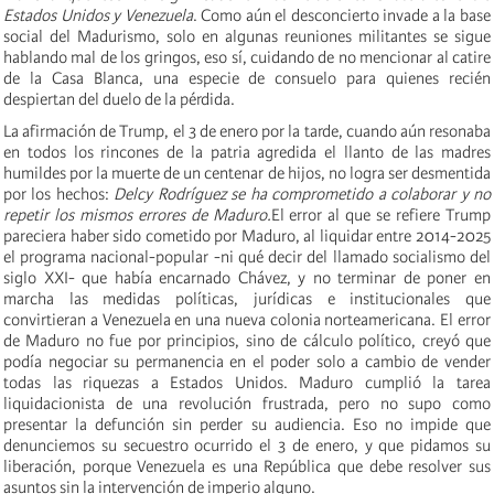
Estados Unidos y Venezuela
. Como aún el desconcierto invade a la base
social del Madurismo, solo en algunas reuniones militantes se sigue
hablando mal de los gringos, eso sí, cuidando de no mencionar al catire
de la Casa Blanca, una especie de consuelo para quienes recién
despiertan del duelo de la pérdida.
La afirmación de Trump, el 3 de enero por la tarde, cuando aún resonaba
en todos los rincones de la patria agredida el llanto de las madres
humildes por la muerte de un centenar de hijos, no logra ser desmentida
por los hechos:
Delcy Rodríguez se ha comprometido a colaborar y no
repetir los mismos errores de Maduro.
El error al que se refiere Trump
pareciera haber sido cometido por Maduro, al liquidar entre 2014-2025
el programa nacional-popular -ni qué decir del llamado socialismo del
siglo XXI- que había encarnado Chávez, y no terminar de poner en
marcha las medidas políticas, jurídicas e institucionales que
convirtieran a Venezuela en una nueva colonia norteamericana. El error
de Maduro no fue por principios, sino de cálculo político, creyó que
podía negociar su permanencia en el poder solo a cambio de vender
todas las riquezas a Estados Unidos. Maduro cumplió la tarea
liquidacionista de una revolución frustrada, pero no supo como
presentar la defunción sin perder su audiencia. Eso no impide que
denunciemos su secuestro ocurrido el 3 de enero, y que pidamos su
liberación, porque Venezuela es una República que debe resolver sus
asuntos sin la intervención de imperio alguno.