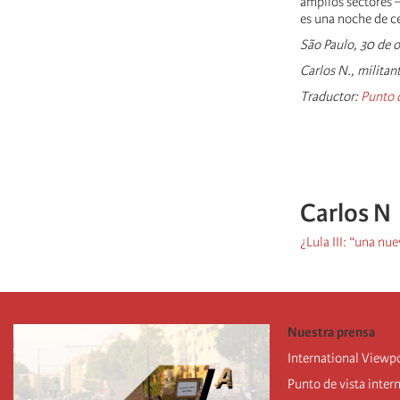
amplios sectores –
es una noche de ce
São Paulo, 30 de 
Carlos N., milita
Traductor:
Punto d
Carlos N
¿Lula III: “una nu
Nuestra prensa
International Viewp
Punto de vista inter