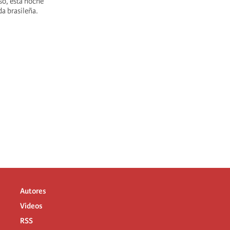
so, esta noche
da brasileña.
Autores
Videos
RSS