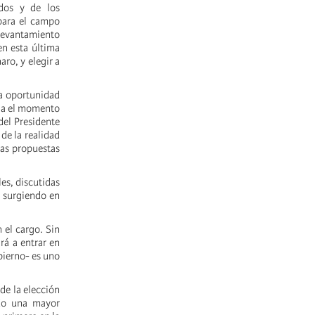
ados y de los
 para el campo
 levantamiento
en esta última
ro, y elegir a
la oportunidad
ula el momento
el Presidente
de la realidad
las propuestas
es, discutidas
 surgiendo en
 el cargo. Sin
rá a entrar en
bierno- es uno
de la elección
ndo una mayor