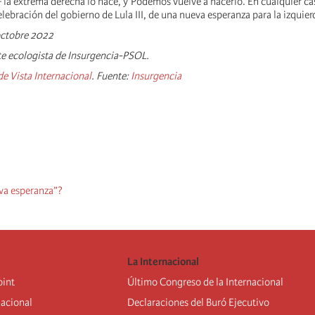
 la extrema derecha lo hace, y Podemos vuelve a hacerlo. En cualquier ca
lebración del gobierno de Lula III, de una nueva esperanza para la izquier
octobre 2022
nte ecologista de Insurgencia-PSOL.
e Vista Internacional
. Fuente:
Insurgencia
eva esperanza”?
La Internacional
oint
Último Congreso de la Internacional
nacional
De
claraciones del Buró Ejecutivo