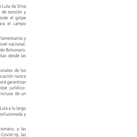
 Lula da Silva
 de tensión y
esde el golpe
para el campo
rlamentarios y
ivel nacional.
 de Bolsonaro.
itas desde las
ionales de los
vocación nunca
será garantizar
lpe jurídico-
incluso de un
Lula a lo largo
esilusionada y
lsonaro, y las
 Covid-19, las