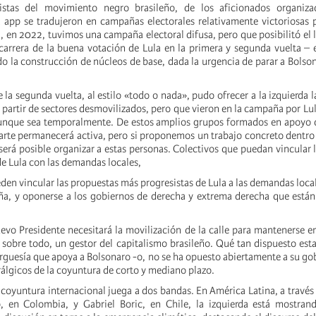
cistas del movimiento negro brasileño, de los aficionados organiz
a app se tradujeron en campañas electorales relativamente victoriosas
a, en 2022, tuvimos una campaña electoral difusa, pero que posibilitó el
carrera de la buena votación de Lula en la primera y segunda vuelta – 
do la construcción de núcleos de base, dada la urgencia de parar a Bolsona
 la segunda vuelta, al estilo «todo o nada», pudo ofrecer a la izquierda 
a partir de sectores desmovilizados, pero que vieron en la campaña por L
unque sea temporalmente. De estos amplios grupos formados en apoyo d
parte permanecerá activa, pero si proponemos un trabajo concreto dentro 
, será posible organizar a estas personas. Colectivos que puedan vincular 
de Lula con las demandas locales,
den vincular las propuestas más progresistas de Lula a las demandas local
a, y oponerse a los gobiernos de derecha y extrema derecha que están
uevo Presidente necesitará la movilización de la calle para mantenerse en
 sobre todo, un gestor del capitalismo brasileño. Qué tan dispuesto esta
rguesía que apoya a Bolsonaro -o, no se ha opuesto abiertamente a su go
álgicos de la coyuntura de corto y mediano plazo.
 coyuntura internacional juega a dos bandas. En América Latina, a través 
, en Colombia, y Gabriel Boric, en Chile, la izquierda está mostra