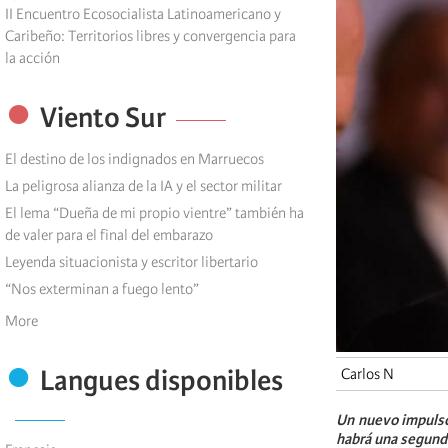
II Encuentro Ecosocialista Latinoamericano y
Caribeño: Territorios libres y convergencia para
la acción
Viento Sur
El destino de los indignados en Marruecos
La peligrosa alianza de la IA y el sector militar
El lema “Dueña de mi propio vientre” también ha
de valer para el final del embarazo
Leyenda situacionista y escritor libertario
“Nos exterminan a fuego lento”
More
Langues disponibles
Carlos N
Un nuevo impulso 
habrá una segund