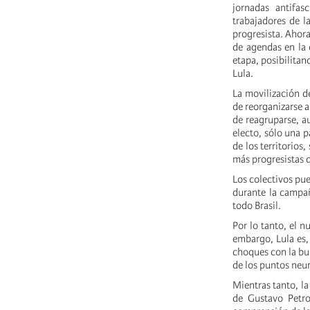
jornadas antifas
trabajadores de l
progresista. Ahor
de agendas en la 
etapa, posibilitan
Lula.
La movilización de
de reorganizarse 
de reagruparse, a
electo, sólo una 
de los territorios
más progresistas 
Los colectivos pue
durante la campañ
todo Brasil.
Por lo tanto, el n
embargo, Lula es,
choques con la bu
de los puntos neur
Mientras tanto, la
de Gustavo Petro