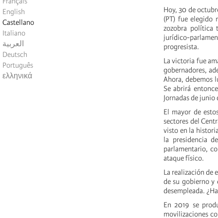
Français
Hoy, 30 de octubr
English
(PT) fue elegido
Castellano
zozobra política
Italiano
jurídico-parlam
العربية
progresista.
Deutsch
La victoria fue am
Português
gobernadores, ade
ελληνικά
Ahora, debemos luc
Se abrirá entonce
Jornadas de junio 
El mayor de estos
sectores del Cent
visto en la histor
la presidencia d
parlamentario, c
ataque físico.
La realización de 
de su gobierno y 
desempleada. ¿Hac
En 2019 se produj
movilizaciones co