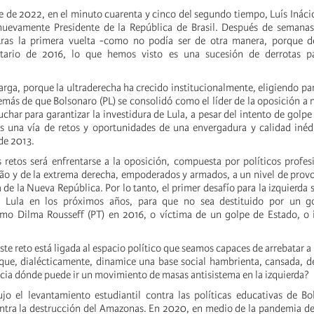
e de 2022, en el minuto cuarenta y cinco del segundo tiempo, Luís Inácio
 nuevamente Presidente de la República de Brasil. Después de semanas
 tras la primera vuelta -como no podía ser de otra manera, porque d
entario de 2016, lo que hemos visto es una sucesión de derrotas 
arga, porque la ultraderecha ha crecido institucionalmente, eligiendo pa
más de que Bolsonaro (PL) se consolidó como el líder de la oposición a n
har para garantizar la investidura de Lula, a pesar del intento de golpe
s una vía de retos y oportunidades de una envergadura y calidad inéd
de 2013.
 retos será enfrentarse a la oposición, compuesta por políticos profes
rão y de la extrema derecha, empoderados y armados, a un nivel de pro
ia de la Nueva República. Por lo tanto, el primer desafío para la izquierda 
e Lula en los próximos años, para que no sea destituido por un go
omo Dilma Rousseff (PT) en 2016, o víctima de un golpe de Estado, o 
este reto está ligada al espacio político que seamos capaces de arrebatar a 
que, dialécticamente, dinamice una base social hambrienta, cansada, d
ia dónde puede ir un movimiento de masas antisistema en la izquierda?
o el levantamiento estudiantil contra las políticas educativas de Bo
ntra la destrucción del Amazonas. En 2020, en medio de la pandemia de