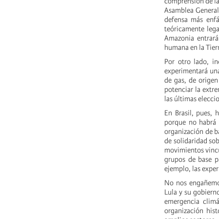
comprensión de la 
Asamblea General 
defensa más enfát
teóricamente lega
Amazonia entrará
humana en la Tier
Por otro lado, i
experimentará una
de gas, de origen
potenciar la extr
las últimas elecci
En Brasil, pues, 
porque no habrá 
organización de b
de solidaridad so
movimientos vincul
grupos de base pa
ejemplo, las exper
No nos engañemos:
Lula y su gobierno
emergencia climá
organización hist