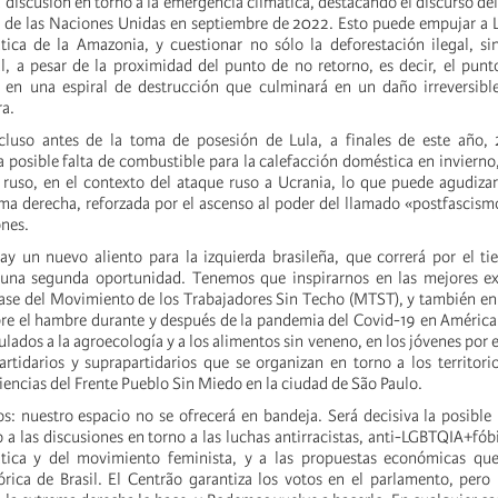
discusión en torno a la emergencia climática, destacando el discurso del
de las Naciones Unidas en septiembre de 2022. Esto puede empujar a L
ica de la Amazonia, y cuestionar no sólo la deforestación ilegal, si
l, a pesar de la proximidad del punto de no retorno, es decir, el punt
 en una espiral de destrucción que culminará en un daño irreversible
ra.
ncluso antes de la toma de posesión de Lula, a finales de este año,
 posible falta de combustible para la calefacción doméstica en invierno,
 ruso, en el contexto del ataque ruso a Ucrania, lo que puede agudiza
ema derecha, reforzada por el ascenso al poder del llamado «postfascismo
ones.
hay un nuevo aliento para la izquierda brasileña, que correrá por el t
una segunda oportunidad. Tenemos que inspirarnos en las mejores ex
ase del Movimiento de los Trabajadores Sin Techo (MTST), y también e
bre el hambre durante y después de la pandemia del Covid-19 en América 
ados a la agroecología y a los alimentos sin veneno, en los jóvenes por el
rtidarios y suprapartidarios que se organizan en torno a los territor
iencias del Frente Pueblo Sin Miedo en la ciudad de São Paulo.
 nuestro espacio no se ofrecerá en bandeja. Será decisiva la posible 
 a las discusiones en torno a las luchas antirracistas, anti-LGBTQIA+fóbi
tica y del movimiento feminista, y a las propuestas económicas que
órica de Brasil. El Centrão garantiza los votos en el parlamento, pero