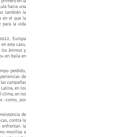
 primero en la
ula hacia una
no también la
o en el que la
 para la vida
 2022, Europa
 en este caso,
r los ánimos y
» en Italia en
iempo perdido,
periencias de
n las campañas
Latina, en los
 clima, en los
ios -como, por
resistencia de
cas, contra la
 enfrentan la
 no moviliza a