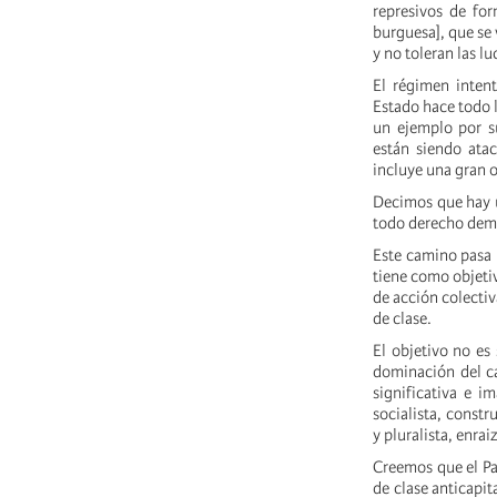
represivos de for
burguesa], que se
y no toleran las lu
El régimen intent
Estado hace todo l
un ejemplo por su
están siendo ata
incluye una gran 
Decimos que hay u
todo derecho democ
Este camino pasa p
tiene como objeti
de acción colecti
de clase.
El objetivo no es 
dominación del ca
significativa e i
socialista, constr
y pluralista, enrai
Creemos que el Pa
de clase anticapit