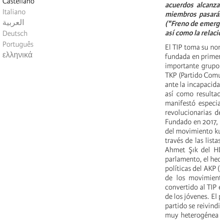
Castellano
acuerdos alcanza
Italiano
miembros pasarán
العربية
("Freno de emerge
así como la relaci
Deutsch
Português
El TIP toma su nom
ελληνικά
fundada en primer 
importante grupo d
TKP (Partido Comu
ante la incapacida
así como resultad
manifestó especi
revolucionarias 
Fundado en 2017, 
del movimiento kur
través de las list
Ahmet Şık del HD
parlamento, el hec
políticas del AKP (
de los movimient
convertido al TIP 
de los jóvenes. E
partido se reivind
muy heterogénea 