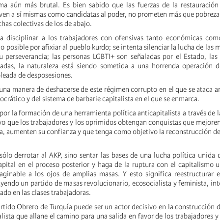
ma aún más brutal. Es bien sabido que las fuerzas de la restauración
 ven a sí mismas como candidatas al poder, no prometen más que pobreza
chas colectivas de los de abajo.
a disciplinar a los trabajadores con ofensivas tanto económicas como
o posible por afixiar al pueblo kurdo; se intenta silenciar la lucha de las 
 perseverancia; las personas LGBTI+ son señaladas por el Estado, las
cadas, la naturaleza está siendo sometida a una horrenda operación 
oleada de desposesiones.
na manera de deshacerse de este régimen corrupto en el que se ataca a
rático y del sistema de barbarie capitalista en el que se enmarca.
or la formación de una herramienta política anticapitalista a través de l
vo que los trabajadores y los oprimidos obtengan conquistas que mejore
va, aumenten su confianza y que tenga como objetivo la reconstrucción de
sólo derrotar al AKP, sino sentar las bases de una lucha política unida 
pital en el proceso posterior y haga de la ruptura con el capitalismo u
maginable a los ojos de amplias masas. Y esto significa reestructurar
uyendo un partido de masas revolucionario, ecosocialista y feminista, int
zado en las clases trabajadoras.
rtido Obrero de Turquía puede ser un actor decisivo en la construcción d
alista que allane el camino para una salida en favor de los trabajadores y