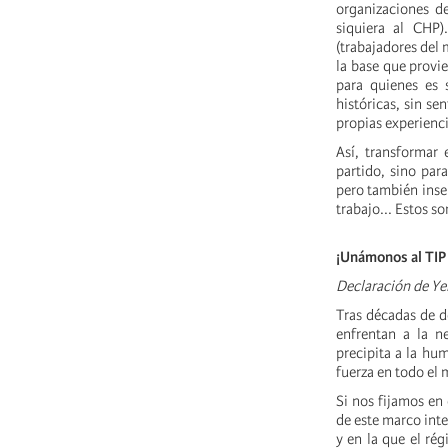
organizaciones d
siquiera al CHP)
(trabajadores del 
la base que provi
para quienes es s
históricas, sin se
propias experienc
Así, transformar 
partido, sino par
pero también inser
trabajo... Estos so
¡Unámonos al TIP p
Declaración de Ye
Tras décadas de de
enfrentan a la n
precipita a la hu
fuerza en todo el
Si nos fijamos en
de este marco inte
y en la que el ré