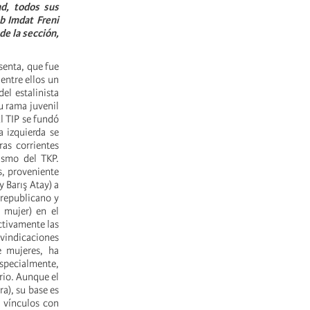
ad, todos sus
b Imdat Freni
de la sección,
esenta, que fue
 entre ellos un
el estalinista
u rama juvenil
l TIP se fundó
a izquierda se
as corrientes
ismo del TKP.
s, proveniente
 Barış Atay) a
 republicano y
 mujer) en el
ctivamente las
eivindicaciones
e mujeres, ha
especialmente,
rio. Aunque el
ra), su base es
 vínculos con