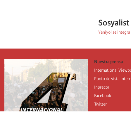
Sosyalist
Yeniyol se integra
Nuestra prensa
International Viewp
Punto de vista inter
Inprecor
Facebook
Twitter