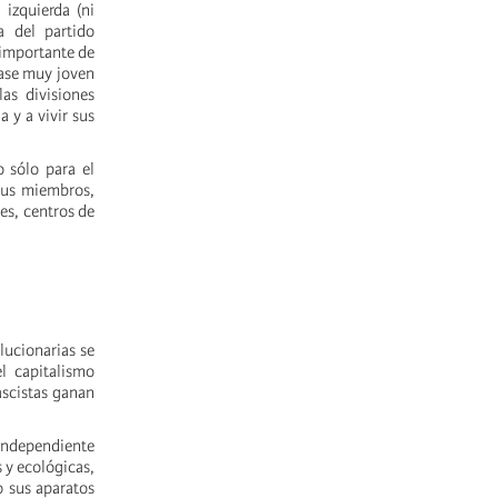
izquierda (ni
a del partido
e importante de
base muy joven
as divisiones
a y a vivir sus
o sólo para el
 sus miembros,
es, centros de
lucionarias se
l capitalismo
ascistas ganan
 independiente
s y ecológicas,
o sus aparatos