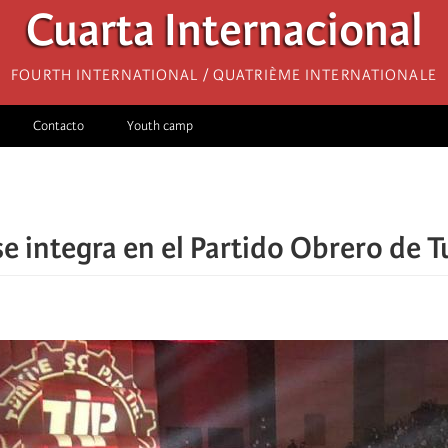
Cuarta Internacional
Fourth International / Quatrième internationale
Contacto
Youth camp
se integra en el Partido Obrero de 