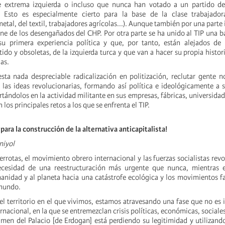
e extrema izquierda o incluso que nunca han votado a un partido de 
. Esto es especialmente cierto para la base de la clase trabajador
metal, del textil, trabajadores agrícolas...). Aunque también por una part
ene de los desengañados del CHP. Por otra parte se ha unido al TIP una 
u primera experiencia política y que, por tanto, están alejados de l
ntido y obsoletas, de la izquierda turca y que van a hacer su propia histori
ias.
esta nada despreciable radicalización en politización, reclutar gente n
a las ideas revolucionarias, formando así política e ideológicamente a
tándolos en la actividad militante en sus empresas, fábricas, universidad
n los principales retos a los que se enfrenta el TIP.
ara la construcción de la alternativa anticapitalista!
niyol
rrotas, el movimiento obrero internacional y las fuerzas socialistas revo
ecesidad de una reestructuración más urgente que nunca, mientras e
manidad y al planeta hacia una catástrofe ecológica y los movimientos f
 mundo.
 el territorio en el que vivimos, estamos atravesando una fase que no es
rnacional, en la que se entremezclan crisis políticas, económicas, sociale
gimen del Palacio [de Erdogan] está perdiendo su legitimidad y utilizand