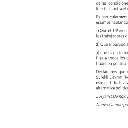
de las condicione
libertad contra el
Es particularment
estamos habland
1) Que el TIP emer
los trabajadores y
2) Que el partido 
3) que es un terre
filas a todos los
tradición política.
Declaramos que c
Sürekli Devrim [R
este partido. Invi
alternativa polític
Sosyalist Demokras
Nuevo Camino por