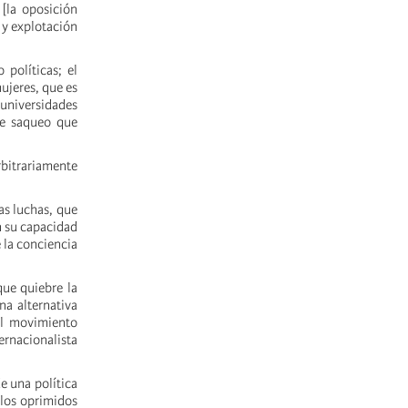
 [la oposición
 y explotación
 políticas; el
mujeres, que es
 universidades
de saqueo que
rbitrariamente
as luchas, que
n su capacidad
 la conciencia
que quiebre la
na alternativa
 el movimiento
ernacionalista
e una política
 los oprimidos