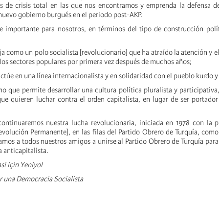
s de crisis total en las que nos encontramos y emprenda la defensa de
 nuevo gobierno burgués en el periodo post-AKP.
e importante para nosotros, en términos del tipo de construcción polí
o
ja como un polo socialista [revolucionario] que ha atraído la atención y e
 los sectores populares por primera vez después de muchos años;
actúe en una línea internacionalista y en solidaridad con el pueblo kurdo 
no que permite desarrollar una cultura política pluralista y participativa
 que quieren luchar contra el orden capitalista, en lugar de ser portado
ontinuaremos nuestra lucha revolucionaria, iniciada en 1978 con la p
evolución Permanente], en las filas del Partido Obrero de Turquía, co
tamos a todos nuestros amigos a unirse al Partido Obrero de Turquía para
a anticapitalista.
i için Yeniyol
 una Democracia Socialista