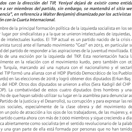
dos con la dirección del TIP, Yeniyol dejará de existir como entid
 a ser miembros del partido, sin embargo, se mantendrá el sitio we
ncia", en referencia a Walter Benjamin) dinamizado por los activistas 
ón con la Cuarta Internacional.
bre de la principal formación política de la izquierda socialista en los s
lugar por sindicalistas y a la que se unieron intelectuales de izquierdas,
e intelectuales kurdos. El TIP actual es un partido nacido de la crisis d
nista turco) ante el llamado movimiento "Gezi" en 2013, en particular s
d del partido de responder a las aspiraciones de la juventud movilizada. E
o de una escisión por la izquierda del TKP. Esta reorientación hacia l
almente en la relación con el movimiento kurdo, pero también con otr
de Turquía, marcando así una ruptura con el nacionalismo y el sectar
el TIP formó una alianza con el HDP (Partido Democrático de los Pueblo
do) en las elecciones de 2018 y logró obtener dos diputados (Erkan Baş y
as del HDP. Otros dos diputados se unieron a ellos (Sera Kadıgil del CHP
P). La combatividad de estos cuatro diputados (tres hombres y una
ho de que hayan sabido utilizar su lugar en la asamblea para denunciar a
Partido de la Justicia y el Desarrollo), su corrupción y para expresar las r
os sociales, especialmente de la clase obrera y del movimiento d
en un polo de atracción a los ojos de los trabajadores, de las mujeres y, 
l partido cuenta ahora con más de 7.000 miembros y sigue creciendo a dia
ica abiertamente como socialista (en el sentido revolucionario de la palab
y una gran parte de ella está formada por personas que no han tenido