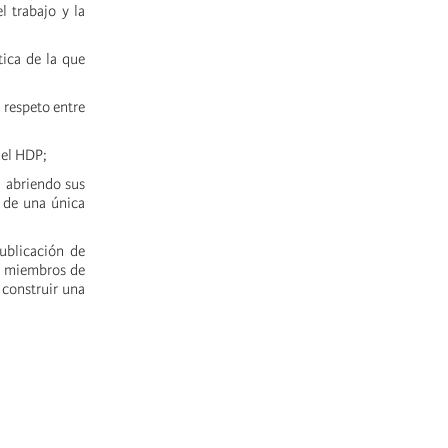
l trabajo y la
tica de la que
l respeto entre
y el HDP;
, abriendo sus
r de una única
ublicación de
mo miembros de
 construir una