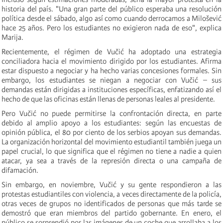
historia del país. "Una gran parte del público esperaba una resolución
política desde el sábado, algo así como cuando derrocamos a Milošević
hace 25 años. Pero los estudiantes no exigieron nada de eso", explica
Marija.
Recientemente, el régimen de Vučić ha adoptado una estrategia
conciliadora hacia el movimiento dirigido por los estudiantes. Afirma
estar dispuesto a negociar y ha hecho varias concesiones formales. Sin
embargo, los estudiantes se niegan a negociar con Vučić – sus
demandas están dirigidas a instituciones específicas, enfatizando así el
hecho de que las oficinas están llenas de personas leales al presidente.
Pero Vučić no puede permitirse la confrontación directa, en parte
debido al amplio apoyo a los estudiantes: según las encuestas de
opinión pública, el 80 por ciento de los serbios apoyan sus demandas.
La organización horizontal del movimiento estudiantil también juega un
papel crucial, lo que significa que el régimen no tiene a nadie a quien
atacar, ya sea a través de la represión directa o una campaña de
difamación.
Sin embargo, en noviembre, Vučić y su gente respondieron a las
protestas estudiantiles con violencia, a veces directamente de la policía,
otras veces de grupos no identificados de personas que más tarde se
demostró que eran miembros del partido gobernante. En enero, el
público se sorprendió por las imágenes de un coche que arrollaba a los