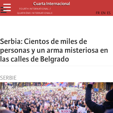
Skip
Cuarta Internacional
☰
to
☰
Fourth International /
Quatrième internationale
main
content
Serbia: Cientos de miles de
personas y un arma misteriosa en
las calles de Belgrado
SERBIE