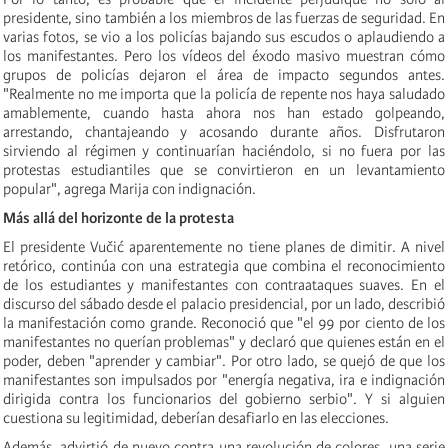
presidente, sino también a los miembros de las fuerzas de seguridad. En
varias fotos, se vio a los policías bajando sus escudos o aplaudiendo a
los manifestantes. Pero los vídeos del éxodo masivo muestran cómo
grupos de policías dejaron el área de impacto segundos antes.
"Realmente no me importa que la policía de repente nos haya saludado
amablemente, cuando hasta ahora nos han estado golpeando,
arrestando, chantajeando y acosando durante años. Disfrutaron
sirviendo al régimen y continuarían haciéndolo, si no fuera por las
protestas estudiantiles que se convirtieron en un levantamiento
popular", agrega Marija con indignación.
Más allá del horizonte de la protesta
El presidente Vučić aparentemente no tiene planes de dimitir. A nivel
retórico, continúa con una estrategia que combina el reconocimiento
de los estudiantes y manifestantes con contraataques suaves. En el
discurso del sábado desde el palacio presidencial, por un lado, describió
la manifestación como grande. Reconoció que "el 99 por ciento de los
manifestantes no querían problemas" y declaró que quienes están en el
poder, deben "aprender y cambiar". Por otro lado, se quejó de que los
manifestantes son impulsados por "energía negativa, ira e indignación
dirigida contra los funcionarios del gobierno serbio". Y si alguien
cuestiona su legitimidad, deberían desafiarlo en las elecciones.
Además, advirtió de nuevo contra una revolución de colores, una serie