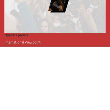
Nuestra prensa
International Viewpoint
Punto de vista internacional
Inprecor
Facebook
Twitter
La Internacional
Último Congreso de la Internacional
De
claraciones del Buró Ejecutivo
Instituto de formación (IIRE)
Campamento internacional
Autores