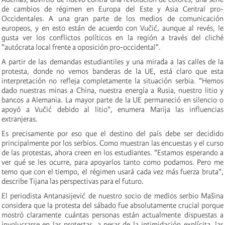
de cambios de régimen en Europa del Este y Asia Central pro-
Occidentales. A una gran parte de los medios de comunicación
europeos, y en esto están de acuerdo con Vučić, aunque al revés, le
gusta ver los conflictos políticos en la región a través del cliché
"autócrata local frente a oposición pro-occidental".
A partir de las demandas estudiantiles y una mirada a las calles de la
protesta, donde no vemos banderas de la UE, está claro que esta
interpretación no refleja completamente la situación serbia. "Hemos
dado nuestras minas a China, nuestra energía a Rusia, nuestro litio y
bancos a Alemania. La mayor parte de la UE permaneció en silencio o
apoyó a Vučić debido al litio", enumera Marija las influencias
extranjeras.
Es precisamente por eso que el destino del país debe ser decidido
principalmente por los serbios. Como muestran las encuestas y el curso
de las protestas, ahora creen en los estudiantes. "Estamos esperando a
ver qué se les ocurre, para apoyarlos tanto como podamos. Pero me
temo que con el tiempo, el régimen usará cada vez más fuerza bruta",
describe Tijana las perspectivas para el futuro.
El periodista Antanasijević de nuestro socio de medios serbio Mašina
considera que la protesta del sábado fue absolutamente crucial porque
mostró claramente cuántas personas están actualmente dispuestas a
involucrarse en las protestas, a pesar de la intimidación explícita, las