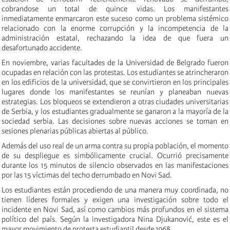
cobrandose un total de quince vidas. Los manifestantes
inmediatamente enmarcaron este suceso como un problema sistémico
relacionado con la enorme corrupción y la incompetencia de la
administración estatal, rechazando la idea de que fuera un
desafortunado accidente.
En noviembre, varias facultades de la Universidad de Belgrado fueron
ocupadas en relación con las protestas. Los estudiantes se atrincheraron
en los edificios de la universidad, que se convirtieron en los principales
lugares donde los manifestantes se reunían y planeaban nuevas
estrategias. Los bloqueos se extendieron a otras ciudades universitarias
de Serbia, y los estudiantes gradualmente se ganaron a la mayoría de la
sociedad serbia. Las decisiones sobre nuevas acciones se toman en
sesiones plenarias públicas abiertas al público.
Además del uso real de un arma contra su propia población, el momento
de su despliegue es simbólicamente crucial. Ocurrió precisamente
durante los 15 minutos de silencio observados en las manifestaciones
por las 15 víctimas del techo derrumbado en Novi Sad.
Los estudiantes están procediendo de una manera muy coordinada, no
tienen líderes formales y exigen una investigación sobre todo el
incidente en Novi Sad, así como cambios más profundos en el sistema
político del país. Según la investigadora Nina Djukanović, este es el
mayor movimiento de protesta estudiantil desde 1968.