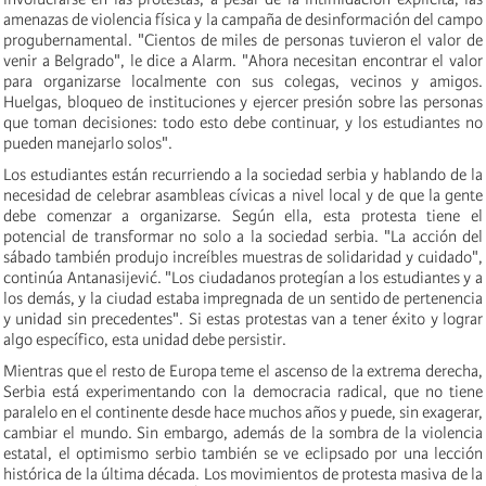
amenazas de violencia física y la campaña de desinformación del campo
progubernamental. "Cientos de miles de personas tuvieron el valor de
venir a Belgrado", le dice a Alarm. "Ahora necesitan encontrar el valor
para organizarse localmente con sus colegas, vecinos y amigos.
Huelgas, bloqueo de instituciones y ejercer presión sobre las personas
que toman decisiones: todo esto debe continuar, y los estudiantes no
pueden manejarlo solos".
Los estudiantes están recurriendo a la sociedad serbia y hablando de la
necesidad de celebrar asambleas cívicas a nivel local y de que la gente
debe comenzar a organizarse. Según ella, esta protesta tiene el
potencial de transformar no solo a la sociedad serbia. "La acción del
sábado también produjo increíbles muestras de solidaridad y cuidado",
continúa Antanasijević. "Los ciudadanos protegían a los estudiantes y a
los demás, y la ciudad estaba impregnada de un sentido de pertenencia
y unidad sin precedentes". Si estas protestas van a tener éxito y lograr
algo específico, esta unidad debe persistir.
Mientras que el resto de Europa teme el ascenso de la extrema derecha,
Serbia está experimentando con la democracia radical, que no tiene
paralelo en el continente desde hace muchos años y puede, sin exagerar,
cambiar el mundo. Sin embargo, además de la sombra de la violencia
estatal, el optimismo serbio también se ve eclipsado por una lección
histórica de la última década. Los movimientos de protesta masiva de la