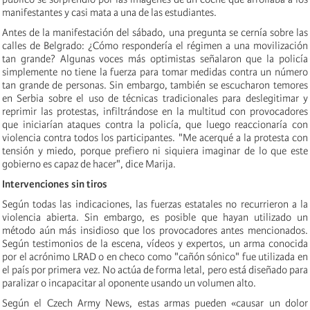
manifestantes y casi mata a una de las estudiantes.
Antes de la manifestación del sábado, una pregunta se cernía sobre las
calles de Belgrado: ¿Cómo respondería el régimen a una movilización
tan grande? Algunas voces más optimistas señalaron que la policía
simplemente no tiene la fuerza para tomar medidas contra un número
tan grande de personas. Sin embargo, también se escucharon temores
en Serbia sobre el uso de técnicas tradicionales para deslegitimar y
reprimir las protestas, infiltrándose en la multitud con provocadores
que iniciarían ataques contra la policía, que luego reaccionaría con
violencia contra todos los participantes. "Me acerqué a la protesta con
tensión y miedo, porque prefiero ni siquiera imaginar de lo que este
gobierno es capaz de hacer", dice Marija.
Intervenciones sin tiros
Según todas las indicaciones, las fuerzas estatales no recurrieron a la
violencia abierta. Sin embargo, es posible que hayan utilizado un
método aún más insidioso que los provocadores antes mencionados.
Según testimonios de la escena, vídeos y expertos, un arma conocida
por el acrónimo LRAD o en checo como "cañón sónico" fue utilizada en
el país por primera vez. No actúa de forma letal, pero está diseñado para
paralizar o incapacitar al oponente usando un volumen alto.
Según el Czech Army News, estas armas pueden «causar un dolor