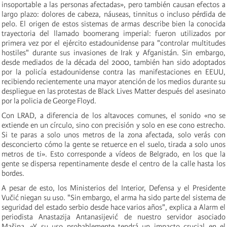
insoportable a las personas afectadas», pero también causan efectos a
largo plazo: dolores de cabeza, náuseas, tinnitus o incluso pérdida de
pelo. El origen de estos sistemas de armas describe bien la conocida
trayectoria del llamado boomerang imperial: fueron utilizados por
primera vez por el ejército estadounidense para "controlar multitudes
hostiles" durante sus invasiones de Irak y Afganistán. Sin embargo,
desde mediados de la década del 2000, también han sido adoptados
por la policía estadounidense contra las manifestaciones en EEUU,
recibiendo recientemente una mayor atención de los medios durante su
despliegue en las protestas de Black Lives Matter después del asesinato
por la policia de George Floyd.
Con LRAD, a diferencia de los altavoces comunes, el sonido «no se
extiende en un círculo, sino con precisión y solo en ese cono estrecho.
Si te paras a solo unos metros de la zona afectada, solo verás con
desconcierto cómo la gente se retuerce en el suelo, tirada a solo unos
metros de ti». Esto corresponde a vídeos de Belgrado, en los que la
gente se dispersa repentinamente desde el centro de la calle hasta los
bordes.
A pesar de esto, los Ministerios del Interior, Defensa y el Presidente
Vučić niegan su uso. "Sin embargo, el arma ha sido parte del sistema de
seguridad del estado serbio desde hace varios años", explica a Alarm el
periodista Anastazija Antanasijević de nuestro servidor asociado
Mašina. «Y su uso probablemente tendrá un impacto crucial en el