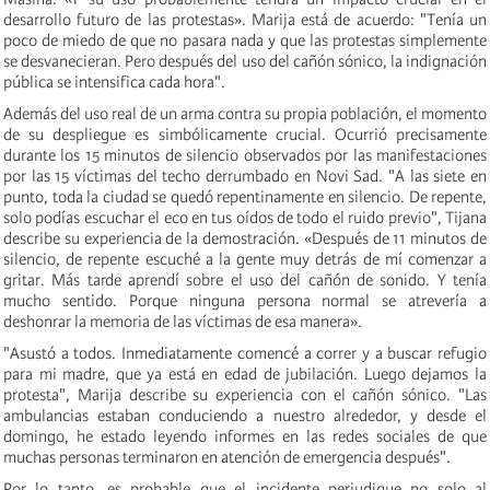
desarrollo futuro de las protestas». Marija está de acuerdo: "Tenía un
poco de miedo de que no pasara nada y que las protestas simplemente
se desvanecieran. Pero después del uso del cañón sónico, la indignación
pública se intensifica cada hora".
Además del uso real de un arma contra su propia población, el momento
de su despliegue es simbólicamente crucial. Ocurrió precisamente
durante los 15 minutos de silencio observados por las manifestaciones
por las 15 víctimas del techo derrumbado en Novi Sad. "A las siete en
punto, toda la ciudad se quedó repentinamente en silencio. De repente,
solo podías escuchar el eco en tus oídos de todo el ruido previo", Tijana
describe su experiencia de la demostración. «Después de 11 minutos de
silencio, de repente escuché a la gente muy detrás de mí comenzar a
gritar. Más tarde aprendí sobre el uso del cañón de sonido. Y tenía
mucho sentido. Porque ninguna persona normal se atrevería a
deshonrar la memoria de las víctimas de esa manera».
"Asustó a todos. Inmediatamente comencé a correr y a buscar refugio
para mi madre, que ya está en edad de jubilación. Luego dejamos la
protesta", Marija describe su experiencia con el cañón sónico. "Las
ambulancias estaban conduciendo a nuestro alrededor, y desde el
domingo, he estado leyendo informes en las redes sociales de que
muchas personas terminaron en atención de emergencia después".
Por lo tanto, es probable que el incidente perjudique no solo al