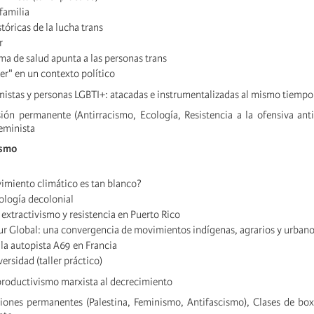
familia
tóricas de la lucha trans
r
ma de salud apunta a las personas trans
er" en un contexto político
nistas y personas LGBTI+: atacadas e instrumentalizadas al mismo tiempo
ón permanente (Antirracismo, Ecología, Resistencia a la ofensiva anti
feminista
ismo
imiento climático es tan blanco?
cología decolonial
 extractivismo y resistencia en Puerto Rico
ur Global: una convergencia de movimientos indígenas, agrarios y urban
 la autopista A69 en Francia
ersidad (taller práctico)
productivismo marxista al decrecimiento
iones permanentes (Palestina, Feminismo, Antifascismo), Clases de bo