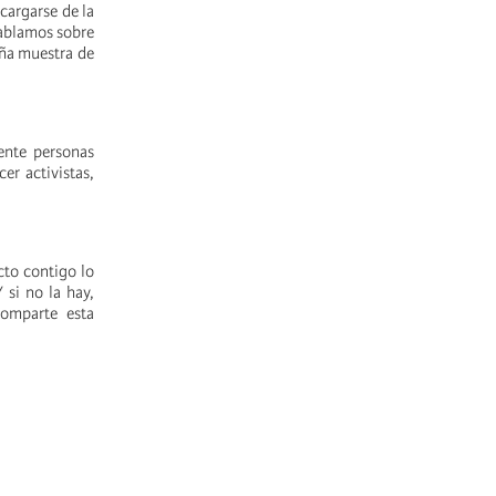
cargarse de la
hablamos sobre
eña muestra de
ente personas
er activistas,
cto contigo lo
 si no la hay,
comparte esta