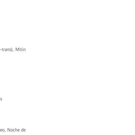
-trans), Mitin
os
xeo, Noche de