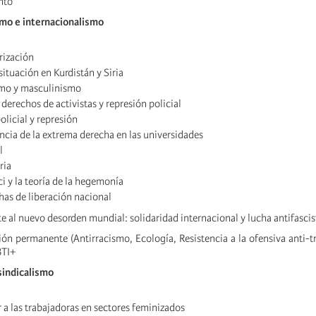
nto
smo e internacionalismo
rización
ituación en Kurdistán y Siria
smo y masculinismo
: derechos de activistas y represión policial
olicial y represión
encia de la extrema derecha en las universidades
l
ria
 y la teoría de la hegemonía
as de liberación nacional
e al nuevo desorden mundial: solidaridad internacional y lucha antifascis
ón permanente (Antirracismo, Ecología, Resistencia a la ofensiva anti-t
BTI+
 sindicalismo
a las trabajadoras en sectores feminizados