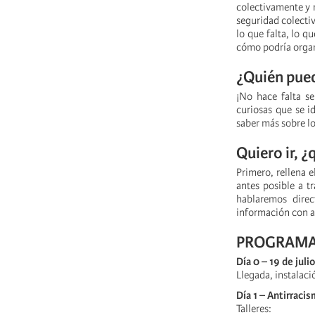
colectivamente y r
seguridad colecti
lo que falta, lo 
cómo podría organ
¿Quién pued
¡No hace falta se
curiosas que se i
saber más sobre lo
Quiero ir, 
Primero, rellena 
antes posible a t
hablaremos direc
información con a
PROGRAM
Día 0 – 19 de julio
Llegada, instalaci
Día 1 – Antirraci
Talleres: