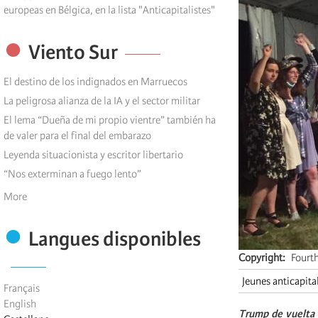
europeas en Bélgica, en la lista "Anticapitalistes"
Viento Sur
El destino de los indignados en Marruecos
La peligrosa alianza de la IA y el sector militar
El lema “Dueña de mi propio vientre” también ha
de valer para el final del embarazo
Leyenda situacionista y escritor libertario
“Nos exterminan a fuego lento”
More
Langues disponibles
Copyright
Fourt
Jeunes anticapita
Français
English
Trump de vuelta e