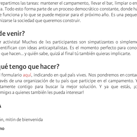
epartimos las tareas: mantener el campamento, llevar el bar, limpiar o en
va. Todo esto forma parte de un proceso democrático constante, donde 
que funciona y lo que se puede mejorar para el próximo año. Es una pequ
izarse la sociedad que queremos construir.
e venir?
r activista! Muchxs de lxs participantes son simpatizantes o simplem
dentifican con ideas anticapitalistas. Es el momento perfecto para conoc
 que hacen… y quién sabe, quizá al final tú también quieras implicarte.
¿qué tengo que hacer?
el formulario
aquí
, indicando en qué país vives. Nos pondremos en conta
ravés de una organización de tu país que participe en el campamento. Y
tamente contigo para buscar la mejor solución. Y ya que estás, ¡
migxs a quienes también les pueda interesar!
A
ón, mitin de bienvenida
smo