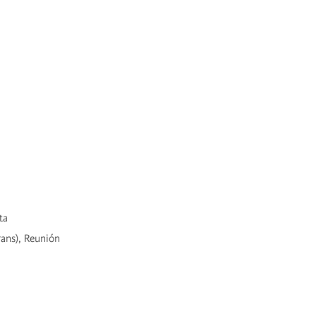
ta
rans), Reunión