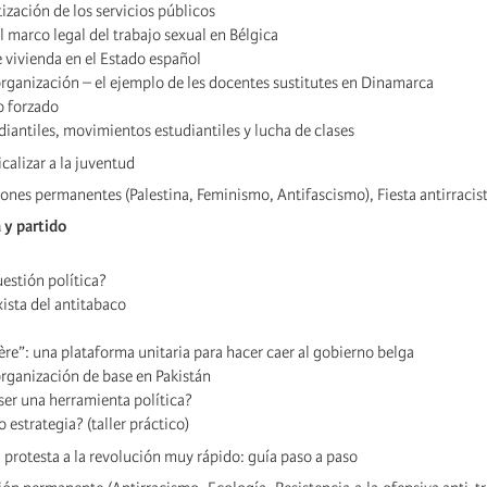
atización de los servicios públicos
l marco legal del trabajo sexual en Bélgica
 vivienda en el Estado español
organización – el ejemplo de les docentes sustitutes en Dinamarca
o forzado
diantiles, movimientos estudiantiles y lucha de clases
calizar a la juventud
ones permanentes (Palestina, Feminismo, Antifascismo), Fiesta antirracis
 y partido
estión política?
ista del antitabaco
”: una plataforma unitaria para hacer caer al gobierno belga
organización de base en Pakistán
ser una herramienta política?
estrategia? (taller práctico)
 protesta a la revolución muy rápido: guía paso a paso