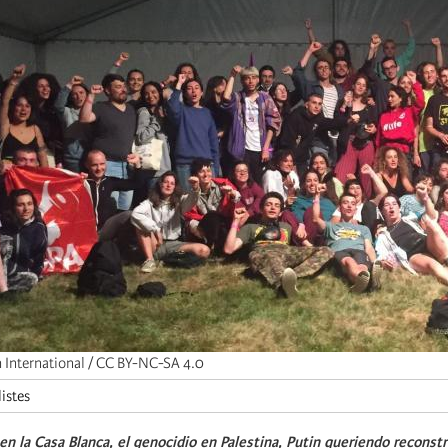
h International / CC BY-NC-SA 4.0
listes
n la Casa Blanca, el genocidio en Palestina, Putin queriendo reconstr