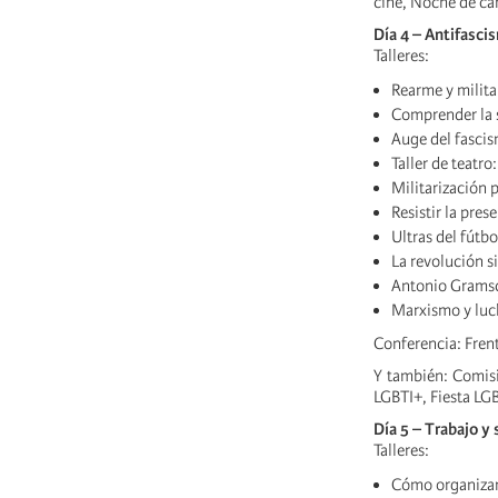
cine, Noche de ca
Día 4 – Antifasci
Talleres:
Rearme y milita
Comprender la s
Auge del fasci
Taller de teatro
Militarización p
Resistir la pres
Ultras del fútbo
La revolución si
Antonio Gramsci
Marxismo y luch
Conferencia: Frent
Y también: Comisi
LGBTI+, Fiesta LG
Día 5 – Trabajo y
Talleres:
Cómo organizar 