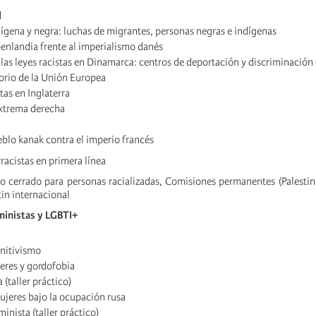
d
indígena y negra: luchas de migrantes, personas negras e indígenas
oenlandia frente al imperialismo danés
 las leyes racistas en Dinamarca: centros de deportación y discriminación 
orio de la Unión Europea
tas en Inglaterra
extrema derecha
eblo kanak contra el imperio francés
racistas en primera línea
o cerrado para personas racializadas, Comisiones permanentes (Palesti
in internacional
ministas y LGBTI+
nitivismo
eres y gordofobia
 (taller práctico)
mujeres bajo la ocupación rusa
inista (taller práctico)