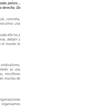
odas partes...
ma derecha. Da
cal, concreta,
nstruimos una
cada año los y
rse, debatir y
o el mundo te
 sindicalismo,
ambién es una
as, micrófono
s en muchas de
rganizaciones
 organizamos