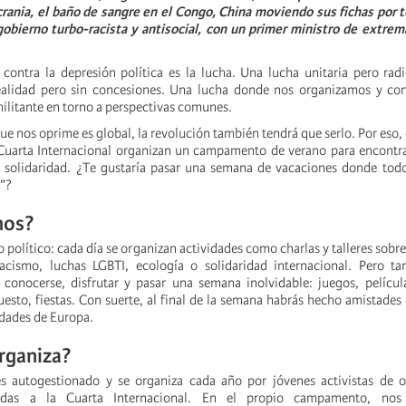
ania, el baño de sangre en el Congo, China moviendo sus fichas por t
gobierno turbo-racista y antisocial, con un primer ministro de extre
contra la depresión política es la lucha. Una lucha unitaria pero radi
realidad pero sin concesiones. Una lucha donde nos organizamos y co
militante en torno a perspectivas comunes.
e nos oprime es global, la revolución también tendrá que serlo. Por eso, 
 Cuarta Internacional organizan un campamento de verano para encontra
e solidaridad. ¿Te gustaría pasar una semana de vacaciones donde tod
”?
mos?
olítico: cada día se organizan actividades como charlas y talleres sobre
racismo, luchas LGBTI, ecología o solidaridad internacional. Pero t
conocerse, disfrutar y pasar una semana inolvidable: juegos, películ
puesto, fiestas. Con suerte, al final de la semana habrás hecho amistade
udades de Europa.
rganiza?
 autogestionado y se organiza cada año por jóvenes activistas de o
adas a la Cuarta Internacional. En el propio campamento, nos