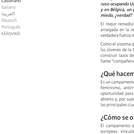
Castellano
ruso ocupando Ucr
Italiano
y en Bélgica, un 
العربية
miedo, ¿verdad?
Deutsch
El mejor remedio 
Português
arraigada en la 
ελληνικά
verdadera fuerza 
Como el sistema qu
lxs jóvenes de la
construir lazos d
llame “compañerx
¿Qué hace
Es un campamento p
feminismo, antir
oportunidad para 
abierto y, por su
las principales ci
¿Cómo se o
El campamento es
europeas vincul