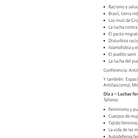
Racismo y salu
Brasil, tierra 
Los inuit de Gr
La lucha contra
El pacto migrat
Disturbios racis
Islamofobia y 
El pueblo sami
La lucha del pu
Conferencia: Antir
Y también: Espaci
Antifascismo), Mit
Día 2 – Luchas fe
Talleres:
Feminismo y pu
Cuerpos de muj
Tejido feminista
La vida de las 
Autodefensa fem