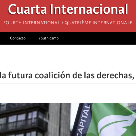
Cuarta Internacional
Fourth International / Quatrième internationale
Contacto
Youth camp
la futura coalición de las derechas,