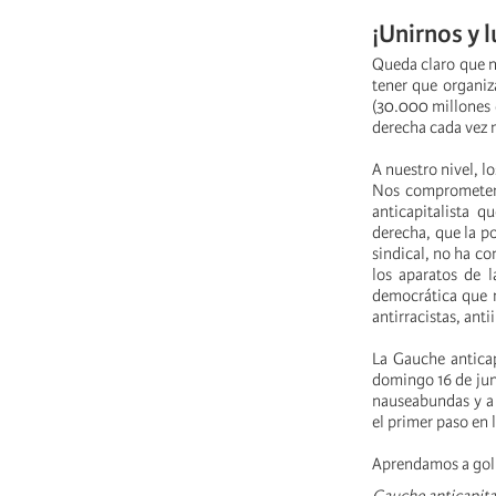
¡Unirnos y l
Queda claro que n
tener que organiz
(30.000 millones 
derecha cada vez
A nuestro nivel, l
Nos comprometemos
anticapitalista q
derecha, que la po
sindical, no ha co
los aparatos de l
democrática que re
antirracistas, anti
La Gauche anticapi
domingo 16 de juni
nauseabundas y a s
el primer paso en 
Aprendamos a golpe