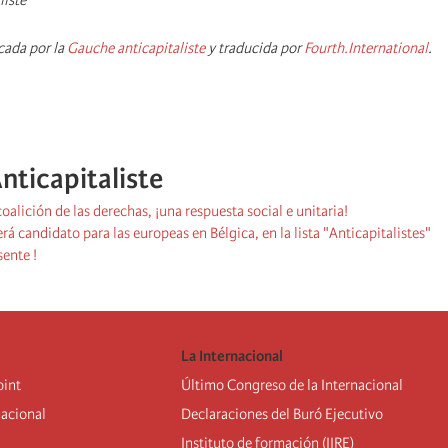
liste
cada por la
Gauche anticapitaliste
y traducida por
Fourth.International
.
nticapitaliste
coalición de las derechas, ¡una respuesta social e unitaria!
rá candidato para las europeas en Bélgica, en la lista "Anticapitalistes"
sente !
La Internacional
oint
Último Congreso de la Internacional
nacional
De
claraciones del Buró Ejecutivo
Instituto de formación (IIRE)