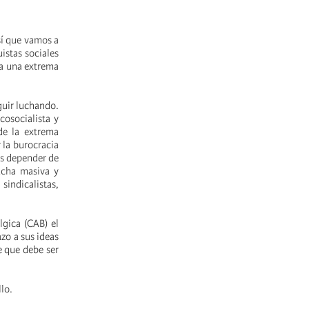
sí que vamos a
istas sociales
ra una extrema
guir luchando.
cosocialista y
 de la extrema
 la burocracia
las depender de
ucha masiva y
sindicalistas,
lgica (CAB) el
azo a sus ideas
e que debe ser
lo.