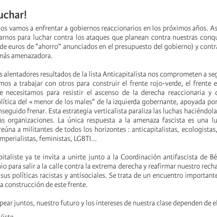
uchar!
os vamos a enfrentar a gobiernos reaccionarios en los próximos años. A
arnos para luchar contra los ataques que planean contra nuestras conqu
de euros de "ahorro" anunciados en el presupuesto del gobierno) y cont
 más amenazadora.
os alentadores resultados de la lista Anticapitalista nos comprometen a se
 a trabajar con otros para construir el frente rojo-verde, el frente e
ue necesitamos para resistir el ascenso de la derecha reaccionaria y
lítica del « menor de los males" de la izquierda gobernante, apoyada por
nseguido frenar. Esta estrategia verticalista paraliza las luchas haciéndo
as organizaciones. La única respuesta a la amenaza fascista es una l
úna a militantes de todos los horizontes : anticapitalistas, ecologistas, 
imperialistas, feministas, LGBTI...
taliste ya te invita a unirte junto a la Coordinación antifascista de Bé
o para salir a la calle contra la extrema derecha y reafirmar nuestro rech
us políticas racistas y antisociales. Se trata de un encuentro important
la construcción de este frente.
ar juntos, nuestro futuro y los intereses de nuestra clase dependen de el