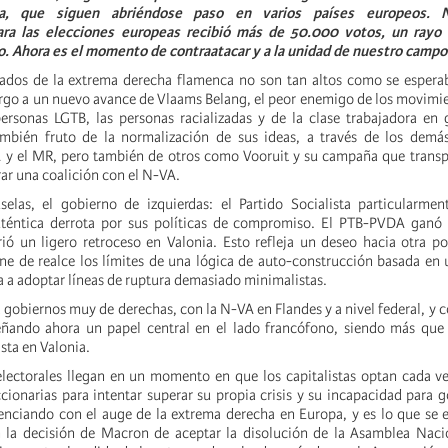
a, que siguen abriéndose paso en varios países europeos. N
para las elecciones europeas recibió más de 50.000 votos, un rayo
 Ahora es el momento de contraatacar y a la unidad de nuestro campo 
ados de la extrema derecha flamenca no son tan altos como se esperab
rgo a un nuevo avance de Vlaams Belang, el peor enemigo de los movimie
personas LGTB, las personas racializadas y de la clase trabajadora en 
ambién fruto de la normalización de sus ideas, a través de los demás
A y el MR, pero también de otros como Vooruit y su campaña que transp
ar una coalición con el N-VA.
elas, el gobierno de izquierdas: el Partido Socialista particularmen
uténtica derrota por sus políticas de compromiso. El PTB-PVDA ganó 
rió un ligero retroceso en Valonia. Esto refleja un deseo hacia otra pol
 de realce los límites de una lógica de auto-construcción basada en 
va a adoptar líneas de ruptura demasiado minimalistas.
gobiernos muy de derechas, con la N-VA en Flandes y a nivel federal, y c
ando ahora un papel central en el lado francófono, siendo más que
ista en Valonia.
electorales llegan en un momento en que los capitalistas optan cada v
cionarias para intentar superar su propia crisis y su incapacidad para g
nciando con el auge de la extrema derecha en Europa, y es lo que se 
 la decisión de Macron de aceptar la disolución de la Asamblea Nacio