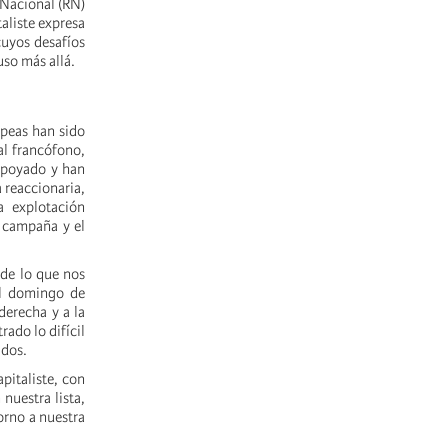
 Nacional (RN)
aliste expresa
cuyos desafíos
uso más allá.
opeas han sido
al francófono,
 apoyado y han
 reaccionaria,
a explotación
a campaña y el
 de lo que nos
el domingo de
derecha y a la
ado lo difícil
idos.
pitaliste, con
nuestra lista,
orno a nuestra