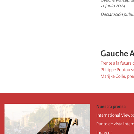
Gauche anticapita
11 junio 2024
Declaración publi
Gauche A
Frente a la futura 
Philippe Poutou se
Marijke Colle, pre
Nuestra prensa
International Viewp
Punto de vista inter
Inprecor