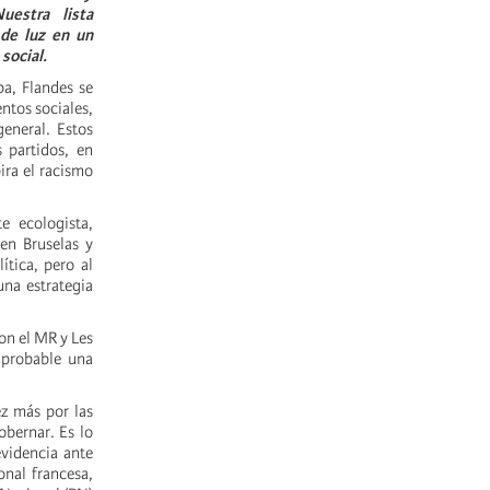
uestra lista
 de luz en un
social.
a, Flandes se
ntos sociales,
general. Estos
 partidos, en
ira el racismo
te ecologista,
en Bruselas y
ítica, pero al
una estrategia
on el MR y Les
 probable una
ez más por las
obernar. Es lo
evidencia ante
nal francesa,