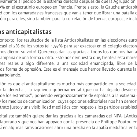
ivamente al pedido de la extrema derecha después de que la Agrupación
 en el escrutinio europeo en Francia. Frente a esto, la Gauche anticapit
ad con los camaradas⸱es franceses que van a tener que librar una batalla 
sólo para elles, sino también para la co-relación de fuerzas europea, e incl
s anticapitalistas
ntexto, los resultados de la lista Anticapitalistes en las elecciones eur
asi el 2% de los votos (el 1,97% para ser exactos) en el colegio elector
nos dieron su voto! Queremos dar las gracias a todos los que nos han
campaña de una forma u otra. Esto nos demuestra que, frente a esta marea
ones reales a algo diferente, a una sociedad emancipada, libre de l
toda forma de opresión. Este es el mensaje que hemos llevado durante l
narbolando.
ión es que el anticapitalismo es mucho más compartido en la sociedad
er la derecha , la izquierda gubernamental (que no ha dejado desde 
 de los extremos", poniendo vergonzosamente de espaldas a la extrema 
 y los medios de comunicación, cuyas opciones editoriales nos han demostr
trato justo y una visibilidad mediática con respeto a los partidos establec
italiste también quiere dar las gracias a los camaradas del NPA-L'Antica
aborado y que nos han apoyado con la presencia de Philippe Poutou en 
 en algunas raras ocasiones abrir una brecha en la apatía mediática en t