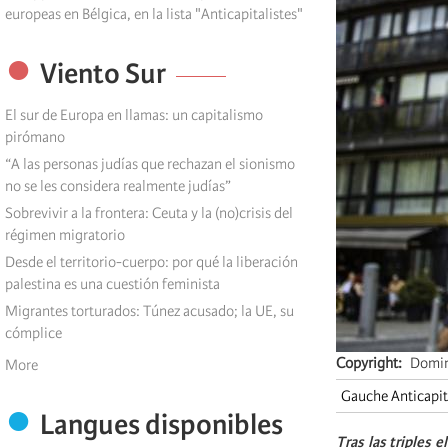
europeas en Bélgica, en la lista "Anticapitalistes"
Viento Sur
El sur de Europa en llamas: un capitalismo
pirómano
“A las personas judías que rechazan el sionismo
no se les considera realmente judías”
Sobrevivir a la frontera: Ceuta y la (no)crisis del
régimen migratorio
Desde el territorio-cuerpo: por qué la liberación
palestina es una cuestión feminista
Migrantes torturados: Túnez acusado; la UE, su
cómplice
Copyright
Domin
More
Gauche Anticapit
Langues disponibles
Tras las triples 