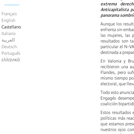
extrema derech
Anticapitalista 
Français
panorama sombrío.
English
Aunque los result
Castellano
enfrenta sin emba
Italiano
las mujeres, las 
العربية
resultados son t
Deutsch
particular el N-V
destinada a prepar
Português
ελληνικά
En Valonia y Brus
recibieron una a
Flandes, pero suf
mismo tiempo pone
electoral, que lle
Todo esto anuncia 
Engagés desempeñ
coalición bipartid
Estos resultados 
políticas más reac
que estamos prese
nuestros ojos con