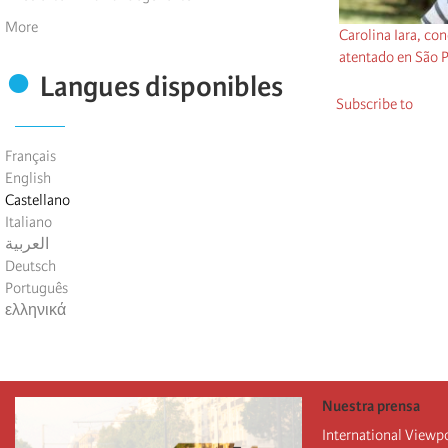
More
Carolina Iara, con
atentado en São P
Langues disponibles
Subscribe to
Français
English
Castellano
Italiano
العربية
Deutsch
Português
ελληνικά
Nuestra prensa
International Viewp