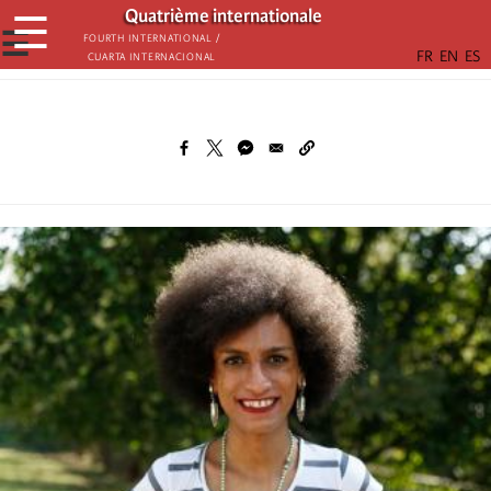
Παράκαμψη
Quatrième internationale
☰
προς
☰
Fourth International /
Cuarta Internacional
το
κυρίως
περιεχόμενο