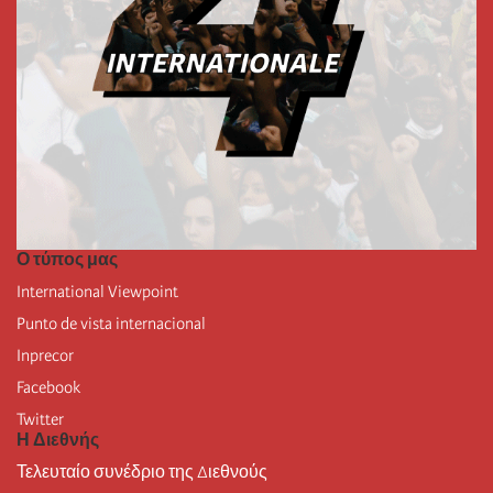
Ο τύπος μας
International Viewpoint
Punto de vista internacional
Inprecor
Facebook
Twitter
Η Διεθνής
Τελευταίο συνέδριο της Διεθνούς