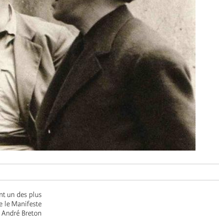
nt un des plus
e le Manifeste
c André Breton