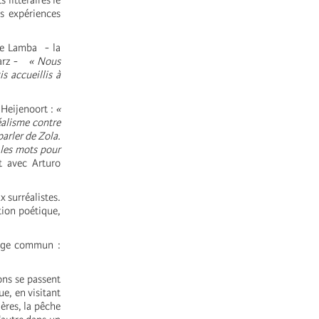
 littéraires le
es expériences
e Lamba - la
warz -
« Nous
 accueillis à
 Heijenoort :
«
éalisme contre
parler de Zola.
 les mots pour
t avec Arturo
x surréalistes.
tion poétique,
age commun :
ions se passent
e, en visitant
ières, la pêche