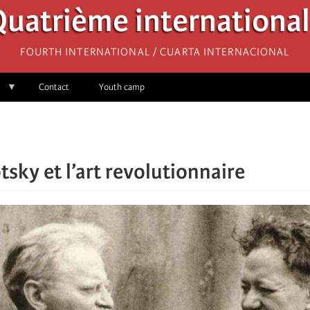
uatrième internationa
Fourth International / Cuarta Internacional
Contact
Youth camp
tsky et l’art revolutionnaire