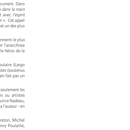
document. Dans
n dans la main
 avec l'esprit
r »
. Cet appel
 et un des plus
ennemi le plus
r l’anarchiste
le héros de la
ulaire (Largo
stes (soutenus
en fait pas un
 seulement les
ns ou artistes
aurice Nadeau,
a l’auteur - en
Breton, Michel
nry Poulaille,