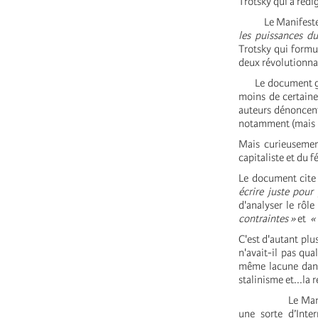
Trotsky qui a rédi
Le Manifeste affi
les puissances d
Trotsky qui formul
deux révolutionnai
Le document garde
moins de certaine
auteurs dénoncent 
notamment (mais p
Mais curieusemen
capitaliste et du 
Le document cite
écrire juste pour
d'analyser le rôle
contraintes »
et
«
C'est d'autant plu
n'avait-il pas q
même lacune dans
stalinisme et...la 
Le Manifeste se
une sorte d’Inte