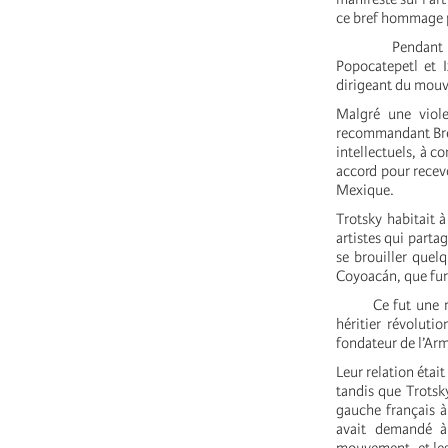
ce bref hommage po
Pendant l’été 1
Popocatepetl et I
dirigeant du mouv
Malgré une viole
recommandant Bret
intellectuels, à 
accord pour recevo
Mexique.
Trotsky habitait 
artistes qui partag
se brouiller quel
Coyoacán, que fur
Ce fut une renco
héritier révoluti
fondateur de l’Armé
Leur relation étai
tandis que Trotsky
gauche français à
avait demandé à