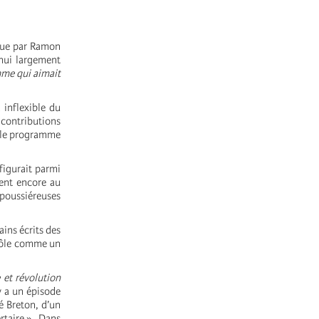
que par Ramon
’hui largement
me qui aimait
flexible du
 contributions
e, le programme
figurait parmi
sent encore au
 poussiéreuses
ains écrits des
 rôle comme un
e et révolution
 y a un épisode
é Breton, d’un
rtaire ».
Dans