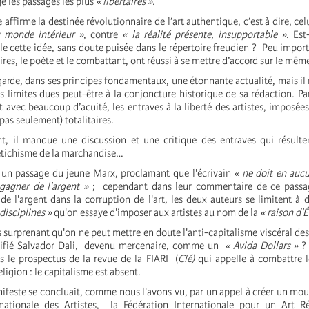
gé les passages les plus
« libertaires »
.
rme la destinée révolutionnaire de l’art authentique, c’est à dire, cel
u monde intérieur »
, contre
« la réalité présente, insupportable »
. Est
e cette idée, sans doute puisée dans le répertoire freudien ? Peu import
res, le poète et le combattant, ont réussi à se mettre d’accord sur le même
, dans ses principes fondamentaux, une étonnante actualité, mais il 
s limites dues peut-être à la conjoncture historique de sa rédaction. Pa
avec beaucoup d’acuité, les entraves à la liberté des artistes, imposées 
as seulement) totalitaires.
t, il manque une discussion et une critique des entraves qui résult
fétichisme de la marchandise…
 un passage du jeune Marx, proclamant que l'écrivain
« ne doit en aucu
 gagner de l'argent »
; cependant dans leur commentaire de ce passag
 de l'argent dans la corruption de l'art, les deux auteurs se limitent à
 disciplines »
qu'on essaye d'imposer aux artistes au nom de la
« raison d'É
s surprenant qu'on ne peut mettre en doute l'anti-capitalisme viscéral des
ualifié Salvador Dali, devenu mercenaire, comme un
« Avida Dollars »
? 
 le prospectus de la revue de la FIARI (
Clé)
qui appelle à combattre l
religion : le capitalisme est absent.
 concluait, comme nous l'avons vu, par un appel à créer un mouv
rnationale des Artistes, la Fédération Internationale pour un Art Ré