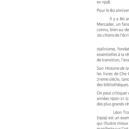
en 1938.
Pour le 80 annive
Il
y a 80 a
Mercader, un fana
connu, bien au-del
les chiens
de l’éc
Révolutionnair
stalinisme, fonda
essentielles à la 
de transition, l’a
Son
Histoire de l
les livres de Che
21eme siècle, tand
des bibliothèques
On peut critiquer c
années 1920-21 
des plus grands ré
Léon Trotsky a 
(1924) est un exem
qui illustre mieu
manifeste sur l’art