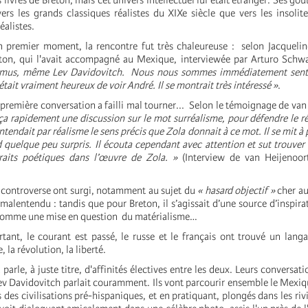
ivres de Breton, mais cet univers intellectuel lui était étranger. Ses goûts
vers les grands classiques réalistes du XIXe siècle que vers les insolit
éalistes.
 moment, la rencontre fut très chaleureuse : selon Jacquelin
on, qui l'avait accompagné au Mexique, interviewée par Arturo Sch
 émus, même Lev Davidovitch. Nous nous sommes immédiatement sentis
était vraiment heureux de voir André. Il se montrait très intéressé »
.
première conversation a failli mal tourner... Selon le témoignage de van
 rapidement une discussion sur le mot surréalisme, pour défendre le r
entendait par réalisme le sens précis que Zola donnait à ce mot. Il se mit à 
d quelque peu surpris. Il écouta cependant avec attention et sut trouver
traits poétiques dans l’œuvre de Zola. »
(Interview de van Heijenoor
e controverse ont surgi, notamment au sujet du
« hasard objectif »
cher au
malentendu : tandis que pour Breton, il s’agissait d’une source d’inspira
 comme une mise en question du matérialisme…
 courant est passé, le russe et le français ont trouvé un lang
, la révolution, la liberté.
arle, à juste titre, d'affinités électives entre les deux. Leurs conversat
ev Davidovitch parlait couramment. Ils vont parcourir ensemble le Mexiqu
 des civilisations pré-hispaniques, et en pratiquant, plongés dans les riv