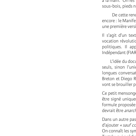
à la main. On les 
sous-bois, pieds n
De cette rencontr
encore : le Manif
une première versi
Il s'agit d'un te
vocation révoluti
politiques. Il a
Indépendant (FIAR
L’idée du documen
seuls, sinon l'u
longues conversat
Breton et Diego Ri
vont se brouiller 
Ce petit mensonge 
être signé unique
formule proposée 
devrait être
anarch
Dans un autre pa
d'ajouter
« sauf c
On connaît les sy