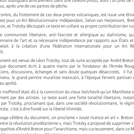
voit dialoguant amicalement dans une célèbre photo, assis l'un près de l
us, après une de ces parties de pêche.
e, du frottement de ces deux pierres volcaniques, est issue une étince
este pour un Art Révolutionnaire Indépendant. Selon van Heijenoort, Bre
on, et Trotsky découpait ce texte en collant sa propre contribution (en ru
xte communiste libertaire, anti-fasciste et allergique au stalinisme, q
onnaire de l’art et sa nécessaire indépendance par rapports aux États et
ppelait à la création d’une Fédération Internationale pour un Art Ré
I).
t est venue de Léon Trotsky, tout de suite acceptée par André Breton
nique document écrit à quatre mains par le fondateur de l'Armée Roug
ions, discussions, échanges et sans doute quelques désaccords, il fut
vera, le grand peintre muraliste mexicain, à l’époque fervent partisan d
peu après).
inoffensif était dû à la conviction du vieux bolchevik qu’un Manifeste sur
ment par des artistes. Le texte avait une forte tonalité libertaire, not
par Trotsky, proclamant que, dans une société révolutionnaire, le régim
iste
, c’est à dire fondé sur la liberté illimitée.
ssage célèbre du document, on proclame
« toute licence en art »
. Breton
ontre la révolution prolétarienne »
, mais Trotsky a proposé de supprimer ce
mpathies d'André Breton pour l'anarchisme, mais curieusement, dans ce Ma