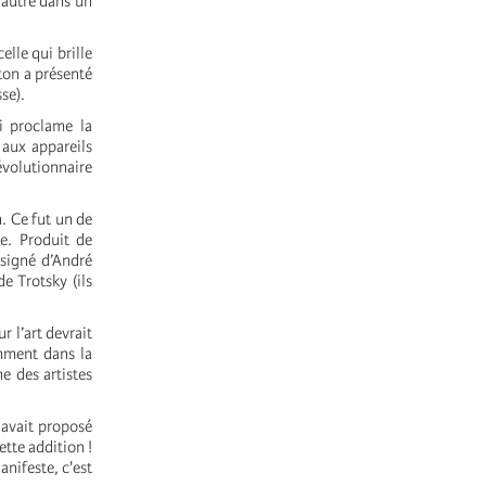
'autre dans un
lle qui brille
ton a présenté
sse).
ui proclame la
 aux appareils
volutionnaire
. Ce fut un de
e. Produit de
 signé d’André
e Trotsky (ils
 l’art devrait
amment dans la
e des artistes
 avait proposé
tte addition !
nifeste, c'est