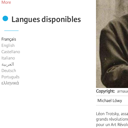
More
Langues disponibles
Français
English
Castellano
Italiano
العربية
Deutsch
Português
ελληνικά
Copyright
arnau
Michael Löwy
Léon Trotsky, ass
grands révolution
pour un Art Révol