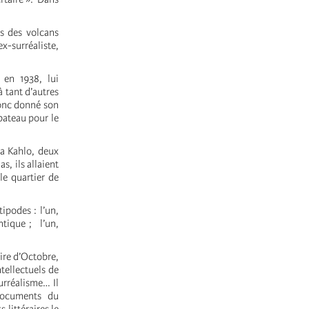
 des volcans
x-surréaliste,
 en 1938, lui
tant d’autres
donc donné son
bateau pour le
da Kahlo, deux
s, ils allaient
le quartier de
podes : l’un,
ntique ; l’un,
ire d’Octobre,
tellectuels de
urréalisme… Il
documents du