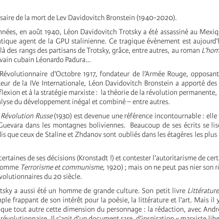
rsaire de la mort de Lev Davidovitch Bronstein (1940-2020).
nnées, en août 1940, Léon Davidovitch Trotsky a été assassiné au Mexi
tique agent de la GPU stalinienne. Ce tragique évènement est aujourd
à des rangs des partisans de Trotsky, grâce, entre autres, au roman
L’hom
rivain cubain Léonardo Padura…
e d’Octobre 1917, fondateur de l’Armée Rouge, opposant in
teur de la IVe Internationale, Léon Davidovitch Bronstein a apporté des
réflexion et à la stratégie marxiste : la théorie de la révolution permanent
nalyse du développement inégal et combiné – entre autres.
a Révolution Russe
(1930) est devenue une référence incontournable : elle 
 Guevara dans les montagnes boliviennes. Beaucoup de ses écrits se li
is que ceux de Staline et Zhdanov sont oubliés dans les étagères les plus
.
ertaines de ses décisions (Kronstadt !) et contester l’autoritarisme de cert
(comme
Terrorisme et communisme,
1920) ; mais on ne peut pas nier son
volutionnaires du 20 siècle.
aussi été un homme de grande culture. Son petit livre
Littératur
ple frappant de son intérêt pour la poésie, la littérature et l’art. Mais il
x que tout autre cette dimension du personnage : la rédaction, avec Andr
 révolutionnaire. Il s’agit d’un document rare, d’inspiration « marxiste libe