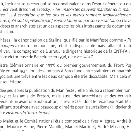
I), incluant tous ceux qui se reconnaissaient dans l’esprit général du 
 écrivent Breton et Trotsky,
« les marxistes peuvent marcher ici la mai
tes (...) à condition que les uns et les autres rompent implacablement
ire, qu'il soit représenté par Joseph Staline ou par son vassal Garcia Olive
rxistes et anarchistes est un des aspects les plus intéressants du document
 plus tard.
s : la dénonciation de Staline, qualifié par le Manifeste comme
«
l'
s dangereux
»
du communisme, était indispensable mais fallait-il traite
liver, le compagnon de Durruti, le dirigeant historique de la CNT-FAI, 
ciste victorieuse de Barcelone en 1936, de
« vassal »
?
nistre (démissionnaire en 1937) du premier gouvernement du Front Pop
ôle en mai 1937 lors des combats à Barcelone entre staliniens et anarchi
ciant une trêve entre les deux camps a été très discutable. Mais cela n’
e soviétique…
e peu après la publication du Manifeste ; elle a réussi à rassembler non
sky et les amis de Breton, mais aussi des anarchistes et des écrivai
édération avait une publication, la revue Clé, dont le rédacteur était M
ilitant trotskyste avec beaucoup d’intérêt pour le surréalisme ( il deviendr
ière
Histoire du Surréalisme).
éo Malet et le Comité national était composé de : Yves Allégret, André 
ono, Maurice Heine, Pierre Mabille, Marcel Martinet, André Masson, He