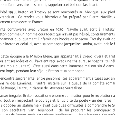
ur l’anniversaire de sa mort, rappelons cet épisode fascinant.
938, Breton et Trotsky se sont rencontrés au Mexique, aux pieds
xtacciuatl. Ce rendez-vous historique fut préparé par Pierre Naville, e
ement trotskyste en France.
nte controverse avec Breton en 1930, Naville avait écrit à Trotsky
on comme un homme courageux qui n’avait pas hésité, contrairement à 
condamner publiquement l’infamie des Procès de Moscou. Trotsky avait 
ir Breton et celui-ci, avec sa compagne Jacqueline Lamba, avait pris le 
à cette époque à la Maison Bleue, qui appartenait à Diego Rivera et Fri
eaient ses idées et qui l’avaient reçu avec une chaleureuse hospitalité (héla
ques mois plus tard). C’est aussi dans cette immense maison situé dans 
ent logés, pendant leur séjour, Breton et sa compagne.
ntre surprenante, entre personnalités apparemment situées aux anti
onnaire des Lumières, l’autre, installé sur la queue de la comète roma
e Rouge, l’autre, initiateur de l’Aventure Surréaliste.
t assez inégale : Breton vouait une énorme admiration pour le révolutionna
, tout en respectant le courage et la lucidité du poète - un des rares in
 s’opposer au stalinisme - avait quelques difficultés à comprendre le S
 son secrétaire, van Heijenoort, de lui procurer les principaux 