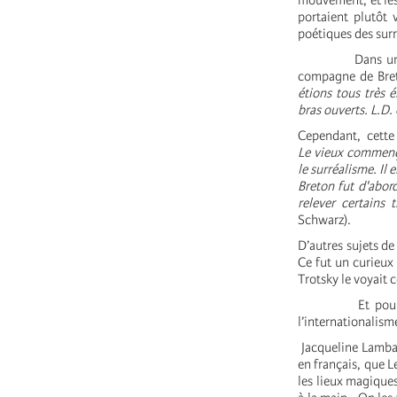
mouvement, et les l
portaient plutôt 
poétiques des surr
Dans un premier
compagne de Bret
étions tous très
bras ouverts. L.D. 
Cependant, cette 
Le vieux commença
le surréalisme. Il 
Breton fut d'abor
relever certains 
Schwarz).
D’autres sujets d
Ce fut un curieux 
Trotsky le voyait
Et pourtant, le
l’internationalisme
Jacqueline Lamba p
en français, que L
les lieux magiques