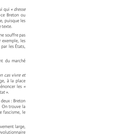
ui
qui
« dresse
-ce Breton ou
e, puisque les
 texte.
ne souffre pas
r exemple, les
par les États,
ent du marché
n cas vivre et
e, à la place
 dénoncer les
«
tat »
.
 deux : Breton
On trouve la
e fascisme, le
ement large,
volutionnaire