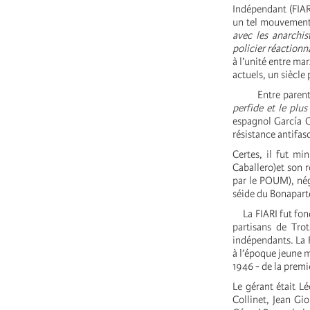
Indépendant (FIAR
un tel mouvement,
avec les anarchis
policier réactionna
à l’unité entre ma
actuels, un siècle
Entre parenthèse
perfide et le plu
espagnol García O
résistance antifas
Certes, il fut mi
Caballero)et son r
par le POUM), négo
séide du Bonapart
La FIARI fut fondé
partisans de Trot
indépendants. La F
à l’époque jeune m
1946 - de la prem
Le gérant était L
Collinet, Jean Gi