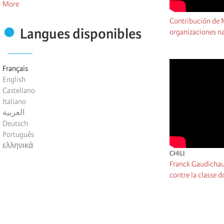
More
Contribución de 
Langues disponibles
organizaciones n
Français
English
Castellano
Italiano
العربية
Deutsch
Português
ελληνικά
CHILI
Franck Gaudichau
contre la classe 
Pagination