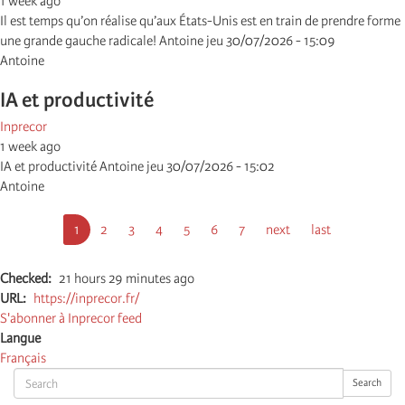
1 week ago
Il est temps qu’on réalise qu’aux États-Unis est en train de prendre forme
une grande gauche radicale! Antoine jeu 30/07/2026 - 15:09
Antoine
IA et productivité
Inprecor
1 week ago
IA et productivité Antoine jeu 30/07/2026 - 15:02
Antoine
Pagination
Page
1
Page
2
Page
3
Page
4
Page
5
Page
6
Page
7
Page
next
Dernière
last
courante
suivante
page
Checked
21 hours 29 minutes ago
URL
https://inprecor.fr/
S'abonner à Inprecor feed
Langue
Français
Search
Search