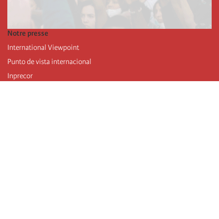
Notre presse
International Viewpoint
Punto de vista internacional
Inprecor
Facebook
Twitter
Mastodon
Telegram
L’Internationale
Dernier congrès de l’Internationale
Déclarations du bureau exécutif
Institut de formation (IIRE)
Jeunes
Auteurs