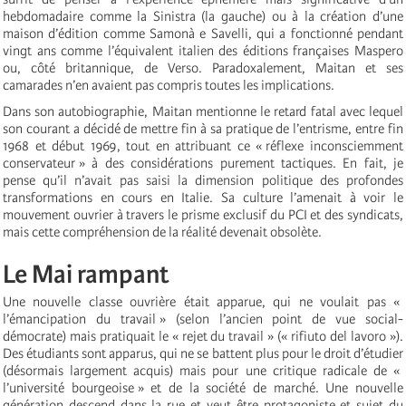
hebdomadaire comme la Sinistra (la gauche) ou à la création d’une
maison d’édition comme Samonà e Savelli, qui a fonctionné pendant
vingt ans comme l’équivalent italien des éditions françaises Maspero
ou, côté britannique, de Verso. Paradoxalement, Maitan et ses
camarades n’en avaient pas compris toutes les implications.
Dans son autobiographie, Maitan mentionne le retard fatal avec lequel
son courant a décidé de mettre fin à sa pratique de l’entrisme, entre fin
1968 et début 1969, tout en attribuant ce « réflexe inconsciemment
conservateur » à des considérations purement tactiques. En fait, je
pense qu’il n’avait pas saisi la dimension politique des profondes
transformations en cours en Italie. Sa culture l’amenait à voir le
mouvement ouvrier à travers le prisme exclusif du PCI et des syndicats,
mais cette compréhension de la réalité devenait obsolète.
Le Mai rampant
Une nouvelle classe ouvrière était apparue, qui ne voulait pas «
l’émancipation du travail » (selon l’ancien point de vue social-
démocrate) mais pratiquait le « rejet du travail » (« rifiuto del lavoro »).
Des étudiants sont apparus, qui ne se battent plus pour le droit d’étudier
(désormais largement acquis) mais pour une critique radicale de «
l’université bourgeoise » et de la société de marché. Une nouvelle
génération descend dans la rue et veut être protagoniste et sujet du