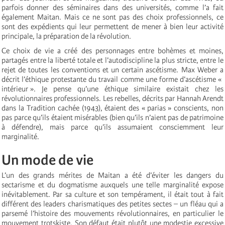
parfois donner des séminaires dans des universités, comme l’a fait
également Maitan. Mais ce ne sont pas des choix professionnels, ce
sont des expédients qui leur permettent de mener à bien leur activité
principale, la préparation de la révolution.
Ce choix de vie a créé des personnages entre bohèmes et moines,
partagés entre la liberté totale et l’autodiscipline la plus stricte, entre le
rejet de toutes les conventions et un certain ascétisme. Max Weber a
décrit l’éthique protestante du travail comme une forme d’ascétisme «
intérieur ». Je pense qu’une éthique similaire existait chez les
révolutionnaires professionnels. Les rebelles, décrits par Hannah Arendt
dans la Tradition cachée (1943), étaient des « parias » conscients, non
pas parce qu’ils étaient misérables (bien qu’ils n’aient pas de patrimoine
à défendre), mais parce qu’ils assumaient consciemment leur
marginalité.
Un mode de vie
L’un des grands mérites de Maitan a été d’éviter les dangers du
sectarisme et du dogmatisme auxquels une telle marginalité expose
inévitablement. Par sa culture et son tempérament, il était tout à fait
différent des leaders charismatiques des petites sectes – un fléau qui a
parsemé l’histoire des mouvements révolutionnaires, en particulier le
mouvement trotskiste. Son défaut était plutôt une modestie excessive