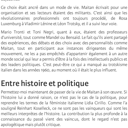
Ce choix était ancré dans un mode de vie. Maitan écrivait pour une
organisation et ses lecteurs étaient des militants. C’est ainsi que les
révolutionnaires professionnels ont toujours procédé, de Rosa
Luxemburg à Vladimir Lénine et Léon Trotsky, et il a suivi leur voie.
Mario Tronti et Toni Negri, quant à eux, étaient des professeurs
d’université, tout comme Mandel ou Bensaïd. Le fait qu’ils aient partagé
des expériences, des débats et des choix avec des personnalités comme
Maitan, tout en participant aux instances dirigeantes du même
mouvement, ne les a pas empêchés d’appartenir également à un autre
monde social qui leur a permis d’être à la fois des intellectuels publics et
des leaders politiques. C’est peut-être ce qui a manqué au trotskisme
italien dans les années 1960, au moment où il était le plus influent.
Entre histoire et politique
Permettez-moi maintenant de passer de la vie de Maitan à son œuvre. Si
l’histoire lui a donné raison, ce n’est pas le cas de la politique, pour
reprendre les termes de la féministe italienne Lidia Cirillo. Comme l’a
souligné Reinhart Koselleck, ce ne sont pas les vainqueurs qui sont les
meilleurs interprètes de l’histoire. La contribution la plus profonde à la
connaissance du passé vient des vaincus, dont le regard n’est pas
apologétique mais plutôt critique.