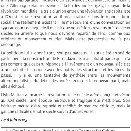
que l’Allemagne était redevenue, à la fin des années 1980, le noyau de la
révolution mondiale, le trait d’union entre une révolution anticapitaliste
à l’Ouest et une révolution antibureaucratique dans le monde du «
socialisme réellement existant ». Je me souviens d’une conversation en
1991 au cours de laquelle il m’a dit que nous étions revenus près de deux
siècles en arrière et que nous devrions repartir de zéro, comme aux
origines du mouvement ouvrier. Mais cette perspective ne l’a pas
découragé.
La politique lui a donné tort, non pas parce qu’il aurait été erroné de
participer à la construction de Rifondazione, mais plutôt parce qu’il n’a
pas compris que ce parti répondait à l’avènement d’un nouveau siècle et
à une défaite historique avec les outils, les structures et les idées du
passé. Il y a eu une tentative de synthèse entre les mouvements
altermondialistes du début des années 2000 et le nouveau parti, mais
elle a échoué.
Livio Maitan a incarné la révolution telle qu’elle a été conçue et vécue
au XXe siècle, une époque héroïque et tragique qui n’est plus. Son
héritage mérite d’être rappelé et médité de manière critique, mais la
gauche radicale de notre siècle suivra d’autres voies.
Le 8 juin 2023
1
Le Congrès pour la liberté de la culture (Congress for Cultural