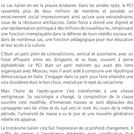
Le cas italien en est la preuve éclatante. Dans les années 1950, le PCI
rassemble plus de deux millions de membres et possède un
enracinement social impressionnant ainsi qu’une aura extraordinaire,
issue de la résistance antifasciste. Cette force a donné une dignité et
une représentation politique à des millions de travailleur·es, remplissant
une fonction irremplaçable dans la défense de leurs intérêts sociaux et,
dans de nombreux cas, une fonction pédagogique pour leur éducation
et leur accès à la culture.
C’était un parti plein de contradictions, vertical et autoritaire, avec un
fossé effrayant entre ses dirigeants et sa base, souvent à peine
alphabétisée. Le PCI était un parti stalinien qui avait des liens
organiques avec Moscou, mais il avait aidé à construire une république
démocratique en Italie. S’engager dans ce parti pour faire entendre une
voix dissidente était le bon choix, motivé par le rejet du sectarisme.
Mais l’Italie de l’après-guerre s’est transformée à une vitesse
vertigineuse. Sa sociologie a changé, la composition de la classe
ouvrière s’est modifiée, d’immenses masses se sont déplacées des
campagnes vers les villes et du sud vers le nord. Au cours de la même
période, l’université de masse a vu le jour et une nouvelle génération
rebelle est apparue.
Le trotskisme italien s’est fait l’expression de ce profond changement. Il
suffit de penser à l’expérience éphémère mais significative d’un