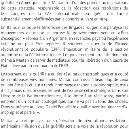
guérilla en Amérique latine. Maitan fut l’un des principaux inspirateurs
de cette stratégie, responsable de la rédaction des résolutions du
IXe congrès de la IVe Internationale en 1969, qui furent
substantiellement réaffirmées par le congrès suivant en 1974.
En Italie, il critique le terrorisme des Brigades rouges, qui paralyse les
mouvements de masse et pousse le gouvernement vers un « État
d’exception » répressif. En Argentine, en revanche, pays où l’expérience
cubaine ne peut être répétée, il soutient la guérilla de l’Armée
révolutionnaire populaire (ERP), émanation militaire de la section
argentine de la IVe Internationale. Le gouvernement argentin demande
même à Maitan de servir de médiateur pour la libération d’un cadre de
Fiat enlevé par un commando de l’ERP.
Le tournant de la guérilla a eu des résultats catastrophiques et a couté
de nombreuses vies humaines. Maitan connaissait beaucoup de ceux
qui ont été tués et leur a rendu hommage dans son autobiographie, mais
il n’a jamais discuté sérieusement de l’issue de cette stratégie. Dans son
Histoire de la IVe Internationale
2
, il se limite à un récit sobre, parfois
empreint d’un parfum apologétique, qui ne va pas au fond des choses.
Dans sa préface au livre, Daniel Bensaïd le qualifie avec indulgence d’«
incomplet et partiel ».
Maitan a partagé avec une génération de révolutionnaires latino-
américains l’illusion que la guérilla serait la voie de la révolution pour