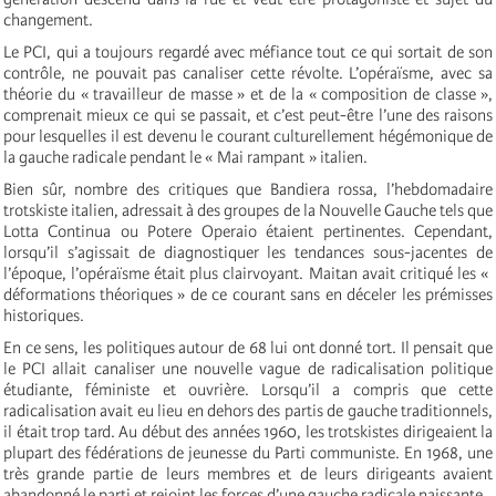
changement.
Le PCI, qui a toujours regardé avec méfiance tout ce qui sortait de son
contrôle, ne pouvait pas canaliser cette révolte. L’opéraïsme, avec sa
théorie du « travailleur de masse » et de la « composition de classe »,
comprenait mieux ce qui se passait, et c’est peut-être l’une des raisons
pour lesquelles il est devenu le courant culturellement hégémonique de
la gauche radicale pendant le « Mai rampant » italien.
Bien sûr, nombre des critiques que Bandiera rossa, l’hebdomadaire
trotskiste italien, adressait à des groupes de la Nouvelle Gauche tels que
Lotta Continua ou Potere Operaio étaient pertinentes. Cependant,
lorsqu’il s’agissait de diagnostiquer les tendances sous-jacentes de
l’époque, l’opéraïsme était plus clairvoyant. Maitan avait critiqué les «
déformations théoriques » de ce courant sans en déceler les prémisses
historiques.
En ce sens, les politiques autour de 68 lui ont donné tort. Il pensait que
le PCI allait canaliser une nouvelle vague de radicalisation politique
étudiante, féministe et ouvrière. Lorsqu’il a compris que cette
radicalisation avait eu lieu en dehors des partis de gauche traditionnels,
il était trop tard. Au début des années 1960, les trotskistes dirigeaient la
plupart des fédérations de jeunesse du Parti communiste. En 1968, une
très grande partie de leurs membres et de leurs dirigeants avaient
abandonné le parti et rejoint les forces d’une gauche radicale naissante.