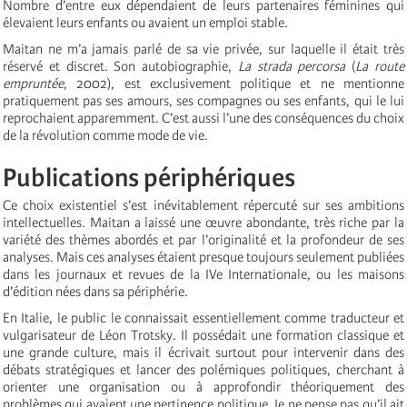
Nombre d’entre eux dépendaient de leurs partenaires féminines qui
élevaient leurs enfants ou avaient un emploi stable.
Maitan ne m’a jamais parlé de sa vie privée, sur laquelle il était très
réservé et discret. Son autobiographie,
La strada percorsa
(
La route
empruntée
, 2002), est exclusivement politique et ne mentionne
pratiquement pas ses amours, ses compagnes ou ses enfants, qui le lui
reprochaient apparemment. C’est aussi l’une des conséquences du choix
de la révolution comme mode de vie.
Publications périphériques
Ce choix existentiel s’est inévitablement répercuté sur ses ambitions
intellectuelles. Maitan a laissé une œuvre abondante, très riche par la
variété des thèmes abordés et par l’originalité et la profondeur de ses
analyses. Mais ces analyses étaient presque toujours seulement publiées
dans les journaux et revues de la IVe Internationale, ou les maisons
d’édition nées dans sa périphérie.
En Italie, le public le connaissait essentiellement comme traducteur et
vulgarisateur de Léon Trotsky. Il possédait une formation classique et
une grande culture, mais il écrivait surtout pour intervenir dans des
débats stratégiques et lancer des polémiques politiques, cherchant à
orienter une organisation ou à approfondir théoriquement des
problèmes qui avaient une pertinence politique. Je ne pense pas qu’il ait