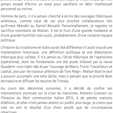
jamais essayé d’écrire un essai pour satisfaire un désir intellectuel
personnel ou intime.
Homme de parti, il n’a jamais cherché à écrire des ouvrages théoriques
ambitieux, comme ceux de ses plus proches collaborateurs tels
qu’Ernest Mandel ou Daniel Bensaïd. Personnellement, je regrette ce
sacrifice volontaire de Maitan. Il est le fruit d’une grande modestie et
d’une grande humilité mais aussi, probablement, d’une certaine myopie
politique.
L’histoire du trotskisme en Italie aurait été différente s’il avait trouvé une
implantation historique, une définition politique et une élaboration
théorique plus solides. Il n’a jamais eu l’éclat théorique de l’operaismo
(opéraïsme), dont les fondements ont été posés d’abord par la revue
Quaderni rossi (1961-66) et par l’ouvrage de Mario Tronti Travailleurs et
capital, puis par les travaux ultérieurs de Toni Negri. Maitan était le seul
à pouvoir accomplir une telle tâche, mais il pensait que la priorité était
de traduire et diffuser les œuvres de Trotsky.
Au cours des décennies suivantes, il a décidé de confier ses
interventions pointues sur la crise du marxisme, Antonio Gramsci ou
l’histoire du Parti communiste italien (PCI), à de petites maisons
d’édition, et elles n’ont jamais atteint un public plus large. Je crains que
cela ne soit le résultat d’un choix plutôt que de circonstances
objectives.