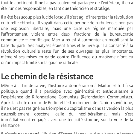
tout le continent. Il ne l’a pas seulement partagée de l’extérieur, il en a
été l’un des responsables, en tant que théoricien et stratège.
Il a été beaucoup plus lucide lorsqu’il s’est agi d’interpréter la révolution
culturelle chinoise. Il voyait dans cette période de turbulences non pas
une explosion libertaire, mais une crise de régime marquée par
l’affrontement violent entre deux fractions de la bureaucratie
communiste – conflit que Mao a réussi à surmonter en mobilisant la
base du parti. Ses analyses étaient fines et le livre qu’il a consacré à la
révolution culturelle reste l’un de ses ouvrages les plus importants,
même si ses mises en garde contre l’influence du maoïsme n’ont eu
qu’un impact limité sur la gauche radicale.
Le chemin de la résistance
Même à la fin de sa vie, l’histoire a donné raison à Maitan et tort à sa
politique quand il a participé avec générosité et enthousiasme à
l’expérience de Rifondazione Comunista (Refondation Communiste).
Après la chute du mur de Berlin et l’effondrement de l’Union soviétique,
il ne s’est pas résigné au triomphe du capitalisme dans sa version la plus
ostensiblement obscène, celle du néolibéralisme, mais s’est
immédiatement engagé, avec une ténacité stoïque, sur la voie de la
résistance.
Il n’avait pas partagé l’illusion d’Ernest Mandel, qui avait cru un instant