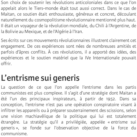
Son choix de soutenir les révolutions anticoloniales dans ce que l’on
appelait alors le Tiers-monde était tout aussi correct. Dans le cas de
Maitan, ce soutien était enthousiaste, généreux et concret, découlant
naturellement du cosmopolitisme révolutionnaire mentionné plus haut.
Il était un voyageur de la révolution mondiale, du Chili à l’Argentine, de
la Bolivie au Mexique, et de l’Algérie à l’Iran.
Ses écrits sur ces mouvements révolutionnaires illustrent clairement cet
engagement. De ces expériences sont nées de nombreuses amitiés et
parfois d’âpres conflits. À ces révolutions, il a apporté des idées, des
expériences et le soutien matériel que la IVe Internationale pouvait
offrir.
L’entrisme sui generis
La question de ce que l’on appelle l’entrisme dans les partis
communistes est plus complexe. Il s’agit d’une stratégie dont Maitan a
été l’un des principaux inspirateurs, à partir de 1952. Dans sa
conception, l’entrisme n’est pas une opération conspiratoire visant à
infiltrer les appareils ou à préparer souterrainement des scissions, selon
une vision machiavélique de la politique qui lui est totalement
étrangère. La stratégie qu’il a privilégiée, appelée « entrisme sui
generis », se fonde sur l’observation objective de la force du
communisme.