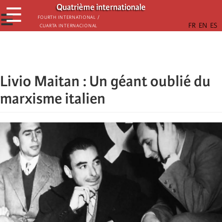
Aller
Quatrième internationale
☰
au
☰
Fourth International /
Cuarta Internacional
contenu
principal
Livio Maitan : Un géant oublié du
marxisme italien