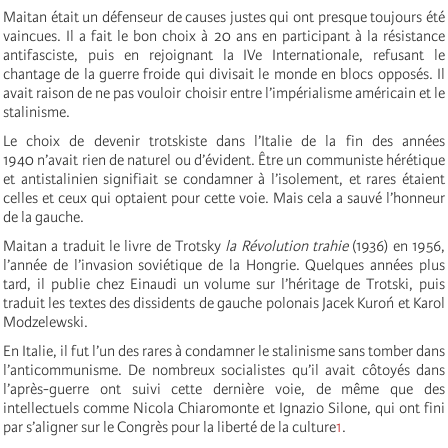
Maitan était un défenseur de causes justes qui ont presque toujours été
vaincues. Il a fait le bon choix à 20 ans en participant à la résistance
antifasciste, puis en rejoignant la IVe Internationale, refusant le
chantage de la guerre froide qui divisait le monde en blocs opposés. Il
avait raison de ne pas vouloir choisir entre l’impérialisme américain et le
stalinisme.
Le choix de devenir trotskiste dans l’Italie de la fin des années
1940 n’avait rien de naturel ou d’évident. Être un communiste hérétique
et antistalinien signifiait se condamner à l’isolement, et rares étaient
celles et ceux qui optaient pour cette voie. Mais cela a sauvé l’honneur
de la gauche.
Maitan a traduit le livre de Trotsky
la Révolution trahie
(1936) en 1956,
l’année de l’invasion soviétique de la Hongrie. Quelques années plus
tard, il publie chez Einaudi un volume sur l’héritage de Trotski, puis
traduit les textes des dissidents de gauche polonais Jacek Kuroń et Karol
Modzelewski.
En Italie, il fut l’un des rares à condamner le stalinisme sans tomber dans
l’anticommunisme. De nombreux socialistes qu’il avait côtoyés dans
l’après-guerre ont suivi cette dernière voie, de même que des
intellectuels comme Nicola Chiaromonte et Ignazio Silone, qui ont fini
par s’aligner sur le Congrès pour la liberté de la culture
1
.