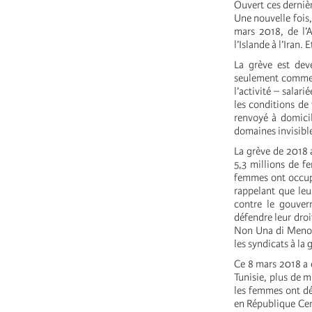
Ouvert ces derniè
Une nouvelle fois
mars 2018, de l’A
l’Islande à l’Iran.
La grève est de
seulement comment
l’activité – sala
les conditions de 
renvoyé à domicil
domaines invisible
La grève de 2018 
5,3 millions de f
femmes ont occupé
rappelant que leu
contre le gouver
défendre leur droi
Non Una di Meno (
les syndicats à la 
Ce 8 mars 2018 a é
Tunisie, plus de 
les femmes ont dé
en République Cent