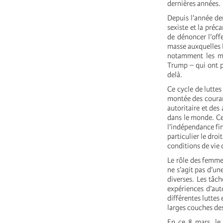
dernières années.
Depuis l’année der
sexiste et la préc
de dénoncer l’off
masse auxquelles M
notamment les man
Trump – qui ont pr
delà.
Ce cycle de lutte
montée des couran
autoritaire et des
dans le monde. Ce
l’indépendance fin
particulier le droi
conditions de vie 
Le rôle des femmes
ne s’agit pas d’un
diverses. Les tâch
expériences d’aut
différentes luttes
larges couches des
En ce 8 mars, le