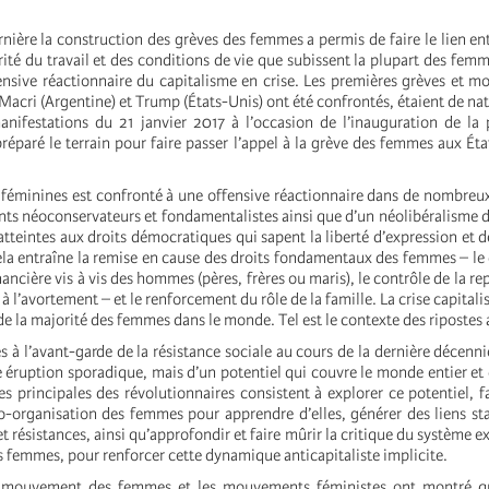
nière la construction des grèves des femmes a permis de faire le lien ent
arité du travail et des conditions de vie que subissent la plupart des fem
ensive réactionnaire du capitalisme en crise. Les premières grèves et mo
acri (Argentine) et Trump (États-Unis) ont été confrontés, étaient de nat
ifestations du 21 janvier 2017 à l’occasion de l’inauguration de la 
éparé le terrain pour faire passer l’appel à la grève des femmes aux Éta
s féminines est confronté à une offensive réactionnaire dans de nombreux
ts néoconservateurs et fondamentalistes ainsi que d’un néolibéralisme d
 atteintes aux droits démocratiques qui sapent la liberté d’expression et 
la entraîne la remise en cause des droits fondamentaux des femmes – le d
ancière vis à vis des hommes (pères, frères ou maris), le contrôle de la r
t à l’avortement – et le renforcement du rôle de la famille. La crise capitali
de la majorité des femmes dans le monde. Tel est le contexte des ripostes 
 à l’avant-garde de la résistance sociale au cours de la dernière décenni
e éruption sporadique, mais d’un potentiel qui couvre le monde entier et d
es principales des révolutionnaires consistent à explorer ce potentiel, fa
o-organisation des femmes pour apprendre d’elles, générer des liens sta
 et résistances, ainsi qu’approfondir et faire mûrir la critique du système 
 femmes, pour renforcer cette dynamique anticapitaliste implicite.
 mouvement des femmes et les mouvements féministes ont montré qu