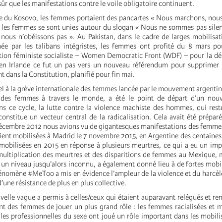
 sûr que les manifestations contre le voile obligatoire continuent.
ale du Kosovo, les femmes portaient des pancartes « Nous marchons, nou
, les femmes se sont unies autour du slogan « Nous ne sommes pas sile
 nous n’obéissons pas ». Au Pakistan, dans le cadre de larges mobilisat
ée par les talibans intégristes, les femmes ont profité du 8 mars po
tion féministe socialiste – Women Democratic Front (WDF) – pour la dé
u’en Irlande ce fut un pas vers un nouveau référendum pour supprimer 
t dans la Constitution, planifié pour fin mai.
el à la grève internationale des femmes lancée par le mouvement argentin 
des femmes à travers le monde, a été le point de départ d’un nou
ns ce cycle, la lutte contre la violence machiste des hommes, qui res
constitue un vecteur central de la radicalisation. Cela avait été prépar
décembre 2012 nous avions vu de gigantesques manifestations des femme
ent mobilisées à Madrid le 7 novembre 2015, en Argentine des centaines 
mobilisées en 2015 en réponse à plusieurs meurtres, ce qui a eu un im
multiplication des meurtres et des disparitions de femmes au Mexique,
 un niveau jusqu’alors inconnu, a également donné lieu à de fortes mobil
nomène #MeToo a mis en évidence l’ampleur de la violence et du harcè
’une résistance de plus en plus collective.
velle vague a permis à celles/ceux qui étaient auparavant relégués et ren
 des femmes de jouer un plus grand rôle : les femmes racialisées et m
 les professionnelles du sexe ont joué un rôle important dans les mobili