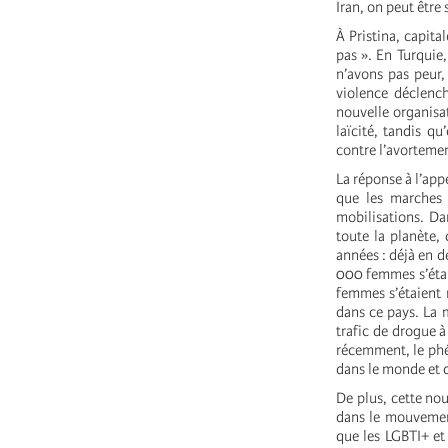
Iran, on peut être
À Pristina, capit
pas ». En Turquie
n’avons pas peur,
violence déclench
nouvelle organisa
laïcité, tandis q
contre l’avortemen
La réponse à l’app
que les marches 
mobilisations. Da
toute la planète, 
années : déjà en 
000 femmes s’étai
femmes s’étaient 
dans ce pays. La 
trafic de drogue à
récemment, le phé
dans le monde et d
De plus, cette nou
dans le mouvement
que les LGBTI+ et