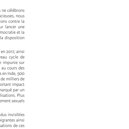
s ne célébrons
ncieuses, nous
ions contre la
ur lancer une
mocratie et la
la disposition
en 2017, ainsi
veau cycle de
te impunie sur
é au cours des
s en Inde, 500
de milliers de
portant impact
 marqué par un
isations. Plus
lement sexuels
dus invisibles
igrantes ainsi
sations de ces