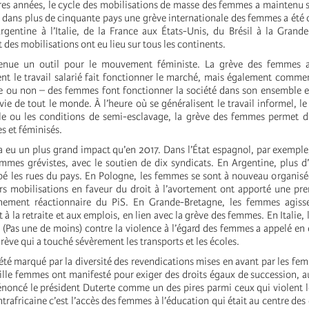
res années, le cycle des mobilisations de masse des femmes a maintenu
, dans plus de cinquante pays une grève internationale des femmes a été 
rgentine à l’Italie, de la France aux États-Unis, du Brésil à la Grand
 Et des mobilisations ont eu lieu sur tous les continents.
venue un outil pour le mouvement féministe. La grève des femmes 
 le travail salarié fait fonctionner le marché, mais également comment
riée ou non – des femmes font fonctionner la société dans son ensemble 
vie de tout le monde. À l’heure où se généralisent le travail informel, le 
e ou les conditions de semi-esclavage, la grève des femmes permet d’
s et féminisés.
a eu un plus grand impact qu’en 2017. Dans l’État espagnol, par exempl
emmes grévistes, avec le soutien de dix syndicats. En Argentine, plus d
 les rues du pays. En Pologne, les femmes se sont à nouveau organisé
rs mobilisations en faveur du droit à l’avortement ont apporté une pre
nement réactionnaire du PiS. En Grande-Bretagne, les femmes agiss
t à la retraite et aux emplois, en lien avec la grève des femmes. En Itali
Pas une de moins) contre la violence à l’égard des femmes a appelé e
grève qui a touché sévèrement les transports et les écoles.
té marqué par la diversité des revendications mises en avant par les fem
mille femmes ont manifesté pour exiger des droits égaux de succession, a
noncé le président Duterte comme un des pires parmi ceux qui violent le
rafricaine c’est l’accès des femmes à l’éducation qui était au centre de