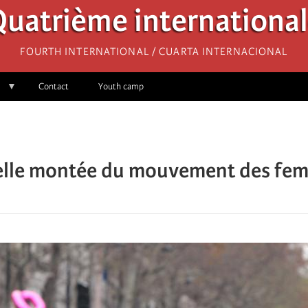
uatrième internationa
Fourth International / Cuarta Internacional
Contact
Youth camp
lle montée du mouvement des femme