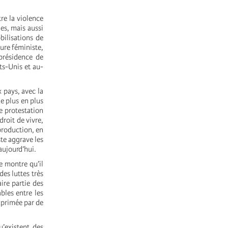
re la violence
mes, mais aussi
bilisations de
ure féministe,
présidence de
ts-Unis et au-
 pays, avec la
e plus en plus
de protestation
roit de vivre,
eproduction, en
ste aggrave les
aujourd’hui.
e montre qu’il
es luttes très
ire partie des
bles entre les
exprimée par de
’existent des