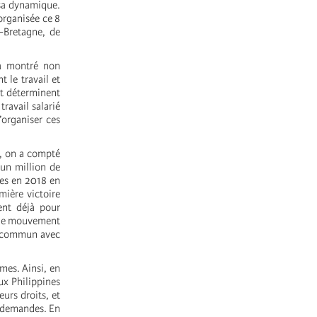
 sa dynamique.
organisée ce 8
e-Bretagne, de
a montré non
 le travail et
et déterminent
travail salarié
organiser ces
e, on a compté
’un million de
es en 2018 en
mière victoire
ent déjà pour
e, le mouvement
n commun avec
mes. Ainsi, en
ux Philippines
urs droits, et
s demandes. En