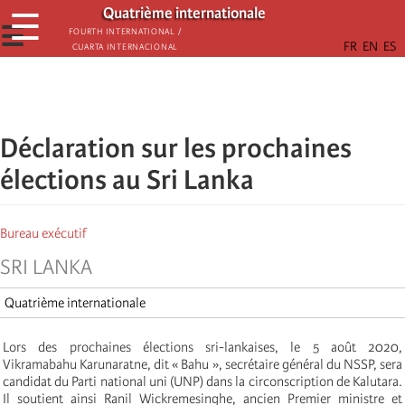
Aller
Quatrième internationale
☰
au
☰
Fourth International /
Cuarta Internacional
contenu
principal
Déclaration sur les prochaines
élections au Sri Lanka
Bureau exécutif
SRI LANKA
Quatrième internationale
Lors des prochaines élections sri-lankaises, le 5 août 2020,
Vikramabahu Karunaratne, dit « Bahu », secrétaire général du NSSP, sera
candidat du Parti national uni (UNP) dans la circonscription de Kalutara.
Il soutient ainsi Ranil Wickremesinghe, ancien Premier ministre et