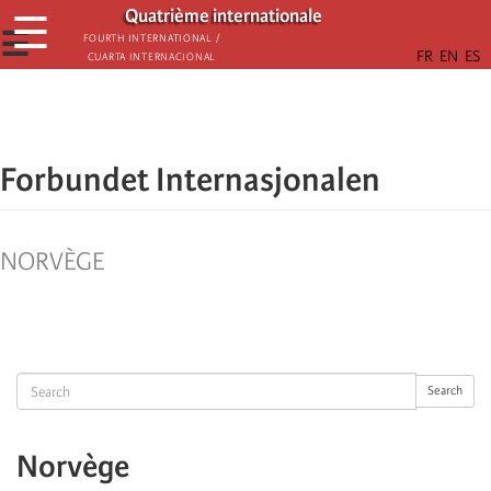
Aller
Quatrième internationale
☰
au
☰
Fourth International /
Cuarta Internacional
contenu
principal
Forbundet Internasjonalen
NORVÈGE
Search
Search
Norvège