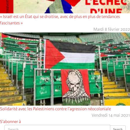
« Israël est un État qui se droitise, avec de plus en plus de tendances
fascisantes »
Mardi 8 février 2022
Solidarité avec les Palestiniens contre l'agression néocoloniale
Vendredi 14 mai 2021
S'abonner à
Search
Search