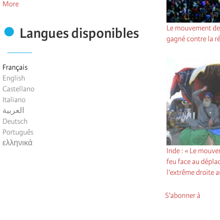
More
Le mouvement de 
Langues disponibles
gagné contre la r
Français
English
Castellano
Italiano
العربية
Deutsch
Português
ελληνικά
Inde : « Le mouve
feu face au déplac
l’extrême droite 
S'abonner à