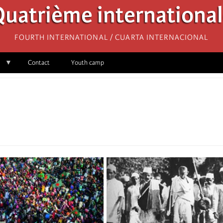
uatrième internationa
Fourth International / Cuarta Internacional
Contact
Youth camp