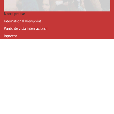
Notre presse
International Viewpoint
Punto de vista internacional
Inprecor
Facebook
Twitter
Mastodon
Telegram
L’Internationale
Dernier congrès de l’Internationale
Déclarations du bureau exécutif
Institut de formation (IIRE)
Jeunes
Auteurs
Vidéos