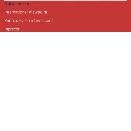
Notre presse
International Viewpoint
Punto de vista internacional
Inprecor
Facebook
Twitter
Mastodon
Telegram
L’Internationale
Dernier congrès de l’Internationale
Déclarations du bureau exécutif
Institut de formation (IIRE)
Jeunes
Auteurs
Vidéos
Flux RSS