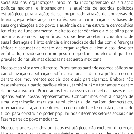
socialista das organizações, produto da incompreensão da situação
política nacional e internacional; a ausência de acordos políticos
estratégicos para a ação; de ser organizado através de conversas de
liderança-para-liderança nos cafés, sem a participação das bases de
suas organizações e do povo; a ausência de uma estrutura democrática
leninista de funcionamento, o direito de tendências e a disciplina para
aderir aos acordos majoritários. Isto se deve ao eterno caudilismo de
suas lideranças e à intolerância e incapacidade de lidar com diferenças
táticas e secundárias dentro das organizações e, além disso, deve ser
enfatizado, devido ao enorme peso do oportunismo eleitoral que tem
prevalecido nas últimas décadas na esquerda mexicana.
Nosso caso visa a ser diferente. Procuramos partir de acordos sólidos na
caracterização da situação política nacional e de uma prática comum
dentro dos movimentos sociais dos quais participamos. Embora não
desdenhemos a participação eleitoral, também não a tornamos o centro
de nossa atividade. Procuramos ter discussões no nível das bases e não
apenas entre nossos representantes. Concordamos com a criação de
uma organização marxista revolucionária de caráter democrático,
internacionalista, anti-neoliberal, eco-socialista e feminista e, acima de
tudo, para construir o poder popular nos diferentes setores sociais que
fazem parte do povo mexicano.
Nossos grandes acordos políticos estratégicos não excluem diferenças
táticas, mas procuraremos resolvê-las em um marco democrático e