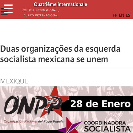
Passar
Quatrième internationale
☰
para
☰
Fourth International /
Cuarta Internacional
o
conteúdo
principal
Duas organizações da esquerda
socialista mexicana se unem
MEXIQUE