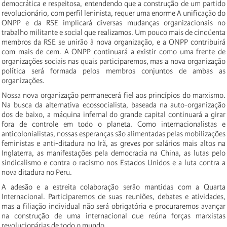
democrática e respeitosa, entendendo que a construção de um partido
revolucionário, com perfil leninista, requer uma enorme A unificação do
ONPP e da RSE implicará diversas mudanças organizacionais no
trabalho militante e social que realizamos. Um pouco mais de cinqüenta
membros da RSE se unirão à nova organização, e a ONPP contribuirá
com mais de cem. A ONPP continuará a existir como uma frente de
organizações sociais nas quais participaremos, mas a nova organização
política será formada pelos membros conjuntos de ambas as
organizações.
Nossa nova organização permanecerá fiel aos princípios do marxismo.
Na busca da alternativa ecossocialista, baseada na auto-organização
dos de baixo, a máquina infernal do grande capital continuará a girar
fora de controle em todo o planeta. Como internacionalistas e
anticolonialistas, nossas esperanças são alimentadas pelas mobilizações
feministas e anti-ditadura no Irã, as greves por salários mais altos na
Inglaterra, as manifestações pela democracia na China, as lutas pelo
sindicalismo e contra o racismo nos Estados Unidos e a luta contra a
nova ditadura no Peru.
A adesão e a estreita colaboração serão mantidas com a Quarta
Internacional. Participaremos de suas reuniões, debates e atividades,
mas a filiação individual não será obrigatória e procuraremos avançar
na construção de uma internacional que reúna forças marxistas
revolucionárias de todo o mundo.