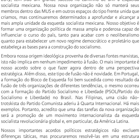
socialista mexicana. Nossa nova organização não só manterá seus
membros dentro das MUS e em outros espaços do tipo frente unida que
criamos, mas continuaremos determinados a aprofundar e alcançar a
mais ampla unidade da esquerda socialista mexicana. Nosso objetivo é
formar uma organização política de massa ampla e poderosa capaz de
influenciar o curso do país, tanto para acabar com o neoliberalismo
quanto para estabelecer um novo regime democrático e proletário que
estabeleça as bases para a construção do socialismo.
Embora nossa origem ideológica provenha de diversas fontes marxistas,
isto não implica em nenhum impedimento à fusão. O mais importante é
nosso acordo sobre o que fazer agora dentro de uma perspectiva
estratégica. Além disso, este tipo de fusão não é novidade. Em Portugal,
a formação do Bloco de Esquerda foi bem sucedida como resultado da
fusão de três organizações de diferentes tendências, o mesmo ocorreu
com a formação do Partido Socialismo e Liberdade (PSOL/Partido do
Socialismo e Liberdade) no Brasil. Nas Filipinas, uma cisão não-
trotskista do Partido Comunista aderiu à Quarta Internacional. Há mais
exemplos. Portanto, acredito que uma das tarefas da nova organização
será a promoção de um movimento internacionalista da esquerda
socialista revolucionária global e, em particular, da América Latina.
Nossos importantes acordos políticos estratégicos não excluem
diferenças táticas, mas procuraremos resolvê-las em uma estrutura