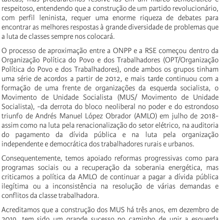
respeitoso, entendendo que a construção de um partido revolucionário,
com perfil leninista, requer uma enorme riqueza de debates para
encontrar as melhores respostas à grande diversidade de problemas que
a luta de classes sempre nos colocará.
O processo de aproximação entre a ONPP e a RSE começou dentro da
Organização Política do Povo e dos Trabalhadores (OPT/Organização
Política do Povo e dos Trabalhadores), onde ambos os grupos tinham
uma série de acordos a partir de 2012, e mais tarde continuou com a
formação de uma frente de organizações da esquerda socialista, o
Movimento de Unidade Socialista (MUS/ Movimento de Unidade
Socialista), -da derrota do bloco neoliberal no poder e do estrondoso
triunfo de Andrés Manuel López Obrador (AMLO) em julho de 2018-
assim como na luta pela renacionalização do setor elétrico, na auditoria
do pagamento da dívida pública e na luta pela organização
independente e democrática dos trabalhadores rurais e urbanos.
Consequentemente, temos apoiado reformas progressivas como para
programas sociais ou a recuperação da soberania energética, mas
criticamos a política da AMLO de continuar a pagar a dívida pública
ilegítima ou a inconsistência na resolução de várias demandas e
conflitos da classe trabalhadora.
Acreditamos que a construção dos MUS há três anos, em dezembro de
2019, tem sido um grande sucesso no caminho de unir a esquerda