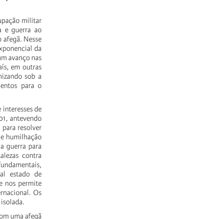
upação militar
a e guerra ao
o afegã. Nesse
exponencial da
um avanço nas
aís, em outras
anizando sob a
mentos para o
 interesses de
01, antevendo
 para resolver
a e humilhação
 a guerra para
alezas contra
fundamentais,
al estado de
 e nos permite
ernacional. Os
isolada.
com uma afegã