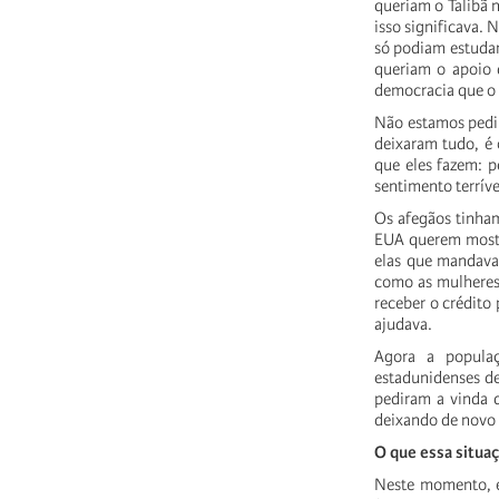
queriam o Talibã n
isso significava. 
só podiam estudar 
queriam o apoio 
democracia que o 
Não estamos pedi
deixaram tudo, é 
que eles fazem: 
sentimento terríve
Os afegãos tinha
EUA querem mostra
elas que mandavam
como as mulheres 
receber o crédito
ajudava.
Agora a populaç
estadunidenses de
pediram a vinda d
deixando de novo 
O que essa situaç
Neste momento, e