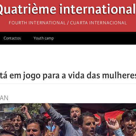
uatrième internationa
Fourth International / Cuarta Internacional
Contactos
Youth camp
tá em jogo para a vida das mulhere
TAN