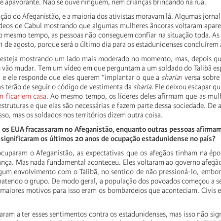
 é apavorante. Não se ouve ninguém, nem crianças brincando na rua.
ção do Afeganistão, e a maioria dos ativistas moravam lá. Algumas jornal
vídeos de Cabul mostrando que algumas mulheres âncoras voltaram apar
o mesmo tempo, as pessoas não conseguem confiar na situação toda. As
1 de agosto, porque será o último dia para os estadunidenses concluírem
só esteja mostrando um lado mais moderado no momento, mas, depois q
s vão mudar. Tem um vídeo em que perguntam a um soldado do Talibã es
 e ele responde que eles querem “implantar o que a
sharia
1
versa sobre
s terão de seguir o código de vestimenta da
sharia.
Ele deixou escapar q
m ficar em casa
. Ao mesmo tempo, os líderes deles afirmam que as mul
 estruturas e que elas são necessárias e fazem parte dessa sociedade. De
so, mas os soldados nos territórios dizem outra coisa.
 os EUA fracassaram no Afeganistão, enquanto outras pessoas afirmam
 significaram os últimos 20 anos de ocupação estadunidense no país?
uparam o Afeganistão, as expectativas que os afegãos tinham na épo
nça. Mas nada fundamental aconteceu. Eles voltaram ao governo afegã
gum envolvimento com o Talibã, no sentido de não pressioná-lo, embo
tendo o grupo. De modo geral, a população dos povoados começou a se 
maiores motivos para isso eram os bombardeios que aconteciam. Civis 
ram a ter esses sentimentos contra os estadunidenses, mas isso não sign