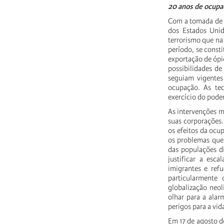
20 anos de ocupaç
Com a tomada de p
dos Estados Unid
terrorismo que na
período, se const
exportação de óp
possibilidades de
seguiam vigentes 
ocupação. As tec
exercício do poder
As intervenções mi
suas corporações
os efeitos da ocu
os problemas que 
das populações di
justificar a esca
imigrantes e refu
particularmente
globalização neol
olhar para a alar
perigos para a vi
Em 17 de agosto d