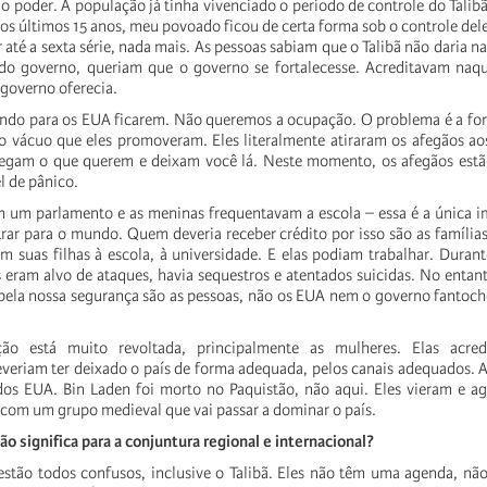
o poder. A população já tinha vivenciado o período de controle do Talibã
Nos últimos 15 anos, meu povoado ficou de certa forma sob o controle del
até a sexta série, nada mais. As pessoas sabiam que o Talibã não daria nad
do governo, queriam que o governo se fortalecesse. Acreditavam naq
governo oferecia.
ndo para os EUA ficarem. Não queremos a ocupação. O problema é a fo
o vácuo que eles promoveram. Eles literalmente atiraram os afegãos aos
pegam o que querem e deixam você lá. Neste momento, os afegãos est
l de pânico.
m um parlamento e as meninas frequentavam a escola – essa é a única 
r para o mundo. Quem deveria receber crédito por isso são as família
 suas filhas à escola, à universidade. E elas podiam trabalhar. Duran
eram alvo de ataques, havia sequestros e atentados suicidas. No enta
 pela nossa segurança são as pessoas, não os EUA nem o governo fantoc
ão está muito revoltada, principalmente as mulheres. Elas acre
veriam ter deixado o país de forma adequada, pelos canais adequados. 
os EUA. Bin Laden foi morto no Paquistão, não aqui. Eles vieram e ag
com um grupo medieval que vai passar a dominar o país.
ão significa para a conjuntura regional e internacional?
stão todos confusos, inclusive o Talibã. Eles não têm uma agenda, n