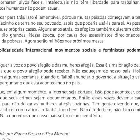
tornaram alvos fáceis. Intelectuais não têm liberdade para trabalhar
itos humanos não podem atuar.
ficar para trás. Isso é lamentável, porque muitas pessoas começavam a te
acinho de terra no seu povoado, sabia que poderia usá-la para si. As pe
uas próprias casas. Alguns anos atrás, os afegãos também quiseram deix
tão grandes. Nessa época, por causa dos assassinatos direcionado
a da pobreza. Agora serão milhões nos próximos meses.
lidariedade internacional movimentos sociais e feministas podem
guer a voz do povo afegão e das mulheres afegãs. Essa é a maior ação de 
cia que o povo afegão pode receber. Não esqueçam de nosso país. Ho
em algumas semanas, quando o Talibã anunciar o governo, a situação va
perguntar o que está acontecendo no país.
, em algum momento, a internet seja cortada. Isso pode acontecer, po
que seus crimes sejam documentados. Então essas vozes devem alca
para não deixar as mulheres afegãs sozinhas. Tem gente dizendo que, 
acífico, como afirma o Talibã, tudo bem. Não é tudo bem, não. Um cem
. Não queremos que nosso país se torne um cemitério.
ida por Bianca Pessoa e Tica Moreno
 Zelic