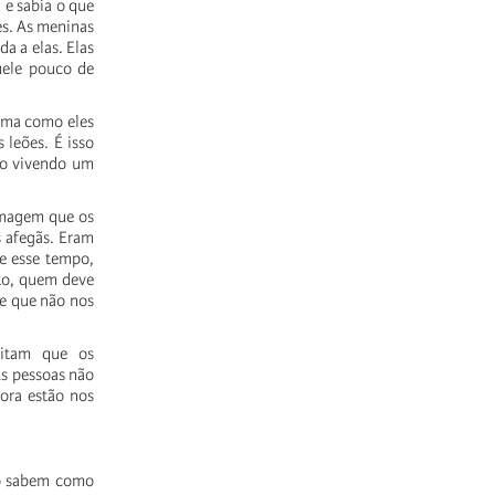
 e sabia o que
es. As meninas
a a elas. Elas
uele pouco de
rma como eles
 leões. É isso
ão vivendo um
imagem que os
s afegãs. Eram
te esse tempo,
nto, quem deve
he que não nos
ditam que os
As pessoas não
ora estão nos
ão sabem como