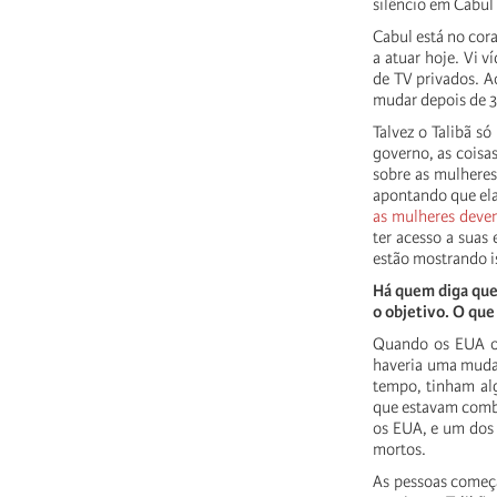
silêncio em Cabul
Cabul está no cora
a atuar hoje. Vi 
de TV privados. A
mudar depois de 3
Talvez o Talibã 
governo, as coisa
sobre as mulheres
apontando que ela
as mulheres deve
ter acesso a suas
estão mostrando is
Há quem diga que
o objetivo. O que
Quando os EUA oc
haveria uma muda
tempo, tinham al
que estavam comba
os EUA, e um dos 
mortos.
As pessoas começa