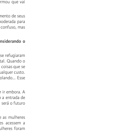
irmou que vai
mento de seus
 moderada para
 confuso, mas
onsiderando o
 se refugiaram
ital. Quando o
 coisas que se
ualquer custo.
colando… Esse
r ir embora. A
m a entrada de
 será o futuro
e as mulheres
res acessem a
ulheres foram