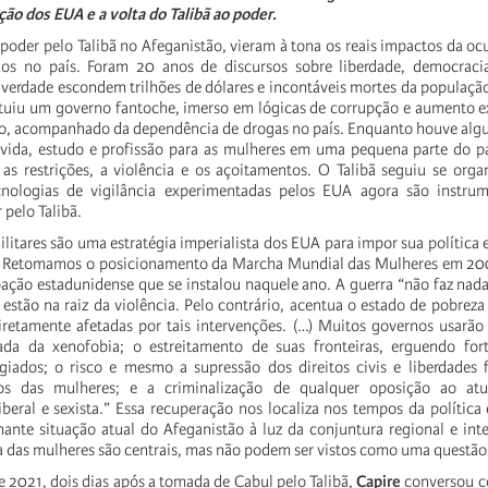
ão dos EUA e a volta do Talibã ao poder.
oder pelo Talibã no Afeganistão, vieram à tona os reais impactos da oc
os no país. Foram 20 anos de discursos sobre liberdade, democraci
 verdade escondem trilhões de dólares e incontáveis mortes da populaçã
ituiu um governo fantoche, imerso em lógicas de corrupção e aumento 
io, acompanhado da dependência de drogas no país. Enquanto houve alg
 vida, estudo e profissão para as mulheres em uma pequena parte do p
as restrições, a violência e os açoitamentos. O Talibã seguiu se org
nologias de vigilância experimentadas pelos EUA agora são instru
 pelo Talibã.
litares são uma estratégia imperialista dos EUA para impor sua política e
. Retomamos o posicionamento da Marcha Mundial das Mulheres em 20
pação estadunidense que se instalou naquele ano. A guerra “não faz nada
estão na raiz da violência. Pelo contrário, acentua o estado de pobrez
retamente afetadas por tais intervenções. (…) Muitos governos usarão
lada da xenofobia; o estreitamento de suas fronteiras, erguendo fort
giados; o risco e mesmo a supressão dos direitos civis e liberdades 
 os das mulheres; e a criminalização de qualquer oposição ao atu
iberal e sexista.” Essa recuperação nos localiza nos tempos da política
mante situação atual do Afeganistão à luz da conjuntura regional e int
da das mulheres são centrais, mas não podem ser vistos como uma questão 
e 2021, dois dias após a tomada de Cabul pelo Talibã,
Capire
conversou 