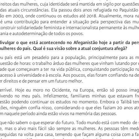
ireitos das mulheres, cuja identidade será mantida em sigilo por questõe
 das atuais circunstâncias. Ela passou dois anos refugiada no Paquistão
tão em 2003, onde continuou os estudos até 2018. Atualmente, mora n
 é uma contribuição para entender a situação pela perspectiva das mu
construir solidariedade feminista e internacionalista permanente às mulh
ania e autodeterminação de todos os povos.
ivulgar o que está acontecendo no Afeganistão hoje a partir da per
ulheres do país. Qual é sua visão sobre a atual conjuntura afegã?
u país está um pesadelo para a população, principalmente para as m
stão de horas: o trabalho árduo das mulheres que vinham lutando por d
dade que começavam a ter na vida pública, conquistando participação na
acesso à universidade e à escola. Aos poucos, elas foram confiando na d
er direitos e de pensar em um futuro melhor.
terrível. Hoje eu moro no Ocidente, na Europa, então só posso ima
ivendo no meu país. Infelizmente, familiares minhas que estavam f
 estão podendo continuar os estudos no momento. Embora o Talibã te
ções, ninguém confia nisso, considerando o que eles faziam 20 anos at
m naquele período ainda estão vivos na memória das pessoas.
que não sabem o que esperar do futuro. Todo mundo está com medo de s
, mas o alvo mais fácil são sempre as mulheres. As pessoas têm medo
 seguidas na volta para casa, temendo que façam alguma coisa com a fa