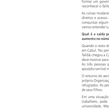
formar um govern
reconhecer o Talib
As coisas mudara
direitos e acesso
conquistar algum
vamos entender tu
Qual é a saída p
aumento no númer
Quando o resto do
em Cabul. No perí
Talibã chegou a C
deve mostrar para
As três pessoas
episódio terrível
O entorno do aero
própria Organizaç
refugiados. As pe
de seus filhos.
Em uma situação 
trabalhem, pode
universidade. Ma