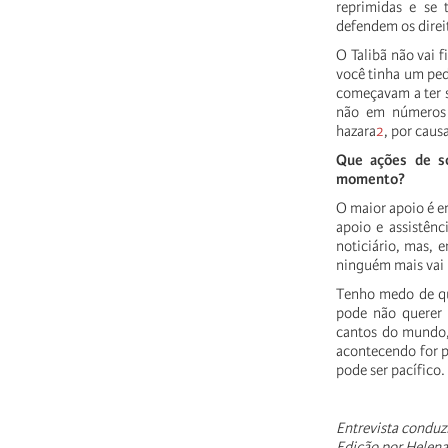
reprimidas e se 
defendem os dire
O Talibã não vai 
você tinha um ped
começavam a ter s
não em números 
hazara
2
, por caus
Que ações de so
momento?
O maior apoio é er
apoio e assistên
noticiário, mas, 
ninguém mais vai 
Tenho medo de que
pode não querer 
cantos do mundo, 
acontecendo for p
pode ser pacífico
Entrevista conduz
Edição por Helena