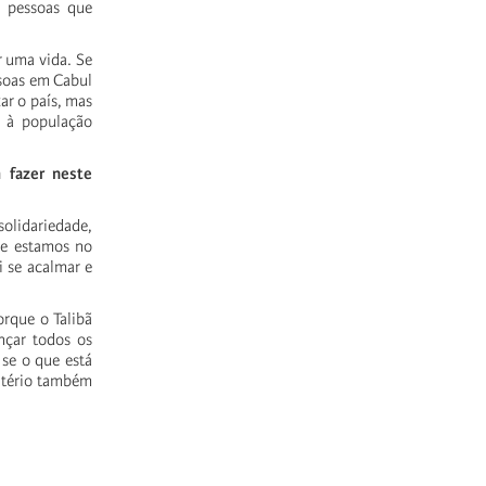
, pessoas que
r uma vida. Se
ssoas em Cabul
ar o país, mas
s à população
 fazer neste
solidariedade,
je estamos no
i se acalmar e
rque o Talibã
nçar todos os
se o que está
itério também