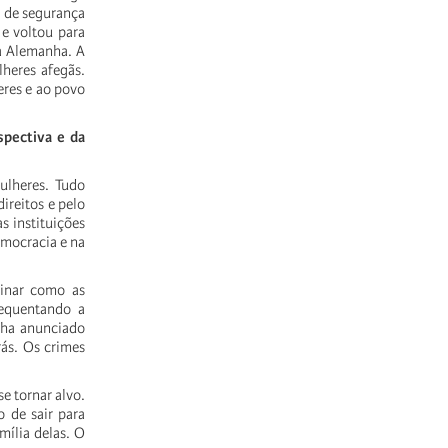
s de segurança
 e voltou para
a Alemanha. A
lheres afegãs.
eres e ao povo
spectiva e da
ulheres. Tudo
ireitos e pelo
s instituições
emocracia e na
ginar como as
requentando a
nha anunciado
rás. Os crimes
e tornar alvo.
 de sair para
mília delas. O