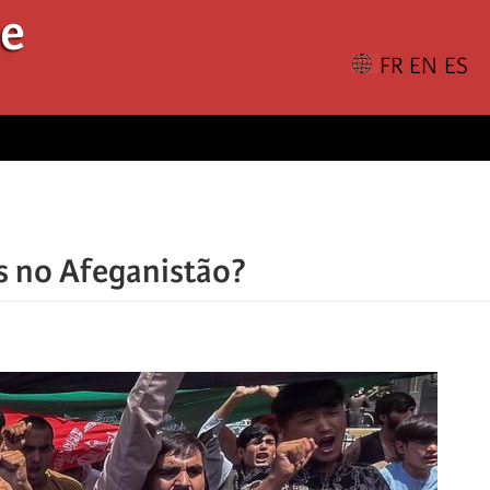
le
s no Afeganistão?