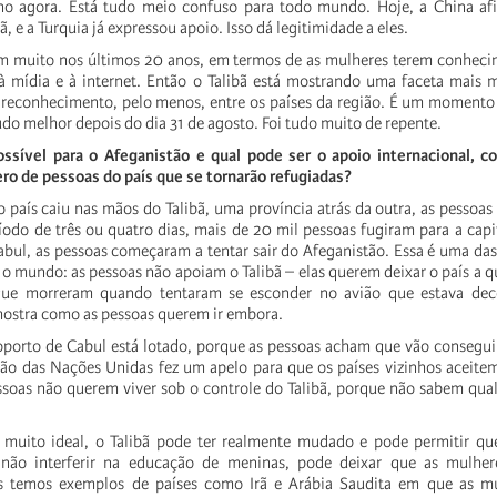
o agora. Está tudo meio confuso para todo mundo. Hoje, a China af
ã, e a Turquia já expressou apoio. Isso dá legitimidade a eles.
m muito nos últimos 20 anos, em termos de as mulheres terem conheci
 à mídia e à internet. Então o Talibã está mostrando uma faceta mais
 reconhecimento, pelo menos, entre os países da região. É um momento
do melhor depois do dia 31 de agosto. Foi tudo muito de repente.
ossível para o Afeganistão e qual pode ser o apoio internacional, c
o de pessoas do país que se tornarão refugiadas?
 país caiu nas mãos do Talibã, uma província atrás da outra, as pessoas
odo de três ou quatro dias, mais de 20 mil pessoas fugiram para a cap
abul, as pessoas começaram a tentar sair do Afeganistão. Essa é uma das
 o mundo: as pessoas não apoiam o Talibã – elas querem deixar o país a q
 que morreram quando tentaram se esconder no avião que estava de
 mostra como as pessoas querem ir embora.
porto de Cabul está lotado, porque as pessoas acham que vão consegui
ão das Nações Unidas fez um apelo para que os países vizinhos aceite
ssoas não querem viver sob o controle do Talibã, porque não sabem qual
muito ideal, o Talibã pode ter realmente mudado e pode permitir qu
 não interferir na educação de meninas, pode deixar que as mulhe
s temos exemplos de países como Irã e Arábia Saudita em que as m