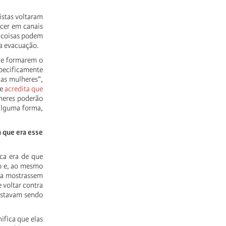
istas voltaram
ecer em canais
 coisas podem
 a evacuação.
ue formarem o
pecificamente
 as mulheres”,
ue
acredita que
heres poderão
 alguma forma,
 que era esse
ca era de que
o e, ao mesmo
ra mostrassem
voltar contra
estavam sendo
ifica que elas