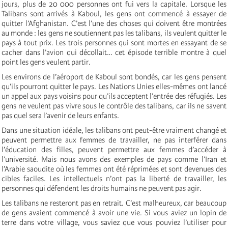
jours, plus de 20 000 personnes ont fui vers la capitale. Lorsque les
Talibans sont arrivés à Kaboul, les gens ont commencé à essayer de
quitter l’Afghanistan. C’est l’une des choses qui doivent être montrées
au monde : les gens ne soutiennent pas les talibans, ils veulent quitter le
pays à tout prix. Les trois personnes qui sont mortes en essayant de se
cacher dans l’avion qui décollait… cet épisode terrible montre à quel
point les gens veulent partir.
Les environs de l’aéroport de Kaboul sont bondés, car les gens pensent
qu’ils pourront quitter le pays. Les Nations Unies elles-mêmes ont lancé
un appel aux pays voisins pour qu’ils acceptent l’entrée des réfugiés. Les
gens ne veulent pas vivre sous le contrôle des talibans, car ils ne savent
pas quel sera l’avenir de leurs enfants.
Dans une situation idéale, les talibans ont peut-être vraiment changé et
peuvent permettre aux femmes de travailler, ne pas interférer dans
l’éducation des filles, peuvent permettre aux femmes d’accéder à
l’université. Mais nous avons des exemples de pays comme l’Iran et
l’Arabie saoudite où les femmes ont été réprimées et sont devenues des
cibles faciles. Les intellectuels n’ont pas la liberté de travailler, les
personnes qui défendent les droits humains ne peuvent pas agir.
Les talibans ne resteront pas en retrait. C’est malheureux, car beaucoup
de gens avaient commencé à avoir une vie. Si vous aviez un lopin de
terre dans votre village, vous saviez que vous pouviez l’utiliser pour