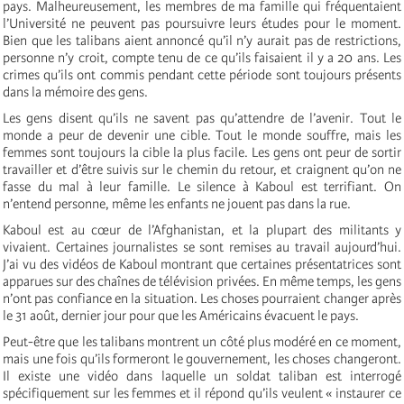
pays. Malheureusement, les membres de ma famille qui fréquentaient
l’Université ne peuvent pas poursuivre leurs études pour le moment.
Bien que les talibans aient annoncé qu’il n’y aurait pas de restrictions,
personne n’y croit, compte tenu de ce qu’ils faisaient il y a 20 ans. Les
crimes qu’ils ont commis pendant cette période sont toujours présents
dans la mémoire des gens.
Les gens disent qu’ils ne savent pas qu’attendre de l’avenir. Tout le
monde a peur de devenir une cible. Tout le monde souffre, mais les
femmes sont toujours la cible la plus facile. Les gens ont peur de sortir
travailler et d’être suivis sur le chemin du retour, et craignent qu’on ne
fasse du mal à leur famille. Le silence à Kaboul est terrifiant. On
n’entend personne, même les enfants ne jouent pas dans la rue.
Kaboul est au cœur de l’Afghanistan, et la plupart des militants y
vivaient. Certaines journalistes se sont remises au travail aujourd’hui.
J’ai vu des vidéos de Kaboul montrant que certaines présentatrices sont
apparues sur des chaînes de télévision privées. En même temps, les gens
n’ont pas confiance en la situation. Les choses pourraient changer après
le 31 août, dernier jour pour que les Américains évacuent le pays.
Peut-être que les talibans montrent un côté plus modéré en ce moment,
mais une fois qu’ils formeront le gouvernement, les choses changeront.
Il existe une vidéo dans laquelle un soldat taliban est interrogé
spécifiquement sur les femmes et il répond qu’ils veulent « instaurer ce