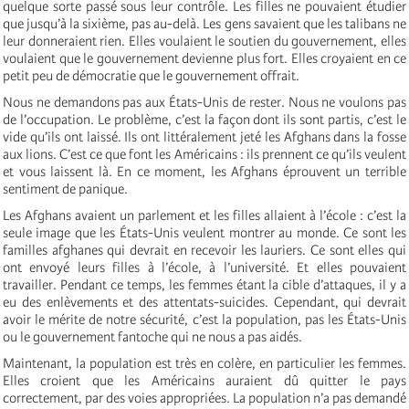
quelque sorte passé sous leur contrôle. Les filles ne pouvaient étudier
que jusqu’à la sixième, pas au-delà. Les gens savaient que les talibans ne
leur donneraient rien. Elles voulaient le soutien du gouvernement, elles
voulaient que le gouvernement devienne plus fort. Elles croyaient en ce
petit peu de démocratie que le gouvernement offrait.
Nous ne demandons pas aux États-Unis de rester. Nous ne voulons pas
de l’occupation. Le problème, c’est la façon dont ils sont partis, c’est le
vide qu’ils ont laissé. Ils ont littéralement jeté les Afghans dans la fosse
aux lions. C’est ce que font les Américains : ils prennent ce qu’ils veulent
et vous laissent là. En ce moment, les Afghans éprouvent un terrible
sentiment de panique.
Les Afghans avaient un parlement et les filles allaient à l’école : c’est la
seule image que les États-Unis veulent montrer au monde. Ce sont les
familles afghanes qui devrait en recevoir les lauriers. Ce sont elles qui
ont envoyé leurs filles à l’école, à l’université. Et elles pouvaient
travailler. Pendant ce temps, les femmes étant la cible d’attaques, il y a
eu des enlèvements et des attentats-suicides. Cependant, qui devrait
avoir le mérite de notre sécurité, c’est la population, pas les États-Unis
ou le gouvernement fantoche qui ne nous a pas aidés.
Maintenant, la population est très en colère, en particulier les femmes.
Elles croient que les Américains auraient dû quitter le pays
correctement, par des voies appropriées. La population n’a pas demandé