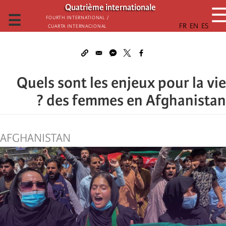
تجاوز
Quatrième internationale
إلى
☰
Fourth International /
Cuarta Internacional
المحتوى
الرئيسي
Quels sont les enjeux pour la vie
des femmes en Afghanistan ?
AFGHANISTAN