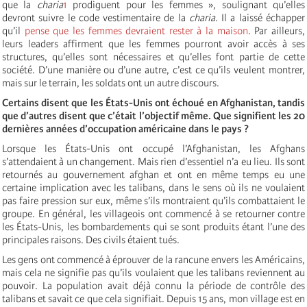
que la
charia
1
prodiguent pour les femmes », soulignant qu’elles
devront suivre le code vestimentaire de la
charia.
Il a laissé échapper
qu’il
pense que les femmes devraient rester à la maison
. Par ailleurs,
leurs leaders affirment que les femmes pourront avoir accès à ses
structures, qu’elles sont nécessaires et qu’elles font partie de cette
société. D’une manière ou d’une autre, c’est ce qu’ils veulent montrer,
mais sur le terrain, les soldats ont un autre discours.
Certains disent que les États-Unis ont échoué en Afghanistan, tandis
que d’autres disent que c’était l’objectif même. Que signifient les 20
dernières années d’occupation américaine dans le pays ?
Lorsque les États-Unis ont occupé l’Afghanistan, les Afghans
s’attendaient à un changement. Mais rien d’essentiel n’a eu lieu. Ils sont
retournés au gouvernement afghan et ont en même temps eu une
certaine implication avec les talibans, dans le sens où ils ne voulaient
pas faire pression sur eux, même s’ils montraient qu’ils combattaient le
groupe. En général, les villageois ont commencé à se retourner contre
les États-Unis, les bombardements qui se sont produits étant l’une des
principales raisons. Des civils étaient tués.
Les gens ont commencé à éprouver de la rancune envers les Américains,
mais cela ne signifie pas qu’ils voulaient que les talibans reviennent au
pouvoir. La population avait déjà connu la période de contrôle des
talibans et savait ce que cela signifiait. Depuis 15 ans, mon village est en