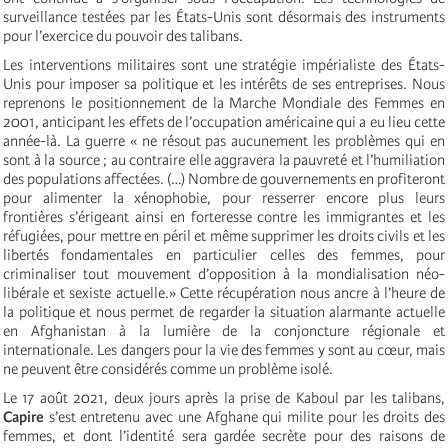
surveillance testées par les États-Unis sont désormais des instruments
pour l’exercice du pouvoir des talibans.
Les interventions militaires sont une stratégie impérialiste des États-
Unis pour imposer sa politique et les intérêts de ses entreprises. Nous
reprenons le positionnement de la Marche Mondiale des Femmes en
2001, anticipant les effets de l’occupation américaine qui a eu lieu cette
année-là. La guerre « ne résout pas aucunement les problèmes qui en
sont à la source ; au contraire elle aggravera la pauvreté et l’humiliation
des populations affectées. (…) Nombre de gouvernements en profiteront
pour alimenter la xénophobie, pour resserrer encore plus leurs
frontières s’érigeant ainsi en forteresse contre les immigrantes et les
réfugiées, pour mettre en péril et même supprimer les droits civils et les
libertés fondamentales en particulier celles des femmes, pour
criminaliser tout mouvement d’opposition à la mondialisation néo-
libérale et sexiste actuelle.» Cette récupération nous ancre à l’heure de
la politique et nous permet de regarder la situation alarmante actuelle
en Afghanistan à la lumière de la conjoncture régionale et
internationale. Les dangers pour la vie des femmes y sont au cœur, mais
ne peuvent être considérés comme un problème isolé.
Le 17 août 2021, deux jours après la prise de Kaboul par les talibans,
Capire
s’est entretenu avec une Afghane qui milite pour les droits des
femmes, et dont l’identité sera gardée secrète pour des raisons de