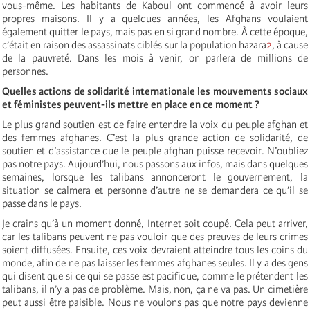
vous-même. Les habitants de Kaboul ont commencé à avoir leurs
propres maisons. Il y a quelques années, les Afghans voulaient
également quitter le pays, mais pas en si grand nombre. À cette époque,
c’était en raison des assassinats ciblés sur la population hazara
2
, à cause
de la pauvreté. Dans les mois à venir, on parlera de millions de
personnes.
Quelles actions de solidarité internationale les mouvements sociaux
et féministes peuvent-ils mettre en place en ce moment ?
Le plus grand soutien est de faire entendre la voix du peuple afghan et
des femmes afghanes. C’est la plus grande action de solidarité, de
soutien et d’assistance que le peuple afghan puisse recevoir. N’oubliez
pas notre pays. Aujourd’hui, nous passons aux infos, mais dans quelques
semaines, lorsque les talibans annonceront le gouvernement, la
situation se calmera et personne d’autre ne se demandera ce qu’il se
passe dans le pays.
Je crains qu’à un moment donné, Internet soit coupé. Cela peut arriver,
car les talibans peuvent ne pas vouloir que des preuves de leurs crimes
soient diffusées. Ensuite, ces voix devraient atteindre tous les coins du
monde, afin de ne pas laisser les femmes afghanes seules. Il y a des gens
qui disent que si ce qui se passe est pacifique, comme le prétendent les
talibans, il n’y a pas de problème. Mais, non, ça ne va pas. Un cimetière
peut aussi être paisible. Nous ne voulons pas que notre pays devienne