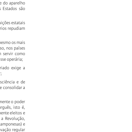
 e do aparelho
 Estados são
ções estatais
́rios repudiam
 mesmo os mais
so, nos países
em servir como
sse operária;
riado exige a
r;
ciência e de
 e consolidar a
amente o poder
guês, isto é,
ente eleitos e
a Revolução,
e camponesas) e
ação regular