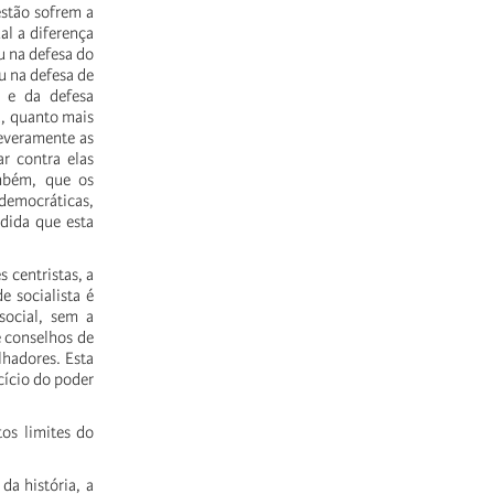
stão sofrem a
l a diferença
ou na defesa do
u na defesa de
s e da defesa
a, quanto mais
severamente as
ar contra elas
bém, que os
 democráticas,
dida que esta
 centristas, a
 socialista é
social, sem a
de conselhos de
lhadores. Esta
rcício do poder
os limites do
da história, a