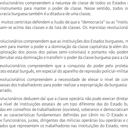
evolucionários compreendem a natureza de classe de todos os Estados
 instrumento para manter o poder de classe. Nesse sentido, todos os
cracia burguesa também é a ditadura de uma classe;
e muitos centristas defendem a ilusão de que a “democracia” ou as “institui
tuam-se acima das classes e da luta de classes. Os marxistas revoluciona
evolucionários compreendem que as instituições dos Estados burgueses,
vem para manter o poder e a dominação da classe capitalista (e além dis
exploração dos povos dos países semi-coloniais) e portanto não pod
errubar esta dominação e transferir o poder da classe burguesa para a cla
revolucionários compreendem que a conquista do poder pelo proleta
rato estatal burguês, em especial do aparelho de repressão policial-milita
evolucionários compreendem a necessidade de elevar o nível de cons
massas dos trabalhadores para poder realizar a expropriação da burguesia
ariado;
volucionários deduzem daí que a classe operária não pode exercer diret
 a nível de instituições estatais de um tipo diferente das do Estado bur
eadas em conselhos de trabalhadores (sovietes), soberanos e democraticam
m as características fundamentais definidas por Lênin no O Estado e 
os funcionários, juizes, dirigentes das milicias operárias (ou operárias 
dos que representem os trabalhadores nas instituições do Estado; renov