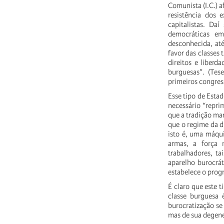
Comunista (I.C.) a
resistência dos 
capitalistas. Dai
democráticas 
desconhecida, ate
favor das classes 
direitos e liberd
burguesas”. (Tes
primeiros congress
Esse tipo de Estad
necessário “reprim
que a tradição m
que o regime da di
isto é, uma máq
armas, a força 
trabalhadores, ta
aparelho burocrá
estabelece o progr
É claro que este t
classe burguesa 
burocratização s
mas de sua degener