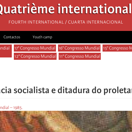
uatrième internationa
Fourth International / Cuarta Internacional
Contactos
Youth camp
ndial
17° Congresso Mundial
16° Congresso Mundial
15° Congresso 
12° Congresso Mundial
11° Congresso Mundial
on
ia socialista e ditadura do proleta
dial – 1985.