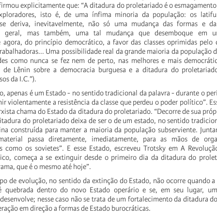
firmou explicitamente que: “A ditadura do proletariado é o esmagamento p
exploradores, isto é, de uma ínfima minoria da população: os latifu
́ se deriva, inevitavelmente, não só uma mudança das formas e das 
em geral, mas também, uma tal mudança que desemboque em u
́ agora, do princípio democrático, a favor das classes oprimidas pelo 
trabalhadoras... Uma possibilidade real da grande maioria da população d
ades como nunca se fez nem de perto, nas melhores e mais democrátic
e de Lênin sobre a democracia burguesa e a ditadura do proletariad
os da I.C.”).
o, apenas é um Estado - no sentido tradicional da palavra - durante o per
ir violentamente a resistência da classe que perdeu o poder político”. Ess
arxista chama do Estado da ditadura do proletariado. “Decorre de sua próp
tadura do proletariado deixa de ser o de um estado, no sentido tradicion
uina construída para manter a maioria da população subserviente. Jun
material passa diretamente, imediatamente, para as mãos de organ
is como os sovietes”. E esse Estado, escreveu Trotsky em A Revoluçã
tico, começa a se extinguir desde o primeiro dia da ditadura do prole
ama, que é o mesmo até hoje”.
ipo de evolução, no sentido da extinção do Estado, não ocorre quando a 
é quebrada dentro do novo Estado operário e se, em seu lugar, u
e desenvolve; nesse caso não se trata de um fortalecimento da ditadura do
ação em direção a formas de Estado burocráticas.