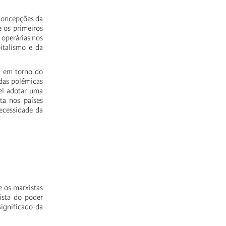
oncepções da
e os primeiros
 operárias nos
pitalismo e da
l, em torno do
das polêmicas
vel adotar uma
ta nos países
 necessidade da
e os marxistas
uista do poder
significado da