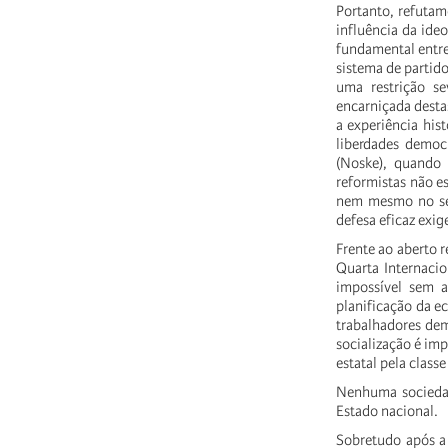
Portanto, refutamo
influência da ide
fundamental entre 
sistema de partido
uma restrição 
encarniçada desta
a experiência his
liberdades democr
(Noske), quando
reformistas não e
nem mesmo no seio
defesa eficaz exig
Frente ao aberto r
Quarta Internacion
impossível sem 
planificação da 
trabalhadores demo
socialização é i
estatal pela classe 
Nenhuma sociedade
Estado nacional.
Sobretudo após a 