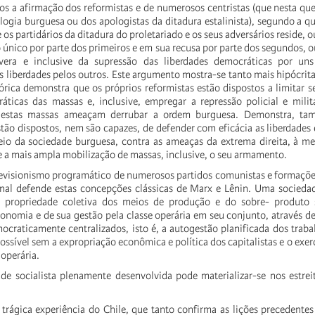
s a afirmação dos reformistas e de numerosos centristas (que nesta que
ologia burguesa ou dos apologistas da ditadura estalinista), segundo a qua
os partidários da ditadura do proletariado e os seus adversários reside, 
 único por parte dos primeiros e em sua recusa por parte dos segundos, o
severa e inclusive da supressão das liberdades democráticas por un
s liberdades pelos outros. Este argumento mostra-se tanto mais hipócrit
tórica demonstra que os próprios reformistas estão dispostos a limitar 
áticas das massas e, inclusive, empregar a repressão policial e milit
 estas massas ameaçam derrubar a ordem burguesa. Demonstra, tam
stão dispostos, nem são capazes, de defender com eficácia as liberdades
 da sociedade burguesa, contra as ameaças da extrema direita, à me
e a mais ampla mobilização de massas, inclusive, o seu armamento.
evisionismo programático de numerosos partidos comunistas e formações
al defende estas concepções clássicas de Marx e Lênin. Uma sociedade
a propriedade coletiva dos meios de produção e do sobre- produto 
economia e de sua gestão pela classe operária em seu conjunto, através 
craticamente centralizados, isto é, a autogestão planificada dos traba
mpossível sem a expropriação econômica e política dos capitalistas e o exe
operária.
 socialista plenamente desenvolvida pode materializar-se nos estreit
trágica experiência do Chile, que tanto confirma as lições precedentes 