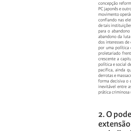
concepção refor
PC japonês e outr
movimento operári
confiando nas elei
de tais instituiç
para o abandono 
abandono da luta 
dos interesses de 
por uma política
proletariado fren
crescente a capit
política e social 
pacifica, ainda qu
derrotas e massacr
forma decisiva o 
inevitável entre
prática criminosa
2. O pode
extensão