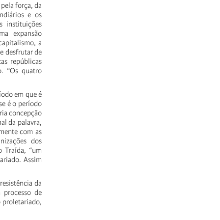
ela força, da
ndiários e os
instituições
ma expansão
capitalismo, a
e desfrutar de
as repúblicas
o. “Os quatro
íodo em que é
e é o período
ria concepção
al da palavra,
tamente com as
izações dos
o Traída, “um
tariado. Assim
resistência da
m processo de
 proletariado,