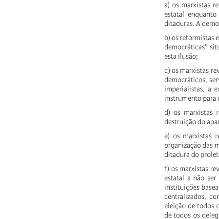
a) os marxistas r
estatal enquanto
ditaduras. A demo
b) os reformistas 
democráticas” si
esta ilusão;
c) os marxistas r
democráticos, ser
imperialistas, a 
instrumento para d
d) os marxistas 
destruição do apa
e) os marxistas r
organização das 
ditadura do prolet
f) os marxistas re
estatal a não ser
instituições bas
centralizados, co
eleição de todos 
de todos os delega