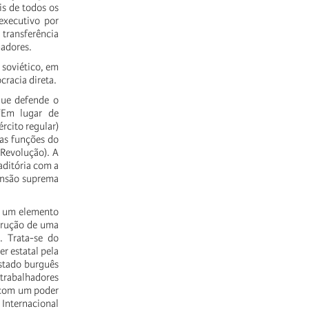
eis de todos os
executivo por
 transferência
hadores.
soviético, em
cracia direta.
 que defende o
 “Em lugar de
́rcito regular)
s funções do
evolução). A
ditória com a
ansão suprema
ui um elemento
rução de uma
. Trata-se do
r estatal pela
stado burguês
s trabalhadores
o com um poder
Internacional