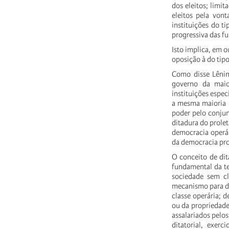
dos eleitos; limit
eleitos pela vont
instituições do 
progressiva das fu
Isto implica, em o
oposição à do t
Como disse Lênin
governo da maio
instituições espe
a mesma maioria p
poder pelo conjunt
ditadura do prolet
democracia operár
da democracia prol
O conceito de dit
fundamental da teo
sociedade sem cl
mecanismo para des
classe operária;
ou da propriedade 
assalariados pelo
ditatorial, exer