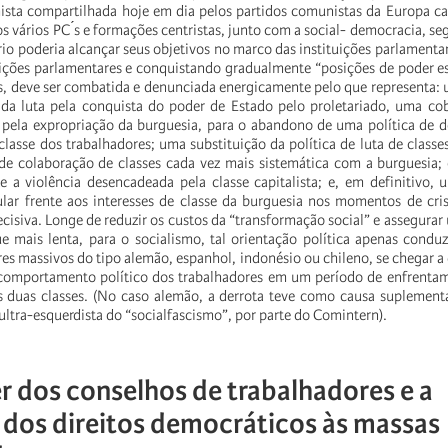
mista compartilhada hoje em dia pelos partidos comunistas da Europa cap
os vários PC ́s e formações centristas, junto com a social- democracia, s
o poderia alcançar seus objetivos no marco das instituições parlamenta
ções parlamentares e conquistando gradualmente “posições de poder es
ões, deve ser combatida e denunciada energicamente pelo que representa:
da luta pela conquista do poder de Estado pelo proletariado, uma cob
pela expropriação da burguesia, para o abandono de uma política de d
classe dos trabalhadores; uma substituição da política de luta de class
 de colaboração de classes cada vez mais sistemática com a burguesia
te a violência desencadeada pela classe capitalista; e, em definitivo, 
ular frente aos interesses de classe da burguesia nos momentos de cri
decisiva. Longe de reduzir os custos da “transformação social” e assegurar 
e mais lenta, para o socialismo, tal orientação política apenas condu
es massivos do tipo alemão, espanhol, indonésio ou chileno, se chegar a
comportamento político dos trabalhadores em um período de enfrenta
 as duas classes. (No caso alemão, a derrota teve como causa suplementa
 ultra-esquerdista do “socialfascismo”, por parte do Comintern).
r dos conselhos de trabalhadores e a
 dos direitos democráticos às massas