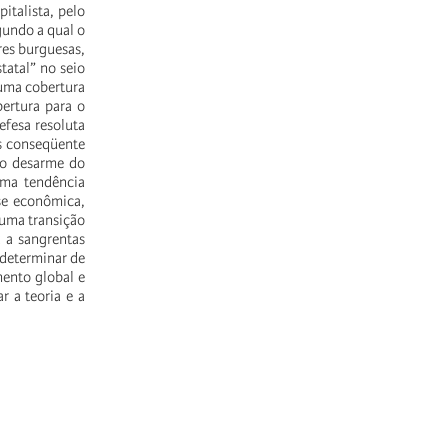
italista, pelo
egundo a qual o
res burguesas,
tatal” no seio
 uma cobertura
ertura para o
efesa resoluta
es conseqüente
; o desarme do
uma tendência
se econômica,
uma transição
z a sangrentas
 determinar de
mento global e
r a teoria e a