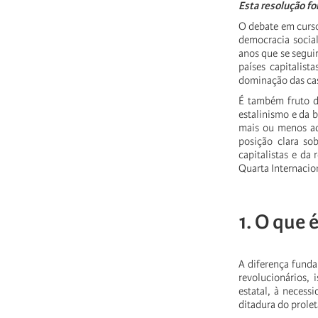
Esta resolução fo
O debate em curso
democracia social
anos que se seguir
países capitalis
dominação das ca
É também fruto 
estalinismo e da 
mais ou menos aca
posição clara so
capitalistas e da 
Quarta Internacion
1. O que 
A diferença funda
revolucionários,
estatal, à necess
ditadura do prolet