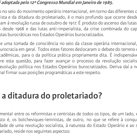
i adoptada pelo 12º Congresso Mundial em Janeiro de 1985.
 no seio do movimento operário internacional, em torno das diferentes c
ista e da ditadura do proletariado, é o mais profundo que ocorre desd
am à revolução russa de outubro de 1917. É produto do ascenso das lutas
tas desde 1968 e das lutas anti-imperialista, da crise combinada do ca
stas burocráticas nos Estados Operários burocratizados.
de uma tomada de consciência no seio da classe operária internaciona
burocracia em geral. Todos estes fatores deslocaram o debate do terreno 
dêmicas, para o da política prática propriamente dita. É indispensá
bre esta questão, para fazer avançar o processo da revolução socialis
revolução política nos Estados Operários burocratizados. Deriva daí a
al firmar suas posições programáticas a este respeito.
é a ditadura do proletariado?
mental entre os reformistas e centristas de todos os tipos, de um lado, 
 isto é, os bolcheviques-leninistas, de outro, no que se refere à conq
idade de uma revolução socialista, à natureza do Estado Operário e ao 
ariado, reside nos seguintes aspectos: