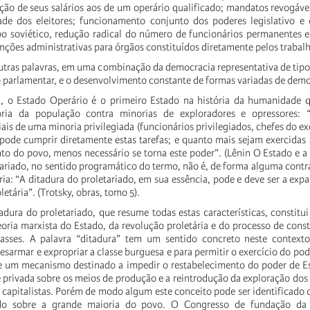
ação de seus salários aos de um operário qualificado; mandatos revogáv
ade dos eleitores; funcionamento conjunto dos poderes legislativo e 
tipo soviético, redução radical do número de funcionários permanentes e
nções administrativas para órgãos constituídos diretamente pelos trabal
utras palavras, em uma combinação da democracia representativa de tipo 
ipo parlamentar, e o desenvolvimento constante de formas variadas de demo
, o Estado Operário é o primeiro Estado na história da humanidade
ria da população contra minorias de exploradores e opressores:
ciais de uma minoria privilegiada (funcionários privilegiados, chefes do exe
ode cumprir diretamente estas tarefas; e quanto mais sejam exercidas a
o do povo, menos necessário se torna este poder”. (Lênin O Estado e a R
ariado, no sentido programático do termo, não é, de forma alguma contra
ia: “A ditadura do proletariado, em sua essência, pode e deve ser a exp
etária”. (Trotsky, obras, tomo 5).
adura do proletariado, que resume todas estas características, constit
ria marxista do Estado, da revolução proletária e do processo de const
asses. A palavra “ditadura” tem um sentido concreto neste contexto
armar e expropriar a classe burguesa e para permitir o exercício do pode
 de um mecanismo destinado a impedir o restabelecimento do poder de E
privada sobre os meios de produção e a reintrodução da exploração do
s capitalistas. Porém de modo algum este conceito pode ser identificad
cido sobre a grande maioria do povo. O Congresso de fundação da 