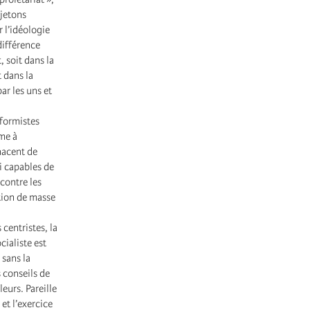
ejetons
r l’idéologie
différence
, soit dans la
t dans la
ar les uns et
éformistes
me à
nacent de
i capables de
contre les
tion de masse
entristes, la
cialiste est
 sans la
 conseils de
eurs. Pareille
et l’exercice