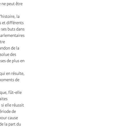
 ne peut être
histoire, la
 et différents
 ses buts dans
parlementaires
tre
andon de la
ésolue des
sses de plus en
qui en résulte,
 moments de
que, fût-elle
aites
i elle réussit
ériode de
 pour cause
de la part du