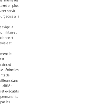
ois, même les
e (et en plus,
vent servir
ourgeoise à la
 exige la
 militaire ;
cience et
eoisie et
ement le
État
rains et
ue Lénine les
ants de
ailleurs dans
ualifié ;
s et exécutifs
s permanents
par les