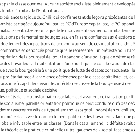
at par la classe ouvrière. Aucune société socialiste pleinement développée
s limites étroites de l’État national.
expérience tragique du Chili, qui confirme tant de leçons précédentes de l’
rmiste partagée aujourd’hui par les PC d’Europe capitaliste, le PC japonais
rmations centristes selon laquelle le mouvement ouvrier pourrait atteindre
stitutions parlementaires bourgeoises, en faisant confiance aux élections 
duellement des « positions de pouvoir » au sein de ces institutions, doit ê
ombattue et dénoncée pour ce qu’elle représente : un prétexte pour l’ab
propriation de la bourgeoisie, pour l’abandon d’une politique de défense r
se des travailleurs ; la substitution d’une politique de collaboration de cla
ue avec la bourgeoisie à une politique de lutte de classes conséquente ; le
rolétariat face à la violence déclenchée par la classe capitaliste ; et, ce 
oissante à capituler devant les intérêts de classe de la bourgeoisie à des
e, politique et sociale décisive.
les coûts de la « transformation sociale » et d’assurer une transition pacifi
 le socialisme, pareille orientation politique ne peut conduire qu’à des déf
 des massacres massifs du type allemand, espagnol, indonésien ou chilien, s
 manière décisive : le comportement politique des travailleurs dans une p
obale inévitable entre les classes. (Dans le cas allemand, la défaite avait
a théorie et la pratique criminelles ultra-gauches de « social-fascisme » 