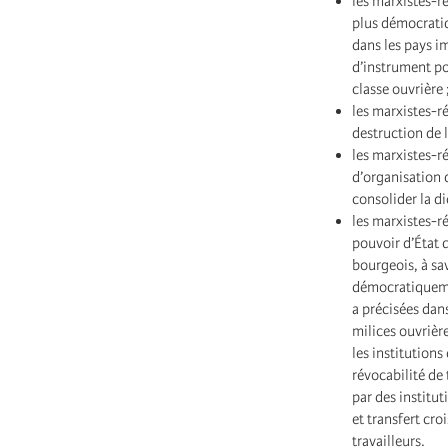
les marxistes-r
plus démocratiqu
dans les pays i
d’instrument po
classe ouvrière 
les marxistes-r
destruction de l
les marxistes-r
d’organisation d
consolider la di
les marxistes-r
pouvoir d’État q
bourgeois, à sav
démocratiquemen
a précisées dan
milices ouvrière
les institutions 
révocabilité de 
par des institu
et transfert cr
travailleurs.