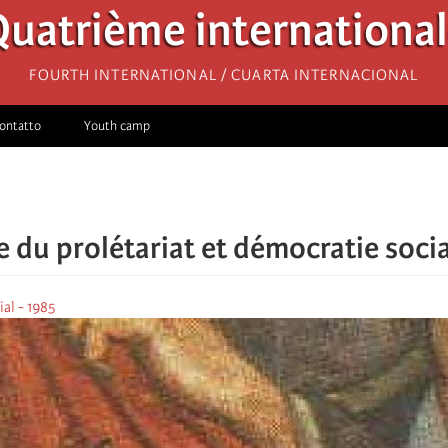
uatrième internationa
Fourth International / Cuarta Internacional
ontatto
Youth camp
e du prolétariat et démocratie socia
al - 1985