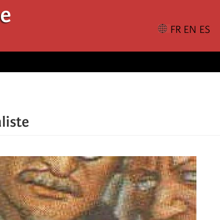
le
liste