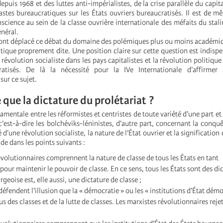
depuis 1968 et des luttes anti-impérialistes, de la crise parallèle du capit
stes bureaucratiques sur les États ouvriers bureaucratisés. Il est de m
science au sein de la classe ouvrière internationale des méfaits du stali
néral.
 ont déplacé ce débat du domaine des polémiques plus ou moins académiq
atique proprement dite. Une position claire sur cette question est indispe
 révolution socialiste dans les pays capitalistes et la révolution politique
ratisés. De là la nécessité pour la IVe Internationale d’affirmer 
ur ce sujet.
 que la dictature du prolétariat ?
amentale entre les réformistes et centristes de toute variété d’une part et
c’est-à-dire les bolchéviks-léninistes, d’autre part, concernant la conqu
é d’une révolution socialiste, la nature de l’État ouvrier et la signification 
ide dans les points suivants :
évolutionnaires comprennent la nature de classe de tous les États en tant
our maintenir le pouvoir de classe. En ce sens, tous les États sont des dic
eoise est, elle aussi, une dictature de classe ;
défendent l’illusion que la « démocratie » ou les « institutions d’État dém
s des classes et de la lutte de classes. Les marxistes révolutionnaires reje