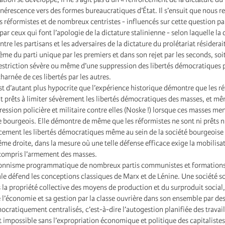
nérescence vers des formes bureaucratiques d’État. Il s’ensuit que nous r
s réformistes et de nombreux centristes - influencés sur cette question pa
ar ceux qui font l’apologie de la dictature stalinienne - selon laquelle la 
re les partisans et les adversaires de la dictature du prolétariat résiderait
me du parti unique par les premiers et dans son rejet par les seconds, soi
estriction sévère ou même d’une suppression des libertés démocratiques p
harnée de ces libertés par les autres.
t d’autant plus hypocrite que l’expérience historique démontre que les r
prêts à limiter sévèrement les libertés démocratiques des masses, et mê
ression policière et militaire contre elles (Noske !) lorsque ces masses me
re bourgeois. Elle démontre de même que les réformistes ne sont ni prêts n
cement les libertés démocratiques même au sein de la société bourgeoise 
me droite, dans la mesure où une telle défense efficace exige la mobilisa
y compris l’armement des masses.
ionnisme programmatique de nombreux partis communistes et formations c
ale défend les conceptions classiques de Marx et de Lénine. Une société so
 la propriété collective des moyens de production et du surproduit social,
e l’économie et sa gestion par la classe ouvrière dans son ensemble par des
ocratiquement centralisés, c’est-à-dire l’autogestion planifiée des travaill
t impossible sans l’expropriation économique et politique des capitalistes 