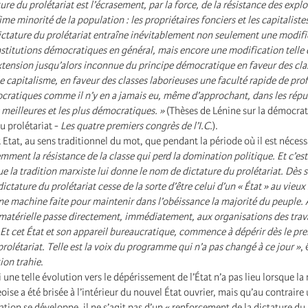
ture du prolétariat est l’écrasement, par la force, de la résistance des explo
ime minorité de la population : les propriétaires fonciers et les capitalistes.
ictature du prolétariat entraîne inévitablement non seulement une modifi
nstitutions démocratiques en général, mais encore une modification telle 
xtension jusqu’alors inconnue du principe démocratique en faveur des cla
 capitalisme, en faveur des classes laborieuses une faculté rapide de prof
ocratiques comme il n’y en a jamais eu, même d’approchant, dans les rép
 meilleures et les plus démocratiques. »
(Thèses de Lénine sur la démocra
du prolétariat -
Les quatre premiers congrès de l’I.C.
).
t Etat, au sens traditionnel du mot, que pendant la période où il est nécess
emment la résistance de la classe qui perd la domination politique. Et c’es
ue la tradition marxiste lui donne le nom de dictature du prolétariat. Dès 
dictature du prolétariat cesse de la sorte d’être celui d’un « État » au vieu
une machine faite pour maintenir dans l’obéissance la majorité du peuple. 
 matérielle passe directement, immédiatement, aux organisations des travai
. Et cet État et son appareil bureaucratique, commence à dépérir dès le pre
prolétariat. Telle est la voix du programme qui n’a pas changé à ce jour »
,
ion trahie
.
 si une telle évolution vers le dépérissement de l’État n’a pas lieu lorsque la
oise a été brisée à l’intérieur du nouvel État ouvrier, mais qu’au contrair
tion se développe, il ne s’agit pas d’un « renforcement de la dictature du 