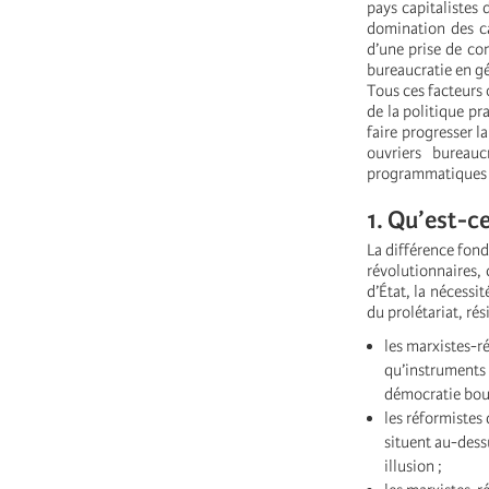
pays capitalistes 
domination des ca
d’une prise de con
bureaucratie en gé
Tous ces facteurs
de la politique pr
faire progresser la
ouvriers bureauc
programmatiques s
1. Qu’est-ce
La différence fond
révolutionnaires, 
d’État, la nécessit
du prolétariat, rés
les marxistes-r
qu’instruments p
démocratie bourg
les réformistes 
situent au-dessu
illusion ;