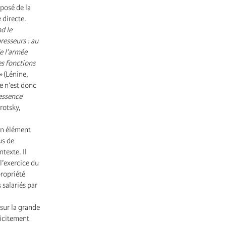
pposé de la
 directe.
nd le
resseurs : au
de l’armée
es fonctions
»
(Lénine,
e n’est donc
 essence
Trotsky,
un élément
us de
texte. Il
l’exercice du
propriété
 salariés par
sur la grande
licitement