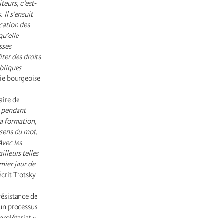
iteurs, c’est-
 Il s’ensuit
cation des
qu’elle
sses
iter des droits
ubliques
tie bourgeoise
aire de
t pendant
sa formation,
x sens du mot,
Avec les
lleurs telles
mier jour de
 écrit Trotsky
 résistance de
e un processus
prolétariat »,