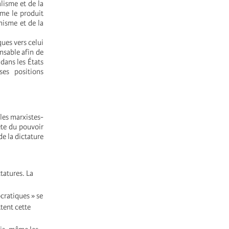
alisme et de la
ême le produit
nisme et de la
ues vers celui
nsable afin de
 dans les États
ses positions
 les marxistes-
ête du pouvoir
de la dictature
tatures. La
ocratiques » se
ttent cette