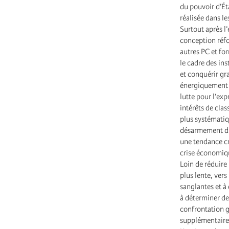
du pouvoir d’Ét
réalisée dans le
Surtout après l’
conception réfo
autres PC et fo
le cadre des in
et conquérir gra
énergiquement c
lutte pour l’ex
intérêts de clas
plus systématiq
désarmement du p
une tendance cr
crise économiqu
Loin de réduire 
plus lente, vers
sanglantes et à
à déterminer de
confrontation gl
supplémentaire l