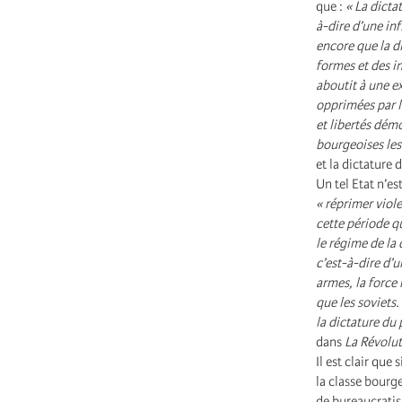
que :
« La dicta
à-dire d’une inf
encore que la d
formes et des i
aboutit à une e
opprimées par le
et libertés dém
bourgeoises les
et la dictature 
Un tel Etat n’es
« réprimer viol
cette période q
le régime de la 
c’est-à-dire d’
armes, la force
que les soviets
la dictature du 
dans
La Révolut
Il est clair que
la classe bourge
de bureaucratisa