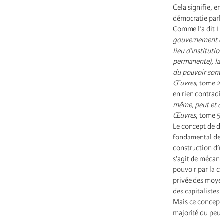
Cela signifie, e
démocratie parl
Comme l’a dit 
gouvernement de
lieu d’instituti
permanente), la
du pouvoir sont
Œuvres
, tome 
en rien contrad
même, peut et d
Œuvres
, tome 
Le concept de d
fondamental de 
construction d’u
s’agit de mécan
pouvoir par la 
privée des moye
des capitalistes
Mais ce concept
majorité du peu