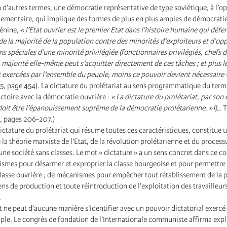
n d’autres termes, une démocratie représentative de type soviétique, à l’o
ementaire, qui implique des formes de plus en plus amples de démocratie
Lénine,
« l’Etat ouvrier est le premier Etat dans l’histoire humaine qui défe
 la majorité de la population contre des minorités d’exploiteurs et d’opp
ons spéciales d’une minorité privilégiée (fonctionnaires privilégiés, chefs 
 majorité elle-même peut s’acquitter directement de ces tâches ; et plus l
 exercées par l’ensemble du peuple, moins ce pouvoir devient nécessaire 
25, page 454). La dictature du prolétariat au sens programmatique du term
ictoire avec la démocratie ouvrière :
« La dictature du prolétariat, par son
oit être l’épanouissement suprême de la démocratie prolétarienne. »
(L. 
5, pages 206-207.)
ictature du prolétariat qui résume toutes ces caractéristiques, constitue 
la théorie marxiste de l’Etat, de la révolution prolétarienne et du process
ne société sans classes. Le mot « dictature » a un sens concret dans ce con
ismes pour désarmer et exproprier la classe bourgeoise et pour permettre 
classe ouvrière ; de mécanismes pour empêcher tout rétablissement de la 
ns de production et toute réintroduction de l’exploitation des travailleurs
.
 ne peut d’aucune manière s’identifier avec un pouvoir dictatorial exercé 
ple. Le congrès de fondation de l’Internationale communiste affirma exp