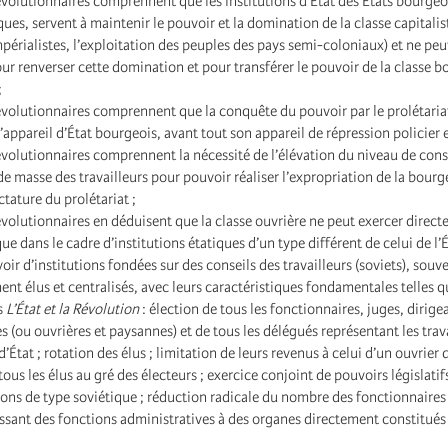
évolutionnaires comprennent que les institutions d’État des États bourge
es, servent à maintenir le pouvoir et la domination de la classe capitalist
mpérialistes, l’exploitation des peuples des pays semi-coloniaux) et ne peu
ur renverser cette domination et pour transférer le pouvoir de la classe b
;
évolutionnaires comprennent que la conquête du pouvoir par le prolétariat
’appareil d’État bourgeois, avant tout son appareil de répression policier et
évolutionnaires comprennent la nécessité de l’élévation du niveau de cons
e masse des travailleurs pour pouvoir réaliser l’expropriation de la bourg
ctature du prolétariat ;
évolutionnaires en déduisent que la classe ouvrière ne peut exercer direct
ue dans le cadre d’institutions étatiques d’un type différent de celui de l’
oir d’institutions fondées sur des conseils des travailleurs (soviets), souve
t élus et centralisés, avec leurs caractéristiques fondamentales telles q
s
L’État et la Révolution
: élection de tous les fonctionnaires, juges, dirige
s (ou ouvrières et paysannes) et de tous les délégués représentant les trav
d’État ; rotation des élus ; limitation de leurs revenus à celui d’un ouvrier q
tous les élus au gré des électeurs ; exercice conjoint de pouvoirs législatif
tions de type soviétique ; réduction radicale du nombre des fonctionnaire
oissant des fonctions administratives à des organes directement constitués 