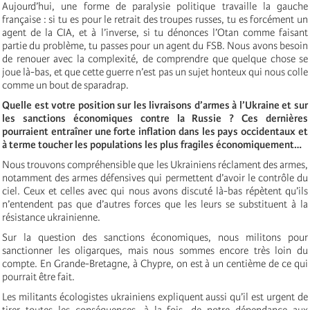
Aujourd’hui, une forme de paralysie politique travaille la gauche
française : si tu es pour le retrait des troupes russes, tu es forcément un
agent de la CIA, et à l’inverse, si tu dénonces l’Otan comme faisant
partie du problème, tu passes pour un agent du FSB. Nous avons besoin
de renouer avec la complexité, de comprendre que quelque chose se
joue là-bas, et que cette guerre n’est pas un sujet honteux qui nous colle
comme un bout de sparadrap.
Quelle est votre position sur les livraisons d’armes à l’Ukraine et sur
les sanctions économiques contre la Russie ? Ces dernières
pourraient entraîner une forte inflation dans les pays occidentaux et
à terme toucher les populations les plus fragiles économiquement…
Nous trouvons compréhensible que les Ukrainiens réclament des armes,
notamment des armes défensives qui permettent d’avoir le contrôle du
ciel. Ceux et celles avec qui nous avons discuté là-bas répètent qu’ils
n’entendent pas que d’autres forces que les leurs se substituent à la
résistance ukrainienne.
Sur la question des sanctions économiques, nous militons pour
sanctionner les oligarques, mais nous sommes encore très loin du
compte. En Grande-Bretagne, à Chypre, on est à un centième de ce qui
pourrait être fait.
Les militants écologistes ukrainiens expliquent aussi qu’il est urgent de
tirer toutes les conséquences, à la fois, de notre dépendance aux