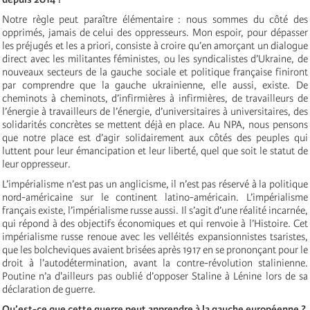
Notre règle peut paraître élémentaire : nous sommes du côté des
opprimés, jamais de celui des oppresseurs. Mon espoir, pour dépasser
les préjugés et les a priori, consiste à croire qu’en amorçant un dialogue
direct avec les militantes féministes, ou les syndicalistes d’Ukraine, de
nouveaux secteurs de la gauche sociale et politique française finiront
par comprendre que la gauche ukrainienne, elle aussi, existe. De
cheminots à cheminots, d’infirmières à infirmières, de travailleurs de
l’énergie à travailleurs de l’énergie, d’universitaires à universitaires, des
solidarités concrètes se mettent déjà en place. Au NPA, nous pensons
que notre place est d’agir solidairement aux côtés des peuples qui
luttent pour leur émancipation et leur liberté, quel que soit le statut de
leur oppresseur.
L’impérialisme n’est pas un anglicisme, il n’est pas réservé à la politique
nord-américaine sur le continent latino-américain. L’impérialisme
français existe, l’impérialisme russe aussi. Il s’agit d’une réalité incarnée,
qui répond à des objectifs économiques et qui renvoie à l’Histoire. Cet
impérialisme russe renoue avec les velléités expansionnistes tsaristes,
que les bolcheviques avaient brisées après 1917 en se prononçant pour le
droit à l’autodétermination, avant la contre-révolution stalinienne.
Poutine n’a d'ailleurs pas oublié d’opposer Staline à Lénine lors de sa
déclaration de guerre.
Qu’est-ce que cette guerre peut apprendre à la gauche européenne ?