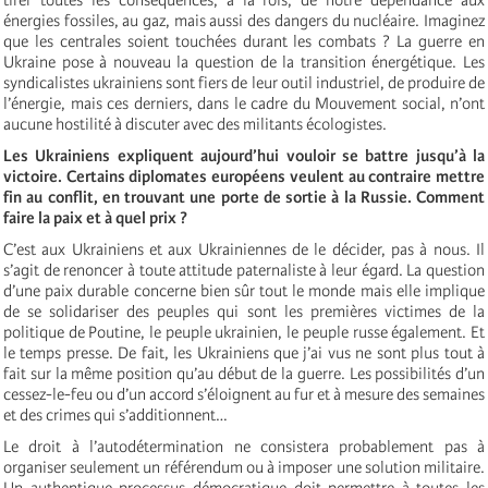
énergies fossiles, au gaz, mais aussi des dangers du nucléaire. Imaginez
que les centrales soient touchées durant les combats ? La guerre en
Ukraine pose à nouveau la question de la transition énergétique. Les
syndicalistes ukrainiens sont fiers de leur outil industriel, de produire de
l’énergie, mais ces derniers, dans le cadre du Mouvement social, n’ont
aucune hostilité à discuter avec des militants écologistes.
Les Ukrainiens expliquent aujourd’hui vouloir se battre jusqu’à la
victoire. Certains diplomates européens veulent au contraire mettre
fin au conflit, en trouvant une porte de sortie à la Russie. Comment
faire la paix et à quel prix ?
C’est aux Ukrainiens et aux Ukrainiennes de le décider, pas à nous. Il
s’agit de renoncer à toute attitude paternaliste à leur égard. La question
d’une paix durable concerne bien sûr tout le monde mais elle implique
de se solidariser des peuples qui sont les premières victimes de la
politique de Poutine, le peuple ukrainien, le peuple russe également. Et
le temps presse. De fait, les Ukrainiens que j’ai vus ne sont plus tout à
fait sur la même position qu’au début de la guerre. Les possibilités d’un
cessez-le-feu ou d’un accord s’éloignent au fur et à mesure des semaines
et des crimes qui s’additionnent…
Le droit à l’autodétermination ne consistera probablement pas à
organiser seulement un référendum ou à imposer une solution militaire.
Un authentique processus démocratique doit permettre à toutes les