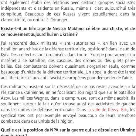
ont également établi des relations avec certains groupes socialistes
indépendants et dissidents en Russie, même si c’est aujourd’hui très
compliqué. Beaucoup de ces Russes vivent actuellement dans la
clandestinité, ou ont fui à l’étranger.
Existe-t-il un héritage de Nestor Makhno, célèbre anarchiste, et de
ce mouvement aujourd’hui en Ukraine ?
J’ai rencontré deux militants « anti-autoritaires », en lien avec un
bataillon anarchiste de la défense territoriale, positionné dans le sud de
Kyiv. Des collectes sont organisées dans toute l’Europe pour amener du
matériel à ce bataillon, des casques, des drones ou des gilets pare-
balles. Ces combattants doivent quasiment s’organiser seuls, comme
beaucoup d’unités de la défense territoriale. Un appel a donc été lancé
aux libertaires et aux anti-fascistes européens pour demander de l’aide.
Ces militants insistent sur la nécessité de ne pas rester aveugle sur la
résistance ukrainienne, en ne focalisant son regard que sur le bataillon
Azov. Les milices Wagner, dans le camp russe, sont du même acabit. Ils
soulignent surtout le fait qu’on trouve aussi des activistes de gauche
dans les unités de défense territoriale. Dans
la ville de Kryvyi Rih
, les
syndicalistes ont par exemple envoyé beaucoup de leurs membres
combattre dans des unités de la région.
Quelle est la position du NPA sur la guerre qui se déroule en Ukraine
depuis 2014 ?