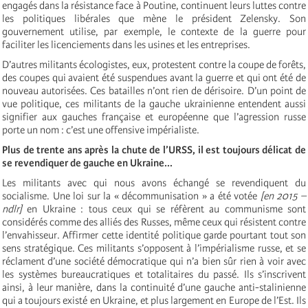
engagés dans la résistance face à Poutine, continuent leurs luttes contre
les politiques libérales que mène le président Zelensky. Son
gouvernement utilise, par exemple, le contexte de la guerre pour
faciliter les licenciements dans les usines et les entreprises.
D’autres militants écologistes, eux, protestent contre la coupe de forêts,
des coupes qui avaient été suspendues avant la guerre et qui ont été de
nouveau autorisées. Ces batailles n’ont rien de dérisoire. D’un point de
vue politique, ces militants de la gauche ukrainienne entendent aussi
signifier aux gauches française et européenne que l’agression russe
porte un nom : c’est une offensive impérialiste.
Plus de trente ans après la chute de l’URSS, il est toujours délicat de
se revendiquer de gauche en Ukraine...
Les militants avec qui nous avons échangé se revendiquent du
socialisme. Une loi sur la « décommunisation » a été votée
[en 2015 –
ndlr]
en Ukraine : tous ceux qui se réfèrent au communisme sont
considérés comme des alliés des Russes, même ceux qui résistent contre
l’envahisseur. Affirmer cette identité politique garde pourtant tout son
sens stratégique. Ces militants s’opposent à l’impérialisme russe, et se
réclament d’une société démocratique qui n’a bien sûr rien à voir avec
les systèmes bureaucratiques et totalitaires du passé. Ils s’inscrivent
ainsi, à leur manière, dans la continuité d’une gauche anti-stalinienne
qui a toujours existé en Ukraine, et plus largement en Europe de l’Est. Ils