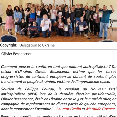
Copyright
Delegation to Ukraine
Olivier Besancenot
Comment penser le conflit en tant que militant anticapitaliste ? De
retour d’Ukraine, Olivier Besancenot estime que les forces
progressistes du continent européen se doivent de soutenir plus
franchement le peuple ukrainien, victime de l’impérialisme russe.
Soutien de Philippe Poutou, le candidat du Nouveau Parti
anticapitaliste (NPA) lors de la dernière élection présidentielle,
Olivier Besancenot, était en Ukraine entre le 3 et le 8 mai dernier, en
compagnie de représentants de divers partis de gauche européens,
dont le mouvement Ensemble!. -
Laurent Geslin
et
Mathilde Goanec
Pourquoi aujourd’hui se rendre
en Ukraine, en tant que militant d’un