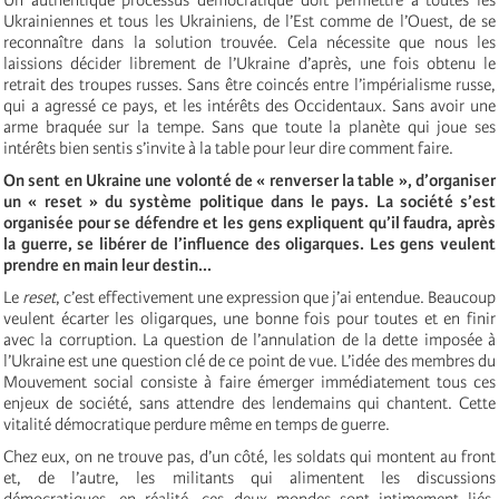
Ukrainiennes et tous les Ukrainiens, de l’Est comme de l’Ouest, de se
reconnaître dans la solution trouvée. Cela nécessite que nous les
laissions décider librement de l’Ukraine d’après, une fois obtenu le
retrait des troupes russes. Sans être coincés entre l’impérialisme russe,
qui a agressé ce pays, et les intérêts des Occidentaux. Sans avoir une
arme braquée sur la tempe. Sans que toute la planète qui joue ses
intérêts bien sentis s’invite à la table pour leur dire comment faire.
On sent en Ukraine une volonté de « renverser la table », d’organiser
un « reset » du système politique dans le pays. La société s’est
organisée pour se défendre et les gens expliquent qu’il faudra, après
la guerre, se libérer de l’influence des oligarques. Les gens veulent
prendre en main leur destin...
Le
reset
, c’est effectivement une expression que j’ai entendue. Beaucoup
veulent écarter les oligarques, une bonne fois pour toutes et en finir
avec la corruption. La question de l’annulation de la dette imposée à
l’Ukraine est une question clé de ce point de vue. L’idée des membres du
Mouvement social consiste à faire émerger immédiatement tous ces
enjeux de société, sans attendre des lendemains qui chantent. Cette
vitalité démocratique perdure même en temps de guerre.
Chez eux, on ne trouve pas, d’un côté, les soldats qui montent au front
et, de l’autre, les militants qui alimentent les discussions
démocratiques, en réalité, ces deux mondes sont intimement liés.