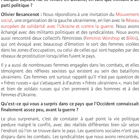
parti politique ?
Olivier Besancenot :
Nous répondions à une invitation du
Mouvement
social
, une organisation de la gauche ukrainienne, en lien avec le
Réseau
européen de solidarité avec l’Ukraine et contre la guerre
. Nous avons
échangé avec des militants politiques et des syndicalistes. Nous avons
aussi rencontré deux collectifs féministes (
F
eminist Worshop
et
Bilkis
),
qui ont évoqué avec beaucoup d’émotion le sort des femmes violées
dans les zones d’occupation, ou celui de celles qui sont happées par des
réseaux de prostitution lorsqu’elles fuient le pays.
Il y a aussi de nombreuses femmes engagées dans les combats, et elles
témoignent des réflexes sexistes qui existent au sein des bataillons
ukrainiens. Ces femmes ont surtout rappelé qu’il n’est pas question de
« frères russes » qui s’attaquent à d’autres « frères ukrainiens », mais bel
et bien de soldats russes qui s’en prennent à des hommes et à des
femmes d’Ukraine.
Qu’est-ce qui vous a surpris dans ce pays que l’Occident connaissait
finalement assez peu, avant
la
guerre ?
Le plus surprenant, c’est de constater à quel point la vie politique
perdure malgré le conflit, avec des réalités différentes bien sûr selon
l’endroit où l’on se trouve dans le pays. Les questions sociales n’ont pas
disparu dans les combats. Les syndicalistes que nous avons rencontrés,