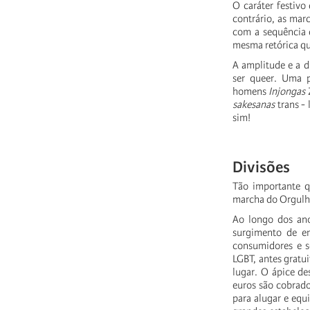
O caráter festiv
contrário, as mar
com a sequência d
mesma retórica qu
A amplitude e a d
ser queer. Uma p
homens
Injongas
sakesanas
trans -
sim!
Di
visõe
s
Tão importante qu
marcha do Orgulho
Ao longo dos ano
surgimento de em
consumidores e s
LGBT, antes gratu
lugar. O ápice d
euros são cobrado
para alugar e equi