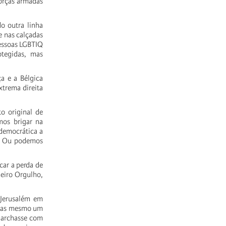
forças armadas
o outra linha
e nas calçadas
pessoas LGBTIQ
otegidas, mas
a e a Bélgica
xtrema direita
to original de
mos brigar na
 democrática a
o. Ou podemos
car a perda de
meiro Orgulho,
 Jerusalém em
. Mas mesmo um
marchasse com