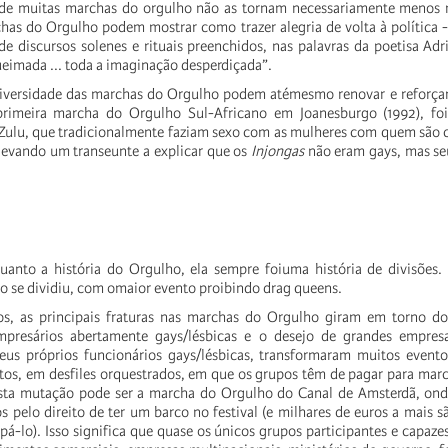
o de muitas marchas do orgulho não as tornam necessariamente menos m
chas do Orgulho podem mostrar como trazer alegria de volta à política 
e discursos solenes e rituais preenchidos, nas palavras da poetisa Adr
eimada ... toda a imaginação desperdiçada”.
iversidade das marchas do Orgulho podem atémesmo renovar e reforçar 
rimeira marcha do Orgulho Sul-Africano em Joanesburgo (1992), foi
Zulu, que tradicionalmente faziam sexo com as mulheres com quem são c
 levando um transeunte a explicar que os
Injongas
não eram gays, mas s
anto a história do Orgulho, ela sempre foiuma história de divisões. 
 se dividiu, com omaior evento proibindo drag queens.
s, as principais fraturas nas marchas do Orgulho giram em torno d
presários abertamente gays/lésbicas e o desejo de grandes empres
eus próprios funcionários gays/lésbicas, transformaram muitos event
itos, em desfiles orquestrados, em que os grupos têm de pagar para mar
esta mutação pode ser a marcha do Orgulho do Canal de Amsterdã, ond
s pelo direito de ter um barco no festival (e milhares de euros a mais s
pá-lo). Isso significa que quase os únicos grupos participantes e capaze