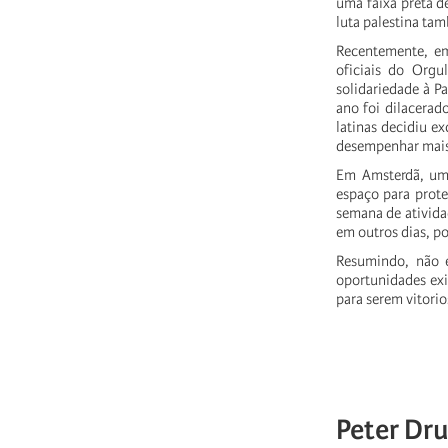
uma faixa preta 
luta palestina ta
Recentemente, em
oficiais do Orgu
solidariedade à P
ano foi dilacerad
latinas decidiu e
desempenhar mais
Em Amsterdã, uma
espaço para prote
semana de ativid
em outros dias, p
Resumindo, não 
oportunidades exis
para serem vitorio
Peter Dr