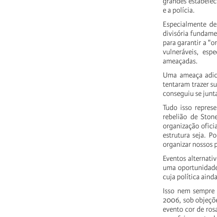
grandes estabelec
e a polícia.
Especialmente des
divisória fundame
para garantir a "
vulneráveis, esp
ameaçadas.
Uma ameaça adici
tentaram trazer su
conseguiu se junt
Tudo isso represe
rebelião de Ston
organização ofici
estrutura seja. 
organizar nossos 
Eventos alternati
uma oportunidade 
cuja política aind
Isso nem sempre 
2006, sob objeçõe
evento cor de ro