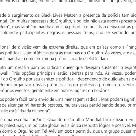
imentos comerciais, empresas multinacionais, ministérios do governo, 
de o surgimento de Black Lives Matter, a presença da polícia tem sid
ntal. Em muitas passeatas do Orgulho, a polícia não está apenas present
ordem", mas também marcha com sua própria coluna. Isso deixa muitas 
ecialmente participantes negros e pessoas trans, não se sentindo pr
onal de divisão vem da extrema direita, que em países como a Franç
as políticas islamofóbicas para as marchas do Orgulho. Às vezes, até a e
ar à marcha - como em minha própria cidade de Rotterdam.
nta um desafio para os radicais queer que desejam sustentar o espíri
ewall. Três opções principais estão abertas para nós. Às vezes, pode
al do Orgulho por seu caráter e política - dependendo de quão aberta e
Podemos organizar nossas próprias alas ou protestos própios no event
próprios eventos, geralmente em outros lugares ou horários.
vos podem facilitar o envio de uma mensagem radical. Mas podem signifi
de alcançar milhares de pessoas, muitas vezes participando de seu pri
a não está "fixada na pedra".
é uma escolha "ou/ou". Quando o Orgulho Mundial foi realizado em
s palestinas, um boicote global era a única resposta lógica e possível
sa como o Orgulho em Tel Aviv em 2001 permitiu que um grupo queer 