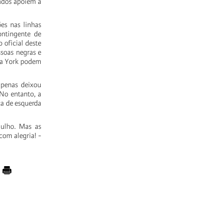
ados apoiem a
es nas linhas
ontingente de
 oficial deste
soas negras e
ova York podem
apenas deixou
 No entanto, a
a de esquerda
gulho. Mas as
com alegria! -