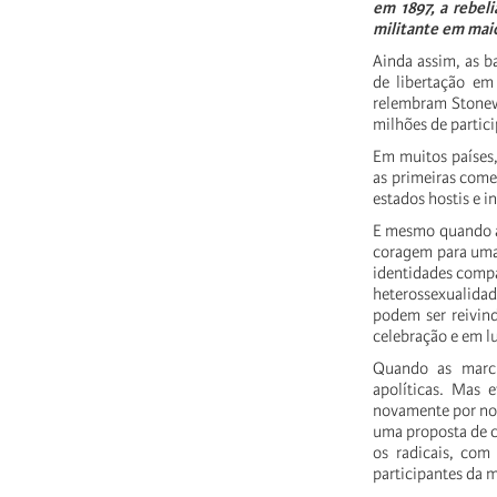
em 1897, a rebel
militante em maio
Ainda assim, as ba
de libertação em
relembram Stonewa
milhões de partic
Em muitos países
as primeiras come
estados hostis e i
E mesmo quando as
coragem para uma 
identidades compa
heterossexualidad
podem ser reivind
celebração e em lu
Quando as march
apolíticas. Mas 
novamente por no
uma proposta de c
os radicais, com
participantes da 