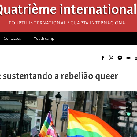
uatrième internationa
Fourth International / Cuarta Internacional
Contactos
Youth camp
 sustentando a rebelião queer