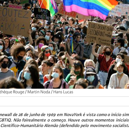
thèque Rouge / Martin Noda / Hans Lucas
newall de 28 de junho de 1969 em NovaYork é vista como o início simb
LGBTIQ. Não foirealmente o começo. Houve outros momentos iniciais,
Científico-Humanitário Alemão (defendido pelo movimento socialis