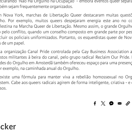
declarando 'Não Há Orgulho na Ocupação' - embora eventos queer separ
mbém sejam frequentemente organizados.
 Nova York, marchas de Libertação Queer destacaram muitas questõ
lho. Por exemplo, muitos queers despejaram energia este ano no c
alestina na Marcha Queer de Libertação. Mesmo assim, o grande Orgulho
o pelo conflito, quando um conselho composto em grande parte por pes
xcluir os policiais uniformizados. Portanto, os esquerdistas queer de N
 de um papel.
 organização Canal Pride controlada pela Gay Business Association 
stos militantes à beira do canal, pelo grupo radical Reclaim Our Pride.
ades do Orgulho em Amsterdã também ofereceu espaço para uma presenç
or exemplo, na caminhada anual do Orgulho.
existe uma fórmula para manter viva a rebelião homossexual no Or
tem. Cabe aos queers radicais agirem de forma inteligente, criativa - e 
sos.
ucker