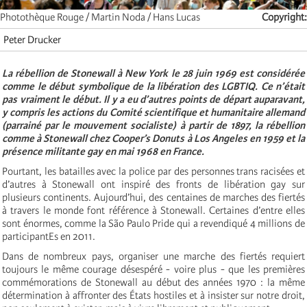
Photothèque Rouge / Martin Noda / Hans Lucas
Copyright
Peter Drucker
La rébellion de Stonewall à New York le 28 juin 1969 est considérée
comme le début symbolique de la libération des LGBTIQ. Ce n’était
pas vraiment le début. Il y a eu d’autres points de départ auparavant,
y compris les actions du Comité scientifique et humanitaire allemand
(parrainé par le mouvement socialiste) à partir de 1897, la rébellion
comme à Stonewall chez Cooper’s Donuts à Los Angeles en 1959 et la
présence militante gay en mai 1968 en France.
Pourtant, les batailles avec la police par des personnes trans racisées et
d’autres à Stonewall ont inspiré des fronts de libération gay sur
plusieurs continents. Aujourd’hui, des centaines de marches des fiertés
à travers le monde font référence à Stonewall. Certaines d’entre elles
sont énormes, comme la São Paulo Pride qui a revendiqué 4 millions de
participantEs en 2011.
Dans de nombreux pays, organiser une marche des fiertés requiert
toujours le même courage désespéré - voire plus - que les premières
commémorations de Stonewall au début des années 1970 : la même
détermination à affronter des États hostiles et à insister sur notre droit,