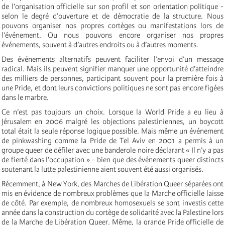
de l’organisation officielle sur son profil et son orientation politique -
selon le degré d’ouverture et de démocratie de la structure. Nous
pouvons organiser nos propres cortèges ou manifestations lors de
l’événement. Ou nous pouvons encore organiser nos propres
événements, souvent à d’autres endroits ou à d’autres moments.
Des événements alternatifs peuvent faciliter l’envoi d’un message
radical. Mais ils peuvent signifier manquer une opportunité d’atteindre
des milliers de personnes, participant souvent pour la première fois à
une Pride, et dont leurs convictions politiques ne sont pas encore figées
dans le marbre.
Ce n’est pas toujours un choix. Lorsque la World Pride a eu lieu à
Jérusalem en 2006 malgré les objections palestiniennes, un boycott
total était la seule réponse logique possible. Mais même un événement
de pinkwashing comme la Pride de Tel Aviv en 2001 a permis à un
groupe queer de défiler avec une banderole noire déclarant « Il n’y a pas
de fierté dans l’occupation » - bien que des événements queer distincts
soutenant la lutte palestinienne aient souvent été aussi organisés.
Récemment, à New York, des Marches de Libération Queer séparées ont
mis en évidence de nombreux problèmes que la Marche officielle laisse
de côté. Par exemple, de nombreux homosexuels se sont investis cette
année dans la construction du cortège de solidarité avec la Palestine lors
de la Marche de Libération Queer. Même, la grande Pride officielle de