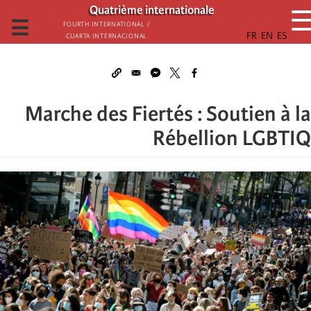
تجاوز
Quatrième internationale
إلى
☰
Fourth International /
Cuarta Internacional
المحتوى
الرئيسي
Marche des Fiertés : Soutien à la
Rébellion LGBTIQ