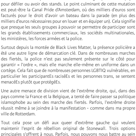
pour défiler ou avoir des stands. Le point culminant de cette mutation
est peut-être la Canal Pride d’Amsterdam, où des milliers d’euros sont
facturés pour le droit d’avoir un bateau dans la parade (en plus des
milliers d’euros nécessaires pour en louer et en équiper un). Cela signifie
que presque les seuls groupes à pouvoir se permettre de participer sont
les grands établissements commerciaux, les sociétés multinationales,
les ministères, les forces armées et la police.
Surtout depuis la montée de Black Lives Matter, la présence policière a
été une autre ligne de démarcation clé. Dans de nombreuses marches
des fiertés, la police n’est pas seulement présente sur le côté pour
garantir « l’ordre », mais elle marche elle-même en uniforme dans un
cortège. Cela fait que de nombreuses personnes LGBTIQ vulnérables, en
particulier les participantEs raciséEs et les personnes trans, se sentent
menacéEs plutôt que protégéEs.
Une autre menace de division vient de l’extrême droite, qui, dans des
pays comme la France et la Belgique, a tenté de faire passer sa politique
islamophobe au sein des marche des fiertés. Parfois, l’extrême droite
réussit même à se joindre à la manifestation - comme dans ma propre
ville de Rotterdam.
Tout cela pose un défi aux queer d’extrême gauche qui veulent
maintenir l’esprit de rébellion original de Stonewall. Trois options
principales s’offrent à nous. Parfois, nous pouvons nous battre au sein