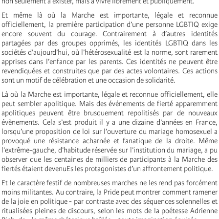
non seulement à exister, mais à vivre librement et publiquement.
Et même là où la Marche est importante, légale et reconnue
officiellement, la première participation d’une personne LGBTIQ exige
encore souvent du courage. Contrairement à d’autres identités
partagées par des groupes opprimés, les identités LGBTIQ dans les
sociétés d’aujourd’hui, où l’hétérosexualité est la norme, sont rarement
apprises dans l’enfance par les parents. Ces identités ne peuvent être
revendiquées et construites que par des actes volontaires. Ces actions
sont un motif de célébration et une occasion de solidarité.
Là où la Marche est importante, légale et reconnue officiellement, elle
peut sembler apolitique. Mais des événements de fierté apparemment
apolitiques peuvent être brusquement repolitisés par de nouveaux
évènements. Cela s’est produit il y a une dizaine d’années en France,
lorsqu’une proposition de loi sur l’ouverture du mariage homosexuel a
provoqué une résistance acharnée et fanatique de la droite. Même
l’extrême-gauche, d’habitude réservée sur l’institution du mariage, a pu
observer que les centaines de milliers de participants à la Marche des
fiertés étaient devenuEs les protagonistes d’un affrontement politique.
Et le caractère festif de nombreuses marches ne les rend pas forcément
moins militantes. Au contraire, la Pride peut montrer comment ramener
de la joie en politique - par contraste avec des séquences solennelles et
ritualisées pleines de discours, selon les mots de la poétesse Adrienne