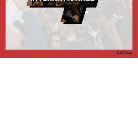
صحافتنا
مجلة الأممية الرابعة، انبريكور، بالإنجليزية
Punto de vista internacional
مجلة الأممية الرابعة، انبريكور، بالفرنسية
صفحتنا على الفايسبوك
الأممية
مؤتمر الأممية الأخير
بيانات المكتب التنفيذي
معهد التكوين (المعهد العالمي للبحث والتكوين)
المخيم العالمي
الكتاب