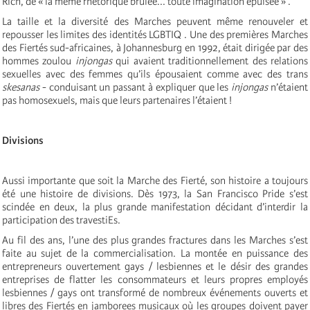
Rich, de « la même rhétorique brûlée... toute imagination épuisée » .
La taille et la diversité des Marches peuvent même renouveler et
repousser les limites des identités LGBTIQ . Une des premières Marches
des Fiertés sud-africaines, à Johannesburg en 1992, était dirigée par des
hommes zoulou
injongas
qui avaient traditionnellement des relations
sexuelles avec des femmes qu’ils épousaient comme avec des trans
skesanas
- conduisant un passant à expliquer que les
injongas
n’étaient
pas homosexuels, mais que leurs partenaires l’étaient !
Divisions
Aussi importante que soit la Marche des Fierté, son histoire a toujours
été une histoire de divisions. Dès 1973, la San Francisco Pride s’est
scindée en deux, la plus grande manifestation décidant d’interdir la
participation des travestiEs.
Au fil des ans, l’une des plus grandes fractures dans les Marches s’est
faite au sujet de la commercialisation. La montée en puissance des
entrepreneurs ouvertement gays / lesbiennes et le désir des grandes
entreprises de flatter les consommateurs et leurs propres employés
lesbiennes / gays ont transformé de nombreux événements ouverts et
libres des Fiertés en jamborees musicaux où les groupes doivent payer