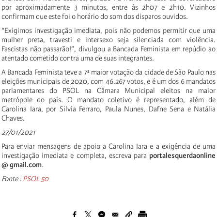
por aproximadamente 3 minutos, entre às 2h07 e 2h10. Vizinhos
confirmam que este foi o horário do som dos disparos ouvidos.
“Exigimos investigação imediata, pois não podemos permitir que uma
mulher preta, travesti e intersexo seja silenciada com violência.
Fascistas não passarão!”, divulgou a Bancada Feminista em repúdio ao
atentado cometido contra uma de suas integrantes.
A Bancada Feminista teve a 7ª maior votação da cidade de São Paulo nas
eleições municipais de 2020, com 46.267 votos, e é um dos 6 mandatos
parlamentares do PSOL na Câmara Municipal eleitos na maior
metrópole do país. O mandato coletivo é representado, além de
Carolina Iara, por Silvia Ferraro, Paula Nunes, Dafne Sena e Natália
Chaves.
27/01/2021
Para enviar mensagens de apoio a Carolina Iara e a exigência de uma
investigação imediata e completa, escreva para
portalesquerdaonline
@ gmail.com
.
Fonte :
PSOL 50