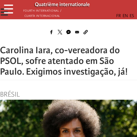
Passar
Quatrième internationale
☰
para
☰
Fourth International /
Cuarta Internacional
o
conteúdo
principal
Carolina Iara, co-vereadora do
PSOL, sofre atentado em São
Paulo. Exigimos investigação, já!
BRÉSIL