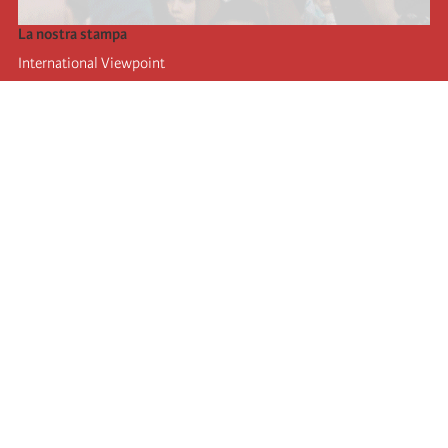
La nostra stampa
International Viewpoint
Punto de vista internacional
Inprecor
Facebook
Twitter
L’Internazionale
Ultimo congresso dell'internazionale
Dichiarazioni del bureau esecutivo
Istituto di formazione (IIRE)
Giovani
Autori
Video
RSS