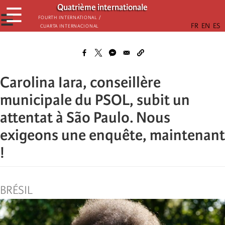
Skip
Quatrième internationale
☰
to
☰
Fourth International /
Cuarta Internacional
main
content
Carolina Iara, conseillère
municipale du PSOL, subit un
attentat à São Paulo. Nous
exigeons une enquête, maintenant
!
BRÉSIL