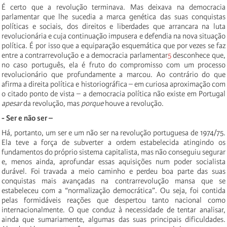
É certo que a revolução terminava. Mas deixava na democracia
parlamentar que lhe sucedia a marca genética das suas conquistas
políticas e sociais, dos direitos e liberdades que arrancara na luta
revolucionária e cuja continuação impusera e defendia na nova situação
política. É por isso que a equiparação esquemática que por vezes se faz
entre a contrarrevolução e a democracia parlamentar
5
desconhece que,
no caso português, ela é fruto do compromisso com um processo
revolucionário que profundamente a marcou. Ao contrário do que
afirma a direita política e historiográfica – em curiosa aproximação com
o citado ponto de vista – a democracia política não existe em Portugal
apesar
da revolução, mas
porque
houve a revolução.
- Ser e não ser –
Há, portanto, um ser e um não ser na revolução portuguesa de 1974/75.
Ela teve a força de subverter a ordem estabelecida atingindo os
fundamentos do próprio sistema capitalista, mas não conseguiu segurar
e, menos ainda, aprofundar essas aquisições num poder socialista
durável. Foi travada a meio caminho e perdeu boa parte das suas
conquistas mais avançadas na contrarrevolução mansa que se
estabeleceu com a “normalização democrática”. Ou seja, foi contida
pelas formidáveis reações que despertou tanto nacional como
internacionalmente. O que conduz à necessidade de tentar analisar,
ainda que sumariamente, algumas das suas principais dificuldades.