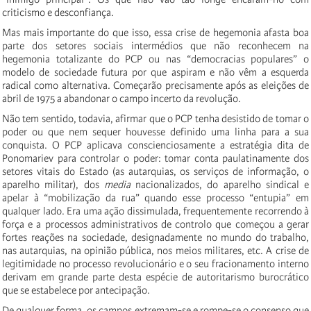
criticismo e desconfiança.
Mas mais importante do que isso, essa crise de hegemonia afasta boa
parte dos setores sociais intermédios que não reconhecem na
hegemonia totalizante do PCP ou nas “democracias populares” o
modelo de sociedade futura por que aspiram e não vêm a esquerda
radical como alternativa. Começarão precisamente após as eleições de
abril de 1975 a abandonar o campo incerto da revolução.
Não tem sentido, todavia, afirmar que o PCP tenha desistido de tomar o
poder ou que nem sequer houvesse definido uma linha para a sua
conquista. O PCP aplicava conscienciosamente a estratégia dita de
Ponomariev para controlar o poder: tomar conta paulatinamente dos
setores vitais do Estado (as autarquias, os serviços de informação, o
aparelho militar), dos
media
nacionalizados, do aparelho sindical e
apelar à “mobilização da rua” quando esse processo “entupia” em
qualquer lado. Era uma ação dissimulada, frequentemente recorrendo à
força e a processos administrativos de controlo que começou a gerar
fortes reações na sociedade, designadamente no mundo do trabalho,
nas autarquias, na opinião pública, nos meios militares, etc. A crise de
legitimidade no processo revolucionário e o seu fracionamento interno
derivam em grande parte desta espécie de autoritarismo burocrático
que se estabelece por antecipação.
De qualquer forma, os campos extremam-se e rompe-se o consenso que