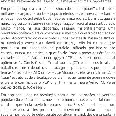
Abordarei brevemente três aspetos que me parecem mais importantes.
Em primeiro lugar, a situação de esboço de “duplo poder” criada pelos
milhares de órgãos de vontade popular eleitos nas empresas, nos bairros
e nos campos do Sul pelos trabalhadores e moradores. É um fato que ele
nunca logrou constituir-se numa organização nacional una e articulada.
Muito menos, na sua dispersão, assumiu maioritariamente uma
orientação política clara ou colocou a si mesmo a questão da tomada do
poder. Ao contrário do que aconteceu nos sovietes da Rússia de 1917 ou
na revolução conselhista alemã de 1918/19, não há na revolução
portuguesa um “poder popular” paralelo unificado, por isso se não
colocou nunca, na prática, a questão de “todo o poder aos órgãos de
vontade popular”. Até Julho de 1975 o PCP e a sua estrutura sindical
opõem-se às Comissões de Trabalhadores (CT) eleitas nos locais de
trabalho e, antes e depois disso, cada grupo político da esquerda radical
tem as “suas” CT e CM (Comissões de Moradores eleitas nos bairros); as
“suas” estruturas de articulação parcial, frequentemente guerreando-se
entre si e com as que o PCP cria, finalmente, nesse Verão (M. Perez
Suarez, 2018, p. 169 e segs).
Em segundo lugar, na revolução portuguesa, os órgãos de vontade
popular não estão armados, novamente num contraste essencial com as
citadas experiências soviética e conselhista. Eles são apoiados por um
aliado externo a eles próprios, um movimento militar de oficiais
subalternos (ou parte dele), ou até por algumas unidades dessa parte, à