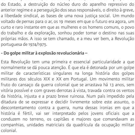
do Estado, a destruição do núcleo duro do aparelho repressivo do
anterior regime e a perseguição dos seus responsáveis, o direito à greve,
a liberdade sindical, as bases de uma nova justiça social. Um mundo
voltado de pernas para o ar, os 19 meses em que o futuro era agora, um
curto e raro instante em que as mulheres e os homens comuns, o povo
do trabalho e da exploração, sonhou poder tomar o destino nas suas
próprias mãos. A isso se tem chamado, e a meu ver bem, a Revolução
portuguesa de 1974/1975.
- Do golpe militar à explosão revolucionária –
Esta Revolução tem uma primeira e essencial particularidade a que
normalmente se dá pouca atenção. É que ela é detonada por um golpe
militar de características singulares na longa história dos golpes
militares dos séculos XIX e XX em Portugal. Um movimento militar
fruto do cansaço da guerra colonial que se arrastava há 13 anos, sem
vitória possível e com graves derrotas à vista, travada contra os ventos
da história, injusta e a prazo breve ruinosa. Num país impedido pela
ditadura de se expressar e decidir livremente sobre este assunto, o
descontentamento contra a guerra, numa dessas ironias em que a
história é fértil, vai ser interpretado pelos jovens oficiais que a
conduzem no terreno, os capitães e majores que comandavam as
companhias, unidades matriciais da quadrícula da ocupação militar
colonial.