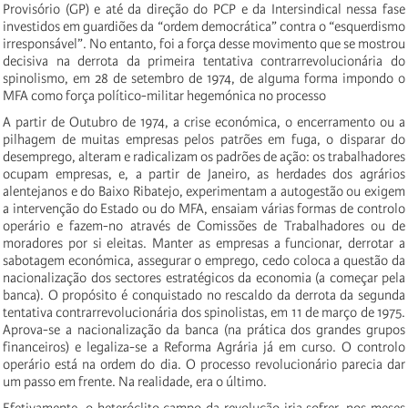
Provisório (GP) e até da direção do PCP e da Intersindical nessa fase
investidos em guardiões da “ordem democrática” contra o “esquerdismo
irresponsável”. No entanto, foi a força desse movimento que se mostrou
decisiva na derrota da primeira tentativa contrarrevolucionária do
spinolismo, em 28 de setembro de 1974, de alguma forma impondo o
MFA como força político-militar hegemónica no processo
A partir de Outubro de 1974, a crise económica, o encerramento ou a
pilhagem de muitas empresas pelos patrões em fuga, o disparar do
desemprego, alteram e radicalizam os padrões de ação: os trabalhadores
ocupam empresas, e, a partir de Janeiro, as herdades dos agrários
alentejanos e do Baixo Ribatejo, experimentam a autogestão ou exigem
a intervenção do Estado ou do MFA, ensaiam várias formas de controlo
operário e fazem-no através de Comissões de Trabalhadores ou de
moradores por si eleitas. Manter as empresas a funcionar, derrotar a
sabotagem económica, assegurar o emprego, cedo coloca a questão da
nacionalização dos sectores estratégicos da economia (a começar pela
banca). O propósito é conquistado no rescaldo da derrota da segunda
tentativa contrarrevolucionária dos spinolistas, em 11 de março de 1975.
Aprova-se a nacionalização da banca (na prática dos grandes grupos
financeiros) e legaliza-se a Reforma Agrária já em curso. O controlo
operário está na ordem do dia. O processo revolucionário parecia dar
um passo em frente. Na realidade, era o último.
Efetivamente, o heteróclito campo da revolução iria sofrer, nos meses