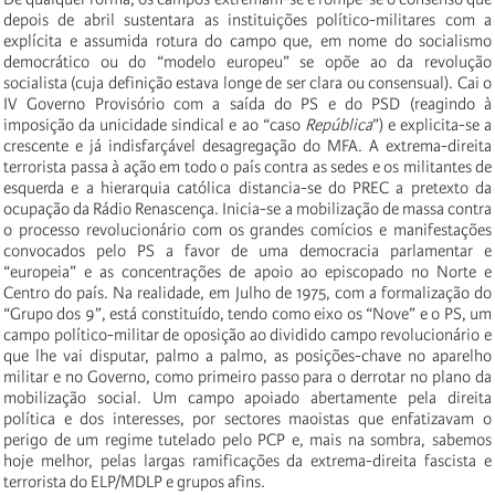
depois de abril sustentara as instituições político-militares com a
explícita e assumida rotura do campo que, em nome do socialismo
democrático ou do “modelo europeu” se opõe ao da revolução
socialista (cuja definição estava longe de ser clara ou consensual). Cai o
IV Governo Provisório com a saída do PS e do PSD (reagindo à
imposição da unicidade sindical e ao “caso
República
”) e explicita-se a
crescente e já indisfarçável desagregação do MFA. A extrema-direita
terrorista passa à ação em todo o país contra as sedes e os militantes de
esquerda e a hierarquia católica distancia-se do PREC a pretexto da
ocupação da Rádio Renascença. Inicia-se a mobilização de massa contra
o processo revolucionário com os grandes comícios e manifestações
convocados pelo PS a favor de uma democracia parlamentar e
“europeia” e as concentrações de apoio ao episcopado no Norte e
Centro do país. Na realidade, em Julho de 1975, com a formalização do
“Grupo dos 9”, está constituído, tendo como eixo os “Nove” e o PS, um
campo político-militar de oposição ao dividido campo revolucionário e
que lhe vai disputar, palmo a palmo, as posições-chave no aparelho
militar e no Governo, como primeiro passo para o derrotar no plano da
mobilização social. Um campo apoiado abertamente pela direita
política e dos interesses, por sectores maoistas que enfatizavam o
perigo de um regime tutelado pelo PCP e, mais na sombra, sabemos
hoje melhor, pelas largas ramificações da extrema-direita fascista e
terrorista do ELP/MDLP e grupos afins.