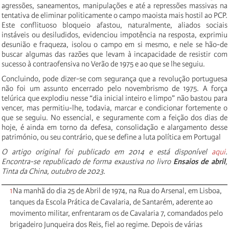
agressões, saneamentos, manipulações e até a repressões massivas na
tentativa de eliminar politicamente o campo maoista mais hostil ao PCP.
Este conflituoso bloqueio afastou, naturalmente, aliados sociais
instáveis ou desiludidos, evidenciou impotência na resposta, exprimiu
desunião e fraqueza, isolou o campo em si mesmo, e nele se hão-de
buscar algumas das razões que levam à incapacidade de resistir com
sucesso à contraofensiva no Verão de 1975 e ao que se lhe seguiu.
Concluindo, pode dizer-se com segurança que a revolução portuguesa
não foi um assunto encerrado pelo novembrismo de 1975. A força
telúrica que explodiu nesse “dia inicial inteiro e limpo” não bastou para
vencer, mas permitiu-lhe, todavia, marcar e condicionar fortemente o
que se seguiu. No essencial, e seguramente com a feição dos dias de
hoje, é ainda em torno da defesa, consolidação e alargamento desse
património, ou seu contrário, que se define a luta política em Portugal
O artigo original foi publicado em 2014 e está disponível
aqui
.
Encontra-se republicado de forma exaustiva no livro
Ensaios de abril
,
Tinta da China, outubro de 2023.
1
Na manhã do dia 25 de Abril de 1974, na Rua do Arsenal, em Lisboa,
tanques da Escola Prática de Cavalaria, de Santarém, aderente ao
movimento militar, enfrentaram os de Cavalaria 7, comandados pelo
brigadeiro Junqueira dos Reis, fiel ao regime. Depois de várias