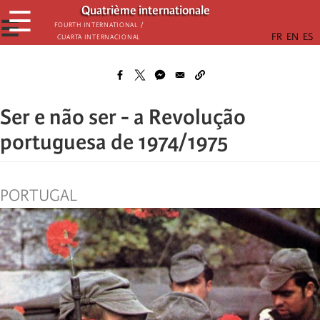
Passar
Quatrième internationale
☰
para
☰
Fourth International /
Cuarta Internacional
o
conteúdo
principal
Ser e não ser - a Revolução
portuguesa de 1974/1975
PORTUGAL