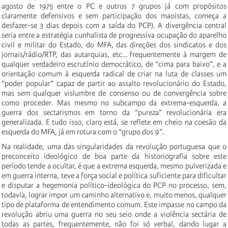
agosto de 1975 entre o PC e outros 7 grupos já com propósitos
claramente defensivos e sem participação dos maoistas, começa a
desfazer-se 3 dias depois com a saída do PCP). A divergência central
seria entre a estratégia cunhalista de progressiva ocupação do aparelho
civil e militar do Estado, do MFA, das direções dos sindicatos e dos
jornais/rádio/RTP, das autarquias, etc… frequentemente à margem de
qualquer verdadeiro escrutínio democrático, de “cima para baixo”, e a
orientação comum à esquerda radical de criar na luta de classes um
“poder popular” capaz de partir ao assalto revolucionário do Estado,
mas sem qualquer vislumbre de consenso ou de convergência sobre
como proceder. Mas mesmo no subcampo da extrema-esquerda, a
guerra dos sectarismos em torno da “pureza” revolucionária era
generalizada. E tudo isso, claro está, se reflete em cheio na coesão da
esquerda do MFA, já em rotura com o “grupo dos 9”.
Na realidade, uma das singularidades da revolução portuguesa que o
preconceito ideológico de boa parte da historiografia sobre este
período tende a ocultar, é que a extrema esquerda, mesmo pulverizada e
em guerra interna, teve a força social e política suficiente para dificultar
e disputar a hegemonia político-ideológica do PCP no processo, sem,
todavia, lograr impor um caminho alternativo e, muito menos, qualquer
tipo de plataforma de entendimento comum. Este impasse no campo da
revolução abriu uma guerra no seu seio onde a violência sectária de
todas as partes, frequentemente, não foi só verbal, dando lugar a