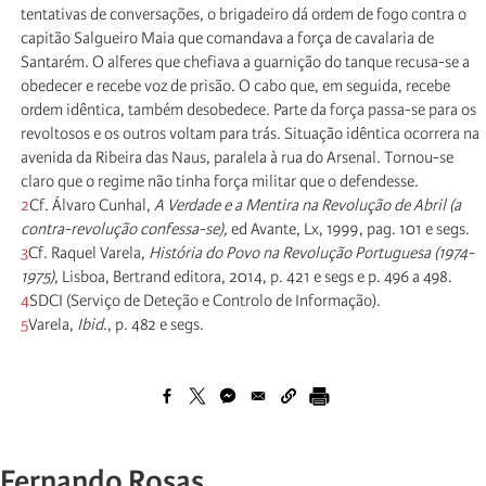
tentativas de conversações, o brigadeiro dá ordem de fogo contra o
capitão Salgueiro Maia que comandava a força de cavalaria de
Santarém. O alferes que chefiava a guarnição do tanque recusa-se a
obedecer e recebe voz de prisão. O cabo que, em seguida, recebe
ordem idêntica, também desobedece. Parte da força passa-se para os
revoltosos e os outros voltam para trás. Situação idêntica ocorrera na
avenida da Ribeira das Naus, paralela à rua do Arsenal. Tornou-se
claro que o regime não tinha força militar que o defendesse.
2
Cf. Álvaro Cunhal,
A Verdade e a Mentira na Revolução de Abril (a
contra-revolução confessa-se),
ed Avante, Lx, 1999, pag. 101 e segs.
3
Cf. Raquel Varela,
História do Povo na Revolução Portuguesa (1974-
1975)
, Lisboa, Bertrand editora, 2014, p. 421 e segs e p. 496 a 498.
4
SDCI (Serviço de Deteção e Controlo de Informação).
5
Varela,
Ibid
., p. 482 e segs.
Fernando Rosas