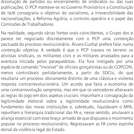
dissolução de partidos ou encerramento de sindicatos ou das suas
publicações. O PCP manteve-se no Governo Provisório e a Constituição
de 1976 consagraria o objetivo do socialismo, a irreversibilidade das
nacionalizações, a Reforma Agrária, o controlo operário e o papel das
Comissões de Trabalhadores.
Na realidade, segundo várias fontes orais coincidentes, o Grupo dos 9
parece ter negociado discretamente com o PCP uma
contenção
pactuada
do processo revolucionário. Álvaro Cunhal prefere falar numa
contenção objetiva
. A verdade é que o PCP travara no terreno os
ativistas sindicais, os militantes civis e os militares arrastados para a
aventura iniciada pelos paraquedistas. Ela fora instigada por uma
espécie de comando “invisível” de oficiais gonçalvistas ou do COPCON,
menos controláveis partidariamente, a partir do SDCI
4
, do que
resultaria um processo obviamente distinto de uma clássica e violenta
resposta contrarrevolucionária. Um acordo que fazia a economia de
uma contrarrevolução sangrenta, mas em que os vencedores alteravam
as regras do jogo em dois aspetos cruciais: impunham a consagração da
legitimidade eleitoral sobre a legitimidade revolucionária como
fundamento das novas instituições e, sobretudo, liquidavam o MFA,
repunham a hierarquia tradicional das FA e, nesse sentido, anulavam a
aliança essencial com esse braço armado de que dispusera o movimento
popular no processo revolucionário. Regressavam as FA como espinha
dorsal da violência legal do Estado.