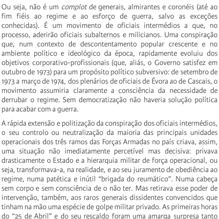
Ou seja, não é um
complot
de generais, almirantes e coronéis (até ao
fim fiéis ao regime e ao esforço de guerra, salvo as exceções
conhecidas). É um movimento de oficiais intermédios a que, no
processo, aderirão oficiais subalternos e milicianos. Uma conspiração
que, num contexto de descontentamento popular crescente e no
ambiente político e ideológico da época, rapidamente evoluiu dos
objetivos corporativo-profissionais (que, aliás, o Governo satisfez em
outubro de 1973) para um propósito político subversivo: de setembro de
1973 a março de 1974, dos plenários de oficiais de Évora ao de Cascais, o
movimento assumiria claramente a consciência da necessidade de
derrubar o regime. Sem democratização não haveria solução política
para acabar com a guerra.
A rápida extensão e politização da conspiração dos oficiais intermédios,
o seu controlo ou neutralização da maioria das principais unidades
operacionais dos três ramos das Forças Armadas no país criava, assim,
uma situação não imediatamente percetível mas decisiva: privava
drasticamente o Estado e a hierarquia militar de força operacional, ou
seja, transformava-a, na realidade, e ao seu juramento de obediência ao
regime, numa patética e inútil “brigada do reumático”. Numa cabeça
sem corpo e sem consciência de o não ter. Mas retirava esse poder de
intervenção, também, aos raros generais dissidentes convencidos que
tinham na mão uma espécie de golpe militar privado. As primeiras horas
do “25 de Abril” e do seu rescaldo foram uma amarga surpresa tanto