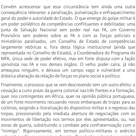
Convém acrescentar que essa circunstância tem ainda uma outra
consequência relevante: a paralisação, pulverização e enfraquecimento
geral do poder e autoridade do Estado. O que emerge do golpe militar é
um poder poliédrico de competências conflituantes e debilitadas: uma
Junta de Salvação Nacional sem poder real nas FA, um Governo
Provisório sem poderes sobre as FA e com as forças policiais e
ministérios paralisados, um Conselho de Estado de competências
largamente retóricas e, fora desta lógica institucional (ainda que
representada no Conselho de Estado), a Coordenadora do Programa do
MFA, única sede de poder efetivo, mas em forte disputa com a fação
spinolista nas FA e nos demais órgãos. O velho poder caíra, já não
ameaçava ninguém, e deixava um campo vago e vulnerável a uma
drástica alteração da relação de forças no plano social e político.
Finalmente, o processo que se vem descrevendo tem um outro efeito: a
cessação a curto prazo da guerra colonial nas três frentes e a formação,
quer nos contingentes em África, quer na opinião pública portuguesa,
de um forte movimento recusando novos embarques de tropas para as
colónias, exigindo a litoralização do dispositivo militar e o regresso das
tropas, pressionando pela imediata abertura de negociações com os
movimentos de libertação nos termos por eles apresentados, ou, nas
zonas de guerra, substituindo o combate pela confraternização com o
“inimigo”. Rigorosamente, em termos político-militares o exército