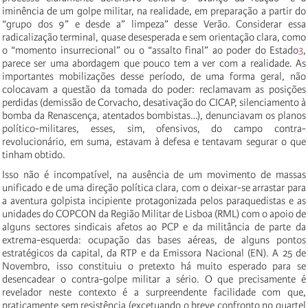
iminência de um golpe militar, na realidade, em preparação a partir do
“grupo dos 9” e desde a” limpeza” desse Verão. Considerar essa
radicalização terminal, quase desesperada e sem orientação clara, como
o “momento insurrecional” ou o “assalto final” ao poder do Estado
3
,
parece ser uma abordagem que pouco tem a ver com a realidade. As
importantes mobilizações desse período, de uma forma geral, não
colocavam a questão da tomada do poder: reclamavam as posições
perdidas (demissão de Corvacho, desativação do CICAP, silenciamento à
bomba da Renascença, atentados bombistas…), denunciavam os planos
político-militares, esses, sim, ofensivos, do campo contra-
revolucionário, em suma, estavam à defesa e tentavam segurar o que
tinham obtido.
Isso não é incompatível, na ausência de um movimento de massas
unificado e de uma direção política clara, com o deixar-se arrastar para
a aventura golpista incipiente protagonizada pelos paraquedistas e as
unidades do COPCON da Região Militar de Lisboa (RML) com o apoio de
alguns sectores sindicais afetos ao PCP e da militância de parte da
extrema-esquerda: ocupação das bases aéreas, de alguns pontos
estratégicos da capital, da RTP e da Emissora Nacional (EN). A 25 de
Novembro, isso constituiu o pretexto há muito esperado para se
desencadear o contra-golpe militar a sério. O que precisamente é
revelador neste contexto é a surpreendente facilidade com que,
praticamente sem resistência (excetuando o breve confronto no quartel