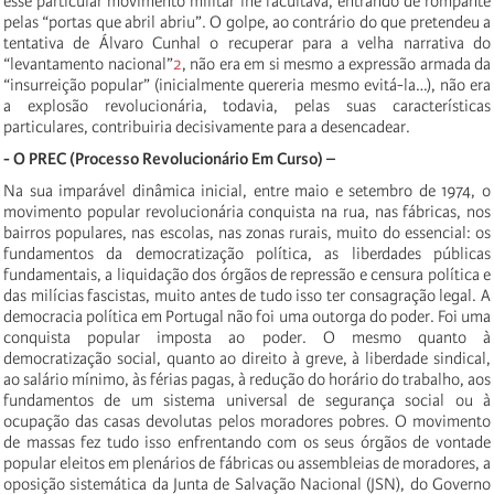
esse particular movimento militar lhe facultava, entrando de rompante
pelas “portas que abril abriu”. O golpe, ao contrário do que pretendeu a
tentativa de Álvaro Cunhal o recuperar para a velha narrativa do
“levantamento nacional”
2
, não era em si mesmo a expressão armada da
“insurreição popular” (inicialmente quereria mesmo evitá-la…), não era
a explosão revolucionária, todavia, pelas suas características
particulares, contribuiria decisivamente para a desencadear.
- O PREC (Processo Revolucionário Em Curso) –
Na sua imparável dinâmica inicial, entre maio e setembro de 1974, o
movimento popular revolucionária conquista na rua, nas fábricas, nos
bairros populares, nas escolas, nas zonas rurais, muito do essencial: os
fundamentos da democratização política, as liberdades públicas
fundamentais, a liquidação dos órgãos de repressão e censura política e
das milícias fascistas, muito antes de tudo isso ter consagração legal. A
democracia política em Portugal não foi uma outorga do poder. Foi uma
conquista popular imposta ao poder. O mesmo quanto à
democratização social, quanto ao direito à greve, à liberdade sindical,
ao salário mínimo, às férias pagas, à redução do horário do trabalho, aos
fundamentos de um sistema universal de segurança social ou à
ocupação das casas devolutas pelos moradores pobres. O movimento
de massas fez tudo isso enfrentando com os seus órgãos de vontade
popular eleitos em plenários de fábricas ou assembleias de moradores, a
oposição sistemática da Junta de Salvação Nacional (JSN), do Governo