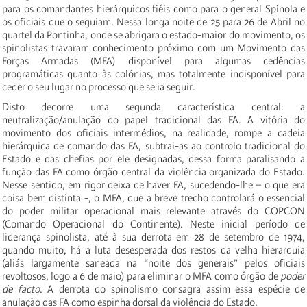
para os comandantes hierárquicos fiéis como para o general Spínola e
os oficiais que o seguiam. Nessa longa noite de 25 para 26 de Abril no
quartel da Pontinha, onde se abrigara o estado-maior do movimento, os
spinolistas travaram conhecimento próximo com um Movimento das
Forças Armadas (MFA) disponível para algumas cedências
programáticas quanto às colónias, mas totalmente indisponível para
ceder o seu lugar no processo que se ia seguir.
Disto decorre uma segunda característica central: a
neutralização/anulação do papel tradicional das FA. A vitória do
movimento dos oficiais intermédios, na realidade, rompe a cadeia
hierárquica de comando das FA, subtrai-as ao controlo tradicional do
Estado e das chefias por ele designadas, dessa forma paralisando a
função das FA como órgão central da violência organizada do Estado.
Nesse sentido, em rigor deixa de haver FA, sucedendo-lhe – o que era
coisa bem distinta -, o MFA, que a breve trecho controlará o essencial
do poder militar operacional mais relevante através do COPCON
(Comando Operacional do Continente). Neste inicial período de
liderança spinolista, até à sua derrota em 28 de setembro de 1974,
quando muito, há a luta desesperada dos restos da velha hierarquia
(aliás largamente saneada na “noite dos generais” pelos oficiais
revoltosos, logo a 6 de maio) para eliminar o MFA como órgão de
poder
de facto
. A derrota do spinolismo consagra assim essa espécie de
anulação das FA como espinha dorsal da violência do Estado.