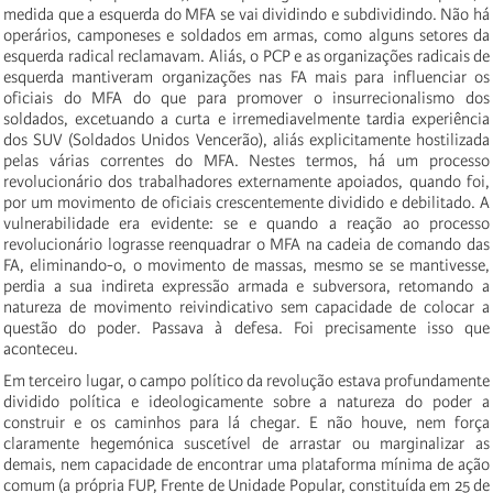
medida que a esquerda do MFA se vai dividindo e subdividindo. Não há
operários, camponeses e soldados em armas, como alguns setores da
esquerda radical reclamavam. Aliás, o PCP e as organizações radicais de
esquerda mantiveram organizações nas FA mais para influenciar os
oficiais do MFA do que para promover o insurrecionalismo dos
soldados, excetuando a curta e irremediavelmente tardia experiência
dos SUV (Soldados Unidos Vencerão), aliás explicitamente hostilizada
pelas várias correntes do MFA. Nestes termos, há um processo
revolucionário dos trabalhadores externamente apoiados, quando foi,
por um movimento de oficiais crescentemente dividido e debilitado. A
vulnerabilidade era evidente: se e quando a reação ao processo
revolucionário lograsse reenquadrar o MFA na cadeia de comando das
FA, eliminando-o, o movimento de massas, mesmo se se mantivesse,
perdia a sua indireta expressão armada e subversora, retomando a
natureza de movimento reivindicativo sem capacidade de colocar a
questão do poder. Passava à defesa. Foi precisamente isso que
aconteceu.
Em terceiro lugar, o campo político da revolução estava profundamente
dividido política e ideologicamente sobre a natureza do poder a
construir e os caminhos para lá chegar. E não houve, nem força
claramente hegemónica suscetível de arrastar ou marginalizar as
demais, nem capacidade de encontrar uma plataforma mínima de ação
comum (a própria FUP, Frente de Unidade Popular, constituída em 25 de