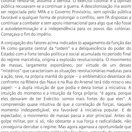
colonial rendia-se, assumia a derrota. O exército colonial e a opinião
pública recusavam-se a continuar a guerra. A descolonização iria assim
ser negociada pelo MFA e o Governo Provisório, sem opinião pública
favorável a qualquer forma de prolongar o conflito, sem FA dispostas a
continuar a combater e sem apoio internacional para algo que não fosse
a autodeterminação e a independência para os povos das colónias.
Começava o fim do império.
A conjugação dos fatores acima indicados (o apagamento da função das
FA como garante central da “ordem” e a deliquescência do poder do
Estado) com a forte tensão política e social acumulada no período final
do regime marcelista, origina a explosão revolucionária. O movimento
de massas, largamente espontâneo, por virtude de um desses
“mistérios” que caracterizam as situações revolucionárias maduras para
a ação, teve, na própria manhã do golpe – o emblemático desenlace do
confronto na Ribeira das Naus e na Rua do Arsenal terá tido nisso o seu
papel
1
– a dupla intuição de que podia e devia tomar a iniciativa. A
intuição do momento e a intuição da força própria: “é agora, porque
eles deixaram de ter Exército: somos mais fortes do que eles”. A
compreensão quase intuitiva de que a correlação de forças, naquele
momento indesperdiçável, era favorável à iniciativa popular. E de
espectador, o movimento de massas passa a ator principal. Antes do
golpe militar, por si só, não obstante a sua força e radicalidade, não
conseguiria derrubar o regime. Mas agora agarrava a oportunidade que