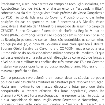
Precisamente, a segunda derrota do campo da revolução socialista, em
Agosto/Setembro de 1974, é o afastamento da “esquerda militar”,
sobretudo da ala dita “gonçalvista “mais próxima de Vasco Gonçalves e
do PCP, não só da liderança do Governo Provisório como das fortes
posições detidas no aparelho militar: é encerrada a V Divisão, Vasco
Gonçalves é afastado de 1º Ministro e impedido de assumir o cargo de
CEMGFA, Eurico Corvacho é demitido da chefia da Região Militar do
Norte (RMN), os “gonçalvistas” são colocados em minoria no Conselho
da Revolução perdendo 9 conselheiros, são readmitidos os conselheiros
do “grupo dos 9”, o novo VI Governo é uma clara guinada à direita.
Sobram Otelo Saraiva de Carvalho e o COPCON, mas o cerco a este
último núcleo do revolucionarismo militar começa de imediato. O que
sai deste embate é uma substancial alteração da correlação de forças a
nível político e militar: nas chefias dos três ramos das FA e no Governo
instalam-se agora opositores ao curso revolucionário. Não era o fim,
mas era o prefácio do fim.
Com o processo revolucionário em curso, deter as cúpulas do poder
político e até das chefias militares não bastava para resolver a situação.
Havia um movimento de massas disposto a lutar pelo que tinha
conquistado. A “contra ofensiva das lutas populares”, como lhe
chamará o PCP, será forte e prolongada, mas representa já, não obstante
a sua capacidade de mobilização entre Setembro e Novembro, um
processo claramente defensivo contra o “avanço da reação” e a