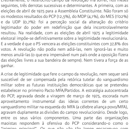
seguintes, três derrotas sucessivas e determinantes. A primeira, com as
eleições de abril de 1975 para a Assembleia Constituinte. Não foram só
os modestos resultados do PCP (12,5%), do MDP (4,1%), do MES (1’02%)
e da UDP (0,7%): foi a perceção social da alteração do critério
legitimador do poder em redefinição que dela incontrolavelmente
resultou. Na realidade, com as eleições de abril 1975 a legitimidade
eleitoral impõe-se definitivamente sobre a legitimidade revolucionária.
E a verdade é que o PS vencera as eleições constituintes com 37,8% dos
votos. A revolução não podia nem adiá-las, nem ignorá-las e muito
menos anulá-las (o que era impensável num país onde a oposição fizera
das eleições livres a sua bandeira de sempre). Nem tivera a força de as
ganhar.
A crise de legitimidade que fere o campo da revolução, nem sequer será
suscetível de ser compensada pela retórica tutelar do vanguardismo
militar sobre as futuras instituições democráticas que se pretendeu
estabelecer no primeiro Pacto MFA/Partidos. A estratégia autocentrada
do PCP, agravada desde a viragem de março de 1975, escorada num
aproveitamento instrumental das ideias correntes de um certo
vanguardismo militar na esquerda do MFA (a célebre aliança povo/MFA),
agravam duplamente as divisões do campo revolucionário. Desde logo,
entre os seus vários componentes. Uma parte das organizações
maoistas respondem à ofensiva do PCP considerando-o como o
“inimigo principal”. Os que não vão tão longe encaram-no com