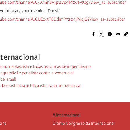
tube.com/channel/UC4XnnKBA1pttVb9M061-5Qg?view_as=
subscribe
r
evolutionary youth seminar Dansk"
tube.com/channel/UCUEzx5TCOdimPY204JPgcJQ?view_as=
subscribe
r
nternacional
rismo neofascista e todas as formas de imperialismo
agressão imperialista contra a Venezuela!
de Israel!
de resistência antifascista e anti-imperialista
A Internacional
oint
Último Congresso da Internacional