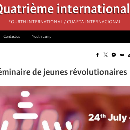
uatrième internationa
Fourth International / Cuarta Internacional
Contactos
Youth camp
éminaire de jeunes révolutionaires