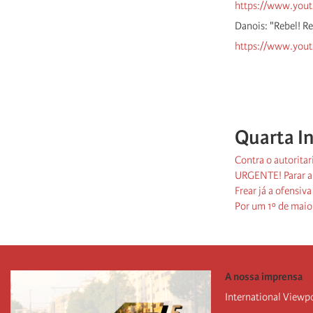
https://www.you
Danois: "Rebel! R
https://www.you
Quarta I
Contra o autorita
URGENTE! Parar a 
Frear já a ofensiva 
Por um 1º de maio 
A nossa imprensa
International Viewp