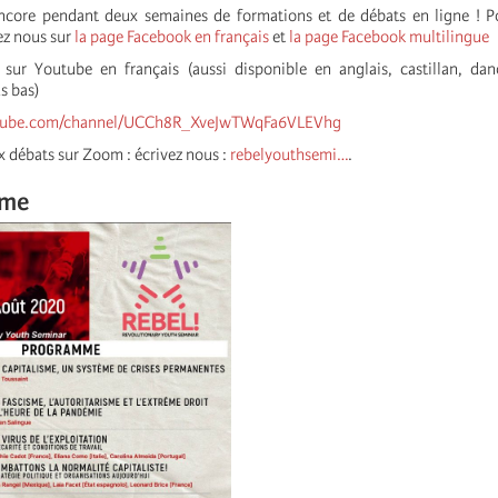
ncore pendant deux semaines de formations et de débats en ligne ! Po
ez nous sur
la page Facebook en français
et
la page Facebook multilingue
sur Youtube en français (aussi disponible en anglais, castillan, dano
s bas)
utube.com/channel/UCCh8R_XveJwTWqFa6VLEVhg
x débats sur Zoom : écrivez nous :
rebelyouthsemi…
.
mme