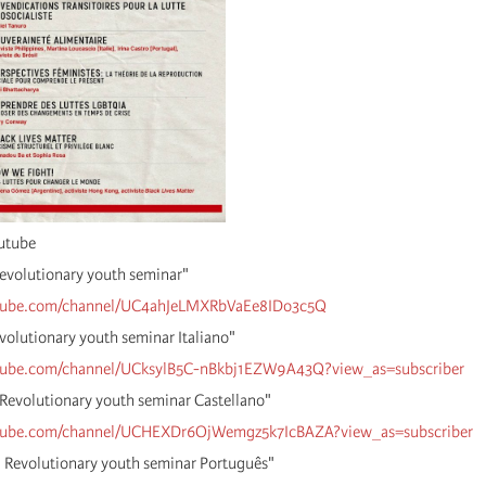
outube
Revolutionary youth seminar"
tube.com/channel/UC4ahJeLMXRbVaEe8IDo3c5Q
Revolutionary youth seminar Italiano"
tube.com/channel/UCksylB5C-nBkbj1EZW9A43Q?view_as=
subscribe
r
! Revolutionary youth seminar Castellano"
tube.com/channel/UCHEXDr6OjWemgz5k7IcBAZA?view_as=
subscribe
r
l! Revolutionary youth seminar Portugu
ês
"