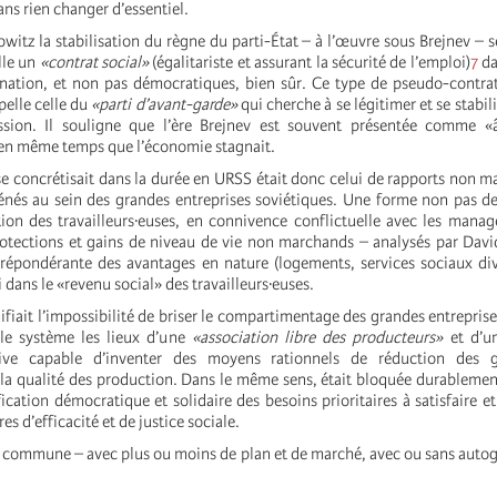
sans rien changer d’essentiel.
itz la stabilisation du règne du parti-État – à l’œuvre sous Brejnev – s
lle un
«contrat social»
(égalitariste et assurant la sécurité de l’emploi)
7
da
nation, et non pas démocratiques, bien sûr. Ce type de pseudo-contra
pelle celle du
«parti d’avant-garde»
qui cherche à se légitimer et se stabi
ssion. Il souligne que l’ère Brejnev est souvent présentée comme «
s en même temps que l’économie stagnait.
se concrétisait dans la durée en URSS était donc celui de rapports non 
nés au sein des grandes entreprises soviétiques. Une forme non pas d
tion des travailleurs·euses, en connivence conflictuelle avec les manage
 protections et gains de niveau de vie non marchands – analysés par Dav
prépondérante des avantages en nature (logements, services sociaux div
i dans le «revenu social» des travailleurs·euses.
ifiait l’impossibilité de briser le compartimentage des grandes entreprise
 le système les lieux d’une
«association libre des producteurs»
et d’u
ctive capable d’inventer des moyens rationnels de réduction des g
 la qualité des production. Dans le même sens, était bloquée durableme
fication démocratique et solidaire des besoins prioritaires à satisfaire e
s d’efficacité et de justice sociale.
se commune – avec plus ou moins de plan et de marché, avec ou sans autog