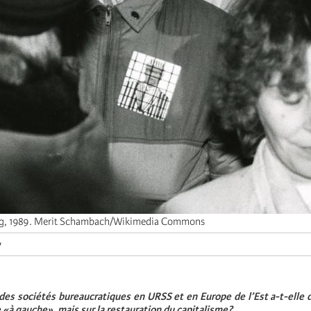
ig, 1989. Merit Schambach/Wikimedia Commons
y
 des sociétés bureaucratiques en URSS et en Europe de l’Est a-t-elle
e «à gauche», mais sur la restauration du capitalisme?