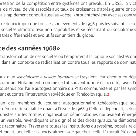
pression de la compétition entre systèmes ont prévalu. En URSS, la vict
ns de niveau de vie associés aux taux de croissance d’après-guerre ont 
mais rapidement conduit aussi au «dégel khrouchtchevien» avec ses contra
tre deux» impur que tous les soulèvements de 1956 puis les suivants se son
sociétés «transitoires» non capitalistes et se réclamant du socialisme s
très différenciés et évolutifs sur un tiers du globe.
ce des «années 1968»
transformation de ces sociétés où l’emporterait la logique socialiste/com
 dans un contexte de radicalisation contre tous les rapports de dominati
éaux d’un
«socialisme à visage humain»
se frayaient leur chemin en dépi
cratique. Notamment, comme ce fut souvent ignoré et occulté, avec l’
soutenus par l’aile autogestionnaire du Parti communiste et par les syndi
nt et contre l’intervention soviétique en Tchécolovaquie.
2
, un des membres du courant autogestionnaire tchécoslovaque soul
démocratie socialiste quant à l’issue de 1968.
3
Celle-ci dépendait, selon 
nistes sur les formes d’oganisation démocratiques qui avaient émergé
s universités, revendiquant une dignité et des droits qu’aucune démocra
de reconnaître. Traversant toutes les institutions du système, populaire d
éfendait, une telle «issue» (vraiment «de gauche», celle-là) aurait été capa