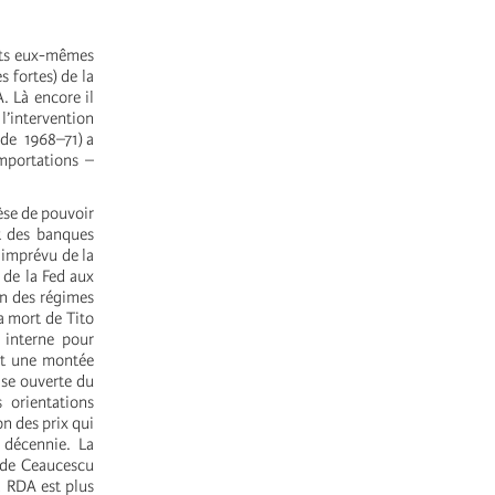
États eux-mêmes
 fortes) de la
. Là encore il
 l’intervention
 de 1968–71) a
mportations –
hèse de pouvoir
t des banques
 imprévu de la
 de la Fed aux
un des régimes
a mort de Tito
 interne pour
 et une montée
ise ouverte du
 orientations
on des prix qui
 décennie. La
 de Ceaucescu
a RDA est plus