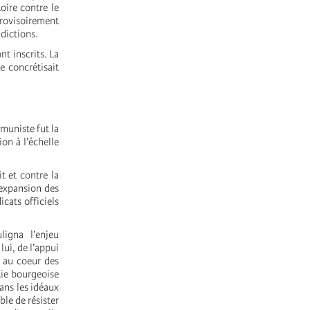
oire contre le
provisoirement
dictions.
t inscrits. La
e concrétisait
muniste fut la
on à l’échelle
t et contre la
expansion des
cats officiels
igna l’enjeu
lui, de l’appui
 au coeur des
tie bourgeoise
ans les idéaux
ble de résister