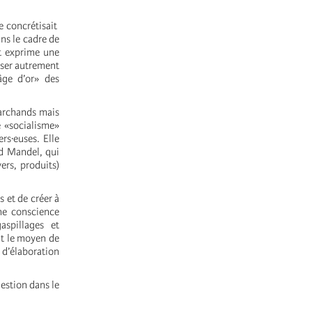
e concrétisait
ns le cadre de
t exprime une
liser autrement
âge d’or» des
marchands mais
e «socialisme»
rs·euses. Elle
id Mandel, qui
ers, produits)
s et de créer à
ne conscience
aspillages et
nt le moyen de
t d’élaboration
estion dans le