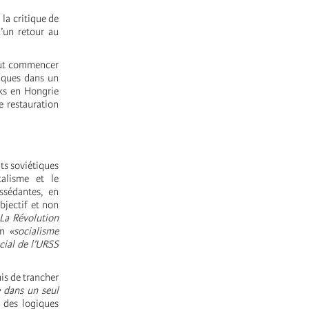
la critique de
d’un retour au
faut commencer
aques dans un
nks en Hongrie
e restauration
ts soviétiques
talisme et le
ssédantes, en
bjectif et non
La Révolution
un
«socialisme
cial de l’URSS
is de trancher
 dans un seul
 des logiques