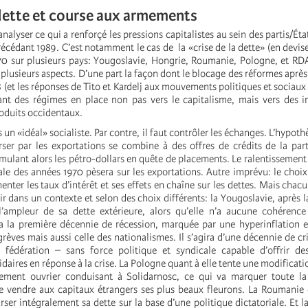
 dette et course aux armements
 analyser ce qui a renforçé les pressions capitalistes au sein des partis/
écédant 1989. C’est notamment le cas de la «crise de la dette» (en devises
70 sur plusieurs pays: Yougoslavie, Hongrie, Roumanie, Pologne, et RDA
 plusieurs aspects. D’une part la façon dont le blocage des réformes après
 (et les réponses de Tito et Kardelj aux mouvements politiques et sociaux
nt des régimes en place non pas vers le capitalisme, mais vers des i
roduits occidentaux.
s un «idéal» socialiste. Par contre, il faut contrôler les échanges. L’hypot
er par les exportations se combine à des offres de crédits de la par
mulant alors les pétro-dollars en quête de placements. Le ralentissement
le des années 1970 pèsera sur les exportations. Autre imprévu: le choix
nter les taux d’intérêt et ses effets en chaîne sur les dettes. Mais chac
r dans un contexte et selon des choix différents: la Yougoslavie, après l
l’ampleur de sa dette extérieure, alors qu’elle n’a aucune cohérence
era la première décennie de récession, marquée par une hyperinflation
rèves mais aussi celle des nationalismes. Il s’agira d’une décennie de cr
 fédération – sans force politique et syndicale capable d’offrir des
daires en réponse à la crise. La Pologne quant à elle tente une modificati
vement ouvrier conduisant à Solidarnosc, ce qui va marquer toute la
e vendre aux capitaux étrangers ses plus beaux fleurons. La Roumanie
er intégralement sa dette sur la base d’une politique dictatoriale. Et l