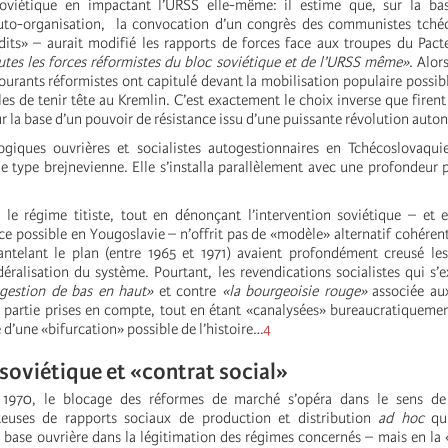
 soviétique en impactant l’URSS elle-même: il estime que, sur la bas
auto-organisation, la convocation d’un congrès des communistes tché
rdits» – aurait modifié les rapports de forces face aux troupes du Pact
tes les forces réformistes du bloc soviétique et de l’URSS même»
. Alor
courants réformistes ont capitulé devant la mobilisation populaire possibl
es de tenir tête au Kremlin. C’est exactement le choix inverse que firent 
sur la base d’un pouvoir de résistance issu d’une puissante révolution aut
giques ouvrières et socialistes autogestionnaires en Tchécoslovaquie
e type brejnevienne. Elle s’installa parallèlement avec une profondeur p
e régime titiste, tout en dénonçant l’intervention soviétique – et e
possible en Yougoslavie – n’offrit pas de «modèle» alternatif cohérent
telant le plan (entre 1965 et 1971) avaient profondément creusé les 
déralisation du système. Pourtant, les revendications socialistes qui s’
ogestion de bas en haut»
et contre
«la bourgeoisie rouge»
associée au
 partie prises en compte, tout en étant «canalysées» bureaucratiquement.
 d’une «bifurcation» possible de l’histoire…
4
soviétique et «contrat social»
 1970, le blocage des réformes de marché s’opéra dans le sens de
rteuses de rapports sociaux de production et distribution
ad hoc
qui
a base ouvrière dans la légitimation des régimes concernés – mais en la 