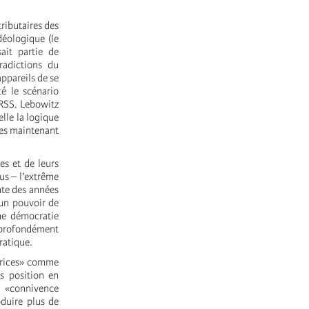
tributaires des
déologique (le
ait partie de
radictions du
ppareils de se
té le scénario
URSS. Lebowitz
lle la logique
les maintenant
es et de leurs
us – l’extrême
nte des années
’un pouvoir de
une démocratie
 profondément
ratique.
·trices» comme
s position en
e «connivence
oduire plus de