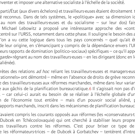
venter et imposer une alternative socialiste à l’échelle de la société.
 parti/État (aux divers échelons) et travailleurs·euses étaient étroitement 
té reconnus. Dans de tels systèmes, le «politique» avec sa dimension i
 au nom des travailleurs·euses et du socialisme – sur leur dos) fais
e». Michael Lebowitz a proposé une intéressante approche des «cont
entré sur l’URSS, notamment dans cette phase. Il souligne le besoin des a
l’on a vu cette logique dans tous les pays concernés – quel qu’ait é
 de leur origine, en s’émancipant y compris de la dépendance envers l’
urs rapports de domination (politico-sociaux) spécifiques – ce qu’il appe
-garde»
régnant au nom des travailleurs·euses – en les dirigeant (donc en 
aliénée).
rètes des relations
ad hoc
reliant les travailleurs·euses et managers·eus
tionnels» ont démontré – même en l’absence de droits de grève reconn
ce des travailleurs·euses aux réformes marchandes, même dans leur varia
 aux gâchis de la planification bureaucratique.
6
Il s’agissait non pas d
 – car celui-ci aurait eu besoin de se réaliser à l’échelle globale d’
in de l’économie tout entière – mais d’un pouvoir social aliéné,
apports marchands, inscrit dans les mécanismes de planification bureauc
avaient compris les courants opposés aux réformes (les «conservateurs
ubcek en Tchécoslovaquie) qui ont cherché à stabiliser leurs propre
es travailleurs contre les réformes. C’est pour briser ce type d
ue les réformateurs·trices – de Dubcek à Gorbatchev – tentèrent d’intr