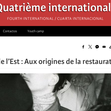
uatrième internationa
Fourth International / Cuarta Internacional
Contactos
Youth camp
 l’Est : Aux origines de la restaura