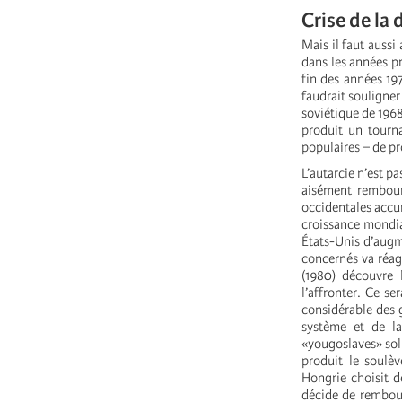
Crise de la
Mais il faut aussi
dans les années pr
fin des années 19
faudrait souligner
soviétique de 1968
produit un tourna
populaires – de p
L’autarcie n’est pa
aisément rembours
occidentales accu
croissance mondia
États-Unis d’augme
concernés va réagi
(1980) découvre 
l’affronter. Ce s
considérable des g
système et de la
«yougoslaves» soli
produit le soulè
Hongrie choisit d
décide de rembours