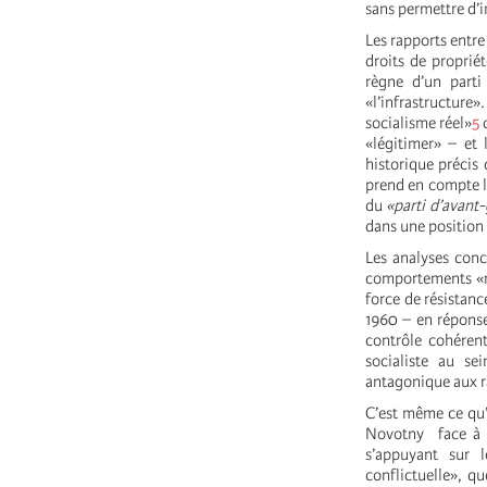
sans permettre d’in
Les rapports entre
droits de proprié
règne d’un parti
«l’infrastructur
socialisme réel»
5
c
«légitimer» – et 
historique précis
prend en compte le
du
«parti d’avant
dans une position 
Les analyses conc
comportements «ra
force de résistan
1960 – en réponse
contrôle cohérent
socialiste au se
antagonique aux r
C’est même ce qu’
Novotny face à D
s’appuyant sur l
conflictuelle», q