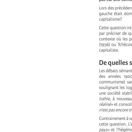
Lors des précédent
gauche était domi
capitalisme?
Cette question int
par préciser de q
contexte où les p
(1956) ou Tchécos
capitaliste.
De quelles 
Les débats sémant
des années 1920
communisme) sans
soulignant les log
une société stabi
trahie
, à nouveau
réalisé»
et consol
n’est pas encore 
Contrairement à so
cette question. L
pays»
et l’hégémo