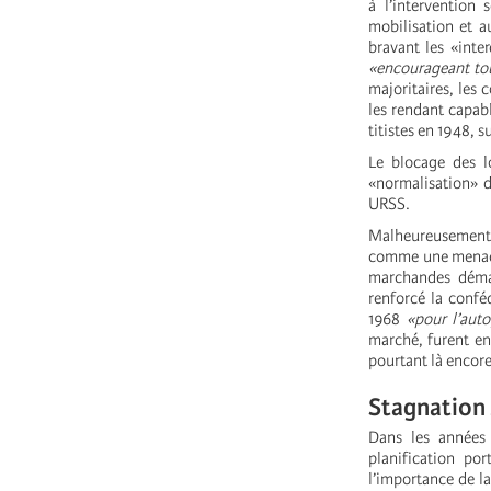
à l’intervention
mobilisation et 
bravant les «inte
«encourageant tou
majoritaires, les 
les rendant capabl
titistes en 1948, 
Le blocage des lo
«normalisation» d
URSS.
Malheureusement l
comme une menace 
marchandes déman
renforcé la confé
1968
«pour l’aut
marché, furent en
pourtant là encore
Stagnation 
Dans les années
planification po
l’importance de l