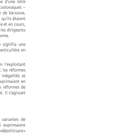
e d’une telle
coslovaques –
e de Varsovie,
s qu’ils étaient
e et en cours,
les dirigeants
onome.
 signifia une
articulière en
n l’exploitant
: les réformes
inégalités et
exprimaient en
x réformes de
 Il s’agissait
 variantes de
 exprimaient
«dépolitisant»