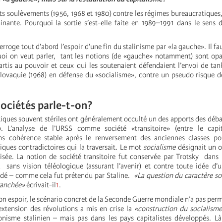
s soulèvements (1956, 1968 et 1980) contre les régimes bureaucratiques, 
nante. Pourquoi la sortie s’est-elle faite en 1989–1991 dans le sens 
erroge tout d’abord l’espoir d’une fin du stalinisme par «la gauche». Il 
uoi on veut parler, tant les notions (de «gauche» notamment) sont op
artis au pouvoir et ceux qui les soutenaient défendaient l’envoi de ta
lovaquie (1968) en défense du «socialisme», contre un pseudo risque d
sociétés parle-t-on?
iques souvent stériles ont généralement occulté un des apports des déba
. L’analyse de l’URSS comme société «transitoire» (entre le capi
 cohérence stable après le renversement des anciennes classes po
iques contradictoires qui la traversait. Le mot
socialisme
désignait un o
lisée. La notion de société transitoire fut conservée par Trotsky dans
 sans vision téléologique (assurant l’avenir) et contre toute idée d’
idé – comme cela fut prétendu par Staline.
«La question du caractère so
tranchée»
écrivait-il
1
.
n espoir, le scénario concret de la Seconde Guerre mondiale n’a pas perm
’extension des révolutions a mis en crise la
«construction du socialisme
nisme stalinien – mais pas dans les pays capitalistes développés. Là