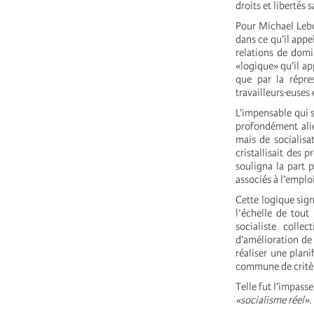
droits et libertés 
Pour Michael Lebow
dans ce qu’il appe
relations de domi
«logique» qu’il ap
que par la répre
travailleurs·euse
L’impensable qui 
profondément alié
mais de socialisa
cristallisait des
souligna la part 
associés à l’emplo
Cette logique sign
l‘échelle de tout
socialiste colle
d’amélioration de
réaliser une plani
commune de critère
Telle fut l’impas
«socialisme réel»
.