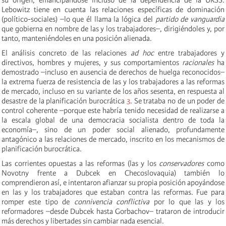
Lebowitz tiene en cuenta las relaciones específicas de dominación
(político-sociales) –lo que él llama la lógica del
partido de vanguardia
que gobierna en nombre de las y los trabajadores–, dirigiéndoles y, por
tanto, manteniéndoles en una posición alienada.
El análisis concreto de las relaciones
ad hoc
entre trabajadores y
directivos, hombres y mujeres, y sus comportamientos
racionales
ha
demostrado –incluso en ausencia de derechos de huelga reconocidos–
la extrema fuerza de resistencia de las y los trabajadores a las reformas
de mercado, incluso en su variante de los años sesenta, en respuesta al
desastre de la planificación burocrática
3
. Se trataba no de un poder de
control coherente –porque este habría tenido necesidad de realizarse a
la escala global de una democracia socialista dentro de toda la
economía–, sino de un poder social alienado, profundamente
antagónico a las relaciones de mercado, inscrito en los mecanismos de
planificación burocrática.
Las corrientes opuestas a las reformas (las y los
conservadores
como
Novotny frente a Dubcek en Checoslovaquia) también lo
comprendieron así, e intentaron afianzar su propia posición apoyándose
en las y los trabajadores que estaban contra las reformas. Fue para
romper este tipo de
connivencia conflictiva
por lo que las y los
reformadores –desde Dubcek hasta Gorbachov– trataron de introducir
más derechos y libertades sin cambiar nada esencial.