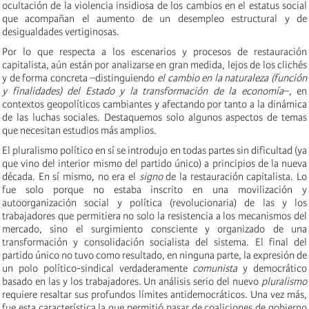
ocultación de la violencia insidiosa de los cambios en el estatus social
que acompañan el aumento de un desempleo estructural y de
desigualdades vertiginosas.
Por lo que respecta a los escenarios y procesos de restauración
capitalista, aún están por analizarse en gran medida, lejos de los clichés
y de forma concreta –distinguiendo
el cambio en la naturaleza (función
y finalidades) del Estado y la transformación de la economía
–, en
contextos geopolíticos cambiantes y afectando por tanto a la dinámica
de las luchas sociales. Destaquemos solo algunos aspectos de temas
que necesitan estudios más amplios.
El pluralismo político en sí se introdujo en todas partes sin dificultad (ya
que vino del interior mismo del partido único) a principios de la nueva
década. En sí mismo, no era el
signo
de la restauración capitalista. Lo
fue solo porque no estaba inscrito en una movilización y
autoorganización social y política (revolucionaria) de las y los
trabajadores que permitiera no solo la resistencia a los mecanismos del
mercado, sino el surgimiento consciente y organizado de una
transformación y consolidación socialista del sistema. El final del
partido único no tuvo como resultado, en ninguna parte, la expresión de
un polo político-sindical verdaderamente
comunista
y democrático
basado en las y los trabajadores. Un análisis serio del nuevo
pluralismo
requiere resaltar sus profundos límites antidemocráticos. Una vez más,
fue esta característica la que permitió pasar de coaliciones de gobierno