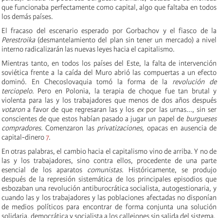
que funcionaba perfectamente como capital, algo que faltaba en todos
los demás países.
El fracaso del escenario esperado por Gorbachov y el fiasco de la
Perestroika
(desmantelamiento del plan sin tener un mercado) a nivel
interno radicalizarán las nuevas leyes hacia el capitalismo.
Mientras tanto, en todos los países del Este, la falta de intervención
soviética frente a la caída del Muro abrió las compuertas a un efecto
dominó. En Checoslovaquia tomó la forma de la
revolución de
terciopelo
. Pero en Polonia, la terapia de choque fue tan brutal y
violenta para las y los trabajadores que menos de dos años después
votaron
a favor de que regresaran las y los
ex
por las urnas..., sin ser
conscientes de que estos habían pasado a jugar un papel de
burgueses
compradores
. Comenzaron las
privatizaciones
, opacas en ausencia de
capital-dinero
7
.
En otras palabras, el cambio hacia el capitalismo vino de arriba. Y no de
las y los trabajadores, sino contra ellos, procedente de una parte
esencial de los aparatos
comunistas
. Históricamente, se produjo
después de la represión sistemática de los principales episodios que
esbozaban una revolución antiburocrática socialista, autogestionaria, y
cuando las y los trabajadores y las poblaciones afectadas no disponían
de medios políticos para encontrar de forma conjunta una solución
solidaria, democrática y socialista a los callejones sin salida del sistema.