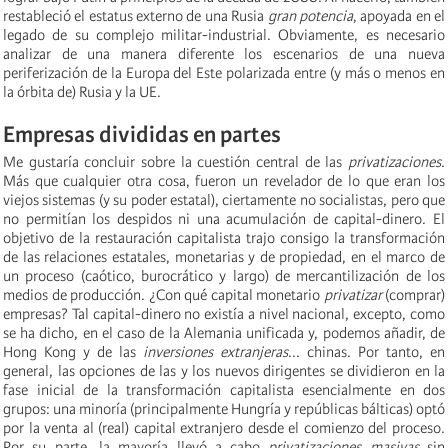
restableció el estatus externo de una Rusia
gran potencia
, apoyada en el
legado de su complejo militar-industrial. Obviamente, es necesario
analizar de una manera diferente los escenarios de una nueva
periferización de la Europa del Este polarizada entre (y más o menos en
la órbita de) Rusia y la UE.
Empresas divididas en partes
Me gustaría concluir sobre la cuestión central de las
privatizaciones
.
Más que cualquier otra cosa, fueron un revelador de lo que eran los
viejos sistemas (y su poder estatal), ciertamente no socialistas, pero que
no permitían los despidos ni una acumulación de capital-dinero. El
objetivo de la restauración capitalista trajo consigo la transformación
de las relaciones estatales, monetarias y de propiedad, en el marco de
un proceso (caótico, burocrático y largo) de mercantilización de los
medios de producción. ¿Con qué capital monetario
privatizar
(comprar)
empresas? Tal capital-dinero no existía a nivel nacional, excepto, como
se ha dicho, en el caso de la Alemania unificada y, podemos añadir, de
Hong Kong y de las
inversiones extranjeras
... chinas. Por tanto, en
general, las opciones de las y los nuevos dirigentes se dividieron en la
fase inicial de la transformación capitalista esencialmente en dos
grupos: una minoría (principalmente Hungría y repúblicas bálticas) optó
por la venta al (real) capital extranjero desde el comienzo del proceso.
Por su parte, la mayoría llevó a cabo
privatizaciones masivas
sin