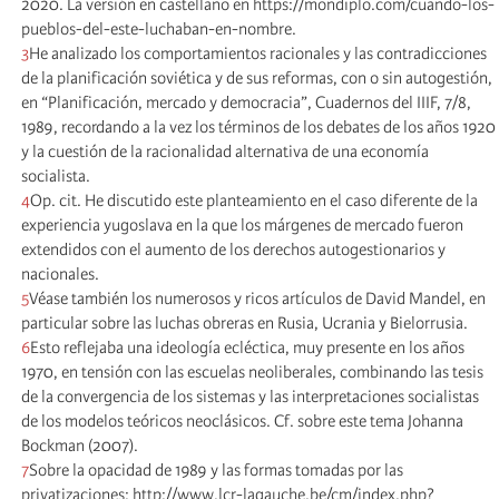
2020. La versión en castellano en https://mondiplo.com/cuando-los-
pueblos-del-este-luchaban-en-nombre.
3
He analizado los comportamientos racionales y las contradicciones
de la planificación soviética y de sus reformas, con o sin autogestión,
en “Planificación, mercado y democracia”, Cuadernos del IIIF, 7/8,
1989, recordando a la vez los términos de los debates de los años 1920
y la cuestión de la racionalidad alternativa de una economía
socialista.
4
Op. cit. He discutido este planteamiento en el caso diferente de la
experiencia yugoslava en la que los márgenes de mercado fueron
extendidos con el aumento de los derechos autogestionarios y
nacionales.
5
Véase también los numerosos y ricos artículos de David Mandel, en
particular sobre las luchas obreras en Rusia, Ucrania y Bielorrusia.
6
Esto reflejaba una ideología ecléctica, muy presente en los años
1970, en tensión con las escuelas neoliberales, combinando las tesis
de la convergencia de los sistemas y las interpretaciones socialistas
de los modelos teóricos neoclásicos. Cf. sobre este tema Johanna
Bockman (2007).
7
Sobre la opacidad de 1989 y las formas tomadas por las
privatizaciones: http://www.lcr-lagauche.be/cm/index.php?