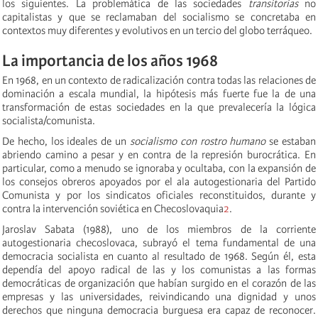
los siguientes. La problemática de las sociedades
transitorias
no
capitalistas y que se reclamaban del socialismo se concretaba en
contextos muy diferentes y evolutivos en un tercio del globo terráqueo.
La importancia de los años 1968
En 1968, en un contexto de radicalización contra todas las relaciones de
dominación a escala mundial, la hipótesis más fuerte fue la de una
transformación de estas sociedades en la que prevalecería la lógica
socialista/comunista.
De hecho, los ideales de un
socialismo con rostro humano
se estaban
abriendo camino a pesar y en contra de la represión burocrática. En
particular, como a menudo se ignoraba y ocultaba, con la expansión de
los consejos obreros apoyados por el ala autogestionaria del Partido
Comunista y por los sindicatos oficiales reconstituidos, durante y
contra la intervención soviética en Checoslovaquia
2
.
Jaroslav Sabata (1988), uno de los miembros de la corriente
autogestionaria checoslovaca, subrayó el tema fundamental de una
democracia socialista en cuanto al resultado de 1968. Según él, esta
dependía del apoyo radical de las y los comunistas a las formas
democráticas de organización que habían surgido en el corazón de las
empresas y las universidades, reivindicando una dignidad y unos
derechos que ninguna democracia burguesa era capaz de reconocer.