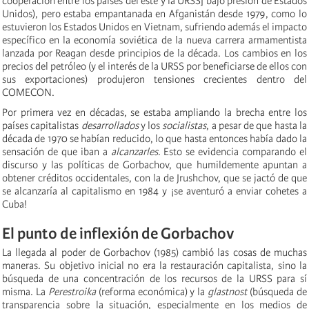
cooperación entre los países del este y la URSS] bajo presión de Estados
Unidos), pero estaba empantanada en Afganistán desde 1979, como lo
estuvieron los Estados Unidos en Vietnam, sufriendo además el impacto
específico en la economía soviética de la nueva carrera armamentista
lanzada por Reagan desde principios de la década. Los cambios en los
precios del petróleo (y el interés de la URSS por beneficiarse de ellos con
sus exportaciones) produjeron tensiones crecientes dentro del
COMECON.
Por primera vez en décadas, se estaba ampliando la brecha entre los
países capitalistas
desarrollados
y los
socialistas
, a pesar de que hasta la
década de 1970 se habían reducido, lo que hasta entonces había dado la
sensación de que iban a
alcanzarles
. Esto se evidencia comparando el
discurso y las políticas de Gorbachov, que humildemente apuntan a
obtener créditos occidentales, con la de Jrushchov, que se jactó de que
se alcanzaría al capitalismo en 1984 y ¡se aventuró a enviar cohetes a
Cuba!
El punto de inflexión de Gorbachov
La llegada al poder de Gorbachov (1985) cambió las cosas de muchas
maneras. Su objetivo inicial no era la restauración capitalista, sino la
búsqueda de una concentración de los recursos de la URSS para sí
misma. La
Perestroika
(reforma económica) y la
glastnost
(búsqueda de
transparencia sobre la situación, especialmente en los medios de