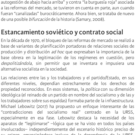
autogestión de abajo hacia arriba” y contra “la burguesía roja” asociada
a las reformas del mercado, se tuvieron en cuenta en parte, aun cuando
fueran “canalizadas” burocráticamente. Ahora bien, se trataba de nuevo
de una posible
bifurcación
de la historia (Samary, 2008).
Estancamiento soviético y contrato social
En la década de 1970, el bloqueo de las reformas de mercado se realizó a
base de variantes de planificación portadoras de relaciones sociales de
producción y distribución
ad hoc
que expresaban la importancia de la
base obrera en la legitimación de los regímenes en cuestión, pero
despolitizándola
, sin permitir que se inventara e impusiera una
alternativa socialista en la sociedad.
Las relaciones entre las y los trabajadores y el partido/Estado, en sus
diferentes niveles, dependían estrechamente de los derechos de
propiedad reconocidos. En esos sistemas, la
política
con su dimensión
ideológica (el reinado de un partido en nombre del socialismo y de las y
los trabajadores sobre sus espaldas) formaba parte de la i
nfraestructura
.
Michael Lebowitz (2017) ha propuesto un enfoque interesante de las
“contradicciones del socialismo real” centrado en la URSS,
especialmente en esa fase. Lebowitz destaca la necesidad de los
aparatos de “legitimarse” –lógica que se ha visto en todos los países
involucrados– independientemente del escenario histórico preciso de
su origen, emancipándose incluso de la dependencia de la URSS.