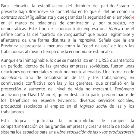
Para Lebowitz, la estabilización del dominio del partido-Estado –
presente bajo Brezhnev– se concretaba en lo que él define como un
contrato social
(igualitarista y que garantiza la seguridad en el empleo)
4
en el marco de relaciones de dominación y, por supuesto, no
democráticas. Este tipo de seudocontrato expresa una
lógica
que él
define como la del “partido de vanguardia” que busca legitimarse y
afianzarse de una forma distinta a la represiva. Señala que la era
Brezhnev se presenta a menudo como la “edad de oro” de los y las
trabajadoras al mismo tiempo que la economía se estancaba.
Aunque era inimaginable, lo que se materializó en la URSS durante todo
un período, dentro de las grandes empresas soviéticas, fueron unas
relaciones no comerciales y profundamente alienadas. Una forma no de
socialismo
, sino de socialización de las y los trabajadores, en
connivencia conflictiva con las y los gerentes, que cristalizó en la
protección y aumento del nivel de vida no mercantil. Fenómeno
analizado por David Mandel, quien destacó la parte predominante de
los beneficios en especie (vivienda, diversos servicios sociales,
productos) asociados al empleo en el
ingreso social
de las y los
trabajadores.
Esta lógica significaba la imposibilidad de romper la
compartimentación de las grandes empresas y crear a escala de todo el
sistema los espacios para una
libre asociación de las y los productores
y