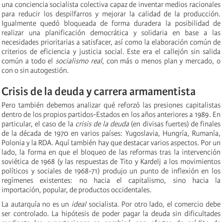
una conciencia socialista colectiva capaz de inventar medios racionales
para reducir los despilfarros y mejorar la calidad de la producción.
Igualmente quedó bloqueada de forma duradera la posibilidad de
realizar una planificación democrática y solidaria en base a las
necesidades prioritarias a satisfacer, así como la elaboración común de
criterios de eficiencia y justicia social. Este era el callejón sin salida
común a todo el
socialismo real
, con más o menos plan y mercado, o
con o sin autogestión.
Crisis de la deuda y carrera armamentista
Pero también debemos analizar qué reforzó las presiones capitalistas
dentro de los propios partidos-Estados en los años anteriores a 1989. En
particular, el caso de la
crisis de la deuda
(en divisas fuertes) de finales
de la década de 1970 en varios países: Yugoslavia, Hungría, Rumanía,
Polonia y la RDA. Aquí también hay que destacar varios aspectos. Por un
lado, la forma en que el bloqueo de las reformas tras la intervención
soviética de 1968 (y las respuestas de Tito y Kardelj a los movimientos
políticos y sociales de 1968-71) produjo un punto de inflexión en los
regímenes existentes: no hacia el capitalismo, sino hacia la
importación, popular, de productos occidentales.
La autarquía no es un
ideal
socialista. Por otro lado, el comercio debe
ser controlado. La hipótesis de poder pagar la deuda sin dificultades