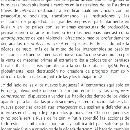
burguesas (procapitalistas) a cambios en la naturaleza de los Estados a
través de
reformas
destinadas a erradicar cualquier vínculo con un
pasado/futuro socialista, transformando las instituciones y las
relaciones de propiedad. Las grandes empresas, particularmente en
Rusia y en los países con las mismas estructuras de producción,
permanecieron durante un tiempo (con las pequeñas huertas) como
amortiguadores
de esta violencia, ofreciendo medios profundamente
degradados de
protección social
en especies. En Rusia, durante la
década de 1990, más de la mitad de los intercambios se basó en
relaciones de trueque, mientras el nuevo
capital
que se acumulaba por
la venta de materias primas al extranjero iba a colocarse en paraísos
fiscales (hasta la crisis que afectó a la deuda estatal en 1996). Pero,
globalmente, esta destrucción no creadora de progreso atomizó y
dificultó las luchas de conjunto de las y los trabajadores
8
.
¿Y del lado de las y los nuevos burgueses? Al centrarnos aquí solo en
Europa
9
, obviamente debemos distinguir entre las y los
burgueses
compradores
–dispuestos a vender sus habilidades dentro de los viejos
aparatos para facilitar las privatizaciones y el crédito occidentales– y las
nuevas potencias capitalistas
emergentes
que aspiran a defender sus
intereses en el campo de juego de los grandes. Pero China no quería ser
(y no podía ser) la Rusia de Yeltsin, y Putin aprendió las lecciones de
todo esto. La unificación monetaria y política del país solo se pudo
lograr bajo Putin a principios de la década de 2000. Al hacerlo, también