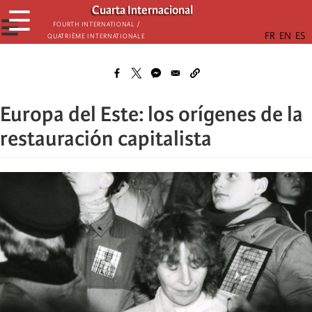
Skip
Cuarta Internacional
☰
to
☰
Fourth International /
Quatrième internationale
main
content
Europa del Este: los orígenes de la
restauración capitalista