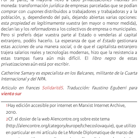
moneda: transformación
jurídica
de empresas parceladas que se podían
comprar
con
cupones
distribuidos a trabajadores y trabajadoras y a la
población, y, dependiendo del país, dejando abiertas varias opciones:
esta propiedad es legítimamente vuestra
(en mayor o menor medida),
decían las y los
reformadores
a los colectivos de empresa o municipales.
Pero si preferís dejar vuestra parte al Estado o venderlas al capital
extranjero, podéis hacerlo. La esperanza de que
el Estado
gestionara
estas
acciones
de una manera
social
, o de que el capitalista extranjero
trajera salarios reales y tecnologías modernas, hizo que la resistencia a
estas trampas fuera aún más difícil. El
libro negro
de estas
privatizaciones
aún está por escribir.
Catherine Samary es especialista en los Balcanes, militante de la Cuarta
Internacional y del NPA.
Articulo en frances
SolidaritéS
. Traducción: Faustino Eguberri para
viento
sur
1
Hay edición accesible por internet en Marxist Internet Archive,
2010.
2
Cf. el dosier de la web Alencontre.org sobre este tema
(http://alencontre.org/category/europe/tchecoslovaquie), que utilizo
en particular en mi artículo de Le Monde Diplomatique de marzo de