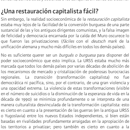
¿Una restauración capitalista fácil?
Sin embargo, la realidad socioeconómica de la
restauración capitalista
estaba muy lejos de la
facilidad
de la conversión burguesa de una parte
sustancial de las y los antiguos dirigentes comunistas, y la falsa imagen
de felicidad y democracia encarnada por la caída del Muro oscurece lo
que fueron las privatizaciones (
fáciles
con el
deutsch mark
de la
unificación alemana y mucho más difíciles en todos los demás países).
No es suficiente querer ser un
burgués o burguesa
para disponer del
poder socioeconómico que esto implica. La URSS estaba mucho más
marcada que todos los demás países por varias décadas de abolición de
los mecanismos de mercado y cristalización de poderosas burocracias
regionales. La
transición
(transformación capitalista) no fue
democrática ni pacífica, sino, por el contrario, de una gran violencia y
una opacidad extrema. La violencia de estas transformaciones (visible
en el número de suicidios o la disminución de la esperanza de vida en la
década de 1990) se minimiza profundamente o se interpreta de una
manera culturalista desvinculada de la transformación capitalista: esto
es cierto en cuanto a la presentación de las guerras (en la antigua URSS
o Yugoslavia) entre los nuevos Estados independientes, si bien están
basadas en rivalidades profundamente arraigadas en la apropiación de
los territorios a privatizar; pero también es cierto en cuanto a la