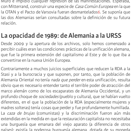
Muro e impidió cualquier represión de las manifestaciones. Esperaba,
con Mitterrand, construir una especie de
Casa Común Europea
en la que
la OTAN y el Pacto de Varsovia fueran desmantelados
6
. Se suponía que
las dos Alemanias serían consultadas sobre la definición de su futura
relación.
La opacidad de 1989: de Alemania a la URSS
Desde 2009 y la apertura de los archivos, solo hemos comenzado a
percibir cuáles eran las condiciones prácticas de la unificación alemana,
que fue la primera extensión del capitalismo al Este y de lo que iba a
convertirse en la nueva Unión Europea.
Contrariamente a muchos juicios superficiales que reducen la RDA a la
Stasi y a la burocracia y que suponen, por tanto, que la población de
Alemania Oriental no tenía
nada que perder
en esta unificación, resulta
obvio que es necesario entender tanto el terrible poder de atracción del
marco alemán como de los escaparates de Alemania Occidental, y un
profundo choque de
sociedades
(pueblo y cultura), que se habían vuelto
diferentes, en el que la población de la RDA (especialmente mujeres y
madres solteras) tenía cosas que perder y fue profundamente humillada.
La
caza de brujas
(comunistas) y la discriminación fueron aún más
extendidas en la medida en que la restauración capitalista no necesitaba
una burguesía que emanara del viejo aparato (a diferencia de otros
países): existía la poderosa burguesía alemana, dotada de su moneda