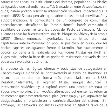
Atravesando todas las instituciones del sistema, popular en los ideales
de igualdad que defendía, esa
salida
(verdaderamente
de izquierdas
, sin
duda) habría podido resistir la intervención soviética impactando a la
propia URSS: Sabata pensaba que, sobre la base de tal movilización y
autoorganización, la convocatoria de un congreso de comunistas
checoslovacos –desafiando las “prohibiciones”– habría cambiado el
equilibrio de poder frente a las tropas del Pacto de Varsovia, “dando
aliento a todas las fuerzas reformistas del bloque soviético y de la propia
URSS”. Siendo entonces mayoritarias, las corrientes reformistas
capitularon ante la movilización popular posible y en curso, que les
hacían capaces de aguantar frente al Kremlin. Fue exactamente la
opción contraria a la realizada por los líderes titistas en 1948 [en
Yugoslavia], sobre la base de un poder de resistencia derivado de una
poderosa revolución autónoma.
El bloqueo de las lógicas obreras y socialistas de autogestión en
Checoslovaquia significó la
normalización
al estilo de Brezhnev. La
misma que se dio, de forma más pronunciada, en la URSS.
Desafortunadamente, el régimen titista, aunque denunció la
intervención soviética –y la explotó como una posible amenaza en
Yugoslavia– no ofreció un
modelo
alternativo coherente: las reformas
de mercado que desmantelaron el plan (entre 1965 y 1971) agravaron las
desigualdades y fortalecieron la confederalización del sistema. Sin
embargo, las demandas socialistas expresadas en 1968 “a favor de la