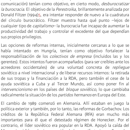
comunicación) tenían como objetivo, en cierto modo,
desburocratizar
la burocracia
. El objetivo de la
Perestroika
, brillantemente analizada por
Donald Filtzer (1994)
5
, era intentar responder de nuevo a la cuadratura
del círculo burocrático. Filtzer muestra hasta qué punto –lejos de
cualquier tipo de
capitalismo
– la burocracia fue incapaz de aumentar la
productividad del trabajo y controlar el excedente del que dependían
sus propios privilegios.
Las opciones de reformas internas, inicialmente cercanas a lo que se
había intentado en Hungría, tenían como objetivo fortalecer la
responsabilización de los
colectivos de empresa
(incluidos las y los
gerentes). Estos intentos fueron acompañados (para ser creíbles ante los
acreedores occidentales) de una voluntad concreta de
repliegue
soviético a nivel internacional y de liberar recursos internos: la retirada
de sus tropas y la financiación a la RDA, pero también el cese de la
ayuda soviética a Cuba y al Tercer Mundo, así como poner fin al
intervencionismo
en los países del
bloque soviético
, lo que cambiaba
radicalmente la situación de los
partidos hermanos
en Europa del Este.
El cambio de 1989 comenzó en Alemania. Allí estaban en juego la
política exterior y también, por lo tanto, las reformas de Gorbachov. Los
créditos de la República Federal Alemana (RFA) eran mucho más
importantes para él que el detestado régimen de Honecker. Por el
contrario, el líder soviético era popular en la RDA. Apoyó la caída del