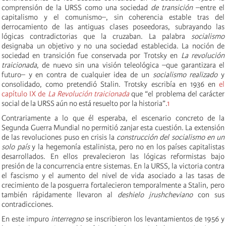
comprensión de la URSS como una sociedad
de transición
–entre el
capitalismo y el comunismo–, sin coherencia estable tras del
derrocamiento de las antiguas clases poseedoras, subrayando las
lógicas contradictorias que la cruzaban. La palabra
socialismo
designaba un objetivo y no una sociedad establecida. La noción de
sociedad en transición fue conservada por Trotsky en
La revolución
traicionada
, de nuevo sin una visión teleológica –que garantizara el
futuro– y en contra de cualquier idea de un
socialismo realizado
y
consolidado, como pretendió Stalin. Trotsky escribía en 1936 en
el
capítulo IX de
La Revolución traicionada
que “el problema del carácter
social de la URSS aún no está resuelto por la historia”.
1
Contrariamente a lo que él esperaba, el escenario concreto de la
Segunda Guerra Mundial no permitió zanjar esta cuestión. La extensión
de las revoluciones puso en crisis la
construcción del socialismo en un
solo país
y la hegemonía estalinista, pero no en los países capitalistas
desarrollados. En ellos prevalecieron las lógicas reformistas bajo
presión de la concurrencia entre sistemas. En la URSS, la victoria contra
el fascismo y el aumento del nivel de vida asociado a las tasas de
crecimiento de la posguerra fortalecieron temporalmente a Stalin, pero
también rápidamente llevaron al
deshielo jrushcheviano
con sus
contradicciones.
En este impuro
interregno
se inscribieron los levantamientos de 1956 y