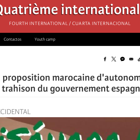
uatrième internationa
Fourth International / Cuarta Internacional
Contactos
Youth camp
 proposition marocaine d'autonomi
 trahison du gouvernement espagno
CIDENTAL