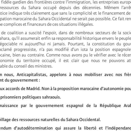
fidèle gardien des frontières contre l'immigration, les entreprises europ
s ressources du Sahara occupé depuis des décennies. Mêmem l'arrê
ice indique très clairement que sans la complicité et le financement de 
upation marocaine du Sahara Occidental ne serait pas possible. Ce fait ren
 complices et financeurs de ces situations illégales.
e coalition a suscité l'espoir, dans de nombreux secteurs de la soci
Sahara, qu'il assumerait enfin sa responsabilité historique envers le peupl
négociable ni aujourd'hui ni jamais. Pourtant, la constitution du go
roclamé progressiste, n'a pas modifié d'un iota la position espagnol
caine, bien au contraire. Comme nous avons pu le vérifier avec le récen
tonomie du territoire occupé, il est clair que nous ne pouvons a
ble du conseil des ministres.
on nous, Anticapitalistas, appelons à nous mobiliser avec nos fr
ant du gouvernement :
x accords de Madrid. Non à la proposition marocaine d'autonomie pour
 prisonniers politiques sahraouis.
nnaissance par le gouvernement espagnol de la République Ara
pillage des ressources naturelles du Sahara Occidental.
endum d'autodétermination qui assure la liberté et l'indépendan