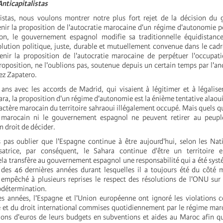
ticapitalistas
listas, nous voulons montrer notre plus fort rejet de la décision du
nir la proposition de l'autocratie marocaine d'un régime d'autonomie p
ion, le gouvernement espagnol modifie sa traditionnelle équidistanc
lution politique, juste, durable et mutuellement convenue dans le cad
enir la proposition de l'autocratie marocaine de perpétuer l'occupat
roposition, ne l'oublions pas, soutenue depuis un certain temps par l'an
ez Zapatero.
ns avec les accords de Madrid, qui visaient à légitimer et à légalise
a, la proposition d'un régime d'autonomie est la énième tentative alaoui
actère marocain du territoire sahraoui illégalement occupé. Mais quels qu
oi marocain ni le gouvernement espagnol ne peuvent retirer au peupl
n droit de décider.
as oublier que l'Espagne continue à être aujourd'hui, selon les Nati
satrice, par conséquent, le Sahara continue d'être un territoire 
ela transfère au gouvernement espagnol une responsabilité qui a été sy
des 46 dernières années durant lesquelles il a toujours été du côté 
empêché à plusieurs reprises le respect des résolutions de l'ONU sur
odétermination.
s années, l'Espagne et l'Union européenne ont ignoré les violations 
 et du droit international commises quotidiennement par le régime mar
lions d'euros de leurs budgets en subventions et aides au Maroc afin qu