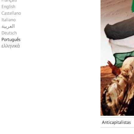
Français
English
Castellano
Italiano
العربية
Deutsch
Português
ελληνικά
Anticapitalistas