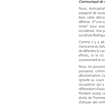
Communiqué de An
Nous, Anticapita
espagnol de soute
Avec cette décis
défense d'"une so
Unies" pour sout
occidental. Une p
socialiste Rodrígu
Comme il y a 46 a
marocaine du Sahar
de défendre le car
efforts, ni le r
souveraineté et so
Nous ne pouvons p
puissance coloni
décolonisation. C
ignorée au cours 
occupation qui a 
référendum d'aut
Pendant toutes ce
droits de l'homme
d'allouer des mil