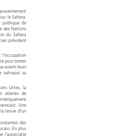
 gouvernement
our le Sahara.
e publique de
re des Nations
ion du Sahara
cien président
r l'occupation
te pour tenter
e soient leurs
e sahraoui sa
ons Unies, la
en attente de
stématiquement
marocain. Une
 la tenue d'un
constantes des
ocain. En plus
e l'autocratie