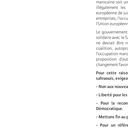
marocaine soit un 
illégalement le
européenne de just
entreprises, l'occ
l'Union européenne
Le gouvernement d
solidaire avec le 
ne devrait être 
coalition, autop
l'occupation maro
proposition d'au
changement favora
Pour cette rais
sahraouis, exige
- Non aux nouveau
- Liberté pour les
- Pour la reco
Démocratique.
- Mettons fin au 
- Pour un référ