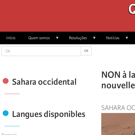
Passar
Q
para
o
conteúdo
principal
Início
Quem somos
Resoluções
Notícias
OK
OK
NON à la
Sahara occidental
nouvelle
SAHARA OC
Langues disponibles