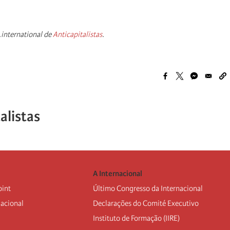
.international de
Anticapitalistas
.
alistas
A Internacional
oint
Último Congresso da Internacional
nacional
Declarações do Comité Executivo
Instituto de Formação (IIRE)