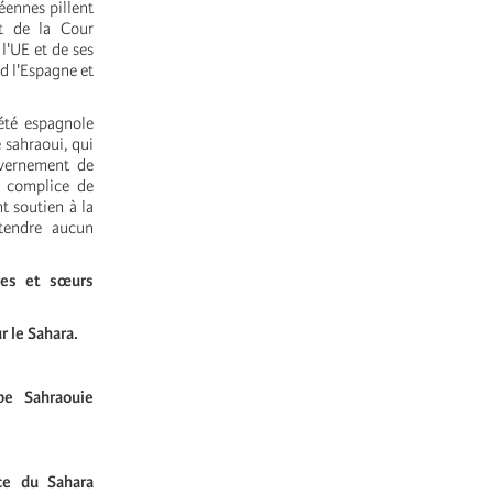
éennes pillent
t de la Cour
l'UE et de ses
d l'Espagne et
été espagnole
e sahraoui, qui
uvernement de
e complice de
t soutien à la
ttendre aucun
ères et sœurs
 le Sahara.
be Sahraouie
ce du Sahara