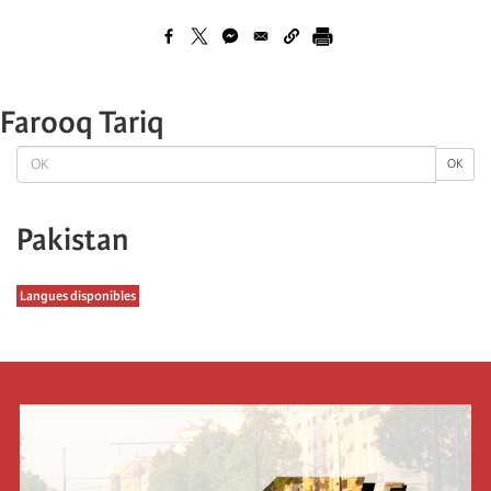
Farooq Tariq
OK
OK
Pakistan
Langues disponibles