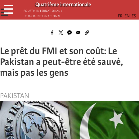
Passar
Quatrième internationale
☰
para
☰
Fourth International /
Cuarta Internacional
o
conteúdo
principal
Le prêt du FMI et son coût: Le
Pakistan a peut-être été sauvé,
mais pas les gens
PAKISTAN