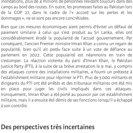
inondations, plus de 4 millions de personnes résidant toujours dans des
camps au bord des routes. En outre, les promesses faites au Pakistan lors
de la COP 27, dans le cadre de l’« accord sur les pertes et les
dommages », ne se sont pas encore concrétisées.
Bien que ces mesures économiques aient permis d’éviter un défaut de
paiement similaire à celui qui s’est produit au Sri Lanka, elles ont
considérablement érodé la popularité de l’actuel gouvernement. Par
conséquent, l’ancien Premier ministre Imran Khan a connu un regain de
popularité, bien qu’il ait perdu face suite à un vote de défiance au
parlement en 2022. Cette popularité est néanmoins en train de
s’estomper. La réaction violente du parti d’Imran Khan, le Pakistan
Justice Party (PTI), à la suite de sa brève arrestation le 9 mai, y compris
des attaques contre des installations militaires, a fourni un prétexte à
l’establishment militaire pour réprimer le PTI. Plus de 3 000 militants et
dirigeants du PTI ont été arrêtés et des tribunaux militaires ont été mis
en place pour juger les civils impliqués dans ces attaques.
Ironiquement, Imran Khan a été porté au pouvoir par cet establishment
militaire, mais il a ensuite été démis de ses fonctions lorsqu’il a échappé
à son contrôle.
Des perspectives très incertaines