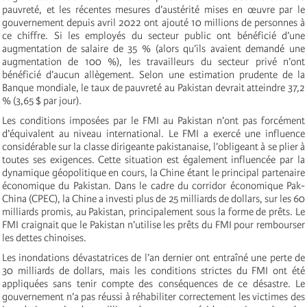
pauvreté, et les récentes mesures d’austérité mises en œuvre par le
gouvernement depuis avril 2022 ont ajouté 10 millions de personnes à
ce chiffre. Si les employés du secteur public ont bénéficié d’une
augmentation de salaire de 35 % (alors qu’ils avaient demandé une
augmentation de 100 %), les travailleurs du secteur privé n’ont
bénéficié d’aucun allègement. Selon une estimation prudente de la
Banque mondiale, le taux de pauvreté au Pakistan devrait atteindre 37,2
% (3,65 $ par jour).
Les conditions imposées par le FMI au Pakistan n’ont pas forcément
d’équivalent au niveau international. Le FMI a exercé une influence
considérable sur la classe dirigeante pakistanaise, l’obligeant à se plier à
toutes ses exigences. Cette situation est également influencée par la
dynamique géopolitique en cours, la Chine étant le principal partenaire
économique du Pakistan. Dans le cadre du corridor économique Pak-
China (CPEC), la Chine a investi plus de 25 milliards de dollars, sur les 60
milliards promis, au Pakistan, principalement sous la forme de prêts. Le
FMI craignait que le Pakistan n’utilise les prêts du FMI pour rembourser
les dettes chinoises.
Les inondations dévastatrices de l’an dernier ont entraîné une perte de
30 milliards de dollars, mais les conditions strictes du FMI ont été
appliquées sans tenir compte des conséquences de ce désastre. Le
gouvernement n’a pas réussi à réhabiliter correctement les victimes des