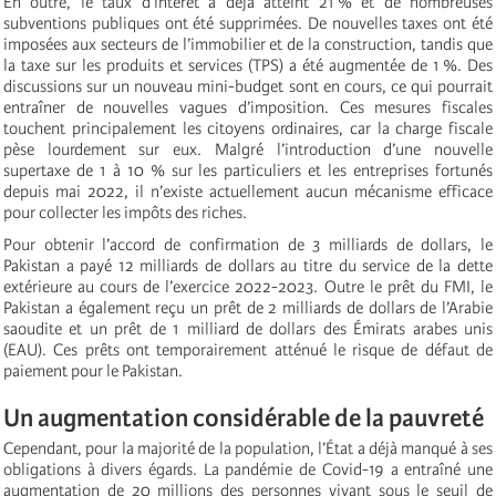
En outre, le taux d’intérêt a déjà atteint 21 % et de nombreuses
subventions publiques ont été supprimées. De nouvelles taxes ont été
imposées aux secteurs de l’immobilier et de la construction, tandis que
la taxe sur les produits et services (TPS) a été augmentée de 1 %. Des
discussions sur un nouveau mini-budget sont en cours, ce qui pourrait
entraîner de nouvelles vagues d’imposition. Ces mesures fiscales
touchent principalement les citoyens ordinaires, car la charge fiscale
pèse lourdement sur eux. Malgré l’introduction d’une nouvelle
supertaxe de 1 à 10 % sur les particuliers et les entreprises fortunés
depuis mai 2022, il n’existe actuellement aucun mécanisme efficace
pour collecter les impôts des riches.
Pour obtenir l’accord de confirmation de 3 milliards de dollars, le
Pakistan a payé 12 milliards de dollars au titre du service de la dette
extérieure au cours de l’exercice 2022-2023. Outre le prêt du FMI, le
Pakistan a également reçu un prêt de 2 milliards de dollars de l’Arabie
saoudite et un prêt de 1 milliard de dollars des Émirats arabes unis
(EAU). Ces prêts ont temporairement atténué le risque de défaut de
paiement pour le Pakistan.
Un augmentation considérable de la pauvreté
Cependant, pour la majorité de la population, l’État a déjà manqué à ses
obligations à divers égards. La pandémie de Covid-19 a entraîné une
augmentation de 20 millions des personnes vivant sous le seuil de