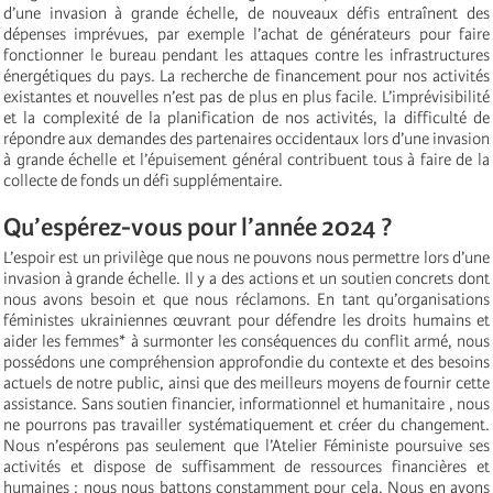
d’une invasion à grande échelle, de nouveaux défis entraînent des
dépenses imprévues, par exemple l’achat de générateurs pour faire
fonctionner le bureau pendant les attaques contre les infrastructures
énergétiques du pays. La recherche de financement pour nos activités
existantes et nouvelles n’est pas de plus en plus facile. L’imprévisibilité
et la complexité de la planification de nos activités, la difficulté de
répondre aux demandes des partenaires occidentaux lors d’une invasion
à grande échelle et l’épuisement général contribuent tous à faire de la
collecte de fonds un défi supplémentaire.
Qu’espérez-vous pour l’année 2024 ?
L’espoir est un privilège que nous ne pouvons nous permettre lors d’une
invasion à grande échelle. Il y a des actions et un soutien concrets dont
nous avons besoin et que nous réclamons. En tant qu’organisations
féministes ukrainiennes œuvrant pour défendre les droits humains et
aider les femmes* à surmonter les conséquences du conflit armé, nous
possédons une compréhension approfondie du contexte et des besoins
actuels de notre public, ainsi que des meilleurs moyens de fournir cette
assistance. Sans soutien financier, informationnel et humanitaire , nous
ne pourrons pas travailler systématiquement et créer du changement.
Nous n’espérons pas seulement que l’Atelier Féministe poursuive ses
activités et dispose de suffisamment de ressources financières et
humaines : nous nous battons constamment pour cela. Nous en avons