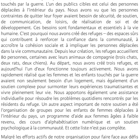
touchés par la guerre. L’un des publics cibles est celui des personnes
déplacées à l’intérieur du pays. Nous avons vu que les personnes
contraintes de quitter leur foyer avaient besoin de sécurité, de soutien,
de communication, de loisirs, de réalisation de soi et de
développement. Ces besoins sont fondamentaux et essentiels à la vie
humaine. C’est pourquoi nous avons créé des refuges – des espaces sûrs
qui contribuent à renforcer la confiance dans la communauté, à
accroître la cohésion sociale et à impliquer les personnes déplacées
dans la vie communautaire. Depuis leur création, les refuges accueillent
80 personnes, certaines avec leurs animaux de compagnie (trois chats,
deux rats, deux chiens). Au départ, nous avons créé trois refuges, et
aujourd’hui l’un d’eux fonctionne toujours activement. Nous avons
rapidement réalisé que les femmes et les enfants touchés par la guerre
avaient non seulement besoin d’un logement, mais également d’un
soutien complexe pour surmonter leurs expériences traumatisantes et
vivre pleinement leur vie. Nous apportons également une assistance
individuelle pour résoudre les problèmes quotidiens rencontrés par les
résidents du refuge. Un autre aspect important de notre soutien a été
l’organisation de groupes pour les enfants de femmes déplacées à
l’intérieur du pays, un programme d’aide aux femmes âgées à faible
revenu, des cours d’alphabétisation numérique et un soutien
psychologique à la communauté. Et cette liste n’est pas complète.
Malgré les efforts actifs de notre organisation pour faire face aux défis