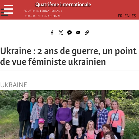
Passar
Quatrième internationale
☰
para
☰
Fourth International /
Cuarta Internacional
o
conteúdo
principal
Ukraine : 2 ans de guerre, un point
de vue féministe ukrainien
UKRAINE