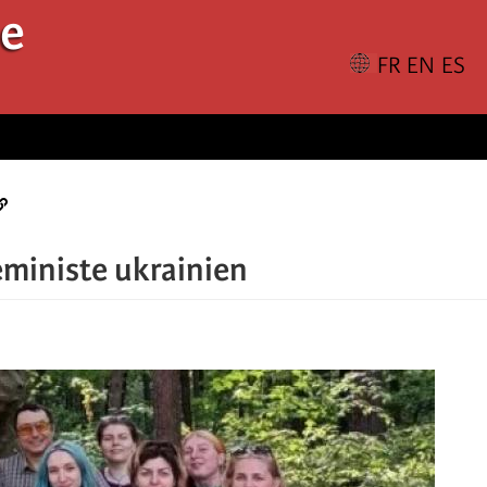
le
éministe ukrainien