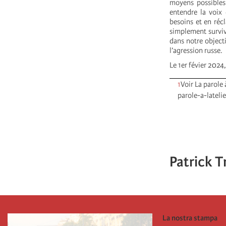
moyens possibles 
entendre la voix 
besoins et en réc
simplement surviv
dans notre objecti
l’agression russe.
Le 1er févier 2024
1
Voir La parole
parole-a-lateli
Patrick 
La nostra stampa