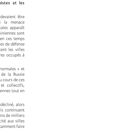
istes et les
devaient être
 à la menace
tales apparaît
iniennes sont
 en ces temps
mes de défense
ent les villes
ires occupés à
normales » et
 de la Russie
u cours de ces
t collectifs,
diennes tout en
décliné, alors
fis continuent
ns de milliers
ité aux villes
stamment faire