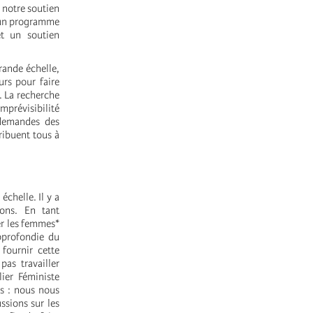
 notre soutien
, un programme
et un soutien
rande échelle,
rs pour faire
. La recherche
imprévisibilité
 demandes des
ribuent tous à
chelle. Il y a
ons. En tant
er les femmes*
pprofondie du
fournir cette
pas travailler
ier Féministe
es : nous nous
ssions sur les