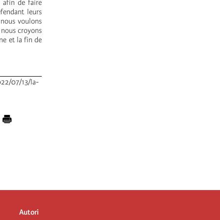
afin de faire
éfendant leurs
, nous voulons
, nous croyons
ne et la fin de
022/07/13/la-
Autori