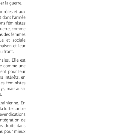
ar la guerre.
x rôles et aux
t dans l’armée
ons féministes
 guerre, comme
oins des femmes
ue et sociale
aison et leur
u front.
ales. Elle est
rée comme une
ment pour leur
s intérêts, en
les féministes
ays, mais aussi
s.
krainienne. En
la lutte contre
revendications
intégration de
rs droits dans
ons pour mieux