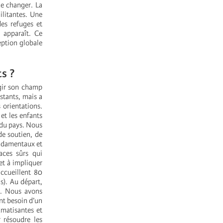
e changer. La
ilitantes. Une
des refuges et
 apparaît. Ce
eption globale
ts ?
rgir son champ
stants, mais a
 orientations.
et les enfants
r du pays. Nous
de soutien, de
ondamentaux et
aces sûrs qui
et à impliquer
accueillent 80
s). Au départ,
nt. Nous avons
nt besoin d’un
matisantes et
 résoudre les