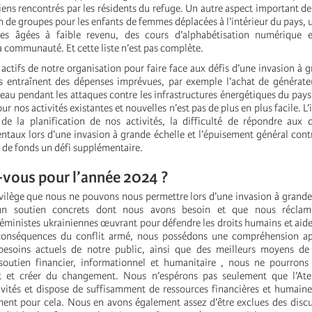
ens rencontrés par les résidents du refuge. Un autre aspect important de
on de groupes pour les enfants de femmes déplacées à l’intérieur du pays
es âgées à faible revenu, des cours d’alphabétisation numérique 
 communauté. Et cette liste n’est pas complète.
 actifs de notre organisation pour faire face aux défis d’une invasion à g
 entraînent des dépenses imprévues, par exemple l’achat de générateu
eau pendant les attaques contre les infrastructures énergétiques du pays
r nos activités existantes et nouvelles n’est pas de plus en plus facile. L’
 de la planification de nos activités, la difficulté de répondre aux
entaux lors d’une invasion à grande échelle et l’épuisement général cont
te de fonds un défi supplémentaire.
vous pour l’année 2024 ?
ivilège que nous ne pouvons nous permettre lors d’une invasion à grande é
un soutien concrets dont nous avons besoin et que nous réclam
féministes ukrainiennes œuvrant pour défendre les droits humains et aid
conséquences du conflit armé, nous possédons une compréhension a
besoins actuels de notre public, ainsi que des meilleurs moyens de 
soutien financier, informationnel et humanitaire , nous ne pourrons 
 et créer du changement. Nous n’espérons pas seulement que l’Atel
ivités et dispose de suffisamment de ressources financières et humain
nt pour cela. Nous en avons également assez d’être exclues des discu