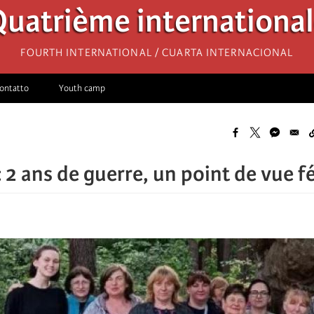
uatrième internationa
Fourth International / Cuarta Internacional
ontatto
Youth camp
: 2 ans de guerre, un point de vue f