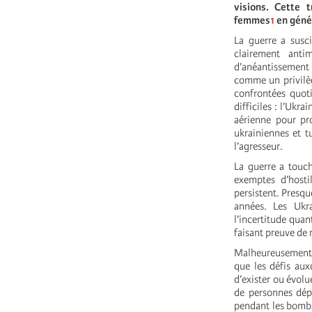
visions. Cette 
femmes
1
en génér
La guerre a susc
clairement anti
d’anéantissement 
comme un privilèg
confrontées quot
difficiles : l’Ukr
aérienne pour pro
ukrainiennes et t
l’agresseur.
La guerre a touc
exemptes d’hosti
persistent. Presqu
années. Les Ukra
l’incertitude quan
faisant preuve de 
Malheureusement, 
que les défis aux
d’exister ou évolu
de personnes dépl
pendant les bomba