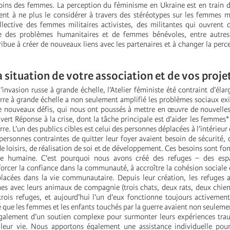
ins des femmes. La perception du féminisme en Ukraine est en train d
t à ne plus le considérer à travers des stéréotypes sur les femmes m
llective des femmes militaires activistes, des militantes qui ouvrent 
e des problèmes humanitaires et de femmes bénévoles, entre autres
bue à créer de nouveaux liens avec les partenaires et à changer la perc
a situation de votre association et de vos proje
’invasion russe à grande échelle, l’Atelier féministe été contraint d’éla
erre à grande échelle a non seulement amplifié les problèmes sociaux exi
 nouveaux défis, qui nous ont poussés à mettre en œuvre de nouvelles
ert Réponse à la crise, dont la tâche principale est d’aider les femmes* 
rre. L’un des publics cibles est celui des personnes déplacées à l’intérieu
personnes contraintes de quitter leur foyer avaient besoin de sécurité, 
 loisirs, de réalisation de soi et de développement. Ces besoins sont f
vie humaine. C’est pourquoi nous avons créé des refuges – des esp
forcer la confiance dans la communauté, à accroître la cohésion sociale 
lacées dans la vie communautaire. Depuis leur création, les refuges 
nes avec leurs animaux de compagnie (trois chats, deux rats, deux chien
rois refuges, et aujourd’hui l’un d’eux fonctionne toujours activeme
 que les femmes et les enfants touchés par la guerre avaient non seuleme
galement d’un soutien complexe pour surmonter leurs expériences trau
 leur vie. Nous apportons également une assistance individuelle pour