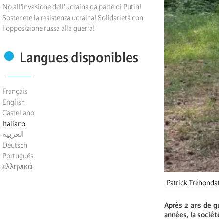
No all'invasione dell'Ucraina da parte di Putin!
Sostenete la resistenza ucraina! Solidarietà con
l'opposizione russa alla guerra!
Langues disponibles
Français
English
Castellano
Italiano
العربية
Deutsch
Português
ελληνικά
Patrick Tréhonda
Après 2 ans de g
années, la socié