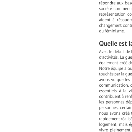
répondre aux beso
société commencen
représentation co
aident à résoudr
changement contri
du féminisme.
Quelle est l
Avec le début de l
d’activités. La gu
également créé de
Notre équipe a ouv
touchés par la gue
avons vu que les 
communication, de
essentiels à la 
contribuent à ren
les personnes dép
personnes, certai
nous avons créé t
rapidement réalisé
logement, mais é
vivre pleinement