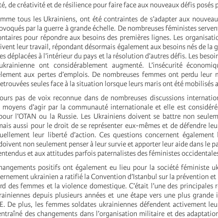
té, de créativité et de résilience pour faire face aux nouveaux défis posés p
omme tous les Ukrainiens, ont été contraintes de s’adapter aux nouveau
ovoqués par la guerre à grande échelle. De nombreuses féministes serven
ontaires pour répondre aux besoins des premières lignes. Les organisati
ivent leur travail, répondant désormais également aux besoins nés de la
es déplacées à l’intérieur du pays et la résolution d’autres défis. Les bes
ukrainienne ont considérablement augmenté. L’insécurité économiq
èlement aux pertes d’emplois. De nombreuses femmes ont perdu leur m
etrouvées seules face à la situation lorsque leurs maris ont été mobilisés a
jours pas de voix reconnue dans de nombreuses discussions internation
e moyens d’agir par la communauté internationale et elle est considé
pour l’OTAN ou la Russie. Les Ukrainiens doivent se battre non seule
mais aussi pour le droit de se représenter eux-mêmes et de défendre leur
uellement leur liberté d’action. Ces questions concernent également 
doivent non seulement penser à leur survie et apporter leur aide dans le p
entendus et aux attitudes parfois paternalistes des féministes occidentale
angements positifs ont également eu lieu pour la société féministe u
ernement ukrainien a ratifié la Convention d’Istanbul sur la prévention et 
ard des femmes et la violence domestique. C’était l’une des principales 
rainiennes depuis plusieurs années et une étape vers une plus grande 
UE. De plus, les femmes soldates ukrainiennes défendent activement leu
 entraîné des changements dans l’organisation militaire et des adaptati