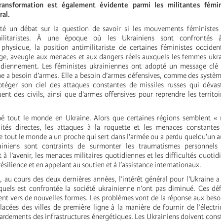
transformation est également évidente parmi les militantes fémin
al.
ité un débat sur la question de savoir si les mouvements féministes 
militaristes. À une époque où les Ukrainiens sont confrontés
physique, la position antimilitariste de certaines féministes occiden
e, aveugle aux menaces et aux dangers réels auxquels les femmes ukra
idiennement. Les féministes ukrainiennes ont adopté un message clé
aine a besoin d’armes. Elle a besoin d’armes défensives, comme des systè
téger son ciel des attaques constantes de missiles russes qui dévast
uent des civils, ainsi que d’armes offensives pour reprendre les territo
hé tout le monde en Ukraine. Alors que certaines régions semblent « 
lités directes, les attaques à la roquette et les menaces constantes
e tout le monde a un proche qui sert dans l’armée ou a perdu quelqu’un a
iniens sont contraints de surmonter les traumatismes personnels e
t à l’avenir, les menaces militaires quotidiennes et les difficultés quoti
résilience et en appelant au soutien et à l’assistance internationaux.
au cours des deux dernières années, l’intérêt général pour l’Ukraine a 
quels est confrontée la société ukrainienne n’ont pas diminué. Ces dé
ent vers de nouvelles formes. Les problèmes vont de la réponse aux besoi
acées des villes de première ligne à la manière de fournir de l’électric
rdements des infrastructures énergétiques. Les Ukrainiens doivent con