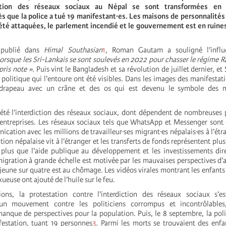
iction des réseaux sociaux au Népal se sont transformées en 
 que la police a tué 19 manifestant·es. Les maisons de personnalités
été attaquées, le parlement incendié et le gouvernement est en ruine
 publié dans
Himal Southasian
1
, Roman Gautam a souligné l’influ
lorsque les Sri-Lankais se sont soulevés en 2022 pour chasser le régime R
pris note »
. Puis vint le Bangladesh et sa révolution de juillet dernier, e
 politique qui l’entoure ont été visibles. Dans les images des manifestat
 drapeau avec un crâne et des os qui est devenu le symbole des m
été l’interdiction des réseaux sociaux, dont dépendent de nombreuses
 entreprises. Les réseaux sociaux tels que WhatsApp et Messenger son
tion avec les millions de travailleur·ses migrant·es népalais·es à l’étr
tion népalaise vit à l’étranger et les transferts de fonds représentent plu
 plus que l’aide publique au développement et les investissements dir
igration à grande échelle est motivée par les mauvaises perspectives d’
jeune sur quatre est au chômage. Les vidéos virales montrant les enfants 
ueuse ont ajouté de l’huile sur le feu.
ons, la protestation contre l’interdiction des réseaux sociaux s’e
un mouvement contre les politiciens corrompus et incontrôlables
anque de perspectives pour la population. Puis, le 8 septembre, la poli
estation, tuant 19 personnes
3
. Parmi les morts se trouvaient des enf