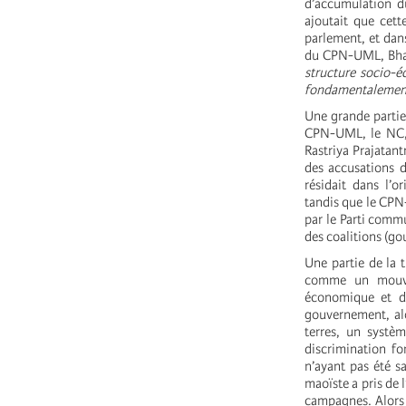
d’accumulation du
ajoutait que cett
parlement, et dan
du CPN-UML, Bhan
structure socio-
fondamentalement 
Une grande partie 
CPN-UML, le NC, u
Rastriya Prajatant
des accusations d
résidait dans l’o
tandis que le C
par le Parti commu
des coalitions (go
Une partie de la 
comme un mouvem
économique et de
gouvernement, alo
terres, un systèm
discrimination fo
n’ayant pas été sa
maoïste a pris de 
campagnes. Alors q