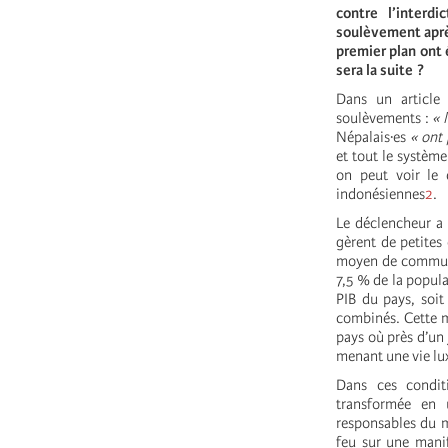
contre l’interd
soulèvement après
premier plan ont 
sera la suite ?
Dans un article
soulèvements :
« 
Népalais·es
« ont 
et tout le système
on peut voir le
indonésiennes
2
.
Le déclencheur a 
gèrent de petites
moyen de communica
7,5 % de la popula
PIB du pays, soit
combinés. Cette m
pays où près d’un 
menant une vie lux
Dans ces conditi
transformée en 
responsables du m
feu sur une manif