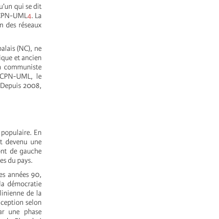
’un qui se dit
u CPN-UML
4
. La
on des réseaux
alais (NC), ne
tique et ancien
n communiste
e CPN-UML, le
. Depuis 2008,
 populaire. En
st devenu une
ont de gauche
es du pays.
es années 90,
 la démocratie
linienne de la
nception selon
par une phase