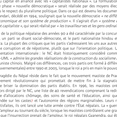
 capital en alliance avec les « capitalistes nationaux ». La formulati
e phase « nouvelle démocratique » serait réalisée par des moyens élec
s le respect du pluralisme politique. Dans ce qui est devenu les docume
dari, décédé en 1994, soulignait que la nouvelle démocratie
« ne diffè
économique et son système de production »
. Il s’agirait d’un
« système 
capitaliste »
, qui serait réalisé par
« les travailleur·ses et les gens ordinai
de la politique népalaise des années 90 a été caractérisée par la concur
n parti se disant social-démocrate, et le parti nationaliste hindou 
ra. La plupart des critiques que les partis s’adressaient les uns aux autre
e corruption et de népotisme, plutôt que sur l’orientation politique. 
rientation internationale : le NC était historiquement considéré com
PN-UML
« admire les grandes réalisations de la construction du socialisme 
niste chinois. Malgré ces différences, ces trois partis ont formé à diff
uvernementales) entre 1990 et 2005, lorsque le roi a pris en main le pouvo
tragédie du Népal réside dans le fait que le mouvement maoïste de Pr
ent révolutionnaire qui promettait de mettre fin à la stagnatio
 briser la domination des partis établis. En 1996, les maoïstes on
rs dirigé par le NC, une liste de 40 revendications comprenant la redi
e d’allocations chômage, des soins de santé et l’éducation, ainsi qu
ndée sur les castes
7
et l’autonomie des régions marginalisées. Leurs r
tisfaites, ils ont lancé une lutte armée contre l’État népalais. La « guer
l’ampleur au tournant du siècle, lorsque les maoïstes contrôlaient une gra
ue l’insurrection prenait de l’ampleur, le roi népalais Gyanendra, qui é