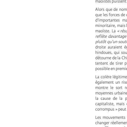
maoïstes puissent 
Alors que de nomb
que les forces de 
d’importantes ma
minoritaire, mais
maoïste. La
« rés
reflète davantage 
plutôt qu’un souti
droite auraient é
hindoues, qui sou
détourne de la Chi
tentent de tirer 
possible en premie
La colère légitime
également un ris
montre le sort ré
moyennes urbaines
la cause de la p
capitaliste, mais
corrompus » peut a
Les mouvements d
changer réellement