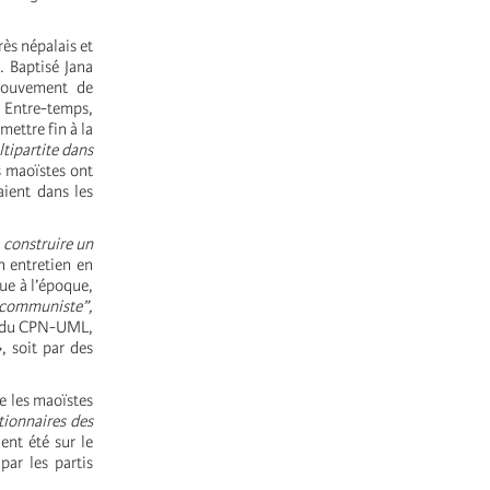
grès népalais et
 Baptisé Jana
mouvement de
. Entre-temps,
mettre fin à la
tipartite dans
s maoïstes ont
aient dans les
 construire un
n entretien en
gue à l’époque,
e communiste”,
lle du CPN-UML,
, soit par des
 les maoïstes
utionnaires des
ent été sur le
par les partis