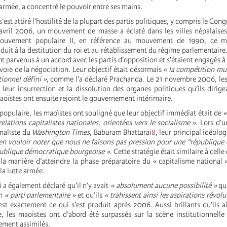
rmée, a concentré le pouvoir entre ses mains.
 s’est attiré l’hostilité de la plupart des partis politiques, y compris le Con
ril 2006, un mouvement de masse a éclaté dans les villes népalaises.
ouvement populaire II, en référence au mouvement de 1990, ce 
duit à la destitution du roi et au rétablissement du régime parlementaire
nt parvenus à un accord avec les partis d’opposition et s’étaient engagés à 
 voie de la négociation. Leur objectif était désormais
« la compétition mul
ionnel défini »
, comme l’a déclaré Prachanda. Le 21 novembre 2006, le
leur insurrection et la dissolution des organes politiques qu’ils dirige
oïstes ont ensuite rejoint le gouvernement intérimaire.
populaire, les maoïstes ont souligné que leur objectif immédiat était de
«
lations capitalistes nationales, orientées vers le socialisme »
. Lors d’u
naliste du
Washington Times
, Baburam Bhattarai
8
, leur principal idéolo
en vouloir noter que nous ne faisons pas pression pour une “républiqu
ublique démocratique bourgeoise »
. Cette stratégie était similaire à ce
 la manière d’atteindre la phase préparatoire du « capitalisme national »
 la lutte armée.
 a également déclaré qu’il n’y avait
« absolument aucune possibilité »
que
en
« parti parlementaire »
et qu’ils
« trahissent ainsi les aspirations révol
est exactement ce qui s’est produit après 2006. Aussi brillants qu’ils ai
, les maoïstes ont d’abord été surpassés sur la scène institutionnelle 
dement assimilés.