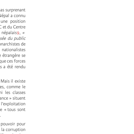
pas surprenant
 Népal a connu
 une position
C et du Centre
 népalais
9
,
«
isée du public
onarchistes de
 nationalistes
e étrangère se
 que ces forces
es a été rendu
Mais il existe
ces, comme le
i les classes
ance » situent
’exploitation
ue « tous sont
.
 pouvoir pour
 la corruption