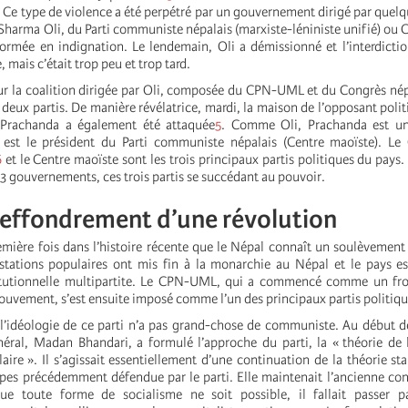
 Ce type de violence a été perpétré par un gouvernement dirigé par quelqu
Sharma Oli, du Parti communiste népalais (marxiste-léniniste unifié) o
sformée en indignation. Le lendemain, Oli a démissionné et l’interdicti
, mais c’était trop peu et trop tard.
 sur la coalition dirigée par Oli, composée du CPN-UML et du Congrès nép
s deux partis. De manière révélatrice, mardi, la maison de l’opposant poli
 Prachanda a également été attaquée
5
. Comme Oli, Prachanda est u
l est le président du Parti communiste népalais (Centre maoïste). L
6
et le Centre maoïste sont les trois principaux partis politiques du pays
3 gouvernements, ces trois partis se succédant au pouvoir.
 effondrement d’une révolution
remière fois dans l’histoire récente que le Népal connaît un soulèvement
stations populaires ont mis fin à la monarchie au Népal et le pays e
tutionnelle multipartite. Le CPN-UML, qui a commencé comme un fr
ouvement, s’est ensuite imposé comme l’un des principaux partis politiqu
’idéologie de ce parti n’a pas grand-chose de communiste. Au début d
néral, Madan Bhandari, a formulé l’approche du parti, la « théorie de
aire ». Il s’agissait essentiellement d’une continuation de la théorie sta
apes précédemment défendue par le parti. Elle maintenait l’ancienne co
que toute forme de socialisme ne soit possible, il fallait passer 