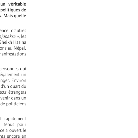
un véritable
 politiques de
s. Mais quelle
ence d’autres
ajapaksa »
, les
t Sheikh Hasina
ions au Népal,
anifestations
 personnes qui
t également un
anger. Environ
s d’un quart du
ects étrangers
avenir dans un
de politiciens
st rapidement
, tenus pour
ce a ouvert le
ants encore en