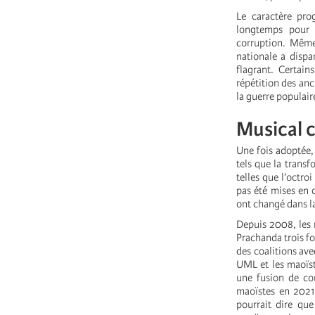
Le caractère prog
longtemps pour 
corruption. Même
nationale a disp
flagrant. Certain
répétition des an
la guerre populai
Musical c
Une fois adoptée,
tels que la trans
telles que l’octro
pas été mises en 
ont changé dans l
Depuis 2008, les m
Prachanda trois fo
des coalitions av
UML et les maoïst
une fusion de co
maoïstes en 2021,
pourrait dire qu