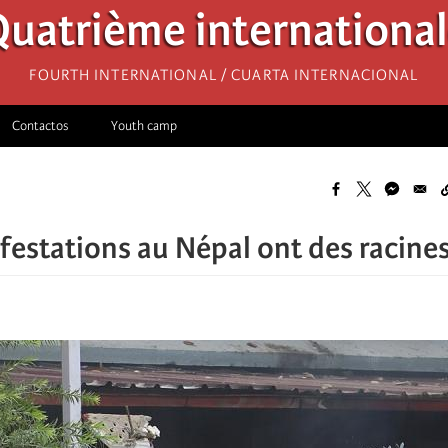
uatrième internationa
Fourth International / Cuarta Internacional
Contactos
Youth camp
festations au Népal ont des racine