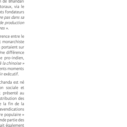
on de Bhandari
toraux, via le
nts fondateurs
re pas dans sa
de production
res »
.
rence entre le
et monarchiste
s portaient sur
Une différence
me pro-indien,
à la chinoise »
érents moments
ir exécutif.
achanda est né
n sociale et
t présenté au
stribution des
e la fin de la
evendications
re populaire »
nde partie des
tait également