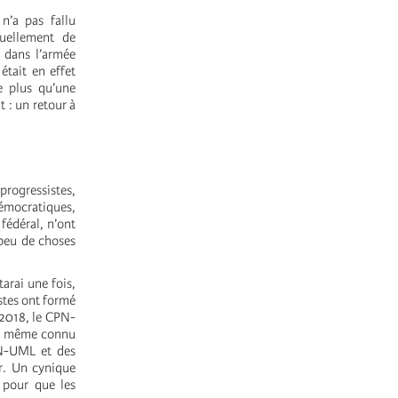
n’a pas fallu
uellement de
 dans l’armée
tait en effet
re plus qu’une
 : un retour à
progressistes,
démocratiques,
fédéral, n’ont
 peu de choses
arai une fois,
stes ont formé
2018, le CPN-
ont même connu
PN-UML et des
r. Un cynique
 pour que les