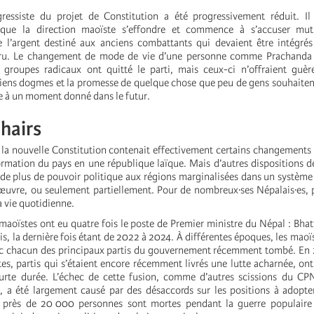
ressiste du projet de Constitution a été progressivement réduit. Il 
que la direction maoïste s’effondre et commence à s’accuser mut
 l’argent destiné aux anciens combattants qui devaient être intégrés
aru. Le changement de mode de vie d’une personne comme Prachanda é
s groupes radicaux ont quitté le parti, mais ceux-ci n’offraient guè
ciens dogmes et la promesse de quelque chose que peu de gens souhaitent
re à un moment donné dans le futur.
hairs
 la nouvelle Constitution contenait effectivement certains changements 
formation du pays en une république laïque. Mais d’autres dispositions 
i de plus de pouvoir politique aux régions marginalisées dans un système 
œuvre, ou seulement partiellement. Pour de nombreux·ses Népalais·es,
a vie quotidienne.
aoïstes ont eu quatre fois le poste de Premier ministre du Népal : Bhatt
is, la dernière fois étant de 2022 à 2024. À différentes époques, les maoï
ec chacun des principaux partis du gouvernement récemment tombé. En 
es, partis qui s’étaient encore récemment livrés une lutte acharnée, 
urte durée. L’échec de cette fusion, comme d’autres scissions du C
 a été largement causé par des désaccords sur les positions à adopte
e près de 20 000 personnes sont mortes pendant la guerre populaire