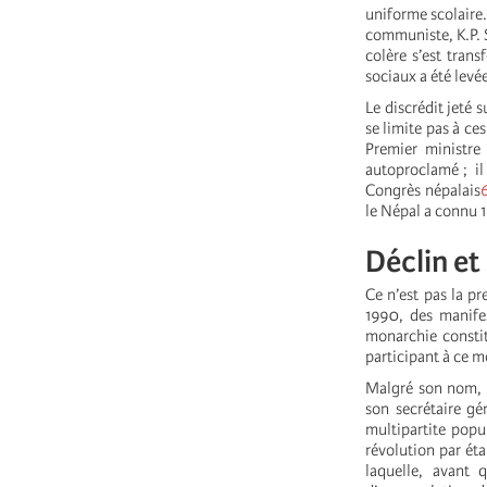
uniforme scolaire.
communiste, K.P. 
colère s’est tran
sociaux a été levée
Le discrédit jeté
se limite pas à ce
Premier ministre
autoproclamé ; i
Congrès népalais
le Népal a connu 1
Déclin et
Ce n’est pas la p
1990, des manife
monarchie consti
participant à ce m
Malgré son nom, l
son secrétaire gé
multipartite popul
révolution par ét
laquelle, avant 