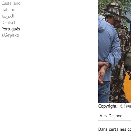
Castellano
Italiano
العربية
Deutsch
Português
ελληνικά
Copyright
© हिमा
Alex De Jong
Dans certaines co