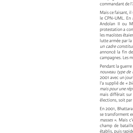
commandant de l’a
Mais ce faisant, il
le CPN-UML. En av
Andolan II ou M
protestation a con
les maoïstes étaie
lutte armée par la
un cadre constitut
annoncé la fin de 
campagnes. Les ma
Pendant la guerre 
nouveau type de re
2001 avec un jour
l’a supplié de
« bi
mais pour une rép
mais différait sur
élections, soit par
En 2001, Bhattarai
se transforment 
masses »
. Mais c’
champ de bataille
établis, puis rapi