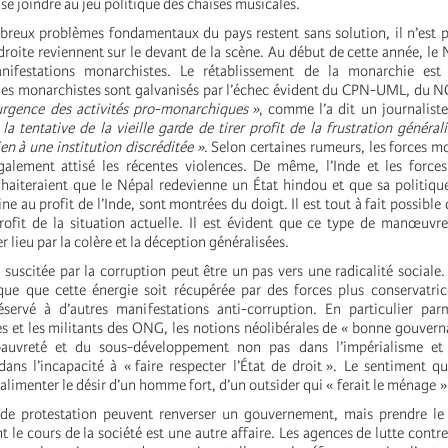
se joindre au jeu politique des chaises musicales.
reux problèmes fondamentaux du pays restent sans solution, il n’est 
droite reviennent sur le devant de la scène. Au début de cette année, le
nifestations monarchistes. Le rétablissement de la monarchie est
 les monarchistes sont galvanisés par l’échec évident du CPN-UML, du N
urgence des activités pro-monarchiques »
, comme l’a dit un journaliste
la tentative de la vieille garde de tirer profit de la frustration général
en à une institution discréditée »
. Selon certaines rumeurs, les forces m
galement attisé les récentes violences. De même, l’Inde et les forces
haiteraient que le Népal redevienne un État hindou et que sa politiqu
ne au profit de l’Inde, sont montrées du doigt. Il est tout à fait possible
profit de la situation actuelle. Il est évident que ce type de manœuvr
r lieu par la colère et la déception généralisées.
 suscitée par la corruption peut être un pas vers une radicalité sociale. 
que que cette énergie soit récupérée par des forces plus conservatri
servé à d’autres manifestations anti-corruption. En particulier parm
 et les militants des ONG, les notions néolibérales de « bonne gouvern
auvreté et du sous-développement non pas dans l’impérialisme et l
 dans l’incapacité à « faire respecter l’État de droit ». Le sentiment q
limenter le désir d’un homme fort, d’un outsider qui « ferait le ménage »
e protestation peuvent renverser un gouvernement, mais prendre le
 le cours de la société est une autre affaire. Les agences de lutte contre