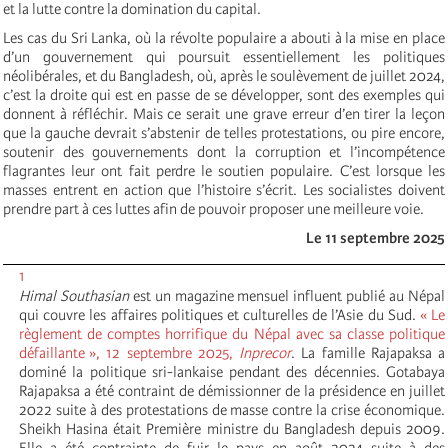
et la lutte contre la domination du capital.
Les cas du Sri Lanka, où la révolte populaire a abouti à la mise en place
d’un gouvernement qui poursuit essentiellement les politiques
néolibérales, et du Bangladesh, où, après le soulèvement de juillet 2024,
c’est la droite qui est en passe de se développer, sont des exemples qui
donnent à réfléchir. Mais ce serait une grave erreur d’en tirer la leçon
que la gauche devrait s’abstenir de telles protestations, ou pire encore,
soutenir des gouvernements dont la corruption et l’incompétence
flagrantes leur ont fait perdre le soutien populaire. C’est lorsque les
masses entrent en action que l’histoire s’écrit. Les socialistes doivent
prendre part à ces luttes afin de pouvoir proposer une meilleure voie.
Le 11 septembre 2025
1
Himal Southasian
est un magazine mensuel influent publié au Népal
qui couvre les affaires politiques et culturelles de l’Asie du Sud.
« Le
règlement de comptes horrifique du Népal avec sa classe politique
défaillante », 12 septembre 2025,
Inprecor
. La famille Rajapaksa a
dominé la politique sri-lankaise pendant des décennies. Gotabaya
Rajapaksa a été contraint de démissionner de la présidence en juillet
2022 suite à des protestations de masse contre la crise économique.
Sheikh Hasina était Première ministre du Bangladesh depuis 2009.
Elle a été contrainte de fuir le pays en août 2024 suite à des