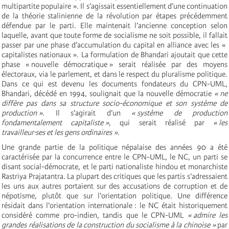
multipartite populaire ». Il s’agissait essentiellement d’une continuation
de la théorie stalinienne de la révolution par étapes précédemment
défendue par le parti. Elle maintenait l’ancienne conception selon
laquelle, avant que toute forme de socialisme ne soit possible, il fallait
passer par une phase d’accumulation du capital en alliance avec les «
capitalistes nationaux ». La formulation de Bhandari ajoutait que cette
phase « nouvelle démocratique » serait réalisée par des moyens
électoraux, via le parlement, et dans le respect du pluralisme politique.
Dans ce qui est devenu les documents fondateurs du CPN-UML,
Bhandari, décédé en 1994, soulignait que la nouvelle démocratie
« ne
diffère pas dans sa structure socio-économique et son système de
production »
. Il s’agirait d’un
« système de production
fondamentalement capitaliste »
, qui serait réalisé par
« les
travailleur·ses et les gens ordinaires »
.
Une grande partie de la politique népalaise des années 90 a été
caractérisée par la concurrence entre le CPN-UML, le NC, un parti se
disant social-démocrate, et le parti nationaliste hindou et monarchiste
Rastriya Prajatantra. La plupart des critiques que les partis s’adressaient
les uns aux autres portaient sur des accusations de corruption et de
népotisme, plutôt que sur l’orientation politique. Une différence
résidait dans l’orientation internationale : le NC était historiquement
considéré comme pro-indien, tandis que le CPN-UML
« admire les
grandes réalisations de la construction du socialisme à la chinoise »
par