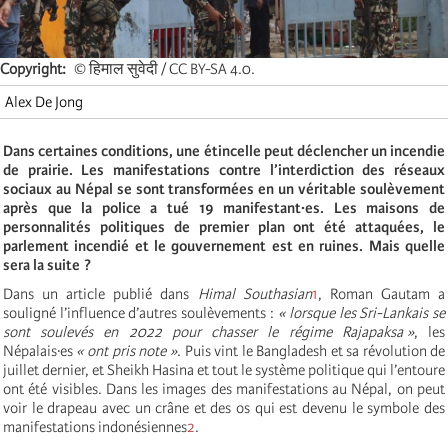
Copyright
© हिमाल सुवेदी / CC BY-SA 4.0.
Alex De Jong
Dans certaines conditions, une étincelle peut déclencher un incendie
de prairie. Les manifestations contre l’interdiction des réseaux
sociaux au Népal se sont transformées en un véritable soulèvement
après que la police a tué 19 manifestant·es. Les maisons de
personnalités politiques de premier plan ont été attaquées, le
parlement incendié et le gouvernement est en ruines. Mais quelle
sera la suite ?
Dans un article publié dans
Himal Southasian
1
, Roman Gautam a
souligné l’influence d’autres soulèvements :
« lorsque les Sri-Lankais se
sont soulevés en 2022 pour chasser le régime Rajapaksa »
, les
Népalais·es
« ont pris note »
. Puis vint le Bangladesh et sa révolution de
juillet dernier, et Sheikh Hasina et tout le système politique qui l’entoure
ont été visibles. Dans les images des manifestations au Népal, on peut
voir le drapeau avec un crâne et des os qui est devenu le symbole des
manifestations indonésiennes
2
.