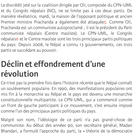
Le discrédit jeté sur la coalition dirigée par Oli, composée du CPN-UML
et du Congrès népalais (NC), ne se limite pas à ces deux partis. De
manière révélatrice, mardi, la maison de l’opposant politique et ancien
Premier ministre Prachanda a également été attaquée
5
. Comme Oli,
Prachanda est un communiste autoproclamé ; il est le président du Parti
communiste népalais (Centre maoïste). Le CPN-UML, le Congrès
népalais
6
et le Centre maoïste sont les trois principaux partis politiques
du pays. Depuis 2008, le Népal a connu 13 gouvernements, ces trois
partis se succédant au pouvoir.
Déclin et effondrement d’une
révolution
Ce n’est pas la première fois dans l’histoire récente que le Népal connaît
un soulèvement populaire. En 1990, des manifestations populaires ont
mis fin à la monarchie au Népal et le pays est devenu une monarchie
constitutionnelle multipartite. Le CPN-UML, qui a commencé comme
un front de gauche participant à ce mouvement, s’est ensuite imposé
comme l’un des principaux partis politiques du pays.
Malgré son nom, l’idéologie de ce parti n’a pas grand-chose de
communiste. Au début des années 90, son secrétaire général, Madan
Bhandari, a formulé l’approche du parti, la « théorie de la démocratie