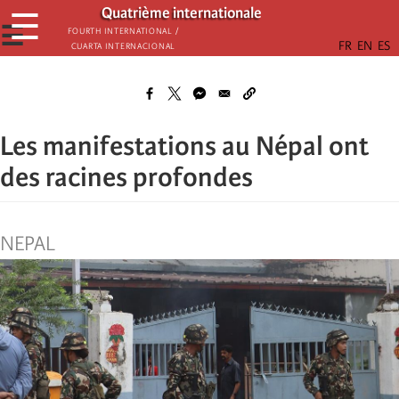
Skip
Quatrième internationale
☰
to
☰
Fourth International /
Cuarta Internacional
main
content
Les manifestations au Népal ont
des racines profondes
NEPAL