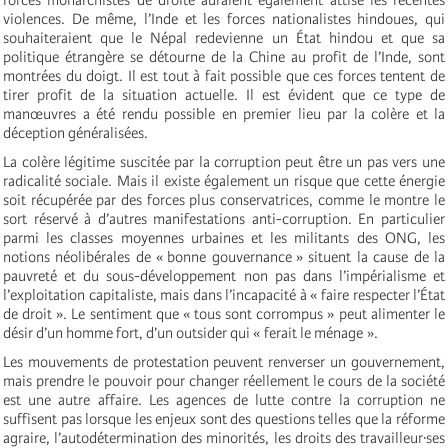
violences. De même, l’Inde et les forces nationalistes hindoues, qui
souhaiteraient que le Népal redevienne un État hindou et que sa
politique étrangère se détourne de la Chine au profit de l’Inde, sont
montrées du doigt. Il est tout à fait possible que ces forces tentent de
tirer profit de la situation actuelle. Il est évident que ce type de
manœuvres a été rendu possible en premier lieu par la colère et la
déception généralisées.
La colère légitime suscitée par la corruption peut être un pas vers une
radicalité sociale. Mais il existe également un risque que cette énergie
soit récupérée par des forces plus conservatrices, comme le montre le
sort réservé à d’autres manifestations anti-corruption. En particulier
parmi les classes moyennes urbaines et les militants des ONG, les
notions néolibérales de « bonne gouvernance » situent la cause de la
pauvreté et du sous-développement non pas dans l’impérialisme et
l’exploitation capitaliste, mais dans l’incapacité à « faire respecter l’État
de droit ». Le sentiment que « tous sont corrompus » peut alimenter le
désir d’un homme fort, d’un outsider qui « ferait le ménage ».
Les mouvements de protestation peuvent renverser un gouvernement,
mais prendre le pouvoir pour changer réellement le cours de la société
est une autre affaire. Les agences de lutte contre la corruption ne
suffisent pas lorsque les enjeux sont des questions telles que la réforme
agraire, l’autodétermination des minorités, les droits des travailleur·ses