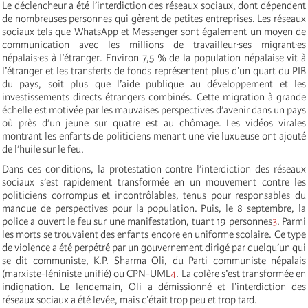
Le déclencheur a été l’interdiction des réseaux sociaux, dont dépendent
de nombreuses personnes qui gèrent de petites entreprises. Les réseaux
sociaux tels que WhatsApp et Messenger sont également un moyen de
communication avec les millions de travailleur·ses migrant·es
népalais·es à l’étranger. Environ 7,5 % de la population népalaise vit à
l’étranger et les transferts de fonds représentent plus d’un quart du PIB
du pays, soit plus que l’aide publique au développement et les
investissements directs étrangers combinés. Cette migration à grande
échelle est motivée par les mauvaises perspectives d’avenir dans un pays
où près d’un jeune sur quatre est au chômage. Les vidéos virales
montrant les enfants de politiciens menant une vie luxueuse ont ajouté
de l’huile sur le feu.
Dans ces conditions, la protestation contre l’interdiction des réseaux
sociaux s’est rapidement transformée en un mouvement contre les
politiciens corrompus et incontrôlables, tenus pour responsables du
manque de perspectives pour la population. Puis, le 8 septembre, la
police a ouvert le feu sur une manifestation, tuant 19 personnes
3
. Parmi
les morts se trouvaient des enfants encore en uniforme scolaire. Ce type
de violence a été perpétré par un gouvernement dirigé par quelqu’un qui
se dit communiste, K.P. Sharma Oli, du Parti communiste népalais
(marxiste-léniniste unifié) ou CPN-UML
4
. La colère s’est transformée en
indignation. Le lendemain, Oli a démissionné et l’interdiction des
réseaux sociaux a été levée, mais c’était trop peu et trop tard.