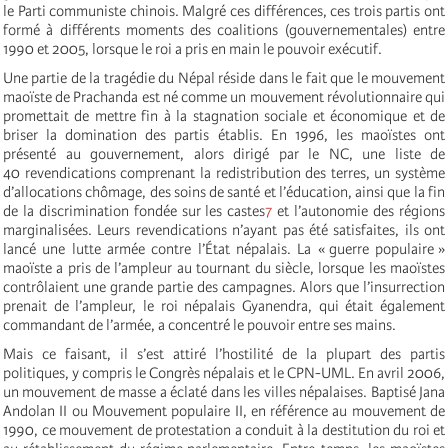
le Parti communiste chinois. Malgré ces différences, ces trois partis ont
formé à différents moments des coalitions (gouvernementales) entre
1990 et 2005, lorsque le roi a pris en main le pouvoir exécutif.
Une partie de la tragédie du Népal réside dans le fait que le mouvement
maoïste de Prachanda est né comme un mouvement révolutionnaire qui
promettait de mettre fin à la stagnation sociale et économique et de
briser la domination des partis établis. En 1996, les maoïstes ont
présenté au gouvernement, alors dirigé par le NC, une liste de
40 revendications comprenant la redistribution des terres, un système
d’allocations chômage, des soins de santé et l’éducation, ainsi que la fin
de la discrimination fondée sur les castes
7
et l’autonomie des régions
marginalisées. Leurs revendications n’ayant pas été satisfaites, ils ont
lancé une lutte armée contre l’État népalais. La « guerre populaire »
maoïste a pris de l’ampleur au tournant du siècle, lorsque les maoïstes
contrôlaient une grande partie des campagnes. Alors que l’insurrection
prenait de l’ampleur, le roi népalais Gyanendra, qui était également
commandant de l’armée, a concentré le pouvoir entre ses mains.
Mais ce faisant, il s’est attiré l’hostilité de la plupart des partis
politiques, y compris le Congrès népalais et le CPN-UML. En avril 2006,
un mouvement de masse a éclaté dans les villes népalaises. Baptisé Jana
Andolan II ou Mouvement populaire II, en référence au mouvement de
1990, ce mouvement de protestation a conduit à la destitution du roi et