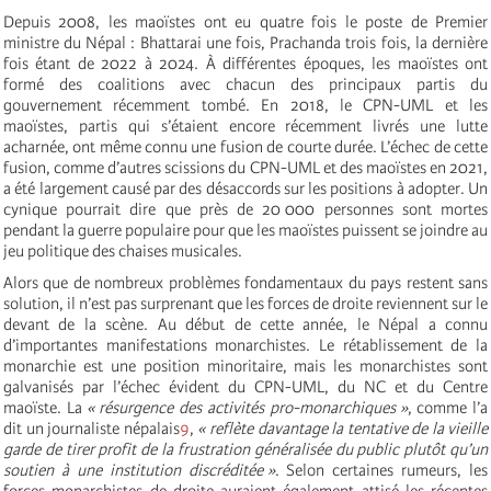
Depuis 2008, les maoïstes ont eu quatre fois le poste de Premier
ministre du Népal : Bhattarai une fois, Prachanda trois fois, la dernière
fois étant de 2022 à 2024. À différentes époques, les maoïstes ont
formé des coalitions avec chacun des principaux partis du
gouvernement récemment tombé. En 2018, le CPN-UML et les
maoïstes, partis qui s’étaient encore récemment livrés une lutte
acharnée, ont même connu une fusion de courte durée. L’échec de cette
fusion, comme d’autres scissions du CPN-UML et des maoïstes en 2021,
a été largement causé par des désaccords sur les positions à adopter. Un
cynique pourrait dire que près de 20 000 personnes sont mortes
pendant la guerre populaire pour que les maoïstes puissent se joindre au
jeu politique des chaises musicales.
Alors que de nombreux problèmes fondamentaux du pays restent sans
solution, il n’est pas surprenant que les forces de droite reviennent sur le
devant de la scène. Au début de cette année, le Népal a connu
d’importantes manifestations monarchistes. Le rétablissement de la
monarchie est une position minoritaire, mais les monarchistes sont
galvanisés par l’échec évident du CPN-UML, du NC et du Centre
maoïste. La
« résurgence des activités pro-monarchiques »
, comme l’a
dit un journaliste népalais
9
,
« reflète davantage la tentative de la vieille
garde de tirer profit de la frustration généralisée du public plutôt qu’un
soutien à une institution discréditée »
. Selon certaines rumeurs, les
forces monarchistes de droite auraient également attisé les récentes