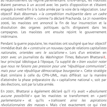
au rétablissement du régime parlementaire. Entre-temps, les maoïstes
étaient parvenus à un accord avec les partis d’opposition et s’étaient
engagés à mettre fin à la lutte armée par la voie de la négociation. Leur
objectif était désormais
« la compétition multipartite dans un cadre
constitutionnel défini »
, comme l’a déclaré Prachanda. Le 21 novembre
2006, les maoïstes ont annoncé la fin de leur insurrection et la
dissolution des organes politiques qu’ils dirigeaient dans les
campagnes. Les maoïstes ont ensuite rejoint le gouvernement
intérimaire.
Pendant la guerre populaire, les maoïstes ont souligné que leur objectif
immédiat était de
« construire un nouveau type de relations capitalistes
nationales, orientées vers le socialisme »
. Lors d’un entretien en
2001 avec un journaliste du
Washington Times
, Baburam Bhattarai
8
,
leur principal idéologue à l’époque, l’a supplié de
« bien vouloir noter
que nous ne faisons pas pression pour une “république communiste”,
mais pour une république démocratique bourgeoise »
. Cette stratégie
était similaire à celle du CPN-UML, mais différait sur la manière
d’atteindre la phase préparatoire du « capitalisme national », soit par
des élections, soit par la lutte armée.
En 2001, Bhattarai a également déclaré qu’il n’y avait
« absolument
aucune possibilité »
que les maoïstes se transforment en
« parti
parlementaire »
et qu’ils
« trahissent ainsi les aspirations
révolutionnaires des masses »
. Mais c’est exactement ce qui s’est