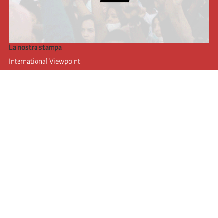
La nostra stampa
International Viewpoint
Punto de vista internacional
Inprecor
Facebook
Twitter
L’Internazionale
Ultimo congresso dell'internazionale
Dichiarazioni del bureau esecutivo
Istituto di formazione (IIRE)
Giovani
Autori
Video