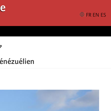
le
vénézuélien