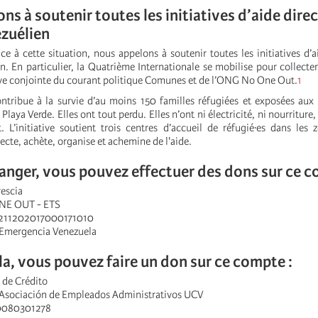
ns à soutenir toutes les initiatives d’aide dire
zuélien
ce à cette situation, nous appelons à soutenir toutes les initiatives d’a
n. En particulier, la Quatrième Internationale se mobilise pour collecte
ative conjointe du courant politique Comunes et de l’ONG No One Out.
1
contribue à la survie d’au moins 150 familles réfugiées et exposées aux
laya Verde. Elles ont tout perdu. Elles n’ont ni électricité, ni nourriture,
t. L’initiative soutient trois centres d’accueil de réfugié·es dans les 
lecte, achète, organise et achemine de l'aide.
ranger, vous pouvez effectuer des dons sur ce 
rescia
ONE OUT - ETS
9211202017000171010
Emergencia Venezuela
a, vous pouvez faire un don sur ce compte :
 de Crédito
 Asociación de Empleados Administrativos UCV
0080301278