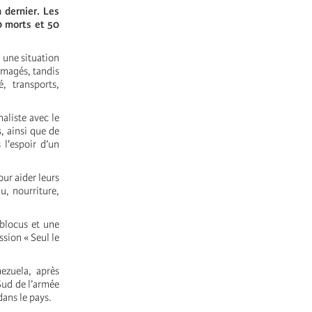
 dernier. Les
0 morts et 50
s une situation
mmagés, tandis
, transports,
naliste avec le
, ainsi que de
l'espoir d’un
ur aider leurs
u, nourriture,
 blocus et une
ssion « Seul le
nezuela, après
Sud de l’armée
 dans le pays.