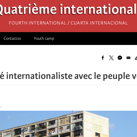
uatrième internationa
Fourth International / Cuarta Internacional
Contactos
Youth camp
té internationaliste avec le peuple 
A