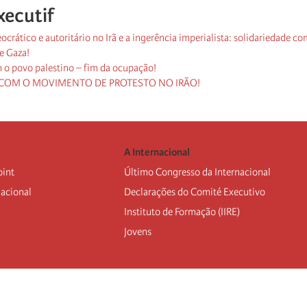
xecutif
ocrático e autoritário no Irã e a ingerência imperialista: solidariedade co
e Gaza!
 o povo palestino – fim da ocupação!
 COM O MOVIMENTO DE PROTESTO NO IRÃO!
A Internacional
oint
Último Congresso da Internacional
nacional
Declarações do Comité Executivo
Instituto de Formação (IIRE)
Jovens