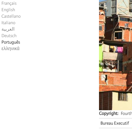
Français
English
Castellano
Italiano
العربية
Deutsch
Português
ελληνικά
Copyright
Fourt
Bureau Executif