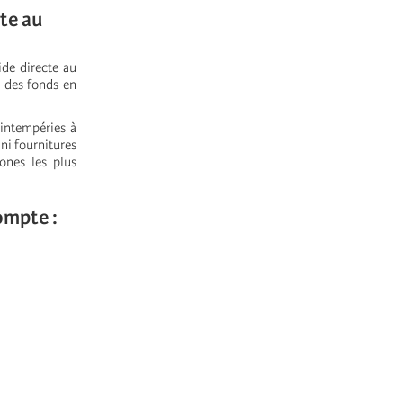
cte au
ide directe au
r des fonds en
 intempéries à
 ni fournitures
zones les plus
compte :