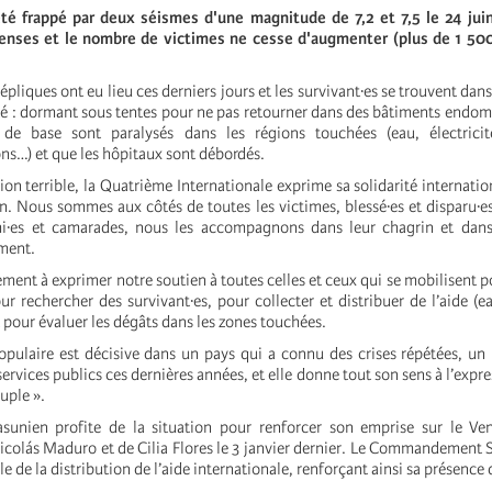
té frappé par deux séismes d'une magnitude de 7,2 et 7,5 le 24 juin
nses et le nombre de victimes ne cesse d'augmenter (plus de 1 50
épliques ont eu lieu ces derniers jours et les survivant·es se trouvent dan
té : dormant sous tentes pour ne pas retourner dans des bâtiments endo
 de base sont paralysés dans les régions touchées (eau, électricité
s…) et que les hôpitaux sont débordés.
tion terrible, la Quatrième Internationale exprime sa solidarité internatio
n. Nous sommes aux côtés de toutes les victimes, blessé·es et disparu·es
mi·es et camarades,
nous les accompagnons dans leur chagrin et dans 
ement.
ent à exprimer notre soutien à toutes celles et ceux qui se mobilisent po
 rechercher des survivant·es, pour collecter et distribuer de l’aide (ea
pour évaluer les dégâts dans les zones touchées.
opulaire est décisive dans un pays qui a connu des crises répétées, un
services publics ces dernières années, et elle donne tout son sens à l’expre
euple ».
asunien profite de la situation pour renforcer son emprise sur le Ve
icolás Maduro et de Cilia Flores le 3 janvier dernier. Le Commandement 
le de la distribution de l’aide internationale, renforçant ainsi sa présence