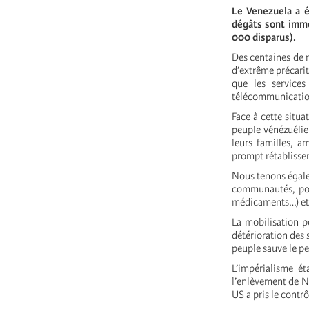
Le Venezuela a é
dégâts sont imme
000 disparus).
Des centaines de r
d’extrême précari
que les services
télécommunication
Face à cette situa
peuple vénézuélie
leurs familles, a
prompt rétabliss
Nous tenons égalem
communautés, pour
médicaments…) et 
La mobilisation p
détérioration des 
peuple sauve le p
L’impérialisme ét
l’enlèvement de N
US a pris le contrô