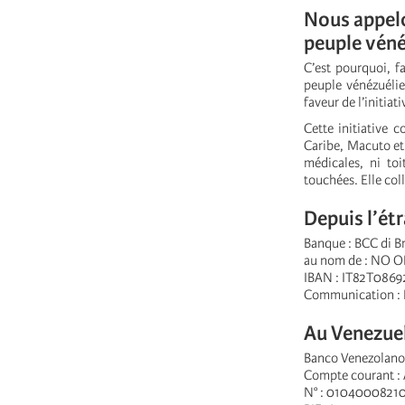
Nous appelo
peuple véné
C’est pourquoi, fa
peuple vénézuélie
faveur de l’initi
Cette initiative 
Caribe, Macuto et P
médicales, ni toi
touchées. Elle col
Depuis l’ét
Banque : BCC di B
au nom de : NO 
IBAN : IT82T086
Communication : 
Au Venezuel
Banco Venezolano
Compte courant :
N° : 0104000821