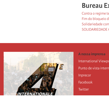
Bureau E
Contra o regime te
Fim do bloqueio d
Solidariedade com
SOLIDARIEDADE
A nossa imprensa
International Viewp
Punto de vista inter
Inprecor
Facebook
Twitter