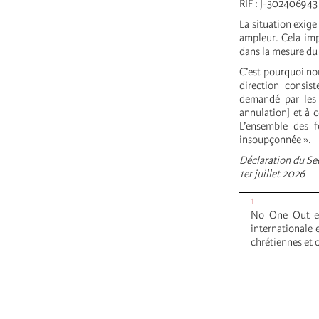
RIF : J-30240694
La situation exige
ampleur. Cela impl
dans la mesure du 
C’est pourquoi no
direction consis
demandé par les 
annulation] et à c
L’ensemble des f
insoupçonnée ».
Déclaration du Sec
1er juillet 2026
1
No One Out es
internationale 
chrétiennes et o