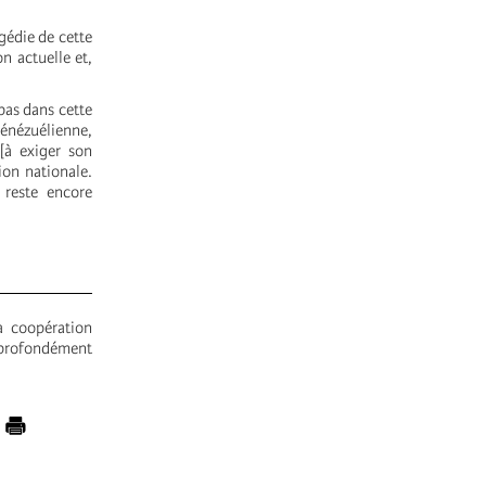
agédie de cette
n actuelle et,
pas dans cette
énézuélienne,
[à exiger son
ion nationale.
 reste encore
a coopération
s profondément