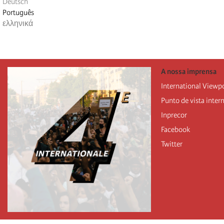
Deutsch
Português
ελληνικά
A nossa imprensa
International Viewp
Punto de vista inter
Inprecor
Facebook
Twitter