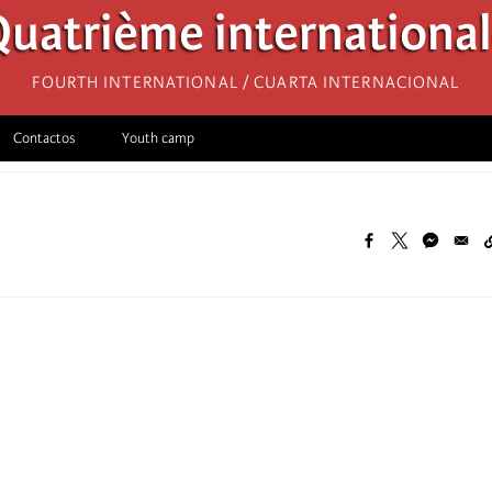
uatrième internationa
Fourth International / Cuarta Internacional
Contactos
Youth camp