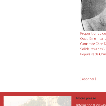
Proposition au q
Quatrième Interna
Camarade Chen Du
Solidaires à des
Populaire de Chi
Pagination
S'abonner à
Notre presse
International Viewp