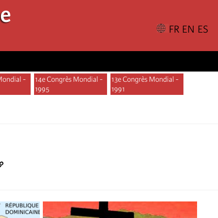
le
Mondial -
14e Congrès Mondial -
13e Congrès Mondial -
1995
1991