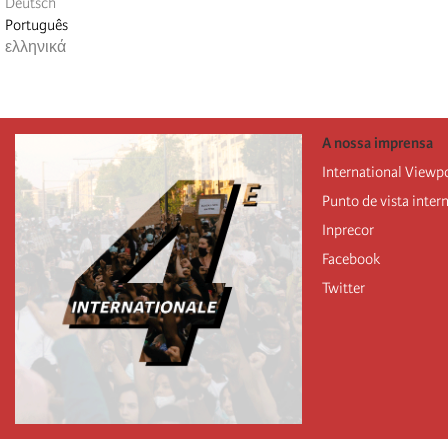
Deutsch
Português
ελληνικά
A nossa imprensa
International Viewp
Punto de vista inter
Inprecor
Facebook
Twitter