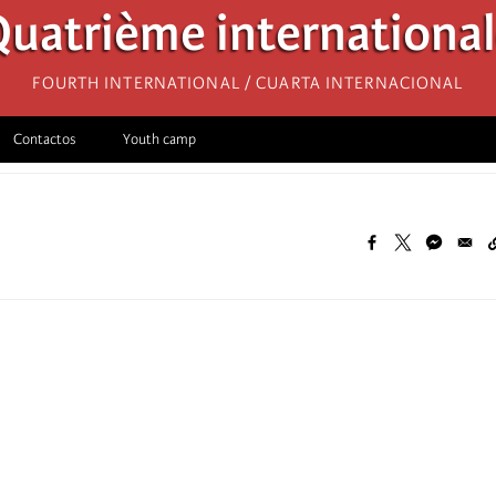
uatrième internationa
Fourth International / Cuarta Internacional
Contactos
Youth camp