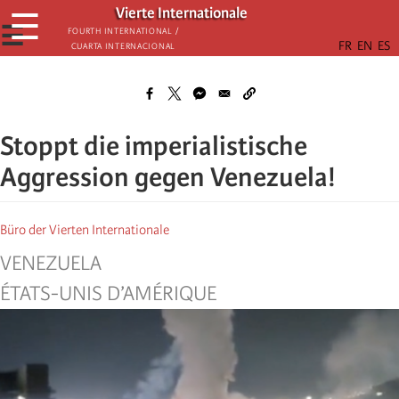
Skip
Vierte Internationale
☰
to
☰
Fourth International /
Cuarta Internacional
main
content
Stoppt die imperialistische
Aggression gegen Venezuela!
Büro der Vierten Internationale
VENEZUELA
ÉTATS-UNIS D’AMÉRIQUE