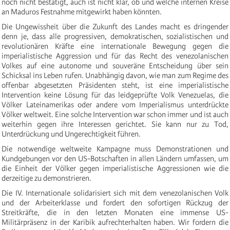
noch nicht bestätigt, auch ist nicht klar, ob und welche internen Kreise
an Maduros Festnahme mitgewirkt haben könnten.
Die Ungewissheit über die Zukunft des Landes macht es dringender
denn je, dass alle progressiven, demokratischen, sozialistischen und
revolutionären Kräfte eine internationale Bewegung gegen die
imperialistische Aggression und für das Recht des venezolanischen
Volkes auf eine autonome und souveräne Entscheidung über sein
Schicksal ins Leben rufen. Unabhängig davon, wie man zum Regime des
offenbar abgesetzten Präsidenten steht, ist eine imperialistische
Intervention keine Lösung für das leidgeprüfte Volk Venezuelas, die
Völker Lateinamerikas oder andere vom Imperialismus unterdrückte
Völker weltweit. Eine solche Intervention war schon immer und ist auch
weiterhin gegen ihre Interessen gerichtet. Sie kann nur zu Tod,
Unterdrückung und Ungerechtigkeit führen.
Die notwendige weltweite Kampagne muss Demonstrationen und
Kundgebungen vor den US-Botschaften in allen Ländern umfassen, um
die Einheit der Völker gegen imperialistische Aggressionen wie die
derzeitige zu demonstrieren.
Die IV. Internationale solidarisiert sich mit dem venezolanischen Volk
und der Arbeiterklasse und fordert den sofortigen Rückzug der
Streitkräfte, die in den letzten Monaten eine immense US-
Militärpräsenz in der Karibik aufrechterhalten haben. Wir fordern die