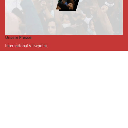
Unsere Presse
International Viewpoint
Punto de vista internacional
Inprecor
Facebook
Twitter
Die Internationale
Die letzten Kongresse der Internationale
Erklärungen des Büros der Vierten Internationale
Bildungseinrichtung IIRE
Jugend
Autors