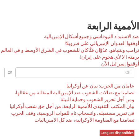
الأممية الرابعة
ضد الاستبداد النيوفاشي وجميع أشكال الإمبريالية
أوقفوا العدوان الإمبريالي على فنزويلا!
ترامب ونتنياهو: عدُوَّان فتَّاكان للشعوب في الشرق الأوسط و في العالم
برمته ! لا لأي هجوم على إيران!
أوقفوا إسرائيل الآن
OK
OK
عامان من الحرب: بيان عن أوكرانيا
تضامنا مع نضالات الشعوب ضد الإمبريالية المنفلتة من عقالها،
ومن أجل تحرير الشعوب وحماية البيئة
بيان المكتب التنفيذي للأممية الرابعة: من أجل حق شعب أوكرانيا
في تقرير مستقبله، وانسحاب تام للقوات الروسية، وقف الحرب
تضامننا مع المقاومة الأوكرانية، ضد كل الامبرياليات
Langues disponibles