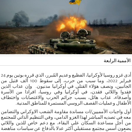
الأممية الرابعة
أدى غزو روسيا لأوكرانيا، الفظيع وعديم المُبرر، الذي قرره بوتين يوم 24
فبراير 2022، وما سبب من حرب، إلى سقوط 100 ألف قتيل من
الجانبين، ونصف هؤلاء القتلى في أوكرانيا مدنيون. وإن عذاب الذين
فقدوا واللائي فقدن، في أوكرانيا وفي روسيا، افرادا من الأسرة
وأصدقاء، عذاب هائل، بسبب جرائم الحرب والاغتصابات واختطاف
الأطفال وعمليات القصف الروسي المستمرة للمناطق المدنية.
أول واجبات الأمميين/ات مساندة مقاومة الشعب الاوكراني والتضامن
معه في تصديه المباشر لهذا الغزو الدامي، وفي التنظيم الذاتي للمجتمع
من أجل مساعدة السكان على البقاء، مع دعم خاص للذين واللائي
يضعون أسس مجتمع مستقبلي أكثر عدلا بالدفاع عن سياسات مناهضة