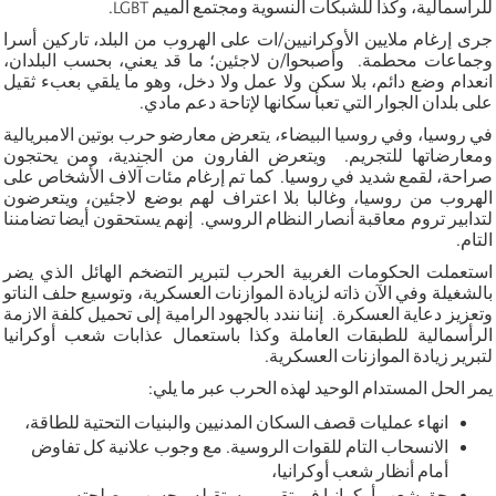
للرأسمالية، وكذا للشبكات النسوية ومجتمع الميم LGBT.
جرى إرغام ملايين الأوكرانيين/ات على الهروب من البلد، تاركين أسرا
وجماعات محطمة. وأصبحوا/ن لاجئين؛ ما قد يعني، بحسب البلدان،
انعدام وضع دائم، بلا سكن ولا عمل ولا دخل، وهو ما يلقي بعبء ثقيل
على بلدان الجوار التي تعبأ سكانها لإتاحة دعم مادي.
في روسيا، وفي روسيا البيضاء، يتعرض معارضو حرب بوتين الامبريالية
ومعارضاتها للتجريم. ويتعرض الفارون من الجندية، ومن يحتجون
صراحة، لقمع شديد في روسيا. كما تم إرغام مئات آلاف الأشخاص على
الهروب من روسيا، وغالبا بلا اعتراف لهم بوضع لاجئين، ويتعرضون
لتدابير تروم معاقبة أنصار النظام الروسي. إنهم يستحقون أيضا تضامننا
التام.
استعملت الحكومات الغربية الحرب لتبرير التضخم الهائل الذي يضر
بالشغيلة وفي الآن ذاته لزيادة الموازنات العسكرية، وتوسيع حلف الناتو
وتعزيز دعاية العسكرة. إننا نندد بالجهود الرامية إلى تحميل كلفة الازمة
الرأسمالية للطبقات العاملة وكذا باستعمال عذابات شعب أوكرانيا
لتبرير زيادة الموازنات العسكرية.
يمر الحل المستدام الوحيد لهذه الحرب عبر ما يلي:
انهاء عمليات قصف السكان المدنيين والبنيات التحتية للطاقة،
الانسحاب التام للقوات الروسية. مع وجوب علانية كل تفاوض
أمام أنظار شعب أوكرانيا،
حق شعب أوكرانيا في تقرير مستقبله، بحسب مصلحته